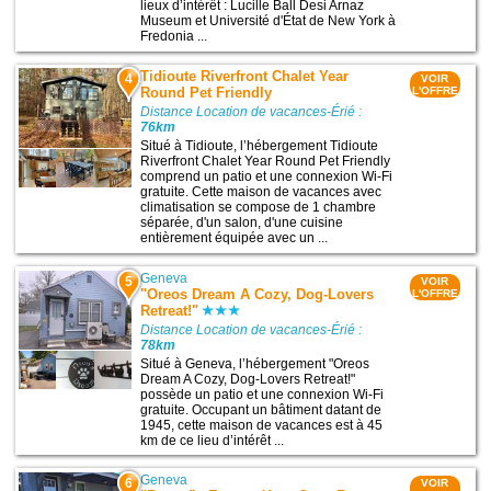
lieux d’intérêt : Lucille Ball Desi Arnaz
Museum et Université d'État de New York à
Fredonia ...
Tidioute Riverfront Chalet Year
4
VOIR
Round Pet Friendly
L'OFFRE
Distance Location de vacances-Érié :
76km
Situé à Tidioute, l’hébergement Tidioute
Riverfront Chalet Year Round Pet Friendly
comprend un patio et une connexion Wi-Fi
gratuite. Cette maison de vacances avec
climatisation se compose de 1 chambre
séparée, d'un salon, d'une cuisine
entièrement équipée avec un ...
Geneva
5
VOIR
"Oreos Dream A Cozy, Dog-Lovers
L'OFFRE
Retreat!"
Distance Location de vacances-Érié :
78km
Situé à Geneva, l’hébergement "Oreos
Dream A Cozy, Dog-Lovers Retreat!"
possède un patio et une connexion Wi-Fi
gratuite. Occupant un bâtiment datant de
1945, cette maison de vacances est à 45
km de ce lieu d’intérêt ...
Geneva
6
VOIR