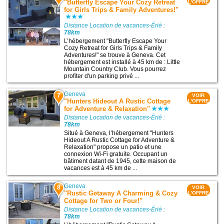
"Butterfly Escape Your Cozy Retreat
L'OFFRE
for Girls Trips & Family Adventures!"
Distance Location de vacances-Érié :
78km
L’hébergement "Butterfly Escape Your
Cozy Retreat for Girls Trips & Family
Adventures!" se trouve à Geneva. Cet
hébergement est installé à 45 km de : Little
Mountain Country Club. Vous pourrez
profiter d'un parking privé ...
Geneva
7
VOIR
"Hunters Hideout A Rustic Cottage
L'OFFRE
for Adventure & Relaxation"
Distance Location de vacances-Érié :
78km
Situé à Geneva, l’hébergement "Hunters
Hideout A Rustic Cottage for Adventure &
Relaxation" propose un patio et une
connexion Wi-Fi gratuite. Occupant un
bâtiment datant de 1945, cette maison de
vacances est à 45 km de ...
Geneva
8
VOIR
"Rustic Getaway A Charming & Cozy
L'OFFRE
Cottage for Two or Four!"
Distance Location de vacances-Érié :
78km