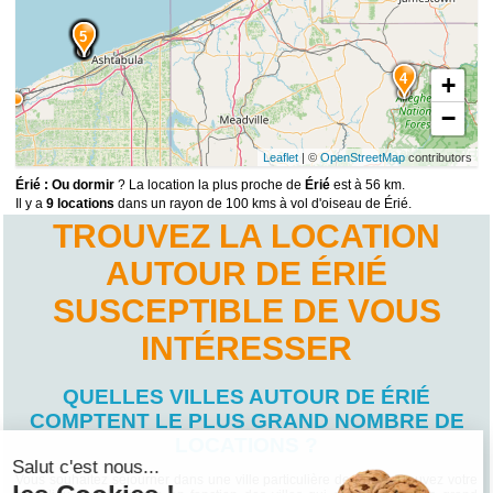
9
8
7
6
5
4
+
−
Leaflet
| ©
OpenStreetMap
contributors
Érié : Ou dormir
? La location la plus proche de
Érié
est à 56 km.
Il y a
9 locations
dans un rayon de 100 kms à vol d'oiseau de Érié.
TROUVEZ LA LOCATION
AUTOUR DE ÉRIÉ
SUSCEPTIBLE DE VOUS
INTÉRESSER
QUELLES VILLES AUTOUR DE ÉRIÉ
COMPTENT LE PLUS GRAND NOMBRE DE
LOCATIONS ?
Salut c'est nous...
Vous souhaitez séjourner dans une ville particulière de Érié ? Trouvez votre