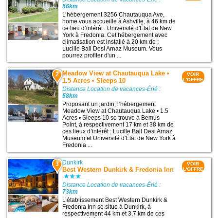
56km
L’hébergement 3256 Chautauqua Ave,
home vous accueille à Ashville, à 46 km de
ce lieu d’intérêt : Université d'État de New
York à Fredonia. Cet hébergement avec
climatisation est installé à 20 km de :
Lucille Ball Desi Arnaz Museum. Vous
pourrez profiter d'un ...
Meadow View at Chautauqua Lake •
2
VOIR
1.5 Acres • Sleeps 10
L'OFFRE
Distance Location de vacances-Érié :
58km
Proposant un jardin, l’hébergement
Meadow View at Chautauqua Lake • 1.5
Acres • Sleeps 10 se trouve à Bemus
Point, à respectivement 17 km et 38 km de
ces lieux d’intérêt : Lucille Ball Desi Arnaz
Museum et Université d'État de New York à
Fredonia ...
Dunkirk
3
VOIR
Best Western Dunkirk & Fredonia Inn
L'OFFRE
Distance Location de vacances-Érié :
73km
L’établissement Best Western Dunkirk &
Fredonia Inn se situe à Dunkirk, à
respectivement 44 km et 3,7 km de ces