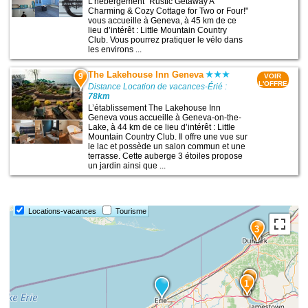
L’hébergement "Rustic Getaway A
Charming & Cozy Cottage for Two or Four!"
vous accueille à Geneva, à 45 km de ce
lieu d’intérêt : Little Mountain Country
Club. Vous pourrez pratiquer le vélo dans
les environs ...
The Lakehouse Inn Geneva
9
VOIR
L'OFFRE
Distance Location de vacances-Érié :
78km
L’établissement The Lakehouse Inn
Geneva vous accueille à Geneva-on-the-
Lake, à 44 km de ce lieu d’intérêt : Little
Mountain Country Club. Il offre une vue sur
le lac et possède un salon commun et une
terrasse. Cette auberge 3 étoiles propose
un jardin ainsi que ...
Locations-vacances
Tourisme
3
2
1