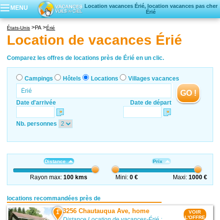
Location vacances Érié, location vacances pas cher
MENU
Érié
Campings
PA
États-Unis
Érié
Hôtels
Location de vacances Érié
Locations vacances
Villages vacances
Comparez les offres de locations près de Érié en un clic.
Campings
Hôtels
Locations
Villages vacances
GO !
Date d'arrivée
Date de départ
Nb. personnes
Distance
Prix
Rayon max:
100 kms
Mini:
0 €
Maxi:
1000 €
locations recommandées près de
3256 Chautauqua Ave, home
1
VOIR
L'OFFRE
Distance Location de vacances-Érié :