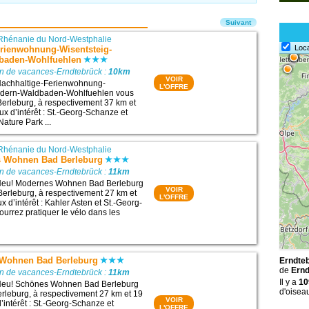
Suivant
Rhénanie du Nord-Westphalie
Loc
erienwohnung-Wisentsteig-
baden-Wohlfuehlen
on de vacances-Erndtebrück :
10km
VOIR
Nachhaltige-Ferienwohnung-
L'OFFRE
ndern-Waldbaden-Wohlfuehlen vous
Berleburg, à respectivement 37 km et
ux d’intérêt : St.-Georg-Schanze et
ature Park ...
Rhénanie du Nord-Westphalie
s Wohnen Bad Berleburg
on de vacances-Erndtebrück :
11km
Neu! Modernes Wohnen Bad Berleburg
VOIR
Berleburg, à respectivement 27 km et
L'OFFRE
x d’intérêt : Kahler Asten et St.-Georg-
urrez pratiquer le vélo dans les
 Wohnen Bad Berleburg
Erndteb
de
Ernd
on de vacances-Erndtebrück :
11km
Il y a
10
Neu! Schönes Wohnen Bad Berleburg
d'oisea
erleburg, à respectivement 27 km et 19
VOIR
’intérêt : St.-Georg-Schanze et
L'OFFRE