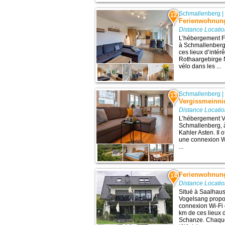
Schmallenberg
12
Ferienwohnung
Distance Locati
L’hébergement F
à Schmallenberg,
ces lieux d’intér
Rothaargebirge N
vélo dans les ...
Schmallenberg
13
Vergissmeinni
Distance Locati
L’hébergement V
Schmallenberg, à
Kahler Asten. Il 
une connexion Wi
...
Ferienwohnun
14
Distance Locati
Situé à Saalhau
Vogelsang prop
connexion Wi-Fi 
km de ces lieux d
Schanze. Chaque