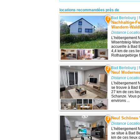
locations recommandées près de
Bad Berleburg
|
1
Nachhaltige-F
Wandern-Wald
Distance Locati
L’hébergement 
Wisentsteig-Wa
accueille à Bad 
4,4 km de ces lie
Rothaargebirge N
Bad Berleburg
|
2
Neu! Moderne
Distance Locati
L’hébergement 
se trouve à Bad 
27 km de ces lieu
Schanze. Vous po
environs ...
Neu! Schönes
3
Distance Locati
L’hébergement 
se situe à Bad B
km de ces lieux d