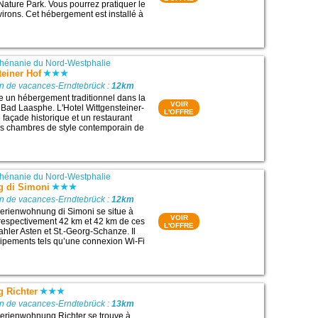
ature Park. Vous pourrez pratiquer le
virons. Cet hébergement est installé à
hénanie du Nord-Westphalie
teiner Hof
on de vacances-Erndtebrück :
12km
e un hébergement traditionnel dans la
VOIR
e Bad Laasphe. L'Hotel Wittgensteiner-
L'OFFRE
façade historique et un restaurant
es chambres de style contemporain de
hénanie du Nord-Westphalie
 di Simoni
on de vacances-Erndtebrück :
12km
erienwohnung di Simoni se situe à
VOIR
respectivement 42 km et 42 km de ces
L'OFFRE
 Kahler Asten et St.-Georg-Schanze. Il
ipements tels qu’une connexion Wi-Fi
 Richter
on de vacances-Erndtebrück :
13km
erienwohnung Richter se trouve à