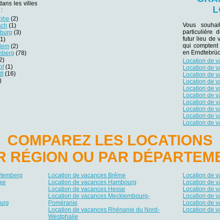
ans les villes
L
:
sphe
(2)
Vous souhai
ach
(1)
particulière
eburg
(3)
futur lieu de 
1)
qui comptent
ndem
(2)
en Erndtebrüc
nberg
(78)
2)
Location de 
pf
(1)
Location de 
dt
(16)
Location de 
)
Location de 
Location de 
Location de 
Location de 
Location de 
Location de v
Location de 
COMPAREZ LES LOCATIONS
R RÉGION OU PAR DÉPARTEM
rtemberg
Location de vacances Brême
Location de 
xe
Location de vacances Hambourg
Location de 
Location de vacances Hesse
Location de 
Location de vacances Mecklembourg-
Location de 
urg
Poméranie
Location de v
Location de vacances Rhénanie du Nord-
Location de 
Westphalie