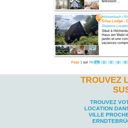
télévision ...
Hilchenbach
|
Rh
15
Silva Lodge -
Distance Locati
Situé à Hilchenb
Haus am Wald off
jardin et une co
vacances comprend
Page
1
sur
74
1
2
3
4
5
TROUVEZ 
SU
TROUVEZ VO
LOCATION DAN
VILLE PROCH
ERNDTEBRÜ