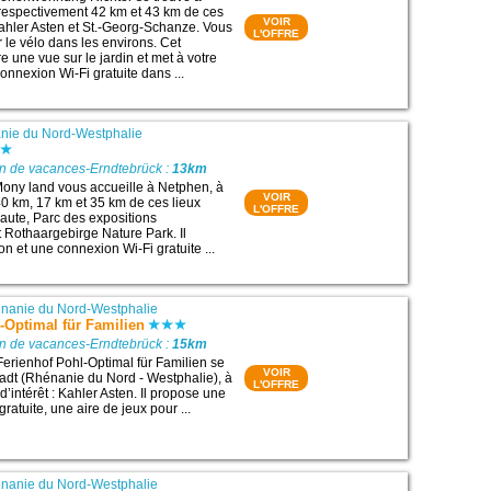
respectivement 42 km et 43 km de ces
VOIR
 Kahler Asten et St.-Georg-Schanze. Vous
L'OFFRE
 le vélo dans les environs. Cet
 une vue sur le jardin et met à votre
onnexion Wi-Fi gratuite dans ...
nie du Nord-Westphalie
on de vacances-Erndtebrück :
13km
ony land vous accueille à Netphen, à
VOIR
0 km, 17 km et 35 km de ces lieux
L'OFFRE
kaute, Parc des expositions
t Rothaargebirge Nature Park. Il
n et une connexion Wi-Fi gratuite ...
nanie du Nord-Westphalie
-Optimal für Familien
on de vacances-Erndtebrück :
15km
Ferienhof Pohl-Optimal für Familien se
VOIR
adt (Rhénanie du Nord - Westphalie), à
L'OFFRE
d’intérêt : Kahler Asten. Il propose une
ratuite, une aire de jeux pour ...
nanie du Nord-Westphalie