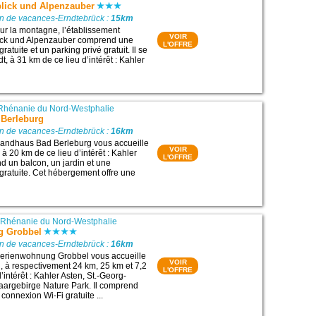
lick und Alpenzauber
on de vacances-Erndtebrück :
15km
sur la montagne, l’établissement
VOIR
ick und Alpenzauber comprend une
L'OFFRE
ratuite et un parking privé gratuit. Il se
t, à 31 km de ce lieu d’intérêt : Kahler
Rhénanie du Nord-Westphalie
Berleburg
on de vacances-Erndtebrück :
16km
andhaus Bad Berleburg vous accueille
VOIR
à 20 km de ce lieu d’intérêt : Kahler
L'OFFRE
nd un balcon, un jardin et une
gratuite. Cet hébergement offre une
|
Rhénanie du Nord-Westphalie
g Grobbel
on de vacances-Erndtebrück :
16km
erienwohnung Grobbel vous accueille
VOIR
 à respectivement 24 km, 25 km et 7,2
L'OFFRE
’intérêt : Kahler Asten, St.-Georg-
aargebirge Nature Park. Il comprend
connexion Wi-Fi gratuite ...