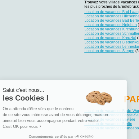
Trouvez votre village vacances d
les plus proches de Erndtebrück 
Location de vacances Bad Laa
Location de vacances Hilchenb
Location de vacances Bad Berl
Location de vacances Netphen
(
Location de vacances Kirchhu
Location de vacances Schmalle
Location de vacances Kreuztal
(
Location de vacances Biedenko
Location de vacances Lennesta
Location de vacances Siegen
(3
Salut c'est nous...
les Cookies !
PA
On a attendu d'être sûrs que le contenu
Location de vacances Bade-Wu
de ce site vous intéresse avant de vous déranger, mais on
Location de vacances Basse-Sa
Location de vacances Bavière
aimerait bien vous accompagner pendant votre visite...
Location de vacances Berlin
C'est OK pour vous ?
Location de vacances Brandebo
Consentements certifiés par