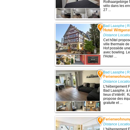
Rothaargebirge N
vélo dans les en
27 ...
Bad Laasphe
|
R
4
Hotel Wittgens
Distance Locati
Cet hôtel propos
ville thermale d
Hof possède une 
avec bowling. L
l'Hotel ...
Bad Laasphe
|
R
5
Ferienwohnung
Distance Locati
L’hébergement F
Bad Laasphe, à 
lieux d’intérêt :
propose des équ
gratuite et ...
Ferienwohnung
6
Distance Locati
L’hébergement F