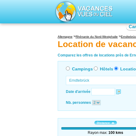
Ca
Allemagne
Rhénanie du Nord-Westphalie
Erndtebrü
Location de vacan
Comparez les offres de locations près de Ern
Campings
Hôtels
Locati
Date d'arrivée
Nb. personnes
Distance
Rayon max:
100 kms