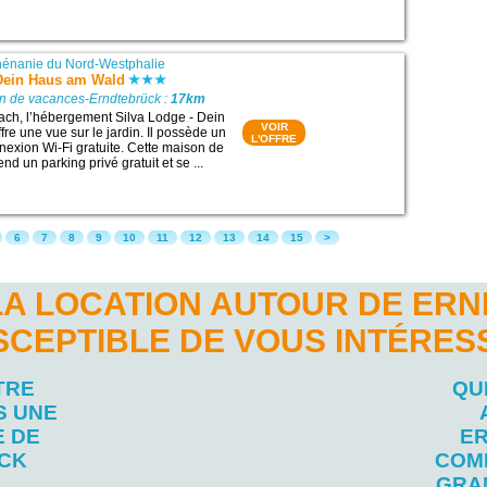
énanie du Nord-Westphalie
 Dein Haus am Wald
on de vacances-Erndtebrück :
17km
ach, l’hébergement Silva Lodge - Dein
VOIR
re une vue sur le jardin. Il possède un
L'OFFRE
nnexion Wi-Fi gratuite. Cette maison de
 un parking privé gratuit et se ...
6
7
8
9
10
11
12
13
14
15
>
LA LOCATION AUTOUR DE ER
SCEPTIBLE DE VOUS INTÉRES
TRE
QU
S UNE
E DE
E
CK
COM
GRA