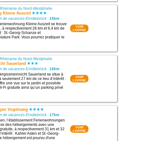
|
Rhénanie du Nord-Westphalie
 Kleine Auszeit
on de vacances-Erndtebrück :
16km
erienwohnung Kleine Auszeit se trouve
VOIR
 à respectivement 26 km et 6,4 km de
L'OFFRE
êt : St.-Georg-Schanze et
ature Park. Vous pourrez pratiquer le
|
Rhénanie du Nord-Westphalie
cht Sauerland
on de vacances-Erndtebrück :
16km
ergissmeinnicht Sauerland se situe à
VOIR
 seulement 27 km de ce lieu d’intérêt :
L'OFFRE
offre une vue sur le jardin et possède
-Fi gratuite ainsi qu’un parking privé
gen Vogelsang
on de vacances-Erndtebrück :
17km
sen, l’établissement Ferienwohnungen
ose des hébergements avec une
VOIR
gratuite, à respectivement 31 km et 32
L'OFFRE
’intérêt : Kahler Asten et St.-Georg-
 hébergement est pourvu d'une