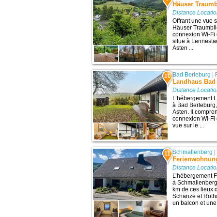
Häuser Traumb
Distance Locati
Offrant une vue 
Häuser Traumbl
connexion Wi-Fi g
situe à Lennestad
Asten ...
Bad Berleburg
|
10
Landhaus Bad 
Distance Locati
L’hébergement L
à Bad Berleburg, 
Asten. Il compre
connexion Wi-Fi 
vue sur le ...
Schmallenberg
11
Ferienwohnun
Distance Locati
L’hébergement F
à Schmallenberg,
km de ces lieux d
Schanze et Roth
un balcon et une 