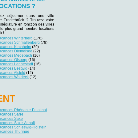
OCATIONS ?
tez séjourner dans une ville
 de Erndtebrück ? Trouvez votre
villégiature en fonction des villes
 le plus grand nombre locations
k !
vacances Winterberg
(176)
vacances Schmallenberg
(78)
vacances Kirchheim
(29)
vacances Diemelsee
(22)
vacances Medebach
(16)
vacances Olsberg
(16)
vacances Lennestadt
(16)
vacances Bestwig
(14)
acances Alsfeld
(12)
vacances Waldeck
(12)
ENT
vacances Rhénanie-Palatinat
vacances Sarre
vacances Saxe
vacances Saxe-Anhalt
acances Schleswig-Holstein
vacances Thuringe