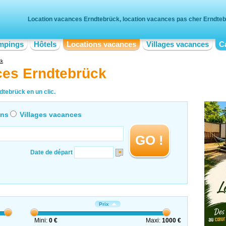
Location vacances Erndtebrück, location vacances pas cher Erndte
mpings
Hôtels
Locations vacances
Villages vacances
C
ck
ces Erndtebrück
dtebrück en un clic.
ons
Villages vacances
GO !
Date de départ
Prix
Mini:
0 €
Maxi:
1000 €