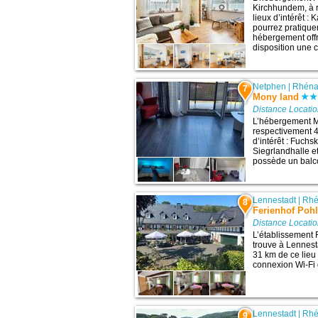
Kirchhundem, à 
lieux d’intérêt :
pourrez pratiquer
hébergement offre
disposition une c
Netphen
|
Rhéna
7
Mony land
Distance Locati
L’hébergement M
respectivement 4
d’intérêt : Fuchs
Siegrlandhalle e
possède un balco
Lennestadt
|
Rhé
8
Ferienhof Pohl
Distance Locati
L’établissement 
trouve à Lennest
31 km de ce lieu 
connexion Wi-Fi g
Lennestadt
|
Rhé
9