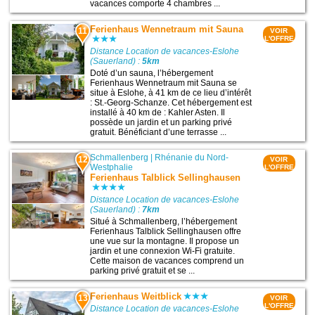
vacances comporte 4 chambres ...
Ferienhaus Wennetraum mit Sauna
11
VOIR
L'OFFRE
Distance Location de vacances-Eslohe
(Sauerland) :
5km
Doté d’un sauna, l’hébergement
Ferienhaus Wennetraum mit Sauna se
situe à Eslohe, à 41 km de ce lieu d’intérêt
: St.-Georg-Schanze. Cet hébergement est
installé à 40 km de : Kahler Asten. Il
possède un jardin et un parking privé
gratuit. Bénéficiant d’une terrasse ...
Schmallenberg
|
Rhénanie du Nord-
12
VOIR
Westphalie
L'OFFRE
Ferienhaus Talblick Sellinghausen
Distance Location de vacances-Eslohe
(Sauerland) :
7km
Situé à Schmallenberg, l’hébergement
Ferienhaus Talblick Sellinghausen offre
une vue sur la montagne. Il propose un
jardin et une connexion Wi-Fi gratuite.
Cette maison de vacances comprend un
parking privé gratuit et se ...
Ferienhaus Weitblick
13
VOIR
L'OFFRE
Distance Location de vacances-Eslohe