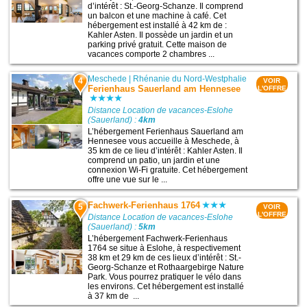
d’intérêt : St.-Georg-Schanze. Il comprend
un balcon et une machine à café. Cet
hébergement est installé à 42 km de :
Kahler Asten. Il possède un jardin et un
parking privé gratuit. Cette maison de
vacances comporte 2 chambres ...
Meschede
|
Rhénanie du Nord-Westphalie
4
VOIR
Ferienhaus Sauerland am Hennesee
L'OFFRE
Distance Location de vacances-Eslohe
(Sauerland) :
4km
L’hébergement Ferienhaus Sauerland am
Hennesee vous accueille à Meschede, à
35 km de ce lieu d’intérêt : Kahler Asten. Il
comprend un patio, un jardin et une
connexion Wi-Fi gratuite. Cet hébergement
offre une vue sur le ...
Fachwerk-Ferienhaus 1764
5
VOIR
L'OFFRE
Distance Location de vacances-Eslohe
(Sauerland) :
5km
L’hébergement Fachwerk-Ferienhaus
1764 se situe à Eslohe, à respectivement
38 km et 29 km de ces lieux d’intérêt : St.-
Georg-Schanze et Rothaargebirge Nature
Park. Vous pourrez pratiquer le vélo dans
les environs. Cet hébergement est installé
à 37 km de ...