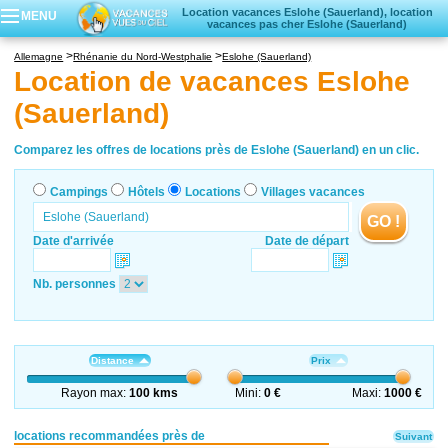
Location vacances Eslohe (Sauerland), location
MENU
vacances pas cher Eslohe (Sauerland)
Campings
Allemagne
Rhénanie du Nord-Westphalie
Eslohe (Sauerland)
Hôtels
Location de vacances Eslohe
Locations vacances
(Sauerland)
Villages vacances
Comparez les offres de locations près de Eslohe (Sauerland) en un clic.
Campings
Hôtels
Locations
Villages vacances
GO !
Date d'arrivée
Date de départ
Nb. personnes
Distance
Prix
Rayon max:
100 kms
Mini:
0 €
Maxi:
1000 €
locations recommandées près de
Suivant