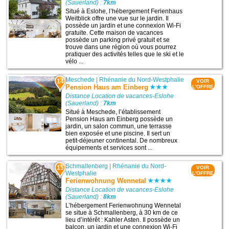
(Sauerland) :
7km
Situé à Eslohe, l’hébergement Ferienhaus
Weitblick offre une vue sur le jardin. Il
possède un jardin et une connexion Wi-Fi
gratuite. Cette maison de vacances
possède un parking privé gratuit et se
trouve dans une région où vous pourrez
pratiquer des activités telles que le ski et le
vélo ...
Meschede
|
Rhénanie du Nord-Westphalie
14
VOIR
Pension Haus am Einberg
L'OFFRE
Distance Location de vacances-Eslohe
(Sauerland) :
7km
Situé à Meschede, l’établissement
Pension Haus am Einberg possède un
jardin, un salon commun, une terrasse
bien exposée et une piscine. Il sert un
petit-déjeuner continental. De nombreux
équipements et services sont ...
Schmallenberg
|
Rhénanie du Nord-
15
VOIR
Westphalie
L'OFFRE
Ferienwohnung Wennetal
Distance Location de vacances-Eslohe
(Sauerland) :
8km
L’hébergement Ferienwohnung Wennetal
se situe à Schmallenberg, à 30 km de ce
lieu d’intérêt : Kahler Asten. Il possède un
balcon, un jardin et une connexion Wi-Fi