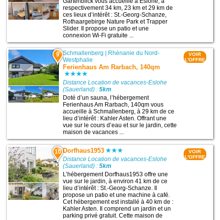
Gartenblick vous accueille à Eslohe, à
respectivement 34 km, 23 km et 29 km de
ces lieux d’intérêt : St.-Georg-Schanze,
Rothaargebirge Nature Park et Trapper
Slider. Il propose un patio et une
connexion Wi-Fi gratuite ...
Schmallenberg
|
Rhénanie du Nord-
9
VOIR
Westphalie
L'OFFRE
Ferienhaus Am Rarbach, 140qm
Distance Location de vacances-Eslohe
(Sauerland) :
5km
Doté d’un sauna, l’hébergement
Ferienhaus Am Rarbach, 140qm vous
accueille à Schmallenberg, à 29 km de ce
lieu d’intérêt : Kahler Asten. Offrant une
vue sur le cours d’eau et sur le jardin, cette
maison de vacances ...
Dorfhaus1953
10
VOIR
L'OFFRE
Distance Location de vacances-Eslohe
(Sauerland) :
5km
L’hébergement Dorfhaus1953 offre une
vue sur le jardin, à environ 41 km de ce
lieu d’intérêt : St.-Georg-Schanze. Il
propose un patio et une machine à café.
Cet hébergement est installé à 40 km de :
Kahler Asten. Il comprend un jardin et un
parking privé gratuit. Cette maison de