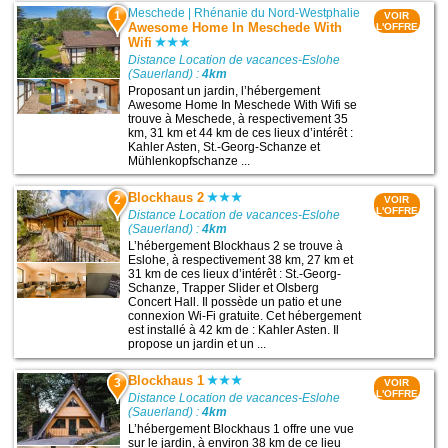
Meschede
|
Rhénanie du Nord-Westphalie
1
VOIR
Awesome Home In Meschede With
L'OFFRE
Wifi
Distance Location de vacances-Eslohe
(Sauerland) :
4km
Proposant un jardin, l’hébergement
Awesome Home In Meschede With Wifi se
trouve à Meschede, à respectivement 35
km, 31 km et 44 km de ces lieux d’intérêt :
Kahler Asten, St.-Georg-Schanze et
Mühlenkopfschanze ...
Blockhaus 2
2
VOIR
L'OFFRE
Distance Location de vacances-Eslohe
(Sauerland) :
4km
L’hébergement Blockhaus 2 se trouve à
Eslohe, à respectivement 38 km, 27 km et
31 km de ces lieux d’intérêt : St.-Georg-
Schanze, Trapper Slider et Olsberg
Concert Hall. Il possède un patio et une
connexion Wi-Fi gratuite. Cet hébergement
est installé à 42 km de : Kahler Asten. Il
propose un jardin et un ...
Blockhaus 1
3
VOIR
L'OFFRE
Distance Location de vacances-Eslohe
(Sauerland) :
4km
L’hébergement Blockhaus 1 offre une vue
sur le jardin, à environ 38 km de ce lieu