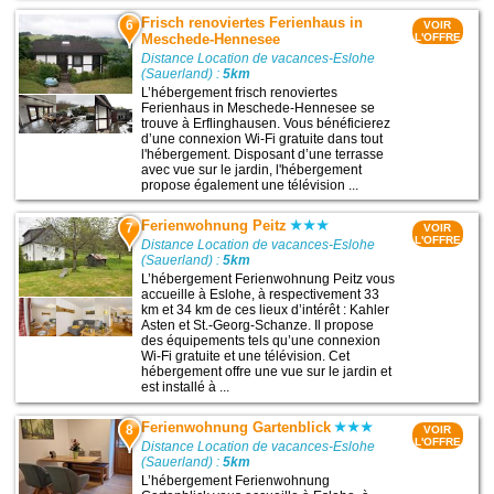
Frisch renoviertes Ferienhaus in
6
VOIR
Meschede-Hennesee
L'OFFRE
Distance Location de vacances-Eslohe
(Sauerland) :
5km
L’hébergement frisch renoviertes
Ferienhaus in Meschede-Hennesee se
trouve à Erflinghausen. Vous bénéficierez
d’une connexion Wi-Fi gratuite dans tout
l'hébergement. Disposant d’une terrasse
avec vue sur le jardin, l'hébergement
propose également une télévision ...
Ferienwohnung Peitz
7
VOIR
L'OFFRE
Distance Location de vacances-Eslohe
(Sauerland) :
5km
L’hébergement Ferienwohnung Peitz vous
accueille à Eslohe, à respectivement 33
km et 34 km de ces lieux d’intérêt : Kahler
Asten et St.-Georg-Schanze. Il propose
des équipements tels qu’une connexion
Wi-Fi gratuite et une télévision. Cet
hébergement offre une vue sur le jardin et
est installé à ...
Ferienwohnung Gartenblick
8
VOIR
L'OFFRE
Distance Location de vacances-Eslohe
(Sauerland) :
5km
L’hébergement Ferienwohnung