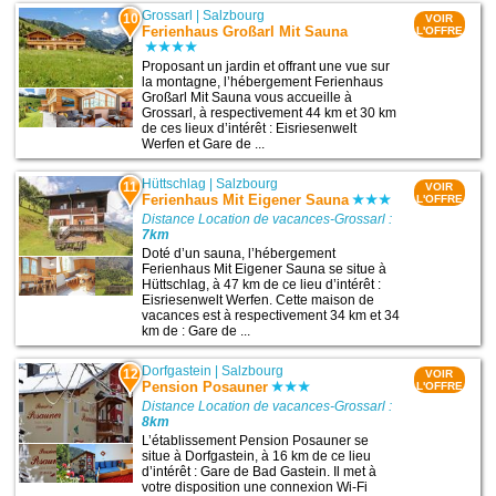
Grossarl
|
Salzbourg
10
VOIR
Ferienhaus Großarl Mit Sauna
L'OFFRE
Proposant un jardin et offrant une vue sur
la montagne, l’hébergement Ferienhaus
Großarl Mit Sauna vous accueille à
Grossarl, à respectivement 44 km et 30 km
de ces lieux d’intérêt : Eisriesenwelt
Werfen et Gare de ...
Hüttschlag
|
Salzbourg
11
VOIR
Ferienhaus Mit Eigener Sauna
L'OFFRE
Distance Location de vacances-Grossarl :
7km
Doté d’un sauna, l’hébergement
Ferienhaus Mit Eigener Sauna se situe à
Hüttschlag, à 47 km de ce lieu d’intérêt :
Eisriesenwelt Werfen. Cette maison de
vacances est à respectivement 34 km et 34
km de : Gare de ...
Dorfgastein
|
Salzbourg
12
VOIR
Pension Posauner
L'OFFRE
Distance Location de vacances-Grossarl :
8km
L’établissement Pension Posauner se
situe à Dorfgastein, à 16 km de ce lieu
d’intérêt : Gare de Bad Gastein. Il met à
votre disposition une connexion Wi-Fi