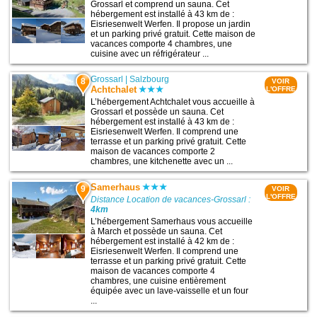
Grossarl et comprend un sauna. Cet
hébergement est installé à 43 km de :
Eisriesenwelt Werfen. Il propose un jardin
et un parking privé gratuit. Cette maison de
vacances comporte 4 chambres, une
cuisine avec un réfrigérateur ...
Grossarl
|
Salzbourg
8
VOIR
Achtchalet
L'OFFRE
L’hébergement Achtchalet vous accueille à
Grossarl et possède un sauna. Cet
hébergement est installé à 43 km de :
Eisriesenwelt Werfen. Il comprend une
terrasse et un parking privé gratuit. Cette
maison de vacances comporte 2
chambres, une kitchenette avec un ...
Samerhaus
9
VOIR
L'OFFRE
Distance Location de vacances-Grossarl :
4km
L’hébergement Samerhaus vous accueille
à March et possède un sauna. Cet
hébergement est installé à 42 km de :
Eisriesenwelt Werfen. Il comprend une
terrasse et un parking privé gratuit. Cette
maison de vacances comporte 4
chambres, une cuisine entièrement
équipée avec un lave-vaisselle et un four
...