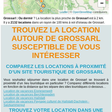
−
Leaflet
| ©
OpenStreetMap
contributors
Grossarl : Ou dormir
? La location la plus proche de
Grossarl
est à 2 km.
Il y a
2132 locations
dans un rayon de 100 kms à vol d'oiseau de Grossarl.
TROUVEZ LA LOCATION
AUTOUR DE GROSSARL
SUSCEPTIBLE DE VOUS
INTÉRESSER
COMPAREZ LES LOCATIONS À PROXIMITÉ
D’UN SITE TOURISTIQUE DE GROSSARL
Vous souhaitez séjourner dans une location de Grossarl se trouvant à
proximité d’un lieu touristique en particulier ? Comparez différents locations
en fonction de la distance qui les sépare des sites touristiques ci-dessous…
Location de vacances Eisriesenwelt
Location de vacances Berchtesgaden
Location de vacances Hallstatt
Location de vacances Paysage culturel de Hallstatt-Dachstein -
Salzkammergut
TROUVEZ VOTRE LOCATION DANS UNE