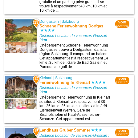
gratuite et un parking privé gratuit. Il se
trouve à respectivement 43 km, 10 km et
16 km de ...
Dorfgastein
|
Salzbourg
13
VOIR
Schoene Ferienwohnung Dorfgas
L'OFFRE
Distance Location de vacances-Grossarl :
9km
L’hébergement Schoene Ferienwohnung
Dorfgas se trouve à Dorfgastein, dans la
région Salzbourg. Il comprend un balcon.
Cet appartement est à respectivement 14
km et 35 km de : Gare de Bad Gastein et
Parcours de golf de ...
Kleinarl
|
Salzbourg
14
VOIR
Ferienwohnung In Kleinarl
L'OFFRE
Distance Location de vacances-Grossarl :
9km
L’hébergement Ferienwohnung In Kleinarl
se situe à Kleinarl, à respectivement 38
km, 25 km et 25 km de ces lieux d’intérêt :
Eisriesenwelt Werfen, Gare de
Bischofshofen et Paul-Ausserleitner-
Schanze. Cet appartement est ...
Landhaus Gruber Sommer
15
VOIR
L'OFFRE
Distance Location de vacances-Grossarl :