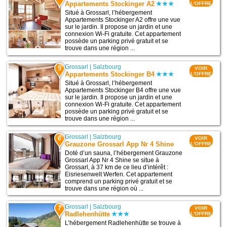
Appartements Stockinger A2
L'OFFRE
Situé à Grossarl, l’hébergement
Appartements Stockinger A2 offre une vue
sur le jardin. Il propose un jardin et une
connexion Wi-Fi gratuite. Cet appartement
possède un parking privé gratuit et se
trouve dans une région ...
Grossarl
|
Salzbourg
5
VOIR
Appartements Stockinger B4
L'OFFRE
Situé à Grossarl, l’hébergement
Appartements Stockinger B4 offre une vue
sur le jardin. Il propose un jardin et une
connexion Wi-Fi gratuite. Cet appartement
possède un parking privé gratuit et se
trouve dans une région ...
Grossarl
|
Salzbourg
6
VOIR
Grauzone Grossarl App Nr 4 Shine
L'OFFRE
Doté d’un sauna, l’hébergement Grauzone
Grossarl App Nr 4 Shine se situe à
Grossarl, à 37 km de ce lieu d’intérêt :
Eisriesenwelt Werfen. Cet appartement
comprend un parking privé gratuit et se
trouve dans une région où ...
Grossarl
|
Salzbourg
7
VOIR
Radlehenhütte
L'OFFRE
L’hébergement Radlehenhütte se trouve à