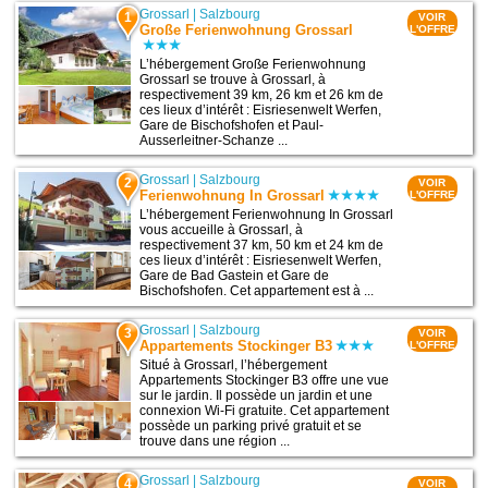
Grossarl
|
Salzbourg
1
VOIR
Große Ferienwohnung Grossarl
L'OFFRE
L’hébergement Große Ferienwohnung
Grossarl se trouve à Grossarl, à
respectivement 39 km, 26 km et 26 km de
ces lieux d’intérêt : Eisriesenwelt Werfen,
Gare de Bischofshofen et Paul-
Ausserleitner-Schanze ...
Grossarl
|
Salzbourg
2
VOIR
Ferienwohnung In Grossarl
L'OFFRE
L’hébergement Ferienwohnung In Grossarl
vous accueille à Grossarl, à
respectivement 37 km, 50 km et 24 km de
ces lieux d’intérêt : Eisriesenwelt Werfen,
Gare de Bad Gastein et Gare de
Bischofshofen. Cet appartement est à ...
Grossarl
|
Salzbourg
3
VOIR
Appartements Stockinger B3
L'OFFRE
Situé à Grossarl, l’hébergement
Appartements Stockinger B3 offre une vue
sur le jardin. Il possède un jardin et une
connexion Wi-Fi gratuite. Cet appartement
possède un parking privé gratuit et se
trouve dans une région ...
Grossarl
|
Salzbourg
4
VOIR