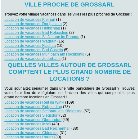
VILLE PROCHE DE GROSSARL
Trouvez votre village vacances dans les villes les plus proches de Grossarl :
Location de vacances Kleinarl
(1)
Location de vacances Dorfgastein
(2)
Location de vacances Hüttschlag
(1)
Location de vacances Bad Hofgastein
(2)
Location de vacances St. Johann im Pongau
(1)
Location de vacances Wagrain
(16)
Location de vacances Flachau
(10)
Location de vacances Bad Gastein
(5)
Location de vacances Mühlbach am Hochkönig
(5)
Location de vacances Zederhaus
(1)
QUELLES VILLES AUTOUR DE GROSSARL
COMPTENT LE PLUS GRAND NOMBRE DE
LOCATIONS ?
Vous souhaitez séjourner dans une ville particulière de Grossarl ? Trouvez
votre futur lieu de villégiature en fonction des villes qui comptent le plus
grand nombre locations en Grossarl !
Location de vacances Reit im Winkl
(109)
Location de vacances Ruhpolding
(73)
Location de vacances Schönau am Königssee
(57)
Location de vacances Siegsdorf
(52)
Location de vacances Oberaudorf
(49)
Location de vacances Inzell
(43)
Location de vacances Bad Reichenhall
(38)
Location de vacances Chieming
(31)
Location de vacances Rauris
(30)