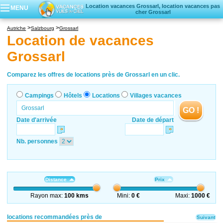
Location vacances Grossarl, location vacances pas
MENU
cher Grossarl
Campings
Autriche
Salzbourg
Grossarl
Hôtels
Location de vacances
Locations vacances
Grossarl
Villages vacances
Comparez les offres de locations près de Grossarl en un clic.
Campings
Hôtels
Locations
Villages vacances
GO !
Date d'arrivée
Date de départ
Nb. personnes
Distance
Prix
Rayon max:
100 kms
Mini:
0 €
Maxi:
1000 €
locations recommandées près de
Suivant