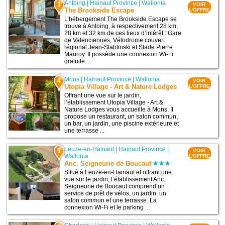
Antoing
|
Hainaut Province
|
Wallonia
3
VOIR
The Brookside Escape
L'OFFRE
L’hébergement The Brookside Escape se
trouve à Antoing, à respectivement 28 km,
28 km et 32 km de ces lieux d’intérêt : Gare
de Valenciennes, Vélodrome couvert
régional Jean-Stablinski et Stade Pierre
Mauroy. Il possède une connexion Wi-Fi
gratuite ...
Mons
|
Hainaut Province
|
Wallonia
4
VOIR
Utopia Village - Art & Nature Lodges
L'OFFRE
Offrant une vue sur le jardin,
l’établissement Utopia Village - Art &
Nature Lodges vous accueille à Mons. Il
propose un restaurant, un salon commun,
un bar, un jardin, une piscine extérieure et
une terrasse ...
Leuze-en-Hainaut
|
Hainaut Province
|
5
VOIR
Wallonia
L'OFFRE
Anc. Seigneurie de Boucaut
Situé à Leuze-en-Hainaut et offrant une
vue sur le jardin, l’établissement Anc.
Seigneurie de Boucaut comprend un
service de prêt de vélos, un jardin, un
salon commun et une terrasse. La
connexion Wi-Fi et le parking ...