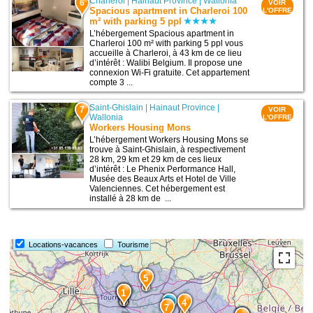
Charleroi
|
Hainaut Province
|
Wallonia
6
VOIR
Spacious apartment in Charleroi 100
L'OFFRE
m² with parking 5 ppl
L’hébergement Spacious apartment in
Charleroi 100 m² with parking 5 ppl vous
accueille à Charleroi, à 43 km de ce lieu
d’intérêt : Walibi Belgium. Il propose une
connexion Wi-Fi gratuite. Cet appartement
compte 3 ...
Saint-Ghislain
|
Hainaut Province
|
7
VOIR
Wallonia
L'OFFRE
Workers Housing Mons
L’hébergement Workers Housing Mons se
trouve à Saint-Ghislain, à respectivement
28 km, 29 km et 29 km de ces lieux
d’intérêt : Le Phenix Performance Hall,
Musée des Beaux Arts et Hotel de Ville
Valenciennes. Cet hébergement est
installé à 28 km de ...
Locations-vacances
Tourisme
5
3
1
4
7