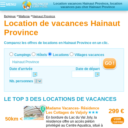
Location vacances Hainaut Province, location
MENU
vacances pas cher Hainaut Province
Campings
Belgique
Wallonia
Hainaut Province
Hôtels
Location de vacances Hainaut
Locations vacances
Province
Villages vacances
Comparez les offres de locations en Hainaut Province en un clic.
Campings
Hôtels
Locations
Villages vacances
GO !
Date d'arrivée
Date de départ
Nb. personnes
LE TOP 3 DES LOCATIONS DE VACANCES
Madame Vacances- Résidence
1
299 €
Les Cottages de Valjoly
En bordure du Lac du Val Joly, la
50km <
VOIR
résidence offre un accès piéton
L'OFFRE
privilégié au Centre Aquatica, situé à