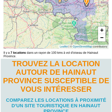
6
2
1
+
−
Leaflet
| ©
OpenStreetMap
contributors
Il y a
7 locations
dans un rayon de 100 kms à vol d'oiseau de Hainaut
Province.
TROUVEZ LA LOCATION
AUTOUR DE HAINAUT
PROVINCE SUSCEPTIBLE DE
VOUS INTÉRESSER
COMPAREZ LES LOCATIONS À PROXIMITÉ
D’UN SITE TOURISTIQUE EN HAINAUT
PROVINCE