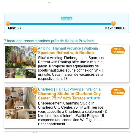
...
Prix
Mini:
0 €
Maxi:
1000 €
7 locations recommandées près de Hainaut Province
Antoing
|
Hainaut Province
|
Wallonia
1
VOIR
Spacious Retreat with Rooftop
L'OFFRE
Situé à Antoing, l’hébergement Spacious
Retreat with Rooftop offre une vue sur le
jardin. Il propose des équipements de
sports nautiques et une connexion Wi-Fi
gratuite. Cette maison de vacances est à
respectivement 28 ...
Charleroi
|
Hainaut Province
|
Wallonia
2
VOIR
Charming Studio in Charleroi City
L'OFFRE
Center, 75 m² with Terrace
L’hébergement Charming Studio in
Charleroi City Center, 75 m² with Terrace
vous accueille à Charleroi, à seulement 43
km de ce lieu d’intérêt : Walibi Belgium. Il
comprend une connexion Wi-Fi gratuite.
Cet appartement ...