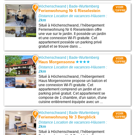
Höchenschwand
|
Bade-Wurtemberg
4
VOIR
Ferienwohnung Nr 6 Rieselestein
L'OFFRE
Distance Location de vacances-Häusern :
2km
Situé à Höchenschwand, l’hébergement
Ferienwohnung Nr 6 Rieselestein offre
une vue sur le jardin. Il possède un jardin
et une connexion Wi-Fi gratuite. Cet
appartement possède un parking privé
gratuit et se trouve dans ...
Höchenschwand
|
Bade-Wurtemberg
5
VOIR
Haus Morgensonne
L'OFFRE
Distance Location de vacances-Häusern :
2km
Situé à Höchenschwand, l’hébergement
Haus Morgensonne propose un balcon et
une connexion Wi-Fi gratuite. Cet
appartement comprend un jardin et un
parking privé gratuit. Cet appartement se
compose de 1 chambre, d'un salon, d'une
cuisine entièrement équipée avec un ...
Höchenschwand
|
Bade-Wurtemberg
6
VOIR
Ferienwohnung Nr 3 Bergblick
L'OFFRE
Distance Location de vacances-Häusern :
2km
Situé à Höchenschwand, l’hébergement