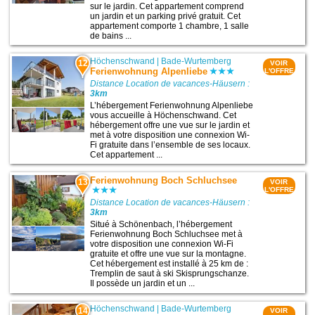
sur le jardin. Cet appartement comprend
un jardin et un parking privé gratuit. Cet
appartement comporte 1 chambre, 1 salle
de bains ...
Höchenschwand
|
Bade-Wurtemberg
12
VOIR
Ferienwohnung Alpenliebe
L'OFFRE
Distance Location de vacances-Häusern :
3km
L’hébergement Ferienwohnung Alpenliebe
vous accueille à Höchenschwand. Cet
hébergement offre une vue sur le jardin et
met à votre disposition une connexion Wi-
Fi gratuite dans l’ensemble de ses locaux.
Cet appartement ...
Ferienwohnung Boch Schluchsee
13
VOIR
L'OFFRE
Distance Location de vacances-Häusern :
3km
Situé à Schönenbach, l’hébergement
Ferienwohnung Boch Schluchsee met à
votre disposition une connexion Wi-Fi
gratuite et offre une vue sur la montagne.
Cet hébergement est installé à 25 km de :
Tremplin de saut à ski Skisprungschanze.
Il possède un jardin et un ...
Höchenschwand
|
Bade-Wurtemberg
14
VOIR