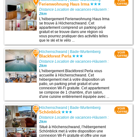
9
VOIR
Ferienwohnung Haus Irma
L'OFFRE
Distance Location de vacances-Häusern :
2km
L’hébergement Ferienwohnung Haus Irma
se trouve à Höchenschwand. Cet
appartement comprend un parking privé
gratuit et se trouve dans une région où
vous pourrez pratiquer des activités telles
que le ski et le vélo ...
Höchenschwand
|
Bade-Wurtemberg
10
VOIR
Blackforest Perla
L'OFFRE
Distance Location de vacances-Häusern :
2km
L’hébergement Blackforest Perla vous
accueille à Höchenschwand. Cet
hébergement met à votre disposition un
patio, un parking privé gratuit et une
connexion Wi-Fi gratuite. Cet appartement
se compose de 1 chambre, d'un salon,
d'une cuisine entièrement équipée avec ...
Höchenschwand
|
Bade-Wurtemberg
11
VOIR
Schönblick
L'OFFRE
Distance Location de vacances-Häusern :
2km
Situé à Höchenschwand, l’hébergement
Schönblick met à votre disposition une
connexion Wi-Fi gratuite et offre une vue