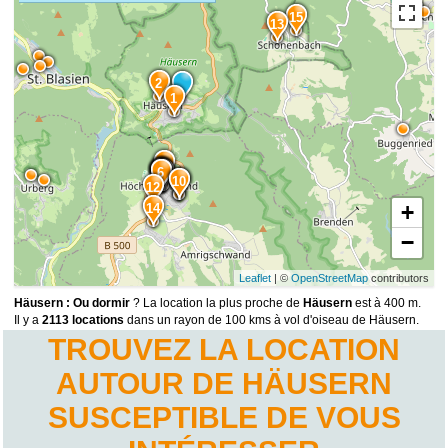
15
13
2
1
3
5
4
8
7
6
9
10
11
12
+
14
−
Leaflet
| ©
OpenStreetMap
contributors
Häusern : Ou dormir
? La location la plus proche de
Häusern
est à 400 m.
Il y a
2113 locations
dans un rayon de 100 kms à vol d'oiseau de Häusern.
TROUVEZ LA LOCATION
AUTOUR DE HÄUSERN
SUSCEPTIBLE DE VOUS