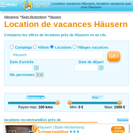
Location vacances Häusern, location vacances pas
MENU
cher Häusern
Campings
Allemagne
Bade-Wurtemberg
Häusern
Hôtels
Location de vacances Häusern
Locations vacances
Villages vacances
Comparez les offres de locations près de Häusern en un clic.
Campings
Hôtels
Locations
Villages vacances
GO !
Date d'arrivée
Date de départ
Nb. personnes
Distance
Prix
Rayon max:
100 kms
Mini:
0 €
Maxi:
1000 €
locations recommandées près de
Suivant
Häusern
|
Bade-Wurtemberg
1
VOIR
Schwarzwaldhut
L'OFFRE