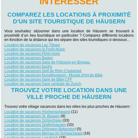
INTÉRESSER
COMPAREZ LES LOCATIONS À PROXIMITÉ
D’UN SITE TOURISTIQUE DE HÄUSERN
Vous souhaitez séjourner dans une location de Häusern se trouvant à
proximité d’un lieu touristique en particulier ? Comparez différents locations
en fonction de la distance qui les sépare des sites touristiques ci-dessous…
Location de vacances Lac Titisee
Location de vacances la Forêt-Noire
Location de vacances Fôret noire
Location de vacances Baden
Location de vacances Gare de Fribourg-en-Brisgau
Location de vacances buchs
Location de vacances Golf de Rhin-Chalampé
Location de vacances Kunstmuseum - Musée d'Art de Bâle
Location de vacances Gare de Bâle CFF
Location de vacances Gare centrale de Zurich
TROUVEZ VOTRE LOCATION DANS UNE
VILLE PROCHE DE HÄUSERN
Trouvez votre village vacances dans les villes les plus proches de Häusern :
Location de vacances Höchenschwand
(11)
Location de vacances St. Blasien
(9)
Location de vacances Schluchsee
(33)
Location de vacances Grafenhausen
(10)
Location de vacances Ühlingen-Birkendorf
(5)
Location de vacances Bernau im Schwarzwald
(16)
Location de vacances Lenzkirch
(18)