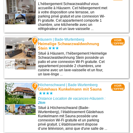
L’hébergement Schwarzwaldhut vous
accueille à Häusern. Cet hébergement met
à votre disposition une terrasse, un
parking privé gratuit et une connexion Wi-
Fi gratuite. Cet appartement comporte 1
chambre, une kitchenette avec un
réfrigérateur et un lave-vaisselle ...
Häusern
|
Bade-Wurtemberg
2
VOIR
Heimelige Schwarzwaldwohnung
L'OFFRE
Stein
Situé à Häusern, l’hébergement Heimelige
Schwarzwaldwohnung Stein possède un
patio et une connexion Wi-Fi gratuite. Cet
appartement possède 2 chambres, une
cuisine avec un lave-vaisselle et un four,
un lave-linge ...
Höchenschwand
|
Bade-Wurtemberg
3
VOIR
Gästehaus Kunkelmann mit Sauna
L'OFFRE
Distance Location de vacances-Häusern :
2km
Situé à Höchenschwand (Bade-
Wurtemberg), l’établissement Gästehaus
Kunkelmann mit Sauna possède une
connexion Wi-Fi gratuite et un parking
privé gratuit. L’établissement dispose
d’une télévision, ainsi que d'une salle de ...