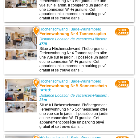
Ferienwohnung Nr 3 Bergblick offre une
vue sur le jardin. Il comprend un jardin et
une connexion Wi-Fi gratuite. Cet
appartement comprend un parking privé
gratuit et se trouve dans ...
Höchenschwand
|
Bade-Wurtemberg
7
VOIR
Ferienwohnung Nr 4 Tannenzapfen
L'OFFRE
Distance Location de vacances-Häusern :
2km
Situé à Höchenschwand, l’hébergement
Ferienwohnung Nr 4 Tannenzapfen offre
une vue sur le jardin. Il possède un jardin
et une connexion Wi-Fi gratuite. Cet
appartement comprend un parking privé
gratuit et se trouve dans ...
Höchenschwand
|
Bade-Wurtemberg
8
VOIR
Ferienwohnung Nr 5 Sonnenschein
L'OFFRE
Distance Location de vacances-Häusern :
2km
Situé à Höchenschwand, l’hébergement
Ferienwohnung Nr 5 Sonnenschein offre
une vue sur le jardin. Il possède un jardin
et une connexion Wi-Fi gratuite. Cet
appartement possède un parking privé
gratuit et se trouve dans ...
Höchenschwand
|
Bade-Wurtemberg