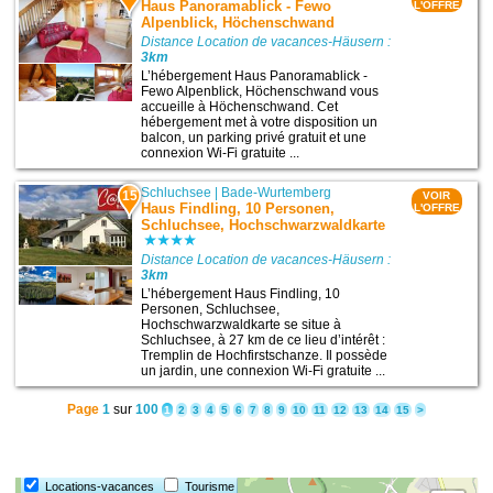
Haus Panoramablick - Fewo
L'OFFRE
Alpenblick, Höchenschwand
Distance Location de vacances-Häusern :
3km
L’hébergement Haus Panoramablick -
Fewo Alpenblick, Höchenschwand vous
accueille à Höchenschwand. Cet
hébergement met à votre disposition un
balcon, un parking privé gratuit et une
connexion Wi-Fi gratuite ...
Schluchsee
|
Bade-Wurtemberg
15
VOIR
Haus Findling, 10 Personen,
L'OFFRE
Schluchsee, Hochschwarzwaldkarte
Distance Location de vacances-Häusern :
3km
L’hébergement Haus Findling, 10
Personen, Schluchsee,
Hochschwarzwaldkarte se situe à
Schluchsee, à 27 km de ce lieu d’intérêt :
Tremplin de Hochfirstschanze. Il possède
un jardin, une connexion Wi-Fi gratuite ...
Page
1
sur
100
1
2
3
4
5
6
7
8
9
10
11
12
13
14
15
>
Locations-vacances
Tourisme