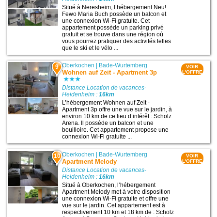
Situé à Neresheim, l’hébergement Neu!
Fewo Maria Buch possède un balcon et
une connexion Wi-Fi gratuite. Cet
appartement possède un parking privé
gratuit et se trouve dans une région où
vous pourrez pratiquer des activités telles
que le ski et le vélo ...
Oberkochen
|
Bade-Wurtemberg
9
VOIR
Wohnen auf Zeit - Apartment 3p
L'OFFRE
Distance Location de vacances-
Heidenheim :
16km
L’hébergement Wohnen auf Zeit -
Apartment 3p offre une vue sur le jardin, à
environ 10 km de ce lieu d’intérêt : Scholz
Arena. Il possède un balcon et une
bouilloire. Cet appartement propose une
connexion Wi-Fi gratuite ...
Oberkochen
|
Bade-Wurtemberg
10
VOIR
Apartment Melody
L'OFFRE
Distance Location de vacances-
Heidenheim :
16km
Situé à Oberkochen, l’hébergement
Apartment Melody met à votre disposition
une connexion Wi-Fi gratuite et offre une
vue sur le jardin. Cet appartement est à
respectivement 10 km et 18 km de : Scholz