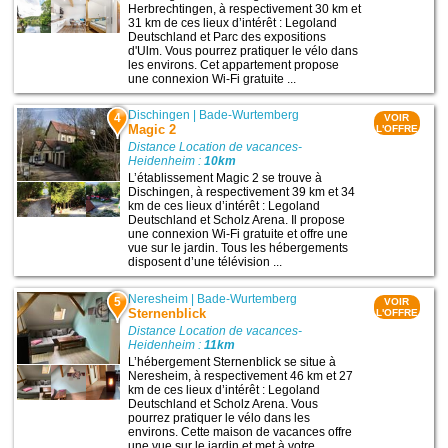
Herbrechtingen, à respectivement 30 km et
31 km de ces lieux d’intérêt : Legoland
Deutschland et Parc des expositions
d'Ulm. Vous pourrez pratiquer le vélo dans
les environs. Cet appartement propose
une connexion Wi-Fi gratuite ...
Dischingen
|
Bade-Wurtemberg
4
VOIR
Magic 2
L'OFFRE
Distance Location de vacances-
Heidenheim :
10km
L’établissement Magic 2 se trouve à
Dischingen, à respectivement 39 km et 34
km de ces lieux d’intérêt : Legoland
Deutschland et Scholz Arena. Il propose
une connexion Wi-Fi gratuite et offre une
vue sur le jardin. Tous les hébergements
disposent d’une télévision ...
Neresheim
|
Bade-Wurtemberg
5
VOIR
Sternenblick
L'OFFRE
Distance Location de vacances-
Heidenheim :
11km
L’hébergement Sternenblick se situe à
Neresheim, à respectivement 46 km et 27
km de ces lieux d’intérêt : Legoland
Deutschland et Scholz Arena. Vous
pourrez pratiquer le vélo dans les
environs. Cette maison de vacances offre
une vue sur le jardin et met à votre ...