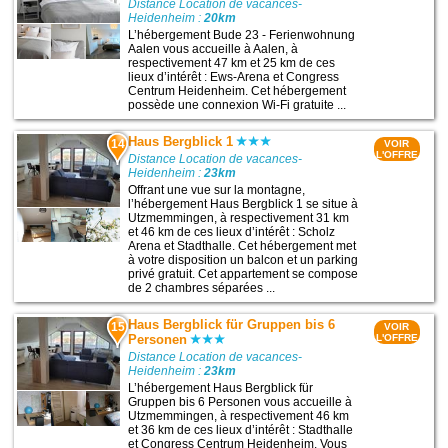
Distance Location de vacances-
Heidenheim :
20km
L’hébergement Bude 23 - Ferienwohnung
Aalen vous accueille à Aalen, à
respectivement 47 km et 25 km de ces
lieux d’intérêt : Ews-Arena et Congress
Centrum Heidenheim. Cet hébergement
possède une connexion Wi-Fi gratuite ...
Haus Bergblick 1
14
VOIR
L'OFFRE
Distance Location de vacances-
Heidenheim :
23km
Offrant une vue sur la montagne,
l’hébergement Haus Bergblick 1 se situe à
Utzmemmingen, à respectivement 31 km
et 46 km de ces lieux d’intérêt : Scholz
Arena et Stadthalle. Cet hébergement met
à votre disposition un balcon et un parking
privé gratuit. Cet appartement se compose
de 2 chambres séparées ...
Haus Bergblick für Gruppen bis 6
15
VOIR
Personen
L'OFFRE
Distance Location de vacances-
Heidenheim :
23km
L’hébergement Haus Bergblick für
Gruppen bis 6 Personen vous accueille à
Utzmemmingen, à respectivement 46 km
et 36 km de ces lieux d’intérêt : Stadthalle
et Congress Centrum Heidenheim. Vous