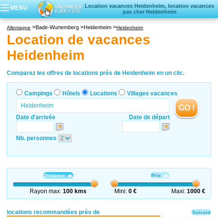
Location vacances Heidenheim, location vacances
MENU
pas cher Heidenheim
Campings
Bade-Wurtemberg
Heidenheim
Allemagne
Heidenheim
Hôtels
Location de vacances
Locations vacances
Heidenheim
Villages vacances
Comparez les offres de locations près de Heidenheim en un clic.
Campings
Hôtels
Locations
Villages vacances
GO !
Date d'arrivée
Date de départ
Nb. personnes
Distance
Prix
Rayon max:
100 kms
Mini:
0 €
Maxi:
1000 €
locations recommandées près de
Suivant