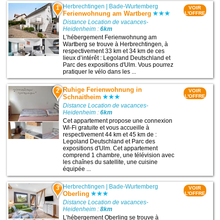
Herbrechtingen
|
Bade-Wurtemberg
1
VOIR
Ferienwohnung am Wartberg
L'OFFRE
Distance Location de vacances-
Heidenheim :
6km
L’hébergement Ferienwohnung am
Wartberg se trouve à Herbrechtingen, à
respectivement 33 km et 34 km de ces
lieux d’intérêt : Legoland Deutschland et
Parc des expositions d'Ulm. Vous pourrez
pratiquer le vélo dans les ...
Ruhige Ferienwohnung in
2
VOIR
Schnaitheim
L'OFFRE
Distance Location de vacances-
Heidenheim :
6km
Cet appartement propose une connexion
Wi-Fi gratuite et vous accueille à
respectivement 44 km et 45 km de :
Legoland Deutschland et Parc des
expositions d'Ulm. Cet appartement
comprend 1 chambre, une télévision avec
les chaînes du satellite, une cuisine
équipée ...
Herbrechtingen
|
Bade-Wurtemberg
3
VOIR
Oberling
L'OFFRE
Distance Location de vacances-
Heidenheim :
8km
L’hébergement Oberling se trouve à