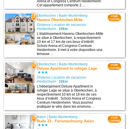
Arena et Congress Centrum Heidenheim.
Cet appartement comporte 2 ...
Oberkochen
|
Bade-Wurtemberg
11
VOIR
Havenu Oberkochen-Mitte
L'OFFRE
Distance Location de vacances-
Heidenheim :
16km
L’établissement Havenu Oberkochen-Mitte
se situe à Oberkochen, à respectivement
10 km et 17 km de ces lieux d’intérêt :
Scholz Arena et Congress Centrum
Heidenheim. Il met à votre disposition une
terrasse ...
Oberkochen
|
Bade-Wurtemberg
12
VOIR
Deluxe Apartment in ruhiger Lage
L'OFFRE
Distance Location de vacances-
Heidenheim :
16km
L’hébergement Deluxe Apartment in
ruhiger Lage se situe à Oberkochen, à
respectivement 10 km et 18 km de ces
lieux d’intérêt : Scholz Arena et Congress
Centrum Heidenheim. Vous pourrez
pratiquer le vélo dans les environs ...
Aalen
|
Bade-Wurtemberg
13
VOIR
Bude 23 - Ferienwohnung Aalen
L'OFFRE