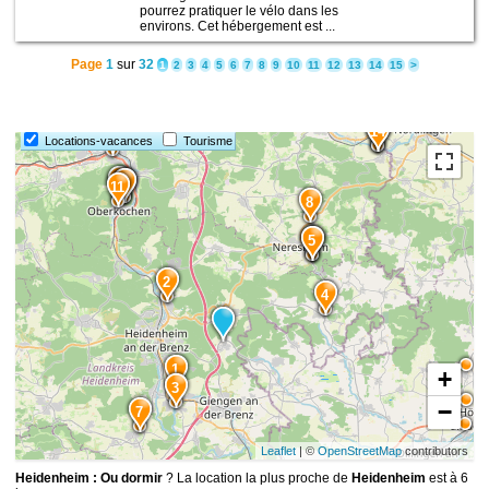
pourrez pratiquer le vélo dans les
environs. Cet hébergement est ...
Page
1
sur
32
1
2
3
4
5
6
7
8
9
10
11
12
13
14
15
>
15
14
13
Locations-vacances
Tourisme
12
10
9
11
8
6
5
2
4
1
+
3
−
7
Leaflet
| ©
OpenStreetMap
contributors
Heidenheim : Ou dormir
? La location la plus proche de
Heidenheim
est à 6