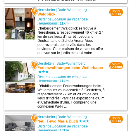
Neresheim
|
Bade-Wurtemberg
6
VOIR
Waldblick
L'OFFRE
Distance Location de vacances-
Heidenheim :
11km
L’hébergement Waldblick se trouve à
Neresheim, à respectivement 46 km et 27
km de ces lieux d’intérêt : Legoland
Deutschland et Scholz Arena. Vous
pourrez pratiquer le vélo dans les
environs. Cette maison de vacances offre
une vue sur le jardin et met à votre ...
Gerstetten
|
Bade-Wurtemberg
7
VOIR
Ferienwohnungen beim Weilerbauer
L'OFFRE
Distance Location de vacances-
Heidenheim :
11km
L’établissement Ferienwohnungen beim
Weilerbauer vous accueille à Gerstetten, à
respectivement 27 km et 29 km de ces
lieux d’intérêt : Parc des expositions d'Ulm
et Cathédrale d'Ulm. Il comprend une
connexion Wi-Fi ...
Neresheim
|
Bade-Wurtemberg
8
VOIR
Neu! Fewo Maria Buch
L'OFFRE
Distance Location de vacances-
Heidenheim :
14km