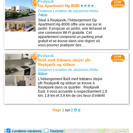
Reykjavík
14
VOIR
Gp Apartment Hg-8008
L'OFFRE
Distance Location de vacances-Hella :
74km
Situé à Reykjavik, l’hébergement Gp
Apartment Hg-8008 offre une vue sur le
jardin. Il propose un jardin, une terrasse et
une connexion Wi-Fi gratuite. Cet
appartement comprend un parking privé
gratuit et se trouve dans une région où
vous pourrez pratiquer des ...
Reykjavík
15
VOIR
Íbúð með frábæru útsýni yfir
L'OFFRE
Reykjavík og slökun
Distance Location de vacances-Hella :
80km
L’hébergement Íbúð með frábæru útsýni
yfir Reykjavík og slökun se trouve à
Reykjavik dans ce quartier : Reykjavik
East. Il vous accueille à respectivement 1,8
km, 1,8 km et 3,9 km de ces lieux d’intérêt
...
Page
1
sur
2
1
2
Locations-vacances
Tourisme