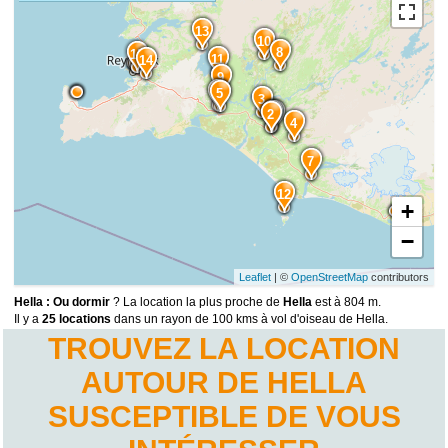
13
10
8
15
11
14
9
6
5
3
1
2
4
7
12
+
−
Leaflet
| ©
OpenStreetMap
contributors
Hella : Ou dormir
? La location la plus proche de
Hella
est à 804 m.
Il y a
25 locations
dans un rayon de 100 kms à vol d'oiseau de Hella.
TROUVEZ LA LOCATION
AUTOUR DE HELLA
SUSCEPTIBLE DE VOUS