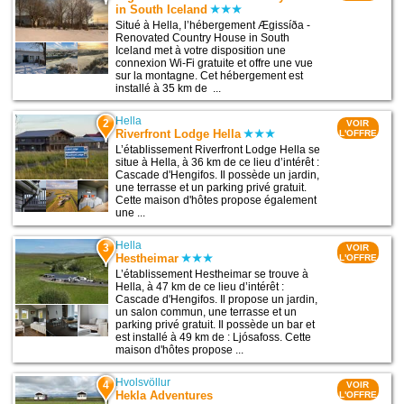
in South Iceland
Situé à Hella, l’hébergement Ægissíða -
Renovated Country House in South
Iceland met à votre disposition une
connexion Wi-Fi gratuite et offre une vue
sur la montagne. Cet hébergement est
installé à 35 km de ...
Hella
2
VOIR
Riverfront Lodge Hella
L'OFFRE
L’établissement Riverfront Lodge Hella se
situe à Hella, à 36 km de ce lieu d’intérêt :
Cascade d'Hengifos. Il possède un jardin,
une terrasse et un parking privé gratuit.
Cette maison d'hôtes propose également
une ...
Hella
3
VOIR
Hestheimar
L'OFFRE
L’établissement Hestheimar se trouve à
Hella, à 47 km de ce lieu d’intérêt :
Cascade d'Hengifos. Il propose un jardin,
un salon commun, une terrasse et un
parking privé gratuit. Il possède un bar et
est installé à 49 km de : Ljósafoss. Cette
maison d'hôtes propose ...
Hvolsvöllur
4
VOIR
Hekla Adventures
L'OFFRE