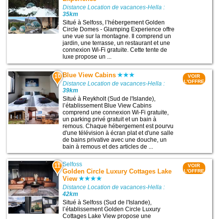
Distance Location de vacances-Hella :
35km
Situé à Selfoss, l’hébergement Golden
Circle Domes - Glamping Experience offre
une vue sur la montagne. Il comprend un
jardin, une terrasse, un restaurant et une
connexion Wi-Fi gratuite. Cette tente de
luxe propose un ...
Blue View Cabins
10
VOIR
L'OFFRE
Distance Location de vacances-Hella :
39km
Situé à Reykholt (Sud de l'Islande),
l’établissement Blue View Cabins
comprend une connexion Wi-Fi gratuite,
un parking privé gratuit et un bain à
remous. Chaque hébergement est pourvu
d'une télévision à écran plat et d'une salle
de bains privative avec une douche, un
bain à remous et des articles de ...
Selfoss
11
VOIR
Golden Circle Luxury Cottages Lake
L'OFFRE
View
Distance Location de vacances-Hella :
42km
Situé à Selfoss (Sud de l'Islande),
l’établissement Golden Circle Luxury
Cottages Lake View propose une