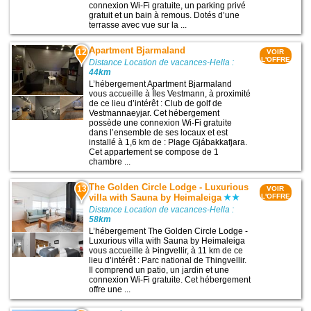
connexion Wi-Fi gratuite, un parking privé
gratuit et un bain à remous. Dotés d’une
terrasse avec vue sur la ...
Apartment Bjarmaland
12
VOIR
L'OFFRE
Distance Location de vacances-Hella :
44km
L’hébergement Apartment Bjarmaland
vous accueille à Îles Vestmann, à proximité
de ce lieu d’intérêt : Club de golf de
Vestmannaeyjar. Cet hébergement
possède une connexion Wi-Fi gratuite
dans l’ensemble de ses locaux et est
installé à 1,6 km de : Plage Gjábakkafjara.
Cet appartement se compose de 1
chambre ...
The Golden Circle Lodge - Luxurious
13
VOIR
villa with Sauna by Heimaleiga
L'OFFRE
Distance Location de vacances-Hella :
58km
L’hébergement The Golden Circle Lodge -
Luxurious villa with Sauna by Heimaleiga
vous accueille à Þingvellir, à 11 km de ce
lieu d’intérêt : Parc national de Thingvellir.
Il comprend un patio, un jardin et une
connexion Wi-Fi gratuite. Cet hébergement
offre une ...