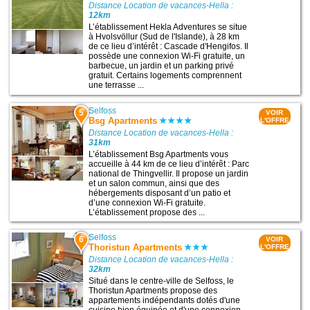
Distance Location de vacances-Hella :
12km
L’établissement Hekla Adventures se situe
à Hvolsvöllur (Sud de l'Islande), à 28 km
de ce lieu d’intérêt : Cascade d'Hengifos. Il
possède une connexion Wi-Fi gratuite, un
barbecue, un jardin et un parking privé
gratuit. Certains logements comprennent
une terrasse ...
Selfoss
5
VOIR
Bsg Apartments
L'OFFRE
Distance Location de vacances-Hella :
31km
L’établissement Bsg Apartments vous
accueille à 44 km de ce lieu d’intérêt : Parc
national de Thingvellir. Il propose un jardin
et un salon commun, ainsi que des
hébergements disposant d’un patio et
d’une connexion Wi-Fi gratuite.
L’établissement propose des ...
Selfoss
6
VOIR
Thoristun Apartments
L'OFFRE
Distance Location de vacances-Hella :
32km
Situé dans le centre-ville de Selfoss, le
Thoristun Apartments propose des
appartements indépendants dotés d'une
cuisine bien équipée et d'une connexion