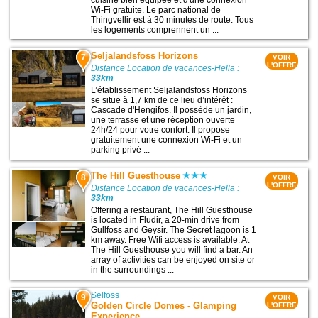
Wi-Fi gratuite. Le parc national de
Thingvellir est à 30 minutes de route. Tous
les logements comprennent un ...
Seljalandsfoss Horizons
7
VOIR
L'OFFRE
Distance Location de vacances-Hella :
33km
L’établissement Seljalandsfoss Horizons
se situe à 1,7 km de ce lieu d’intérêt :
Cascade d'Hengifos. Il possède un jardin,
une terrasse et une réception ouverte
24h/24 pour votre confort. Il propose
gratuitement une connexion Wi-Fi et un
parking privé ...
The Hill Guesthouse
8
VOIR
L'OFFRE
Distance Location de vacances-Hella :
33km
Offering a restaurant, The Hill Guesthouse
is located in Fludir, a 20-min drive from
Gullfoss and Geysir. The Secret lagoon is 1
km away. Free Wifi access is available. At
The Hill Guesthouse you will find a bar. An
array of activities can be enjoyed on site or
in the surroundings ...
Selfoss
9
VOIR
Golden Circle Domes - Glamping
L'OFFRE
Experience