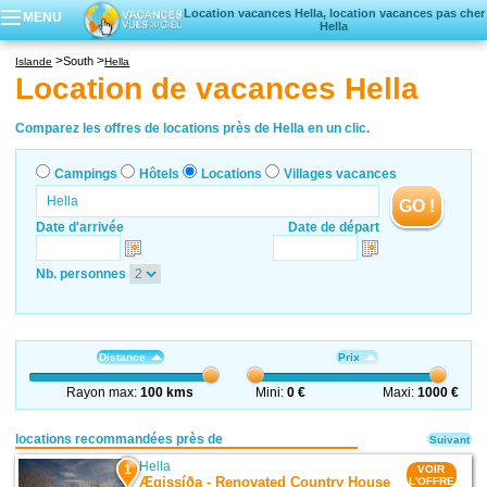
Location vacances Hella, location vacances pas cher
MENU
Hella
Campings
South
Islande
Hella
Hôtels
Location de vacances Hella
Locations vacances
Villages vacances
Comparez les offres de locations près de Hella en un clic.
Campings
Hôtels
Locations
Villages vacances
GO !
Date d'arrivée
Date de départ
Nb. personnes
Distance
Prix
Rayon max:
100 kms
Mini:
0 €
Maxi:
1000 €
locations recommandées près de
Suivant
Hella
1
VOIR
Ægissíða - Renovated Country House
L'OFFRE