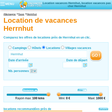
Location vacances Herrnhut, location vacances pas
MENU
cher Herrnhut
Campings
Allemagne
Saxe
Herrnhut
Hôtels
Location de vacances
Locations vacances
Herrnhut
Villages vacances
Comparez les offres de locations près de Herrnhut en un clic.
Campings
Hôtels
Locations
Villages vacances
GO !
Date d'arrivée
Date de départ
Nb. personnes
Distance
Prix
Rayon max:
100 kms
Mini:
0 €
Maxi:
1000 €
locations recommandées près de
Suivant