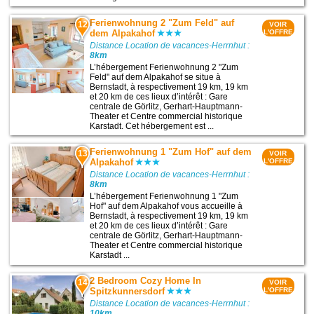
Ferienwohnung 2 "Zum Feld" auf
12
VOIR
dem Alpakahof
L'OFFRE
Distance Location de vacances-Herrnhut :
8km
L’hébergement Ferienwohnung 2 "Zum
Feld" auf dem Alpakahof se situe à
Bernstadt, à respectivement 19 km, 19 km
et 20 km de ces lieux d’intérêt : Gare
centrale de Görlitz, Gerhart-Hauptmann-
Theater et Centre commercial historique
Karstadt. Cet hébergement est ...
Ferienwohnung 1 "Zum Hof" auf dem
13
VOIR
Alpakahof
L'OFFRE
Distance Location de vacances-Herrnhut :
8km
L’hébergement Ferienwohnung 1 "Zum
Hof" auf dem Alpakahof vous accueille à
Bernstadt, à respectivement 19 km, 19 km
et 20 km de ces lieux d’intérêt : Gare
centrale de Görlitz, Gerhart-Hauptmann-
Theater et Centre commercial historique
Karstadt ...
2 Bedroom Cozy Home In
14
VOIR
Spitzkunnersdorf
L'OFFRE
Distance Location de vacances-Herrnhut :
10km