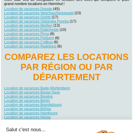
grand nombre locations en Herrnhut !
Location de vacances Dresde
(45)
Location de vacances Vetschau/Spreewald
(23)
Location de vacances Görlitz
(17)
Location de vacances Szklarska Poręba
(17)
Location de vacances Meißen
(13)
Location de vacances Elsterheide
(10)
Location de vacances Pirna
(8)
Location de vacances Freiberg
(8)
Location de vacances Cottbus
(6)
Location de vacances Radebeul
(6)
COMPAREZ LES LOCATIONS
PAR RÉGION OU PAR
DÉPARTEMENT
Location de vacances Bade-Wurtemberg
Location de vacances Basse-Saxe
Location de vacances Bavière
Location de vacances Berlin
Location de vacances Brandebourg
Location de vacances Brême
Location de vacances Hambourg
Location de vacances Hesse
Location de vacances Mecklembourg-Poméranie
Location de vacances Rhénanie du Nord-Westphalie
Salut c'est nous...
Location de vacances Rhénanie-Palatinat