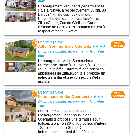
4km
L’hébergement Pet Friendly Apartment se
situe à Ninive, à respectivement 18 km, 33
km et 34 km de ces lieux d’intérêt :
Université des sciences appliquées de
Zittau/Görlitz, Zoo de Görlitz et Gare
centrale de Görlitz. Cet appartement est à
respectivement 35 km et ...
Oderwitz
|
Saxe
10
VOIR
Adler Sommerhaus Oderwitz
L'OFFRE
Distance Location de vacances-Herrnhut :
6km
L’hébergement Adler Sommerhaus
Oderwitz se trouve à Oderwitz, à 13 km de
ce lieu d’intérêt : Université des sciences
appliquées de Zittau/Görlitz. Il propose un
patio, un jardin et une connexion Wi-Fi
gratuite ...
Oderwitz
|
Saxe
11
VOIR
Ferienhaus in der Oberlausitz
L'OFFRE
Distance Location de vacances-Herrnhut :
7km
Offrant une vue sur la montagne,
l’hébergement Ferienhaus in der
Oberlausitz propose une terrasse et un
balcon, à environ 36 km de ce lieu d’intérêt
: Gare centrale de Görlitz. Cet
hébergement est installé à 10 km de ...