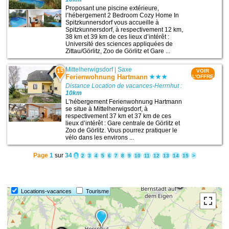
Proposant une piscine extérieure,
l’hébergement 2 Bedroom Cozy Home In
Spitzkunnersdorf vous accueille à
Spitzkunnersdorf, à respectivement 12 km,
38 km et 39 km de ces lieux d’intérêt :
Université des sciences appliquées de
Zittau/Görlitz, Zoo de Görlitz et Gare ...
Mittelherwigsdorf
|
Saxe
15
VOIR
Ferienwohnung Hartmann
L'OFFRE
Distance Location de vacances-Herrnhut :
10km
L’hébergement Ferienwohnung Hartmann
se situe à Mittelherwigsdorf, à
respectivement 37 km et 37 km de ces
lieux d’intérêt : Gare centrale de Görlitz et
Zoo de Görlitz. Vous pourrez pratiquer le
vélo dans les environs ...
Page
1
sur
34
1
2
3
4
5
6
7
8
9
10
11
12
13
14
15
>
13
12
Locations-vacances
Tourisme