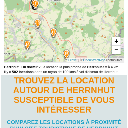
9
8
7
6
5
4
3
2
1
10
11
+
14
−
15
Leaflet
| ©
OpenStreetMap
contributors
Herrnhut : Ou dormir
? La location la plus proche de
Herrnhut
est à 4 km.
Il y a
502 locations
dans un rayon de 100 kms à vol d'oiseau de Herrnhut.
TROUVEZ LA LOCATION
AUTOUR DE HERRNHUT
SUSCEPTIBLE DE VOUS
INTÉRESSER
COMPAREZ LES LOCATIONS À PROXIMITÉ