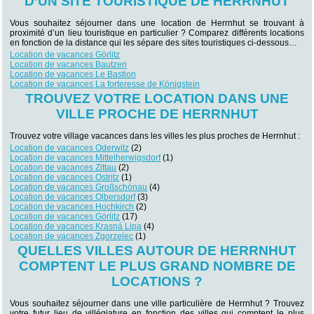
D’UN SITE TOURISTIQUE DE HERRNHUT
Vous souhaitez séjourner dans une location de Herrnhut se trouvant à
proximité d’un lieu touristique en particulier ? Comparez différents locations
en fonction de la distance qui les sépare des sites touristiques ci-dessous…
Location de vacances Görlitz
Location de vacances Bautzen
Location de vacances Le Bastion
Location de vacances La forteresse de Königstein
TROUVEZ VOTRE LOCATION DANS UNE
VILLE PROCHE DE HERRNHUT
Trouvez votre village vacances dans les villes les plus proches de Herrnhut :
Location de vacances Oderwitz
(2)
Location de vacances Mittelherwigsdorf
(1)
Location de vacances Zittau
(2)
Location de vacances Ostritz
(1)
Location de vacances Großschönau
(4)
Location de vacances Olbersdorf
(3)
Location de vacances Hochkirch
(2)
Location de vacances Görlitz
(17)
Location de vacances Krasná Lipa
(4)
Location de vacances Zgorzelec
(1)
QUELLES VILLES AUTOUR DE HERRNHUT
COMPTENT LE PLUS GRAND NOMBRE DE
LOCATIONS ?
Vous souhaitez séjourner dans une ville particulière de Herrnhut ? Trouvez
votre futur lieu de villégiature en fonction des villes qui comptent le plus