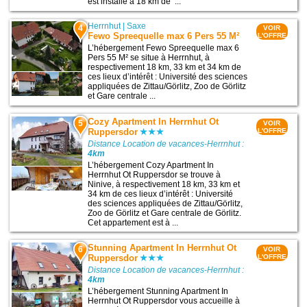
est installé à 18 km de ...
Herrnhut
|
Saxe
4
VOIR
Fewo Spreequelle max 6 Pers 55 M²
L'OFFRE
L’hébergement Fewo Spreequelle max 6
Pers 55 M² se situe à Herrnhut, à
respectivement 18 km, 33 km et 34 km de
ces lieux d’intérêt : Université des sciences
appliquées de Zittau/Görlitz, Zoo de Görlitz
et Gare centrale ...
Cozy Apartment In Herrnhut Ot
5
VOIR
Ruppersdor
L'OFFRE
Distance Location de vacances-Herrnhut :
4km
L’hébergement Cozy Apartment In
Herrnhut Ot Ruppersdor se trouve à
Ninive, à respectivement 18 km, 33 km et
34 km de ces lieux d’intérêt : Université
des sciences appliquées de Zittau/Görlitz,
Zoo de Görlitz et Gare centrale de Görlitz.
Cet appartement est à ...
Stunning Apartment In Herrnhut Ot
6
VOIR
Ruppersdor
L'OFFRE
Distance Location de vacances-Herrnhut :
4km
L’hébergement Stunning Apartment In
Herrnhut Ot Ruppersdor vous accueille à