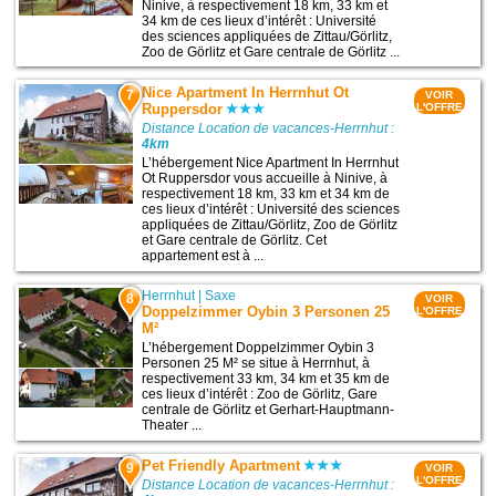
Ninive, à respectivement 18 km, 33 km et
34 km de ces lieux d’intérêt : Université
des sciences appliquées de Zittau/Görlitz,
Zoo de Görlitz et Gare centrale de Görlitz ...
Nice Apartment In Herrnhut Ot
7
VOIR
Ruppersdor
L'OFFRE
Distance Location de vacances-Herrnhut :
4km
L’hébergement Nice Apartment In Herrnhut
Ot Ruppersdor vous accueille à Ninive, à
respectivement 18 km, 33 km et 34 km de
ces lieux d’intérêt : Université des sciences
appliquées de Zittau/Görlitz, Zoo de Görlitz
et Gare centrale de Görlitz. Cet
appartement est à ...
Herrnhut
|
Saxe
8
VOIR
Doppelzimmer Oybin 3 Personen 25
L'OFFRE
M²
L’hébergement Doppelzimmer Oybin 3
Personen 25 M² se situe à Herrnhut, à
respectivement 33 km, 34 km et 35 km de
ces lieux d’intérêt : Zoo de Görlitz, Gare
centrale de Görlitz et Gerhart-Hauptmann-
Theater ...
Pet Friendly Apartment
9
VOIR
L'OFFRE
Distance Location de vacances-Herrnhut :