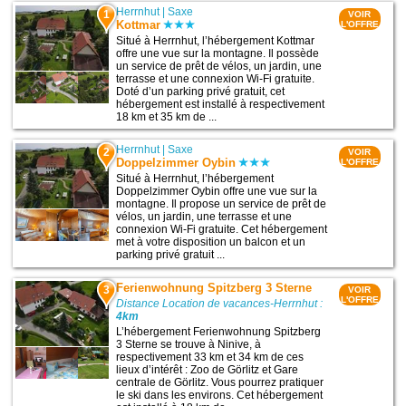
Herrnhut
|
Saxe
1
VOIR
Kottmar
L'OFFRE
Situé à Herrnhut, l’hébergement Kottmar
offre une vue sur la montagne. Il possède
un service de prêt de vélos, un jardin, une
terrasse et une connexion Wi-Fi gratuite.
Doté d’un parking privé gratuit, cet
hébergement est installé à respectivement
18 km et 35 km de ...
Herrnhut
|
Saxe
2
VOIR
Doppelzimmer Oybin
L'OFFRE
Situé à Herrnhut, l’hébergement
Doppelzimmer Oybin offre une vue sur la
montagne. Il propose un service de prêt de
vélos, un jardin, une terrasse et une
connexion Wi-Fi gratuite. Cet hébergement
met à votre disposition un balcon et un
parking privé gratuit ...
Ferienwohnung Spitzberg 3 Sterne
3
VOIR
L'OFFRE
Distance Location de vacances-Herrnhut :
4km
L’hébergement Ferienwohnung Spitzberg
3 Sterne se trouve à Ninive, à
respectivement 33 km et 34 km de ces
lieux d’intérêt : Zoo de Görlitz et Gare
centrale de Görlitz. Vous pourrez pratiquer
le ski dans les environs. Cet hébergement