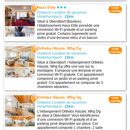
Haus Elite
11
VOIR
L'OFFRE
Distance Location de vacances-
Hinterhornbach :
15km
Situé à Oberstdorf (Bavière),
l’établissement Haus Elite possède une
connexion Wi-Fi gratuite et un parking
privé gratuit. Certains logements sont
dotés d’une terrasse et/ou d’un balcon.
Ortliebs Häusle, Whg Eg
12
VOIR
L'OFFRE
Distance Location de vacances-
Hinterhornbach :
15km
Situé à Oberstdorf, l’hébergement Ortliebs
Häusle, Whg Eg offre une vue sur la
montagne. Il propose une terrasse et une
connexion Wi-Fi gratuite. Cet appartement
comprend un jardin et un parking privé
gratuit. Cet appartement se compose de 3
chambres séparées ...
Ortliebs Häusle, Whg Dg
13
VOIR
L'OFFRE
Distance Location de vacances-
Hinterhornbach :
15km
L’hébergement Ortliebs Häusle, Whg Dg
se situe à Oberstdorf. Vous bénéficierez
d’une connexion Wi-Fi gratuite et d’un
parking privé disponible sur place. Cet
appartement comporte 1 chambre, 1 salle