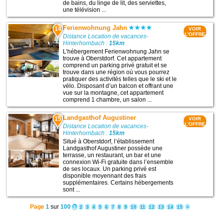
de bains, du linge de lit, des serviettes,
une télévision ...
Ferienwohnung Jahn
14
VOIR
L'OFFRE
Distance Location de vacances-
Hinterhornbach :
15km
L’hébergement Ferienwohnung Jahn se
trouve à Oberstdorf. Cet appartement
comprend un parking privé gratuit et se
trouve dans une région où vous pourrez
pratiquer des activités telles que le ski et le
vélo. Disposant d’un balcon et offrant une
vue sur la montagne, cet appartement
comprend 1 chambre, un salon ...
Landgasthof Augustiner
15
VOIR
L'OFFRE
Distance Location de vacances-
Hinterhornbach :
15km
Situé à Oberstdorf, l’établissement
Landgasthof Augustiner possède une
terrasse, un restaurant, un bar et une
connexion Wi-Fi gratuite dans l’ensemble
de ses locaux. Un parking privé est
disponible moyennant des frais
supplémentaires. Certains hébergements
sont ...
Page
1
sur
100
1
2
3
4
5
6
7
8
9
10
11
12
13
14
15
>