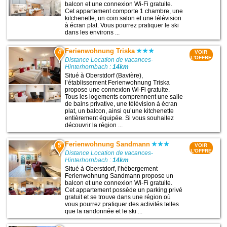
balcon et une connexion Wi-Fi gratuite.
Cet appartement comporte 1 chambre, une
kitchenette, un coin salon et une télévision
à écran plat. Vous pourrez pratiquer le ski
dans les environs ...
Ferienwohnung Triska
4
VOIR
L'OFFRE
Distance Location de vacances-
Hinterhornbach :
14km
Situé à Oberstdorf (Bavière),
l’établissement Ferienwohnung Triska
propose une connexion Wi-Fi gratuite.
Tous les logements comprennent une salle
de bains privative, une télévision à écran
plat, un balcon, ainsi qu’une kitchenette
entièrement équipée. Si vous souhaitez
découvrir la région ...
Ferienwohnung Sandmann
5
VOIR
L'OFFRE
Distance Location de vacances-
Hinterhornbach :
14km
Situé à Oberstdorf, l’hébergement
Ferienwohnung Sandmann propose un
balcon et une connexion Wi-Fi gratuite.
Cet appartement possède un parking privé
gratuit et se trouve dans une région où
vous pourrez pratiquer des activités telles
que la randonnée et le ski ...