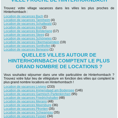
Trouvez votre village vacances dans les villes les plus proches de
Hinterhornbach :
Location de vacances Bach
(1)
Location de vacances Tannheim
(4)
Location de vacances Schattwald
(1)
Location de vacances Imst
(1)
Location de vacances Bolsterlang
(17)
Location de vacances Steeg
(1)
Location de vacances Schönwies
(1)
Location de vacances Obermaiselstein
(19)
Location de vacances Sonthofen
(4)
Location de vacances Berwang
(1)
QUELLES VILLES AUTOUR DE
HINTERHORNBACH COMPTENT LE PLUS
GRAND NOMBRE DE LOCATIONS ?
Vous souhaitez séjourner dans une ville particulière de Hinterhornbach ?
Trouvez votre futur lieu de villégiature en fonction des villes qui comptent le
plus grand nombre locations en Hinterhornbach !
Location de vacances Livigno
(233)
Location de vacances Immenstaad am Bodensee
(146)
Location de vacances Garmisch-Partenkirchen
(95)
Location de vacances Friedrichshafen
(48)
Location de vacances Merano
(48)
Location de vacances Meersburg
(36)
Location de vacances Pfronten
(35)
Location de vacances Schwangau
(35)
Location de vacances Füssen
(34)