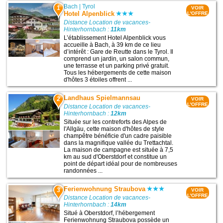
Bach
|
Tyrol
1
VOIR
Hotel Alpenblick
L'OFFRE
Distance Location de vacances-
Hinterhornbach :
11km
L’établissement Hotel Alpenblick vous
accueille à Bach, à 39 km de ce lieu
d’intérêt : Gare de Reutte dans le Tyrol. Il
comprend un jardin, un salon commun,
une terrasse et un parking privé gratuit.
Tous les hébergements de cette maison
d'hôtes 3 étoiles offrent ...
Landhaus Spielmannsau
2
VOIR
L'OFFRE
Distance Location de vacances-
Hinterhornbach :
12km
Située sur les contreforts des Alpes de
l'Allgäu, cette maison d'hôtes de style
champêtre bénéficie d'un cadre paisible
dans la magnifique vallée du Trettachtal.
La maison de campagne est située à 7,5
km au sud d'Oberstdorf et constitue un
point de départ idéal pour de nombreuses
randonnées ...
Ferienwohnung Straubova
3
VOIR
L'OFFRE
Distance Location de vacances-
Hinterhornbach :
14km
Situé à Oberstdorf, l’hébergement
Ferienwohnung Straubova possède un