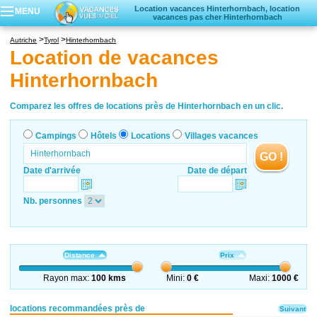
Location vacances Hinterhornbach, location
MENU
vacances pas cher Hinterhornbach
Campings
Autriche
Tyrol
Hinterhornbach
Hôtels
Location de vacances
Locations vacances
Hinterhornbach
Villages vacances
Comparez les offres de locations près de Hinterhornbach en un clic.
Campings
Hôtels
Locations
Villages vacances
GO !
Date d'arrivée
Date de départ
Nb. personnes
Distance
Prix
Rayon max:
100 kms
Mini:
0 €
Maxi:
1000 €
locations recommandées près de
Suivant