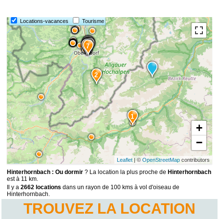
Locations-vacances
Tourisme
11
15
8
9
6
5
4
3
14
10
13
12
7
2
1
+
−
Leaflet
| ©
OpenStreetMap
contributors
Hinterhornbach : Ou dormir
? La location la plus proche de
Hinterhornbach
est à 11 km.
Il y a
2662 locations
dans un rayon de 100 kms à vol d'oiseau de
Hinterhornbach.
TROUVEZ LA LOCATION