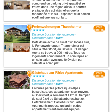
se situe à Oberstdorf. Cet appartement
comprend un parking privé gratuit et se
trouve dans une région où vous pourrez
pratiquer des activités telles que la
randonnée et le ski. Disposant d’un balcon
et offrant une vue sur la ...
Ferienwohnungen Thannheimer
9
VOIR
L'OFFRE
Distance Location de vacances-
Hinterhornbach :
15km
Doté d'une école de ski et d'un local à skis,
le Ferienwohnungen Thannheimer est
situé à Oberstdorf, en Bavière. L'Erdinger
Arena se trouve à 900 mètres. Tous les
logements comprennent un coin repas et
un coin salon avec une télévision par
satellite à écran plat ...
Gästehaus zur Färbe Apartments
10
VOIR
L'OFFRE
Distance Location de vacances-
Hinterhornbach :
15km
Entourés par les pittoresques Alpes
bavaroises, ces appartements se trouvent
à Oberstdorf, à seulement 1 km du tremplin
de saut à ski de Schattenbergschanze.
L'établissement Gästehaus zur Färbe
Apartments propose un jardin et des
appartements entièrement équipés ...