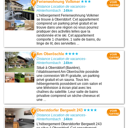
Ferienwohnung Volkmer
6
VOIR
L'OFFRE
Distance Location de vacances-
Hinterhornbach :
14km
L’hébergement Ferienwohnung Volkmer
se trouve à Oberstdorf. Cet appartement
comprend un parking privé gratuit et se
trouve dans une région où vous pourrez
pratiquer des activités telles que la
randonnée et le ski. Cet appartement
comporte 1 chambre, 1 salle de bains, du
linge de lit, des serviettes ...
Am Oberöschle
7
VOIR
L'OFFRE
Distance Location de vacances-
Hinterhornbach :
14km
Situé à Oberstdorf (Bavière),
l’établissement Am Oberöschle possède
une connexion Wi-Fi gratuite, un parking
privé gratuit et un sauna. Tous les
hébergements possèdent un coin salon et
une télévision à écran plat avec les
chaînes du satellite. Leur salle de bains
privative comprend un sèche-cheveux et
une ...
Oberstdorfer Bergwelt 243
8
VOIR
L'OFFRE
Distance Location de vacances-
Hinterhornbach :
14km
L’hébergement Oberstdorfer Bergwelt 243