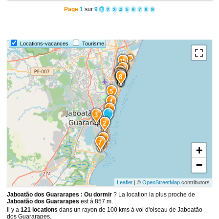
Page
1
sur
9
1
2
3
4
5
6
7
8
9
Locations-vacances
Tourisme
15
14
13
10
12
11
9
8
5
4
1
3
2
6
7
+
−
Leaflet
| ©
OpenStreetMap
contributors
Jaboatão dos Guararapes : Ou dormir
? La location la plus proche de
Jaboatão dos Guararapes
est à 857 m.
Il y a
121 locations
dans un rayon de 100 kms à vol d'oiseau de Jaboatão
dos Guararapes.