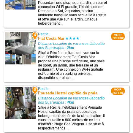
Possédant une piscine, un jardin, un bar et
connexion Wi-Fi gratuite, l’établissement
Recanto do Sol, 2 quartos, piscina
ambiente tranquilo vous accueille à Récife
et offre une vue sur le jardin. Chaque
hébergement ...
Recife
4
VOIR
Flat Costa Mar
L'OFFRE
Distance Location de vacances-Jaboatão
dos Guararapes :
2km
Situé à Récife et offrant une vue sur la
ville, l’établissement Flat Costa Mar
propose une piscine extérieure, une salle
de sport, un jardin, une terrasse et un
restaurant. Une connexion Wi-Fi gratuite
est fournie et un parking privé est
disponible sur place ...
Recife
5
VOIR
Pousada Hostel capitão da praia
L'OFFRE
Distance Location de vacances-Jaboatão
dos Guararapes :
4km
Situé à Récife, l’établissement Pousada
Hostel capitão da praia propose des
hébergements dotés de la climatisation. Il
vous accueille à 800 mètres de ce lieu
d’intérêt : Plage Boa Viagem. Il se situe à
respectivement 1 ...