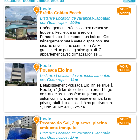
locations recommandées près de
Suivant
Recife
1
VOIR
Prédio Golden Beach
L'OFFRE
Distance Location de vacances-Jaboatão
dos Guararapes :
900m
L’hébergement Prédio Golden Beach se
trouve à Récife, dans la région
Pernambuco. Il comprend un balcon. Cet
hébergement met à votre disposition une
piscine privée, une connexion Wi-Fi
gratuite et un parking privé gratuit. Cet
appartement avec climatisation se ...
Recife
2
VOIR
Pousada Elo Inn
L'OFFRE
Distance Location de vacances-Jaboatão
dos Guararapes :
1km
L’établissement Pousada Elo Inn se situe à
Récife, à 1,5 km de ce lieu d’intérêt : Plage
de Candeias. Il possède un jardin, un
salon commun, une terrasse et un parking
privé gratuit. Il est installé à respectivement
5,1 km, 48 km et 8,6 km de ...
Recife
3
VOIR
Recanto do Sol, 2 quartos, piscina
L'OFFRE
ambiente tranquilo
Distance Location de vacances-Jaboatão
dos Guararapes :
2km