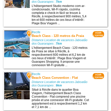
dos Guararapes :
7km
L’hébergement Studio moderno com ar-
condicionado, Wi-Fi rápido, cozinha
completa e check-in fácil se trouve à
Récife, à respectivement 900 mètres, 5,4
km et 600 mètres de ces lieux d’intérêt :
Plage Boa Viagem ...
Recife
14
VOIR
Beach Class - 120 metros da Praia
L'OFFRE
Distance Location de vacances-Jaboatão
dos Guararapes :
7km
L’hébergement Beach Class - 120 metros
da Praia se situe à Récife, à
respectivement 600 mètres et 6,2 km de
ces lieux d’intérêt : Plage Boa Viagem et
Guarapes Shopping. Il propose une
connexion Wi-Fi gratuite ...
Recife
15
VOIR
Beach Class Convention - Flat
L'OFFRE
Distance Location de vacances-Jaboatão
dos Guararapes :
9km
Situé à Récife dans le quartier Boa
Viagem, l’hébergement Beach Class
Convention - Flat comprend une piscine
privée et une connexion Wi-Fi gratuite. Cet
appartement est à respectivement 1,2 km
et 7,1 km de ...