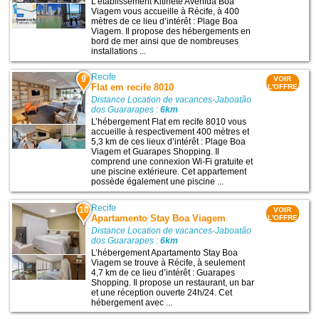
L’établissement Kitinete Avenida Boa
Viagem vous accueille à Récife, à 400
mètres de ce lieu d’intérêt : Plage Boa
Viagem. Il propose des hébergements en
bord de mer ainsi que de nombreuses
installations ...
Recife
9
VOIR
Flat em recife 8010
L'OFFRE
Distance Location de vacances-Jaboatão
dos Guararapes :
6km
L’hébergement Flat em recife 8010 vous
accueille à respectivement 400 mètres et
5,3 km de ces lieux d’intérêt : Plage Boa
Viagem et Guarapes Shopping. Il
comprend une connexion Wi-Fi gratuite et
une piscine extérieure. Cet appartement
possède également une piscine ...
Recife
10
VOIR
Apartamento Stay Boa Viagem
L'OFFRE
Distance Location de vacances-Jaboatão
dos Guararapes :
6km
L’hébergement Apartamento Stay Boa
Viagem se trouve à Récife, à seulement
4,7 km de ce lieu d’intérêt : Guarapes
Shopping. Il propose un restaurant, un bar
et une réception ouverte 24h/24. Cet
hébergement avec ...