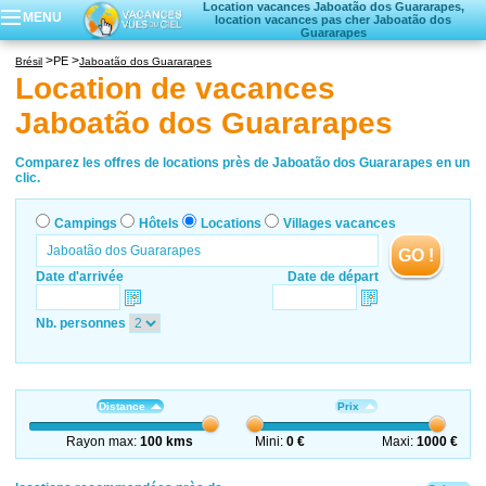
Location vacances Jaboatão dos Guararapes,
MENU
location vacances pas cher Jaboatão dos
Guararapes
Campings
PE
Brésil
Jaboatão dos Guararapes
Hôtels
Location de vacances
Locations vacances
Jaboatão dos Guararapes
Villages vacances
Comparez les offres de locations près de Jaboatão dos Guararapes en un
clic.
Campings
Hôtels
Locations
Villages vacances
GO !
Date d'arrivée
Date de départ
Nb. personnes
Distance
Prix
Rayon max:
100 kms
Mini:
0 €
Maxi:
1000 €