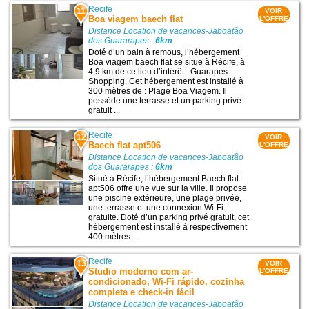
Recife
11
VOIR
Boa viagem baech flat
L'OFFRE
Distance Location de vacances-Jaboatão
dos Guararapes :
6km
Doté d’un bain à remous, l’hébergement
Boa viagem baech flat se situe à Récife, à
4,9 km de ce lieu d’intérêt : Guarapes
Shopping. Cet hébergement est installé à
300 mètres de : Plage Boa Viagem. Il
possède une terrasse et un parking privé
gratuit ...
Recife
12
VOIR
Baech flat apt506
L'OFFRE
Distance Location de vacances-Jaboatão
dos Guararapes :
6km
Situé à Récife, l’hébergement Baech flat
apt506 offre une vue sur la ville. Il propose
une piscine extérieure, une plage privée,
une terrasse et une connexion Wi-Fi
gratuite. Doté d’un parking privé gratuit, cet
hébergement est installé à respectivement
400 mètres ...
Recife
13
VOIR
Studio moderno com ar-
L'OFFRE
condicionado, Wi-Fi rápido, cozinha
completa e check-in fácil
Distance Location de vacances-Jaboatão