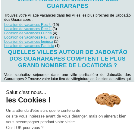
GUARARAPES
Trouvez votre village vacances dans les villes les plus proches de Jaboatão
dos Guararapes :
Location de vacances Recife
(19)
Location de vacances Recife
(3)
Location de vacances Olinda
(4)
Location de vacances Paulista
(3)
Location de vacances Ipojuca
(1)
Location de vacances Paulista
(1)
QUELLES VILLES AUTOUR DE JABOATÃO
DOS GUARARAPES COMPTENT LE PLUS
GRAND NOMBRE DE LOCATIONS ?
Vous souhaitez séjourner dans une ville particulière de Jaboatão dos
Guararapes ? Trouvez votre futur lieu de villégiature en fonction des villes qui
comptent le plus grand nombre locations en Jaboatão dos Guararapes !
Location de vacances Recife
(19)
Salut c'est nous...
Location de vacances Maragogi
(12)
Location de vacances Olinda
(4)
les Cookies !
Location de vacances Recife
(3)
Location de vacances Paulista
(3)
Location de vacances Ipojuca
(1)
On a attendu d'être sûrs que le contenu de
Location de vacances Paulista
(1)
ce site vous intéresse avant de vous déranger, mais on aimerait bien
vous accompagner pendant votre visite...
Qui sommes nous ?
|
Contactez-nous
|
Nos partenaires
C'est OK pour vous ?
Campings
Hôtels
Locations vacances
Villages vacances
Guides