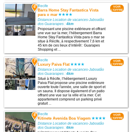
Recife
6
VOIR
Barra Home Stay Fantastica Vista
L'OFFRE
para o mar
Distance Location de vacances-Jaboatão
dos Guararapes :
4km
Proposant une piscine extérieure et offrant
une vue sur la mer, l’hébergement Barra
Home Stay Fantastica Vista para o mar se
situe à Récife, à respectivement 7,6 km et
45 km de ces lieux d’intérêt : Guarapes
Shopping et ...
Recife
7
VOIR
Luxury Paiva Flat
L'OFFRE
Distance Location de vacances-Jaboatão
dos Guararapes :
4km
Situé à Récife, l’hébergement Luxury
Paiva Flat propose une piscine extérieure
ouverte toute l'année, une salle de sport et
un sauna. Il dispose également d’un patio
offrant une vue sur la ville et la mer. Cet
appartement comprend un parking privé
gratuit ...
Recife
8
VOIR
Kitinete Avenida Boa Viagem
L'OFFRE
Distance Location de vacances-Jaboatão
dos Guararapes :
6km