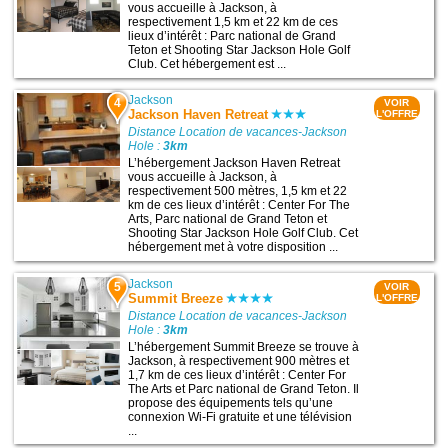
vous accueille à Jackson, à
respectivement 1,5 km et 22 km de ces
lieux d’intérêt : Parc national de Grand
Teton et Shooting Star Jackson Hole Golf
Club. Cet hébergement est ...
Jackson
4
VOIR
Jackson Haven Retreat
L'OFFRE
Distance Location de vacances-Jackson
Hole :
3km
L’hébergement Jackson Haven Retreat
vous accueille à Jackson, à
respectivement 500 mètres, 1,5 km et 22
km de ces lieux d’intérêt : Center For The
Arts, Parc national de Grand Teton et
Shooting Star Jackson Hole Golf Club. Cet
hébergement met à votre disposition ...
Jackson
5
VOIR
Summit Breeze
L'OFFRE
Distance Location de vacances-Jackson
Hole :
3km
L’hébergement Summit Breeze se trouve à
Jackson, à respectivement 900 mètres et
1,7 km de ces lieux d’intérêt : Center For
The Arts et Parc national de Grand Teton. Il
propose des équipements tels qu’une
connexion Wi-Fi gratuite et une télévision
...