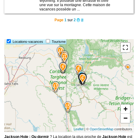
Wyoming. Il possède une terrasse et offre
une vue sur la montagne. Cette maison de
vacances possède un ...
Page
1
sur
2
1
2
Locations-vacances
Tourisme
14
12
11
10
9
8
4
3
2
1
5
7
6
13
15
+
−
Leaflet
| ©
OpenStreetMap
contributors
Jackson Hole : Ou dormir
? La location la plus proche de
Jackson Hole
est