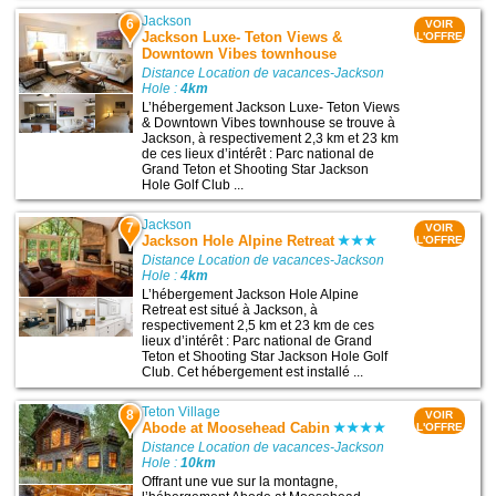
Jackson
6
VOIR
Jackson Luxe- Teton Views &
L'OFFRE
Downtown Vibes townhouse
Distance Location de vacances-Jackson
Hole :
4km
L’hébergement Jackson Luxe- Teton Views
& Downtown Vibes townhouse se trouve à
Jackson, à respectivement 2,3 km et 23 km
de ces lieux d’intérêt : Parc national de
Grand Teton et Shooting Star Jackson
Hole Golf Club ...
Jackson
7
VOIR
Jackson Hole Alpine Retreat
L'OFFRE
Distance Location de vacances-Jackson
Hole :
4km
L’hébergement Jackson Hole Alpine
Retreat est situé à Jackson, à
respectivement 2,5 km et 23 km de ces
lieux d’intérêt : Parc national de Grand
Teton et Shooting Star Jackson Hole Golf
Club. Cet hébergement est installé ...
Teton Village
8
VOIR
Abode at Moosehead Cabin
L'OFFRE
Distance Location de vacances-Jackson
Hole :
10km
Offrant une vue sur la montagne,