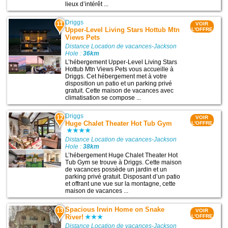
lieux d’intérêt ...
Driggs
11
VOIR
Upper-Level Living Stars Hottub Mtn
L'OFFRE
Views Pets
Distance Location de vacances-Jackson
Hole :
36km
L’hébergement Upper-Level Living Stars
Hottub Mtn Views Pets vous accueille à
Driggs. Cet hébergement met à votre
disposition un patio et un parking privé
gratuit. Cette maison de vacances avec
climatisation se compose ...
Driggs
12
VOIR
Huge Chalet Theater Hot Tub Gym
L'OFFRE
Distance Location de vacances-Jackson
Hole :
38km
L’hébergement Huge Chalet Theater Hot
Tub Gym se trouve à Driggs. Cette maison
de vacances possède un jardin et un
parking privé gratuit. Disposant d’un patio
et offrant une vue sur la montagne, cette
maison de vacances ...
Spacious Irwin Home on Snake
13
VOIR
River!
L'OFFRE
Distance Location de vacances-Jackson