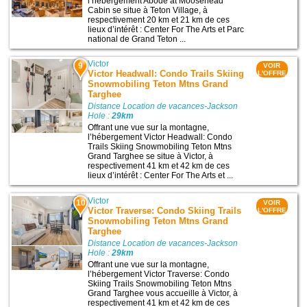
l’hébergement Abode at Moosehead
Cabin se situe à Teton Village, à
respectivement 20 km et 21 km de ces
lieux d’intérêt : Center For The Arts et Parc
national de Grand Teton ...
Victor
9
VOIR
Victor Headwall: Condo Trails Skiing
L'OFFRE
Snowmobiling Teton Mtns Grand
Targhee
Distance Location de vacances-Jackson
Hole :
29km
Offrant une vue sur la montagne,
l’hébergement Victor Headwall: Condo
Trails Skiing Snowmobiling Teton Mtns
Grand Targhee se situe à Victor, à
respectivement 41 km et 42 km de ces
lieux d’intérêt : Center For The Arts et ...
Victor
10
VOIR
Victor Traverse: Condo Skiing Trails
L'OFFRE
Snowmobiling Teton Mtns Grand
Targhee
Distance Location de vacances-Jackson
Hole :
29km
Offrant une vue sur la montagne,
l’hébergement Victor Traverse: Condo
Skiing Trails Snowmobiling Teton Mtns
Grand Targhee vous accueille à Victor, à
respectivement 41 km et 42 km de ces