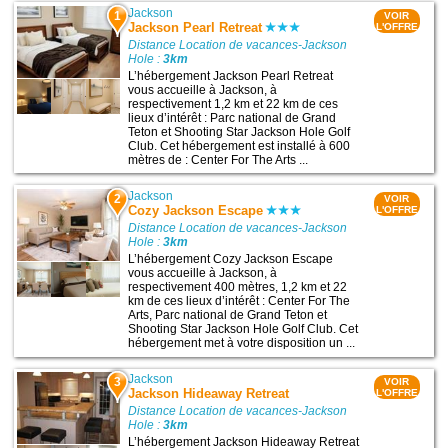
Jackson
1
VOIR
Jackson Pearl Retreat
L'OFFRE
Distance Location de vacances-Jackson
Hole :
3km
L’hébergement Jackson Pearl Retreat
vous accueille à Jackson, à
respectivement 1,2 km et 22 km de ces
lieux d’intérêt : Parc national de Grand
Teton et Shooting Star Jackson Hole Golf
Club. Cet hébergement est installé à 600
mètres de : Center For The Arts ...
Jackson
2
VOIR
Cozy Jackson Escape
L'OFFRE
Distance Location de vacances-Jackson
Hole :
3km
L’hébergement Cozy Jackson Escape
vous accueille à Jackson, à
respectivement 400 mètres, 1,2 km et 22
km de ces lieux d’intérêt : Center For The
Arts, Parc national de Grand Teton et
Shooting Star Jackson Hole Golf Club. Cet
hébergement met à votre disposition un ...
Jackson
3
VOIR
Jackson Hideaway Retreat
L'OFFRE
Distance Location de vacances-Jackson
Hole :
3km
L’hébergement Jackson Hideaway Retreat