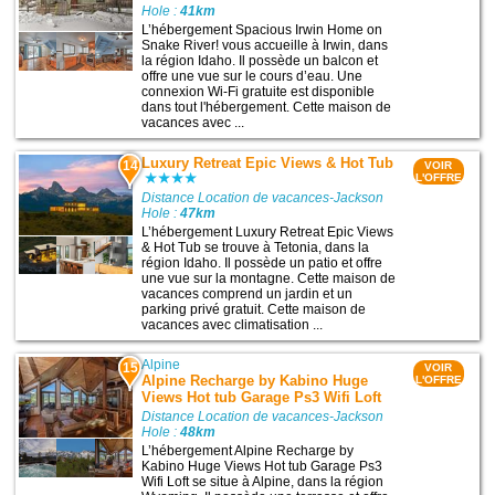
Hole :
41km
L’hébergement Spacious Irwin Home on
Snake River! vous accueille à Irwin, dans
la région Idaho. Il possède un balcon et
offre une vue sur le cours d’eau. Une
connexion Wi-Fi gratuite est disponible
dans tout l'hébergement. Cette maison de
vacances avec ...
Luxury Retreat Epic Views & Hot Tub
14
VOIR
L'OFFRE
Distance Location de vacances-Jackson
Hole :
47km
L’hébergement Luxury Retreat Epic Views
& Hot Tub se trouve à Tetonia, dans la
région Idaho. Il possède un patio et offre
une vue sur la montagne. Cette maison de
vacances comprend un jardin et un
parking privé gratuit. Cette maison de
vacances avec climatisation ...
Alpine
15
VOIR
Alpine Recharge by Kabino Huge
L'OFFRE
Views Hot tub Garage Ps3 Wifi Loft
Distance Location de vacances-Jackson
Hole :
48km
L’hébergement Alpine Recharge by
Kabino Huge Views Hot tub Garage Ps3
Wifi Loft se situe à Alpine, dans la région