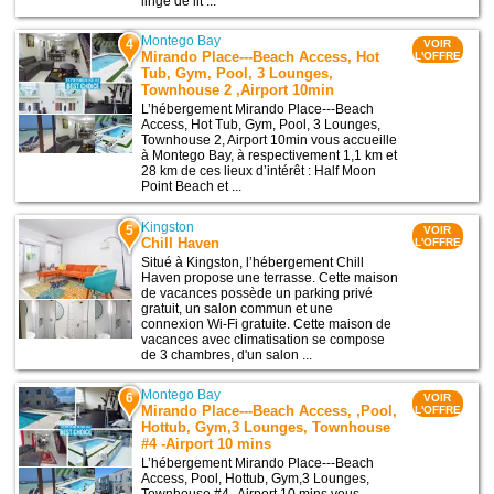
linge de lit ...
Montego Bay
4
VOIR
Mirando Place---Beach Access, Hot
L'OFFRE
Tub, Gym, Pool, 3 Lounges,
Townhouse 2 ,Airport 10min
L’hébergement Mirando Place---Beach
Access, Hot Tub, Gym, Pool, 3 Lounges,
Townhouse 2, Airport 10min vous accueille
à Montego Bay, à respectivement 1,1 km et
28 km de ces lieux d’intérêt : Half Moon
Point Beach et ...
Kingston
5
VOIR
Chill Haven
L'OFFRE
Situé à Kingston, l’hébergement Chill
Haven propose une terrasse. Cette maison
de vacances possède un parking privé
gratuit, un salon commun et une
connexion Wi-Fi gratuite. Cette maison de
vacances avec climatisation se compose
de 3 chambres, d'un salon ...
Montego Bay
6
VOIR
Mirando Place---Beach Access, ,Pool,
L'OFFRE
Hottub, Gym,3 Lounges, Townhouse
#4 -Airport 10 mins
L’hébergement Mirando Place---Beach
Access, Pool, Hottub, Gym,3 Lounges,
Townhouse #4 -Airport 10 mins vous