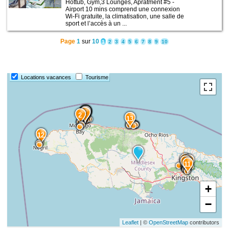
Hottub, Gym,3 Lounges, Apratment #5 -
Airport 10 mins comprend une connexion
Wi-Fi gratuite, la climatisation, une salle de
sport et l’accès à un ...
Page
1
sur
10
1
2
3
4
5
6
7
8
9
10
Locations vacances
Tourisme
15
9
7
6
4
1
8
2
13
12
3
5
10
14
11
+
−
Leaflet
| ©
OpenStreetMap
contributors