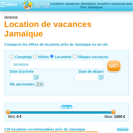
Location vacances Jamaïque, location vacances pas
MENU
cher Jamaïque
Campings
Jamaïque
Hôtels
Location de vacances
Locations vacances
Jamaïque
Villages vacances
Comparez les offres de locations près de Jamaïque en un clic.
Campings
Hôtels
Locations
Villages vacances
GO !
Date d'arrivée
Date de départ
Nb. personnes
Prix
Mini:
0 €
Maxi:
1000 €
138 locations recommandées près de Jamaïque
Suivant