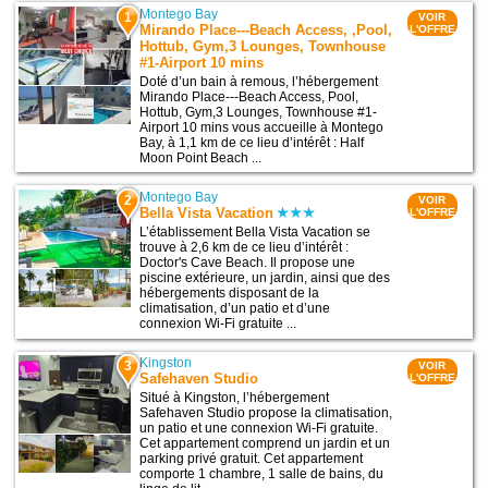
Montego Bay
1
VOIR
Mirando Place---Beach Access, ,Pool,
L'OFFRE
Hottub, Gym,3 Lounges, Townhouse
#1-Airport 10 mins
Doté d’un bain à remous, l’hébergement
Mirando Place---Beach Access, Pool,
Hottub, Gym,3 Lounges, Townhouse #1-
Airport 10 mins vous accueille à Montego
Bay, à 1,1 km de ce lieu d’intérêt : Half
Moon Point Beach ...
Montego Bay
2
VOIR
Bella Vista Vacation
L'OFFRE
L’établissement Bella Vista Vacation se
trouve à 2,6 km de ce lieu d’intérêt :
Doctor's Cave Beach. Il propose une
piscine extérieure, un jardin, ainsi que des
hébergements disposant de la
climatisation, d’un patio et d’une
connexion Wi-Fi gratuite ...
Kingston
3
VOIR
Safehaven Studio
L'OFFRE
Situé à Kingston, l’hébergement
Safehaven Studio propose la climatisation,
un patio et une connexion Wi-Fi gratuite.
Cet appartement comprend un jardin et un
parking privé gratuit. Cet appartement
comporte 1 chambre, 1 salle de bains, du