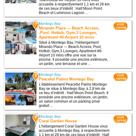
accueille à respectivement 1,1 km et 28 km
de ces lieux d’intérêt : Half Moon Point
Beach et Luminous Lagoon ...
Montego Bay
7
VOIR
Mirando Place --- Beach Access,
L'OFFRE
,Pool, Hottub, Gym,3 Lounges,
Apartment #6-Airport 10 mins
Situé à Montego Bay, l’hébergement
Mirando Place --- Beach Access, Pool,
Hottub, Gym,3 Lounges, Apartment #6-
Airport 10 mins offre une vue sur la
piscine. Il possède une piscine extérieure,
un jardin, une terrasse et une ...
Montego Bay
8
VOIR
Peaceful Palms Montego Bay
L'OFFRE
L’établissement Peaceful Palms Montego
Bay se situe à Montego Bay, à 2,8 km de
ce lieu d’intérêt : Half Moon Point Beach. Il
possède une piscine extérieure, un jardin,
un salon commun et un parking privé
gratuit ...
Montego Bay
9
VOIR
Coral Garden House
L'OFFRE
L’hébergement Coral Garden House vous
accueille à Montego Bay, à respectivement
1,1 km et 28 km de ces lieux d’intérêt : Half