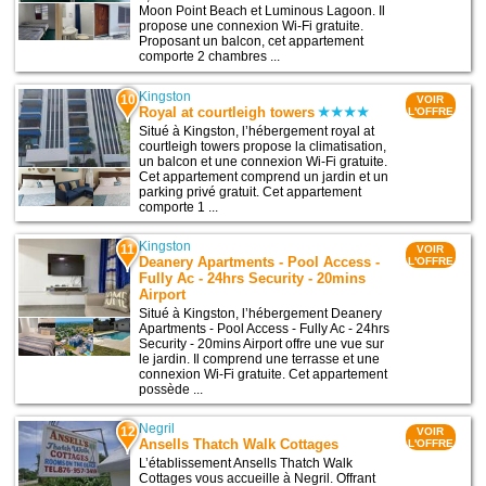
Moon Point Beach et Luminous Lagoon. Il
propose une connexion Wi-Fi gratuite.
Proposant un balcon, cet appartement
comporte 2 chambres ...
Kingston
10
VOIR
Royal at courtleigh towers
L'OFFRE
Situé à Kingston, l’hébergement royal at
courtleigh towers propose la climatisation,
un balcon et une connexion Wi-Fi gratuite.
Cet appartement comprend un jardin et un
parking privé gratuit. Cet appartement
comporte 1 ...
Kingston
11
VOIR
Deanery Apartments - Pool Access -
L'OFFRE
Fully Ac - 24hrs Security - 20mins
Airport
Situé à Kingston, l’hébergement Deanery
Apartments - Pool Access - Fully Ac - 24hrs
Security - 20mins Airport offre une vue sur
le jardin. Il comprend une terrasse et une
connexion Wi-Fi gratuite. Cet appartement
possède ...
Negril
12
VOIR
Ansells Thatch Walk Cottages
L'OFFRE
L’établissement Ansells Thatch Walk
Cottages vous accueille à Negril. Offrant