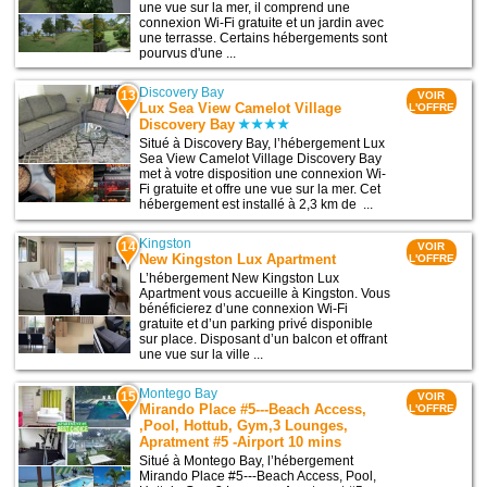
une vue sur la mer, il comprend une
connexion Wi-Fi gratuite et un jardin avec
une terrasse. Certains hébergements sont
pourvus d'une ...
Discovery Bay
13
VOIR
Lux Sea View Camelot Village
L'OFFRE
Discovery Bay
Situé à Discovery Bay, l’hébergement Lux
Sea View Camelot Village Discovery Bay
met à votre disposition une connexion Wi-
Fi gratuite et offre une vue sur la mer. Cet
hébergement est installé à 2,3 km de ...
Kingston
14
VOIR
New Kingston Lux Apartment
L'OFFRE
L’hébergement New Kingston Lux
Apartment vous accueille à Kingston. Vous
bénéficierez d’une connexion Wi-Fi
gratuite et d’un parking privé disponible
sur place. Disposant d’un balcon et offrant
une vue sur la ville ...
Montego Bay
15
VOIR
Mirando Place #5---Beach Access,
L'OFFRE
,Pool, Hottub, Gym,3 Lounges,
Apratment #5 -Airport 10 mins
Situé à Montego Bay, l’hébergement
Mirando Place #5---Beach Access, Pool,