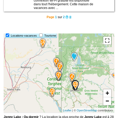
connexion Wi-Fi gratuite est disponible
dans tout l'hébergement. Cette maison de
vacances avec ...
Page
1
sur
2
1
2
Locations-vacances
Tourisme
14
3
1
2
6
5
4
10
11
9
7
8
13
12
15
+
−
Leaflet
| ©
OpenStreetMap
contributors
Jenny Lake : Ou dormir
? La location la plus proche de
Jenny Lake
est à 28