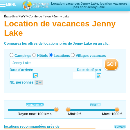
Location vacances Jenny Lake, location vacances
MENU
pas cher Jenny Lake
Campings
WY
Comté de Teton
États-Unis
Jenny Lake
Hôtels
Location de vacances Jenny
Locations vacances
Lake
Villages vacances
Comparez les offres de locations près de Jenny Lake en un clic.
Campings
Hôtels
Locations
Villages vacances
GO !
Date d'arrivée
Date de départ
Nb. personnes
Distance
Prix
Rayon max:
100 kms
Mini:
0 €
Maxi:
1000 €
locations recommandées près de
Suivant