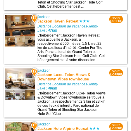
Teton et Shooting Star Jackson Hole Golf
Club. Cet hébergement est ...
Jackson
11
VOIR
Jackson Haven Retreat
L'OFFRE
Distance Location de vacances-Jenny
Lake :
47km
L’hébergement Jackson Haven Retreat
vous accueille à Jackson, à
respectivement 500 mètres, 1,5 km et 22
km de ces lieux d’intérêt : Center For The
Arts, Parc national de Grand Teton et
Shooting Star Jackson Hole Golf Club. Cet
hébergement met à votre disposition ...
Jackson
12
VOIR
Jackson Luxe- Teton Views &
L'OFFRE
Downtown Vibes townhouse
Distance Location de vacances-Jenny
Lake :
48km
L’hébergement Jackson Luxe- Teton Views
& Downtown Vibes townhouse se trouve à
Jackson, à respectivement 2,3 km et 23 km
de ces lieux d’intérêt : Parc national de
Grand Teton et Shooting Star Jackson
Hole Golf Club ...
Jackson
13
VOIR
Jackson Hole Alpine Retreat
L'OFFRE