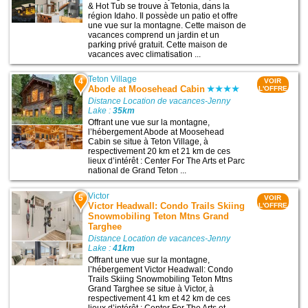
& Hot Tub se trouve à Tetonia, dans la
région Idaho. Il possède un patio et offre
une vue sur la montagne. Cette maison de
vacances comprend un jardin et un
parking privé gratuit. Cette maison de
vacances avec climatisation ...
Teton Village
4
VOIR
Abode at Moosehead Cabin
L'OFFRE
Distance Location de vacances-Jenny
Lake :
35km
Offrant une vue sur la montagne,
l’hébergement Abode at Moosehead
Cabin se situe à Teton Village, à
respectivement 20 km et 21 km de ces
lieux d’intérêt : Center For The Arts et Parc
national de Grand Teton ...
Victor
5
VOIR
Victor Headwall: Condo Trails Skiing
L'OFFRE
Snowmobiling Teton Mtns Grand
Targhee
Distance Location de vacances-Jenny
Lake :
41km
Offrant une vue sur la montagne,
l’hébergement Victor Headwall: Condo
Trails Skiing Snowmobiling Teton Mtns
Grand Targhee se situe à Victor, à
respectivement 41 km et 42 km de ces
lieux d’intérêt : Center For The Arts et ...