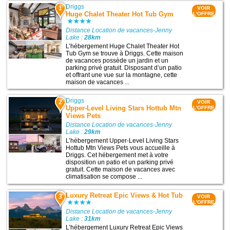
Driggs
1
VOIR
Huge Chalet Theater Hot Tub Gym
L'OFFRE
Distance Location de vacances-Jenny
Lake :
28km
L’hébergement Huge Chalet Theater Hot
Tub Gym se trouve à Driggs. Cette maison
de vacances possède un jardin et un
parking privé gratuit. Disposant d’un patio
et offrant une vue sur la montagne, cette
maison de vacances ...
Driggs
2
VOIR
Upper-Level Living Stars Hottub Mtn
L'OFFRE
Views Pets
Distance Location de vacances-Jenny
Lake :
29km
L’hébergement Upper-Level Living Stars
Hottub Mtn Views Pets vous accueille à
Driggs. Cet hébergement met à votre
disposition un patio et un parking privé
gratuit. Cette maison de vacances avec
climatisation se compose ...
Luxury Retreat Epic Views & Hot Tub
3
VOIR
L'OFFRE
Distance Location de vacances-Jenny
Lake :
31km
L’hébergement Luxury Retreat Epic Views