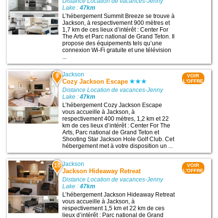
Distance Location de vacances-Jenny
Lake :
47km
L’hébergement Summit Breeze se trouve à
Jackson, à respectivement 900 mètres et
1,7 km de ces lieux d’intérêt : Center For
The Arts et Parc national de Grand Teton. Il
propose des équipements tels qu’une
connexion Wi-Fi gratuite et une télévision
...
Jackson
9
VOIR
Cozy Jackson Escape
L'OFFRE
Distance Location de vacances-Jenny
Lake :
47km
L’hébergement Cozy Jackson Escape
vous accueille à Jackson, à
respectivement 400 mètres, 1,2 km et 22
km de ces lieux d’intérêt : Center For The
Arts, Parc national de Grand Teton et
Shooting Star Jackson Hole Golf Club. Cet
hébergement met à votre disposition un ...
Jackson
10
VOIR
Jackson Hideaway Retreat
L'OFFRE
Distance Location de vacances-Jenny
Lake :
47km
L’hébergement Jackson Hideaway Retreat
vous accueille à Jackson, à
respectivement 1,5 km et 22 km de ces
lieux d’intérêt : Parc national de Grand