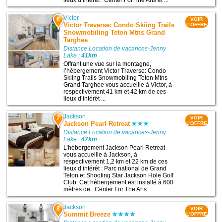
Victor
6
VOIR
Victor Traverse: Condo Skiing Trails
L'OFFRE
Snowmobiling Teton Mtns Grand
Targhee
Distance Location de vacances-Jenny
Lake :
41km
Offrant une vue sur la montagne,
l’hébergement Victor Traverse: Condo
Skiing Trails Snowmobiling Teton Mtns
Grand Targhee vous accueille à Victor, à
respectivement 41 km et 42 km de ces
lieux d’intérêt ...
Jackson
7
VOIR
Jackson Pearl Retreat
L'OFFRE
Distance Location de vacances-Jenny
Lake :
47km
L’hébergement Jackson Pearl Retreat
vous accueille à Jackson, à
respectivement 1,2 km et 22 km de ces
lieux d’intérêt : Parc national de Grand
Teton et Shooting Star Jackson Hole Golf
Club. Cet hébergement est installé à 600
mètres de : Center For The Arts ...
Jackson
8
VOIR
Summit Breeze
L'OFFRE