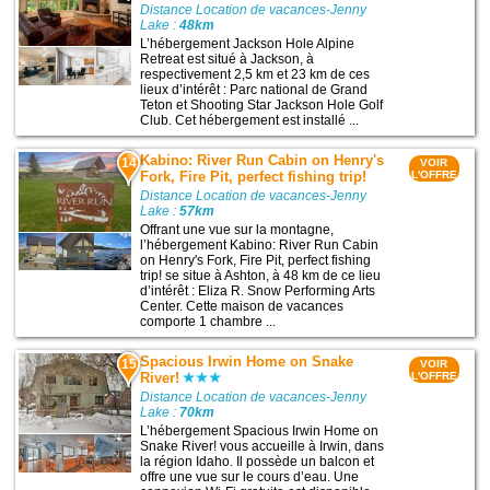
Distance Location de vacances-Jenny
Lake :
48km
L’hébergement Jackson Hole Alpine
Retreat est situé à Jackson, à
respectivement 2,5 km et 23 km de ces
lieux d’intérêt : Parc national de Grand
Teton et Shooting Star Jackson Hole Golf
Club. Cet hébergement est installé ...
Kabino: River Run Cabin on Henry's
14
VOIR
Fork, Fire Pit, perfect fishing trip!
L'OFFRE
Distance Location de vacances-Jenny
Lake :
57km
Offrant une vue sur la montagne,
l’hébergement Kabino: River Run Cabin
on Henry's Fork, Fire Pit, perfect fishing
trip! se situe à Ashton, à 48 km de ce lieu
d’intérêt : Eliza R. Snow Performing Arts
Center. Cette maison de vacances
comporte 1 chambre ...
Spacious Irwin Home on Snake
15
VOIR
River!
L'OFFRE
Distance Location de vacances-Jenny
Lake :
70km
L’hébergement Spacious Irwin Home on
Snake River! vous accueille à Irwin, dans
la région Idaho. Il possède un balcon et
offre une vue sur le cours d’eau. Une