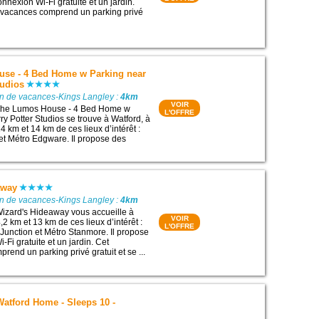
nexion Wi-Fi gratuite et un jardin.
 vacances comprend un parking privé
se - 4 Bed Home w Parking near
tudios
on de vacances-Kings Langley :
4km
VOIR
The Lumos House - 4 Bed Home w
L'OFFRE
ry Potter Studios se trouve à Watford, à
 km et 14 km de ces lieux d’intérêt :
t Métro Edgware. Il propose des
away
on de vacances-Kings Langley :
4km
izard's Hideaway vous accueille à
VOIR
2 km et 13 km de ces lieux d’intérêt :
L'OFFRE
Junction et Métro Stanmore. Il propose
Fi gratuite et un jardin. Cet
end un parking privé gratuit et se ...
atford Home - Sleeps 10 -