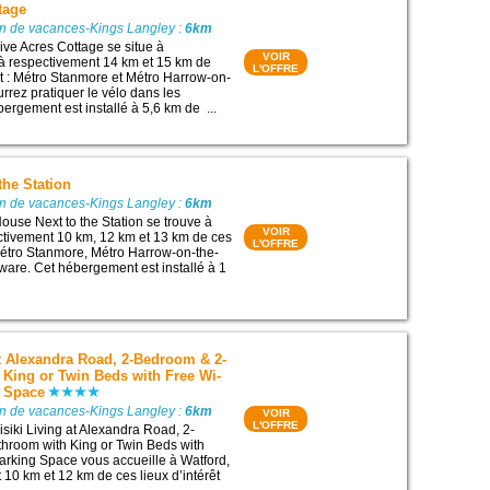
tage
on de vacances-Kings Langley :
6km
ve Acres Cottage se situe à
VOIR
à respectivement 14 km et 15 km de
L'OFFRE
rêt : Métro Stanmore et Métro Harrow-on-
urrez pratiquer le vélo dans les
ergement est installé à 5,6 km de ...
the Station
on de vacances-Kings Langley :
6km
use Next to the Station se trouve à
VOIR
ctivement 10 km, 12 km et 13 km de ces
L'OFFRE
: Métro Stanmore, Métro Harrow-on-the-
gware. Cet hébergement est installé à 1
at Alexandra Road, 2-Bedroom & 2-
King or Twin Beds with Free Wi-
g Space
on de vacances-Kings Langley :
6km
VOIR
L'OFFRE
siki Living at Alexandra Road, 2-
hroom with King or Twin Beds with
arking Space vous accueille à Watford,
 10 km et 12 km de ces lieux d’intérêt