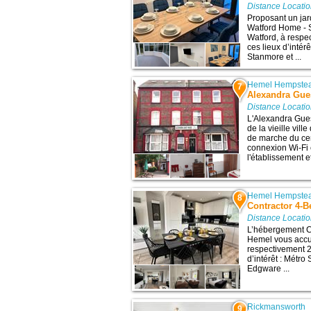
Distance Locati
Proposant un jar
Watford Home - S
Watford, à respe
ces lieux d’intér
Stanmore et ...
Hemel Hempste
7
Alexandra Gue
Distance Locati
L'Alexandra Gues
de la vieille vi
de marche du ce
connexion Wi-Fi 
l'établissement et
Hemel Hempste
8
Contractor 4-B
Distance Locati
L’hébergement Co
Hemel vous accu
respectivement 2
d’intérêt : Métro
Edgware ...
Rickmansworth
9