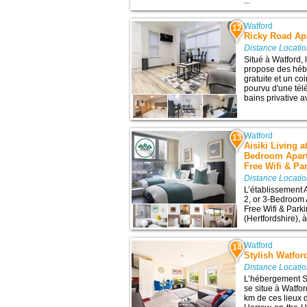
...
Watford
12
Ricky Road Ap
Distance Locati
Situé à Watford,
propose des héb
gratuite et un c
pourvu d'une télé
bains privative a
Watford
13
Aisiki Living a
Bedroom Apart
Free Wifi & Pa
Distance Locati
L’établissement A
2, or 3-Bedroom 
Free Wifi & Park
(Hertfordshire), à
Watford
14
Stylish Watfor
Distance Locati
L’hébergement St
se situe à Watfo
km de ces lieux d