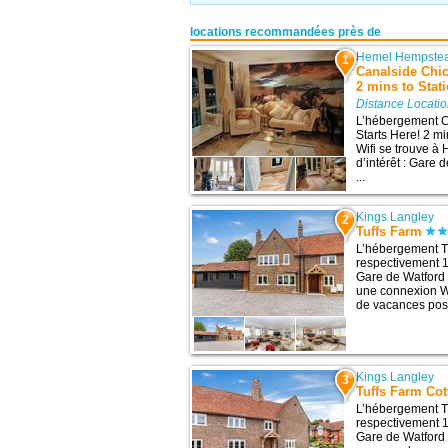
locations recommandées près de
Hemel Hempste
1
Canalside Chi
2 mins to Stat
Distance Locati
L’hébergement C
Starts Here! 2 mi
Wifi se trouve à
d’intérêt : Gare 
...
Kings Langley
2
Tuffs Farm
L’hébergement Tu
respectivement 11
Gare de Watford 
une connexion Wi
de vacances possè
Kings Langley
3
Tuffs Farm Cot
L’hébergement Tu
respectivement 11
Gare de Watford 