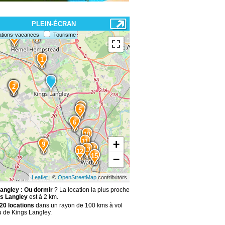
PLEIN-ÉCRAN
7
ations-vacances
Tourisme
8
1
3
2
4
5
6
10
11
+
9
14
13
12
15
−
Leaflet
| ©
OpenStreetMap
contributors
angley : Ou dormir
? La location la plus proche
s Langley
est à 2 km.
20 locations
dans un rayon de 100 kms à vol
u de Kings Langley.