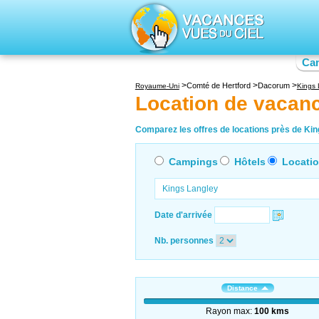
Ca
Comté de Hertford
Dacorum
Royaume-Uni
Kings 
Location de vacan
Comparez les offres de locations près de King
Campings
Hôtels
Locati
Date d'arrivée
Nb. personnes
Distance
Rayon max:
100 kms