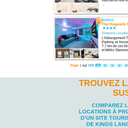
Harrow-on-the-H
...
Watford
15
The Hogwarts 
Distance Locati
L’hébergement T
Parking se trouv
7,7 km de ces lie
et Métro Stanmore
Page
1
sur
100
1
2
3
4
5
TROUVEZ L
SU
COMPAREZ 
LOCATIONS À PR
D’UN SITE TOURI
DE KINGS LAN