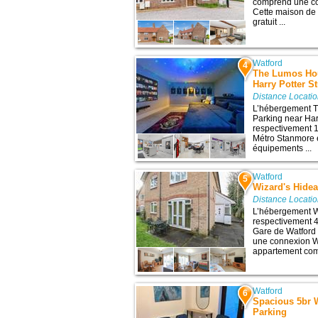
comprend une con
Cette maison de
gratuit ...
Watford
4
The Lumos Hou
Harry Potter S
Distance Locati
L’hébergement 
Parking near Har
respectivement 14
Métro Stanmore e
équipements ...
Watford
5
Wizard's Hide
Distance Locati
L’hébergement W
respectivement 4,
Gare de Watford 
une connexion Wi-
appartement compr
Watford
6
Spacious 5br W
Parking