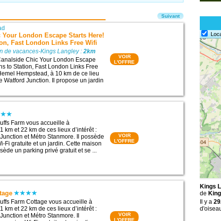
Suivant
ad
Loc
c Your London Escape Starts Here!
ion, Fast London Links Free Wifi
on de vacances-Kings Langley :
2km
VOIR
analside Chic Your London Escape
L'OFFRE
ns to Station, Fast London Links Free
 Hemel Hempstead, à 10 km de ce lieu
de Watford Junction. Il propose un jardin
ffs Farm vous accueille à
 km et 22 km de ces lieux d’intérêt :
VOIR
Junction et Métro Stanmore. Il possède
L'OFFRE
-Fi gratuite et un jardin. Cette maison
de un parking privé gratuit et se ...
Kings L
tage
de
King
ffs Farm Cottage vous accueille à
Il y a
29
 km et 22 km de ces lieux d’intérêt :
d'oisea
VOIR
Junction et Métro Stanmore. Il
L'OFFRE