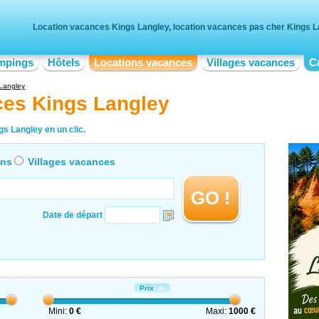
Location vacances Kings Langley, location vacances pas cher Kings L
mpings
Hôtels
Locations vacances
Villages vacances
C
Langley
ces Kings Langley
s Langley en un clic.
ons
Villages vacances
GO !
Date de départ
Prix
Mini:
0 €
Maxi:
1000 €