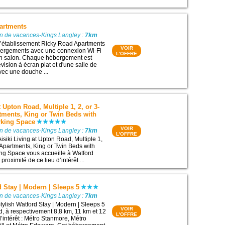
artments
on de vacances-Kings Langley :
7km
 l’établissement Ricky Road Apartments
VOIR
ergements avec une connexion Wi-Fi
L'OFFRE
oin salon. Chaque hébergement est
vision à écran plat et d'une salle de
vec une douche ...
t Upton Road, Multiple 1, 2, or 3-
ments, King or Twin Beds with
rking Space
VOIR
on de vacances-Kings Langley :
7km
L'OFFRE
isiki Living at Upton Road, Multiple 1,
Apartments, King or Twin Beds with
ing Space vous accueille à Watford
 proximité de ce lieu d’intérêt ...
d Stay | Modern | Sleeps 5
on de vacances-Kings Langley :
7km
ylish Watford Stay | Modern | Sleeps 5
VOIR
rd, à respectivement 8,8 km, 11 km et 12
L'OFFRE
’intérêt : Métro Stanmore, Métro