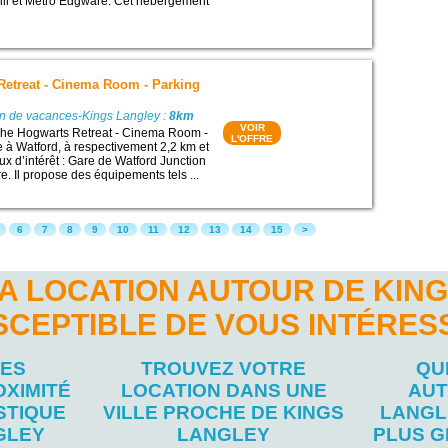
ill et Métro Edgware. Cet hébergement
Retreat - Cinema Room - Parking
on de vacances-Kings Langley :
8km
VOIR
he Hogwarts Retreat - Cinema Room -
L'OFFRE
e à Watford, à respectivement 2,2 km et
ux d’intérêt : Gare de Watford Junction
. Il propose des équipements tels ...
6
7
8
9
10
11
12
13
14
15
>
A LOCATION AUTOUR DE KIN
SCEPTIBLE DE VOUS INTÉRES
LES
TROUVEZ VOTRE
QU
OXIMITÉ
LOCATION DANS UNE
AUT
STIQUE
VILLE PROCHE DE KINGS
LANGL
GLEY
LANGLEY
PLUS G