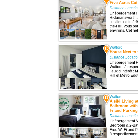
Five Acres Cot
Distance Locati
L’hébergement Fi
Rickmansworth, 
ces lieux d’inté
the-Hill. Vous po
environs. Cet héb
Watford
10
House Next to 
Distance Locati
L’hébergement Ho
Watford, à respe
lieux d’intérêt 
Hill et Métro Ed
...
Watford
11
Aisiki Living 
Bathroom with 
Fi and Parkin
Distance Locati
L’hébergement Ai
Bedroom & 2-Bat
Free Wi-Fi and P
à respectivement