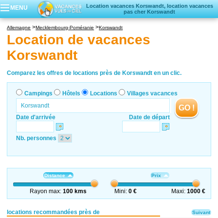
Location vacances Korswandt, location vacances
MENU
pas cher Korswandt
Campings
Allemagne
Mecklembourg-Poméranie
Korswandt
Hôtels
Location de vacances
Locations vacances
Korswandt
Villages vacances
Comparez les offres de locations près de Korswandt en un clic.
Campings
Hôtels
Locations
Villages vacances
GO !
Date d'arrivée
Date de départ
Nb. personnes
Distance
Prix
Rayon max:
100 kms
Mini:
0 €
Maxi:
1000 €
locations recommandées près de
Suivant