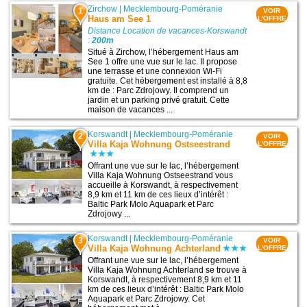
Zirchow
|
Mecklembourg-Poméranie
1
VOIR
Haus am See 1
L'OFFRE
Distance Location de vacances-Korswandt
:
200m
Situé à Zirchow, l’hébergement Haus am
See 1 offre une vue sur le lac. Il propose
une terrasse et une connexion Wi-Fi
gratuite. Cet hébergement est installé à 8,8
km de : Parc Zdrojowy. Il comprend un
jardin et un parking privé gratuit. Cette
maison de vacances ...
Korswandt
|
Mecklembourg-Poméranie
2
VOIR
Villa Kaja Wohnung Ostseestrand
L'OFFRE
Offrant une vue sur le lac, l’hébergement
Villa Kaja Wohnung Ostseestrand vous
accueille à Korswandt, à respectivement
8,9 km et 11 km de ces lieux d’intérêt :
Baltic Park Molo Aquapark et Parc
Zdrojowy ...
Korswandt
|
Mecklembourg-Poméranie
3
VOIR
Villa Kaja Wohnung Achterland
L'OFFRE
Offrant une vue sur le lac, l’hébergement
Villa Kaja Wohnung Achterland se trouve à
Korswandt, à respectivement 8,9 km et 11
km de ces lieux d’intérêt : Baltic Park Molo
Aquapark et Parc Zdrojowy. Cet