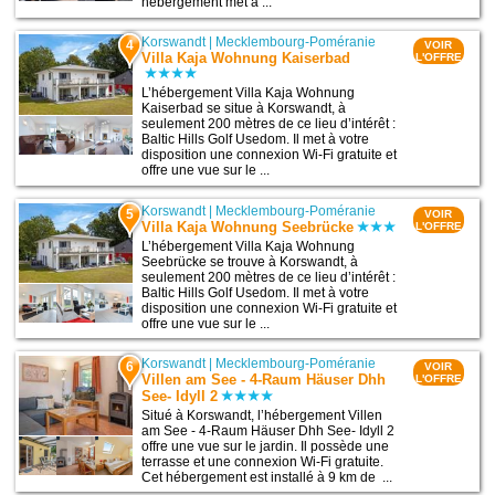
hébergement met à ...
Korswandt
|
Mecklembourg-Poméranie
4
VOIR
Villa Kaja Wohnung Kaiserbad
L'OFFRE
L’hébergement Villa Kaja Wohnung
Kaiserbad se situe à Korswandt, à
seulement 200 mètres de ce lieu d’intérêt :
Baltic Hills Golf Usedom. Il met à votre
disposition une connexion Wi-Fi gratuite et
offre une vue sur le ...
Korswandt
|
Mecklembourg-Poméranie
5
VOIR
Villa Kaja Wohnung Seebrücke
L'OFFRE
L’hébergement Villa Kaja Wohnung
Seebrücke se trouve à Korswandt, à
seulement 200 mètres de ce lieu d’intérêt :
Baltic Hills Golf Usedom. Il met à votre
disposition une connexion Wi-Fi gratuite et
offre une vue sur le ...
Korswandt
|
Mecklembourg-Poméranie
6
VOIR
Villen am See - 4-Raum Häuser Dhh
L'OFFRE
See- Idyll 2
Situé à Korswandt, l’hébergement Villen
am See - 4-Raum Häuser Dhh See- Idyll 2
offre une vue sur le jardin. Il possède une
terrasse et une connexion Wi-Fi gratuite.
Cet hébergement est installé à 9 km de ...