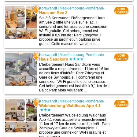
Korswandt
|
Mecklembourg-Poméranie
13
VOIR
Haus am See 2
L'OFFRE
Situé à Korswandt, l’hébergement Haus
am See 2 offre une vue sur le lac. Il
comprend une terrasse et une connexion
Wi-Fi gratuite. Cet hébergement est
installé à 8,9 km de : Parc Zdrojowy. Il
propose un jardin et un parking privé
gratuit. Cette maison de vacances ...
Korswandt
|
Mecklembourg-Poméranie
14
VOIR
Haus Sandkorn
L'OFFRE
L’hébergement Haus Sandkorn vous
accueille à respectivement 11 km et 16 km
de ces lieux d’intérêt : Parc Zdrojowy et
Gare de Świnoujście. Il comprend une
connexion Wi-Fi gratuite et une terrasse.
Cet hébergement est installé à 9,1 km de :
Baltic Park Molo Aquapark ...
Korswandt
|
Mecklembourg-Poméranie
15
VOIR
Waldsiedlung Waldhaus App 4.1
L'OFFRE
L’hébergement Waldsiedlung Waldhaus
App 4.1 vous accueille à respectivement
11 km et 17 km de ces lieux d’intérêt : Parc
Zdrojowy et Gare de Świnoujście. Il
propose une connexion Wi-Fi gratuite et
une terrasse ...