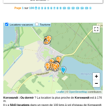
Page
1
sur
100
1
2
3
4
5
6
7
8
9
10
11
12
13
14
15
>
Locations-vacances
Tourisme
15
10
13
8
7
12
5
4
3
2
11
14
9
1
6
+
−
Leaflet
| ©
OpenStreetMap
contributors
Korswandt : Ou dormir
? La location la plus proche de
Korswandt
est à 176
m.
Il y a
5043 locations
dans un rayon de 100 kms à vol d'oiseau de Korswandt.