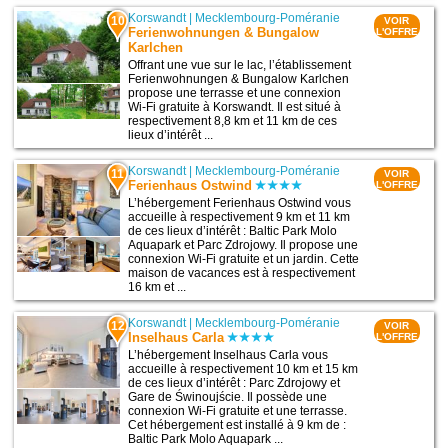
Korswandt
|
Mecklembourg-Poméranie
10
VOIR
Ferienwohnungen & Bungalow
L'OFFRE
Karlchen
Offrant une vue sur le lac, l’établissement
Ferienwohnungen & Bungalow Karlchen
propose une terrasse et une connexion
Wi-Fi gratuite à Korswandt. Il est situé à
respectivement 8,8 km et 11 km de ces
lieux d’intérêt ...
Korswandt
|
Mecklembourg-Poméranie
11
VOIR
Ferienhaus Ostwind
L'OFFRE
L’hébergement Ferienhaus Ostwind vous
accueille à respectivement 9 km et 11 km
de ces lieux d’intérêt : Baltic Park Molo
Aquapark et Parc Zdrojowy. Il propose une
connexion Wi-Fi gratuite et un jardin. Cette
maison de vacances est à respectivement
16 km et ...
Korswandt
|
Mecklembourg-Poméranie
12
VOIR
Inselhaus Carla
L'OFFRE
L’hébergement Inselhaus Carla vous
accueille à respectivement 10 km et 15 km
de ces lieux d’intérêt : Parc Zdrojowy et
Gare de Świnoujście. Il possède une
connexion Wi-Fi gratuite et une terrasse.
Cet hébergement est installé à 9 km de :
Baltic Park Molo Aquapark ...