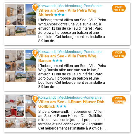
Korswandt
|
Mecklembourg-Poméranie
7
VOIR
Villen am See - Villa Petra Whg
L'OFFRE
Ahlbeck
L’hébergement Villen am See - Villa Petra
Whg Ahlbeck offre une vue sur le lac, à
environ 11 km de ce lieu d’intérêt : Parc
Zdrojowy. Il propose un balcon et une
bouilloire. Cet hébergement est installé à
8,9 km de ...
Korswandt
|
Mecklembourg-Poméranie
8
VOIR
Villen am See - Villa Petra Whg
L'OFFRE
Bansin
L’hébergement Villen am See - Villa Petra
Whg Bansin offre une vue sur le lac, à
environ 11 km de ce lieu d’intérêt : Parc
Zdrojowy. Il propose un balcon et une
bouilloire. Cet hébergement est installé à
8,9 km de ...
Korswandt
|
Mecklembourg-Poméranie
9
VOIR
Villen am See - 4-Raum Häuser Dhh
L'OFFRE
Golfblick
Situé à Korswandt, l’hébergement Villen
am See - 4-Raum Häuser Dhh Golfblick
offre une vue sur le jardin. Il propose une
terrasse et une connexion Wi-Fi gratuite.
Cet hébergement est installé à 9 km de ...