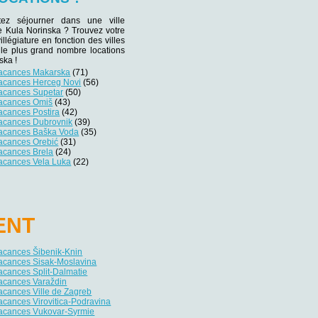
tez séjourner dans une ville
de Kula Norinska ? Trouvez votre
villégiature en fonction des villes
 le plus grand nombre locations
ska !
vacances Makarska
(71)
vacances Herceg Novi
(56)
vacances Supetar
(50)
vacances Omiš
(43)
acances Postira
(42)
vacances Dubrovnik
(39)
vacances Baška Voda
(35)
vacances Orebić
(31)
acances Brela
(24)
vacances Vela Luka
(22)
ENT
acances Šibenik-Knin
vacances Sisak-Moslavina
acances Split-Dalmatie
vacances Varaždin
acances Ville de Zagreb
acances Virovitica-Podravina
vacances Vukovar-Syrmie