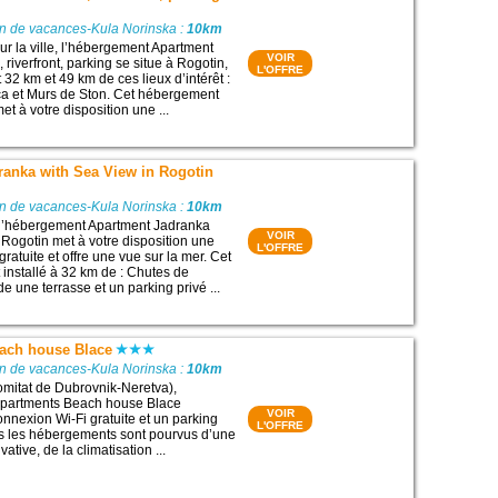
on de vacances-Kula Norinska :
10km
ur la ville, l’hébergement Apartment
VOIR
riverfront, parking se situe à Rogotin,
L'OFFRE
32 km et 49 km de ces lieux d’intérêt :
ca et Murs de Ston. Cet hébergement
t à votre disposition une ...
ranka with Sea View in Rogotin
on de vacances-Kula Norinska :
10km
, l’hébergement Apartment Jadranka
VOIR
 Rogotin met à votre disposition une
L'OFFRE
ratuite et offre une vue sur la mer. Cet
installé à 32 km de : Chutes de
de une terrasse et un parking privé ...
ach house Blace
on de vacances-Kula Norinska :
10km
omitat de Dubrovnik-Neretva),
 Apartments Beach house Blace
VOIR
nexion Wi-Fi gratuite et un parking
L'OFFRE
ous les hébergements sont pourvus d’une
vative, de la climatisation ...