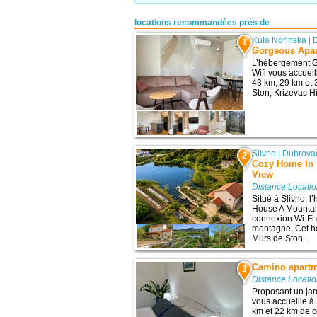
locations recommandées près de
Kula Norinska
|
1
Gorgeous Apart
L’hébergement G
Wifi vous accuei
43 km, 29 km et 3
Ston, Krizevac Hi
Slivno
|
Dubrova
2
Cozy Home In 
View
Distance Locati
Situé à Slivno, 
House A Mountain
connexion Wi-Fi g
montagne. Cet hé
Murs de Ston ...
Camino apart
3
Distance Locati
Proposant un ja
vous accueille à
km et 22 km de ce