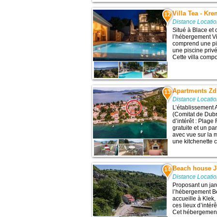
Villa Tea - Kr
12
Distance Locati
Situé à Blace et 
l’hébergement Vi
comprend une pis
une piscine privé
Cette villa compo
Apartments Zd
13
Distance Locati
L’établissement 
(Comitat de Dubr
d’intérêt : Plage
gratuite et un pa
avec vue sur la 
une kitchenette 
Beach house J
14
Distance Locati
Proposant un jard
l’hébergement B
accueille à Klek
ces lieux d’intér
Cet hébergement a