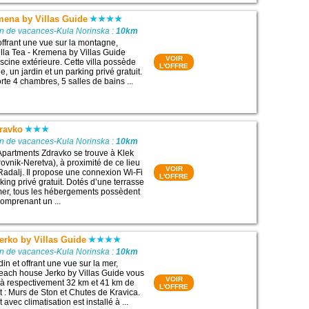
emena by Villas Guide
on de vacances-Kula Norinska :
10km
offrant une vue sur la montagne,
lla Tea - Kremena by Villas Guide
VOIR
cine extérieure. Cette villa possède
L'OFFRE
e, un jardin et un parking privé gratuit.
rte 4 chambres, 5 salles de bains ...
ravko
on de vacances-Kula Norinska :
10km
Apartments Zdravko se trouve à Klek
ovnik-Neretva), à proximité de ce lieu
VOIR
 Radalj. Il propose une connexion Wi-Fi
L'OFFRE
rking privé gratuit. Dotés d’une terrasse
mer, tous les hébergements possèdent
comprenant un ...
erko by Villas Guide
on de vacances-Kula Norinska :
10km
in et offrant une vue sur la mer,
each house Jerko by Villas Guide vous
VOIR
, à respectivement 32 km et 41 km de
L'OFFRE
êt : Murs de Ston et Chutes de Kravica.
vec climatisation est installé à ...