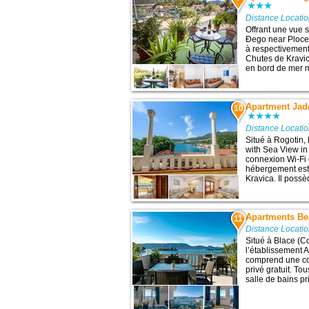
Distance Locati
Offrant une vue s
Đego near Ploce, 
à respectivement 
Chutes de Kravi
en bord de mer me
Apartment Jad
10
Distance Locati
Situé à Rogotin
with Sea View in
connexion Wi-Fi g
hébergement est 
Kravica. Il possè
Apartments Be
11
Distance Locati
Situé à Blace (C
l’établissement
comprend une con
privé gratuit. T
salle de bains pri