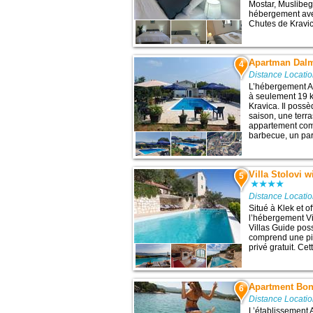
Mostar, Muslibeg
hébergement avec
Chutes de Kravica
Apartman Dalm
4
Distance Locati
L’hébergement Ap
à seulement 19 k
Kravica. Il poss
saison, une terr
appartement comp
barbecue, un park
Villa Stolovi 
5
Distance Locati
Situé à Klek et o
l’hébergement Vi
Villas Guide poss
comprend une pis
privé gratuit. Ce
Apartment Bon
6
Distance Locati
L’établissement 