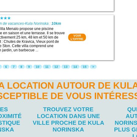
on de vacances-Kula Norinska :
10km
illa Menalo propose une piscine
e en saison et une terrasse. Il se trouve
VOIR
ctivement 25 km, 48 km et 50 km de
L'OFFRE
êt : Chutes de Kravica, Vieux pont de
e Ston. Cette villa comprend une
n jardin, un barbecue ...
6
7
8
9
10
11
12
13
14
15
>
A LOCATION AUTOUR DE KUL
SCEPTIBLE DE VOUS INTÉRES
LES
TROUVEZ VOTRE
QU
OXIMITÉ
LOCATION DANS UNE
AU
STIQUE
VILLE PROCHE DE KULA
NORIN
NSKA
NORINSKA
PLUS G
L