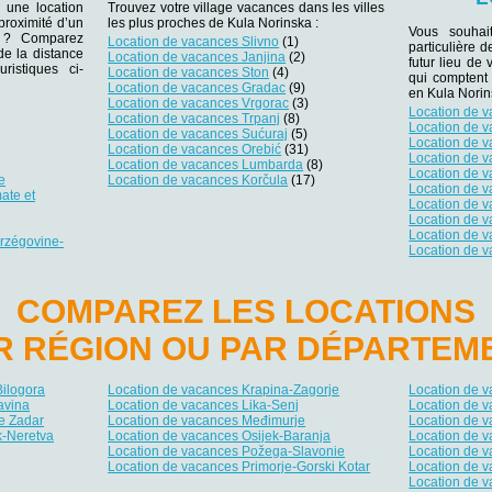
 une location
Trouvez votre village vacances dans les villes
proximité d’un
les plus proches de Kula Norinska :
Vous souhai
er ? Comparez
Location de vacances Slivno
(1)
particulière 
 de la distance
Location de vacances Janjina
(2)
futur lieu de 
ristiques ci-
Location de vacances Ston
(4)
qui comptent
Location de vacances Gradac
(9)
en Kula Norin
Location de vacances Vrgorac
(3)
Location de 
Location de vacances Trpanj
(8)
Location de 
Location de vacances Sućuraj
(5)
Location de 
Location de vacances Orebić
(31)
Location de 
Location de vacances Lumbarda
(8)
Location de v
e
Location de vacances Korčula
(17)
Location de 
ate et
Location de 
Location de 
Location de v
erzégovine-
Location de 
COMPAREZ LES LOCATIONS
R RÉGION OU PAR DÉPARTEM
Bilogora
Location de vacances Krapina-Zagorje
Location de v
avina
Location de vacances Lika-Senj
Location de 
e Zadar
Location de vacances Međimurje
Location de v
k-Neretva
Location de vacances Osijek-Baranja
Location de 
Location de vacances Požega-Slavonie
Location de v
Location de vacances Primorje-Gorski Kotar
Location de v
Location de 