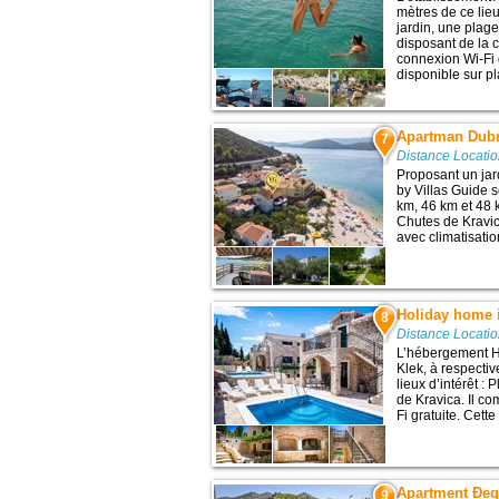
mètres de ce lieu
jardin, une plag
disposant de la c
connexion Wi-Fi g
disponible sur pla
Apartman Dubr
7
Distance Locati
Proposant un ja
by Villas Guide 
km, 46 km et 48 k
Chutes de Kravic
avec climatisation
Holiday home 
8
Distance Locati
L’hébergement H
Klek, à respecti
lieux d’intérêt 
de Kravica. Il c
Fi gratuite. Cet
Apartment Đego
9