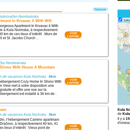
Suivant
Dubrovačko-Neretvanska
Loc
ment In Krvavac Ii With Wifi
orgeous Apartment In Krvavac Ii With
lle à Kula Norinska, à respectivement
VOIR
0 km de ces lieux d’intérêt : Murs de
L'OFFRE
ll et St. Jacobs Church ...
čko-Neretvanska
Slivno With House A Mountain
on de vacances-Kula Norinska :
8km
VOIR
l’hébergement Cozy Home In Slivno With
L'OFFRE
 View met à votre disposition une
ratuite et offre une vue sur la
bergement est installé à 36 km de :
mani
Kula No
de
Kula
on de vacances-Kula Norinska :
9km
Il y a
15
rdin, l’hébergement Camino apartmani
d'oisea
 Dračevo, à respectivement 40 km, 41
VOIR
s lieux d’intérêt : Vieux pont de
L'OFFRE