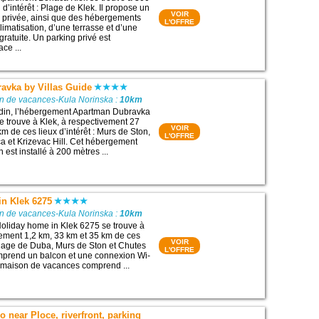
 d’intérêt : Plage de Klek. Il propose un
VOIR
e privée, ainsi que des hébergements
L'OFFRE
limatisation, d’une terrasse et d’une
ratuite. Un parking privé est
ce ...
avka by Villas Guide
on de vacances-Kula Norinska :
10km
rdin, l’hébergement Apartman Dubravka
se trouve à Klek, à respectivement 27
VOIR
m de ces lieux d’intérêt : Murs de Ston,
L'OFFRE
a et Krizevac Hill. Cet hébergement
 est installé à 200 mètres ...
in Klek 6275
on de vacances-Kula Norinska :
10km
oliday home in Klek 6275 se trouve à
vement 1,2 km, 33 km et 35 km de ces
VOIR
: Plage de Duba, Murs de Ston et Chutes
L'OFFRE
omprend un balcon et une connexion Wi-
te maison de vacances comprend ...
 near Ploce, riverfront, parking