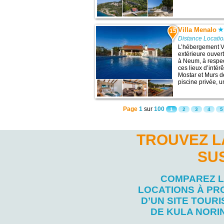
Villa Menalo
15
Distance Locati
L’hébergement V
extérieure ouvert
à Neum, à respe
ces lieux d’intér
Mostar et Murs d
piscine privée, u
Page
1
sur
100
1
2
3
4
5
TROUVEZ L
SU
COMPAREZ 
LOCATIONS À PR
D’UN SITE TOURI
DE KULA NORI