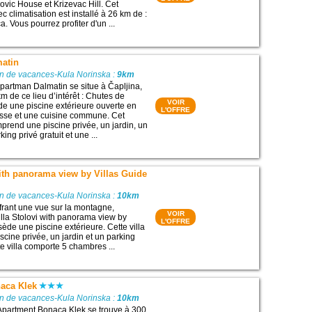
ovic House et Krizevac Hill. Cet
 climatisation est installé à 26 km de :
. Vous pourrez profiter d'un ...
atin
on de vacances-Kula Norinska :
9km
artman Dalmatin se situe à Čapljina,
m de ce lieu d’intérêt : Chutes de
VOIR
ède une piscine extérieure ouverte en
L'OFFRE
asse et une cuisine commune. Cet
rend une piscine privée, un jardin, un
ing privé gratuit et une ...
with panorama view by Villas Guide
on de vacances-Kula Norinska :
10km
ffrant une vue sur la montagne,
VOIR
lla Stolovi with panorama view by
L'OFFRE
ède une piscine extérieure. Cette villa
cine privée, un jardin et un parking
tte villa comporte 5 chambres ...
aca Klek
on de vacances-Kula Norinska :
10km
Apartment Bonaca Klek se trouve à 300