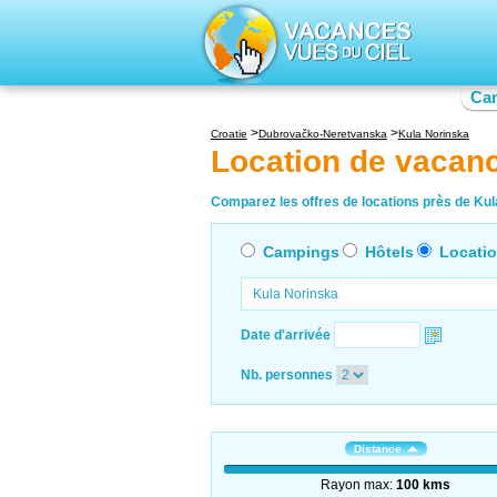
Ca
Croatie
Dubrovačko-Neretvanska
Kula Norinska
Location de vacan
Comparez les offres de locations près de Kula
Campings
Hôtels
Locati
Date d'arrivée
Nb. personnes
Distance
Rayon max:
100 kms