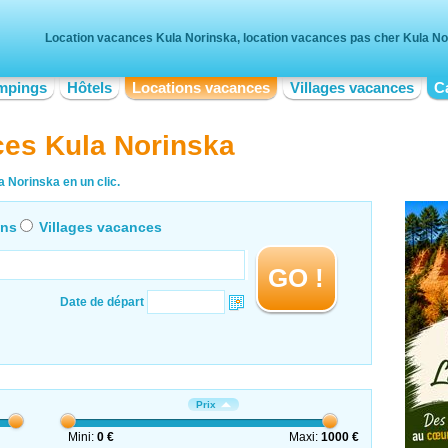
Location vacances Kula Norinska, location vacances pas cher Kula N
mpings
Hôtels
Locations vacances
Villages vacances
C
ces Kula Norinska
 Norinska en un clic.
ons
Villages vacances
GO !
Date de départ
Prix
Mini:
0 €
Maxi:
1000 €