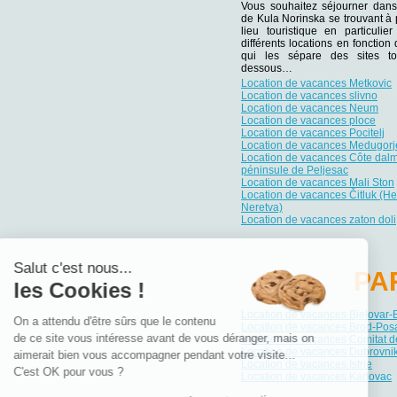
Vous souhaitez séjourner dans
de Kula Norinska se trouvant à 
lieu touristique en particuli
différents locations en fonction
qui les sépare des sites tou
dessous…
Location de vacances Metkovic
Location de vacances slivno
Location de vacances Neum
Location de vacances ploce
Location de vacances Pocitelj
Location de vacances Medugorj
Location de vacances Côte dalm
péninsule de Peljesac
Location de vacances Mali Ston
Location de vacances Čitluk (H
Neretva)
Location de vacances zaton doli
Salut c'est nous...
PA
les Cookies !
Location de vacances Bjelovar-
On a attendu d'être sûrs que le contenu
Location de vacances Brod-Pos
de ce site vous intéresse avant de vous déranger, mais on
Location de vacances Comitat d
Location de vacances Dubrovni
aimerait bien vous accompagner pendant votre visite...
Location de vacances Istrie
C'est OK pour vous ?
Location de vacances Karlovac