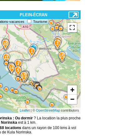
PLEIN-ÉCRAN
ations-vacances
Tourisme
4
9
3
10
1
15
11
2
8
12
14
5
6
7
13
+
−
Leaflet
| ©
OpenStreetMap
contributors
rinska : Ou dormir
? La location la plus proche
 Norinska
est à 1 km.
68 locations
dans un rayon de 100 kms à vol
u de Kula Norinska.