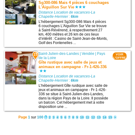
Sg300-086 Mais 4 pièces 6 couchages
L'Aiguillon Sur Vie
Distance Location de vacances-La
Chapelle-Hermier :
6km
L’hébergement Sg300-086 Mais 4 pièces
6 couchages L'Aiguillon Sur Vie se trouve
à Saint-Révérend, à respectivement 27
km, 400 mètres et 26 km de ces lieux
d’intérêt : Casino de Saint-Jean-de-Monts,
Golf des Fontenelles ...
Saint-Julien-des-Landes
|
Vendée
|
Pays
15
VOIR
de la Loire
L'OFFRE
Gîte rustique avec salle de jeux et
animaux en campagne - Fr-1-426-336
Distance Location de vacances-La
Chapelle-Hermier :
6km
L’hébergement Gîte rustique avec salle de
jeux et animaux en campagne - Fr-1-426-
336 se situe à Saint-Julien-des-Landes,
dans la région Pays de la Loire. Il possède
un balcon. Cet hébergement met à votre
disposition une ...
Page
1
sur
100
1
2
3
4
5
6
7
8
9
10
11
12
13
14
15
>