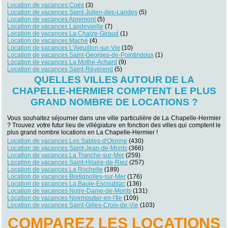
Location de vacances Coëx
(3)
Location de vacances Saint-Julien-des-Landes
(5)
Location de vacances Apremont
(5)
Location de vacances Landevieille
(7)
Location de vacances La Chaize-Giraud
(1)
Location de vacances Maché
(4)
Location de vacances L'Aiguillon-sur-Vie
(10)
Location de vacances Saint-Georges-de-Pointindoux
(1)
Location de vacances La Mothe-Achard
(9)
Location de vacances Saint-Révérend
(5)
QUELLES VILLES AUTOUR DE LA
CHAPELLE-HERMIER COMPTENT LE PLUS
GRAND NOMBRE DE LOCATIONS ?
Vous souhaitez séjourner dans une ville particulière de La Chapelle-Hermier
? Trouvez votre futur lieu de villégiature en fonction des villes qui comptent le
plus grand nombre locations en La Chapelle-Hermier !
Location de vacances Les Sables-d'Olonne
(430)
Location de vacances Saint-Jean-de-Monts
(366)
Location de vacances La Tranche-sur-Mer
(259)
Location de vacances Saint-Hilaire-de-Riez
(257)
Location de vacances La Rochelle
(189)
Location de vacances Bretignolles-sur-Mer
(176)
Location de vacances La Baule-Escoublac
(136)
Location de vacances Notre-Dame-de-Monts
(131)
Location de vacances Noirmoutier-en-l'Ile
(109)
Location de vacances Saint-Gilles-Croix-de-Vie
(103)
COMPAREZ LES LOCATIONS