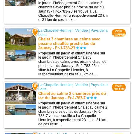
le jardin, l’hébergement Chalet calme 2
chambres avec piscine proche du lac du
Jaunay - Fr-1-783-20 se trouve à La
Chapelle-Hermier, à respectivement 23 km
et 31 km de ces lieux ...
La Chapelle-Hermier
|
Vendée
|
Pays de la
7
VOIR
Loire
L'OFFRE
Chalet 3 chambres au calme avec
piscine chauffée proche lac du
Jaunay - Fr-1-783-23
Proposant un jardin et offrant une vue sur
le jardin, l’hébergement Chalet 3
chambres au calme avec piscine chauffée
proche lac du Jaunay - Fr-1-783-23 se
situe à La Chapelle-Hermier, à
respectivement 23 km et 31 km de ...
La Chapelle-Hermier
|
Vendée
|
Pays de la
8
VOIR
Loire
L'OFFRE
Chalet au calme 2 chambres près du
lac du Jaunay - Fr-1-783-7
Proposant un jardin et offrant une vue sur
le jardin, l’hébergement Chalet au calme 2
chambres près du lac du Jaunay - Fr-1-
783-7 vous accueille à La Chapelle-
Hermier, à respectivement 23 km et 31 km
de ces lieux ...