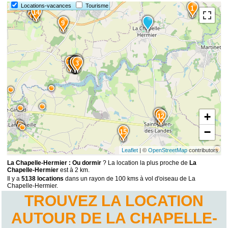
2
13
Locations-vacances
Tourisme
1
1
14
9
2
10
8
7
6
5
4
3
+
11
12
−
15
Leaflet
| ©
OpenStreetMap
contributors
La Chapelle-Hermier : Ou dormir
? La location la plus proche de
La
Chapelle-Hermier
est à 2 km.
Il y a
5138 locations
dans un rayon de 100 kms à vol d'oiseau de La
Chapelle-Hermier.
TROUVEZ LA LOCATION
AUTOUR DE LA CHAPELLE-