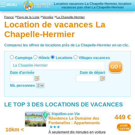
Location vacances La Chapelle-Hermier, location
MENU
vacances pas cher La Chapelle-Hermier
Campings
France
Pays de la Loire
Vendée
La Chapelle-Hermier
Hôtels
Location de vacances La
Locations vacances
Chapelle-Hermier
Villages vacances
Comparez les offres de locations près de La Chapelle-Hermier en un clic.
Campings
Hôtels
Locations
Villages vacances
GO !
Date d'arrivée
Date de départ
Nb. personnes
LE TOP 3 DES LOCATIONS DE VACANCES
L'Aiguillon-sur-Vie
1
449 €
Résidence Le Domaine des
Fontenelles : Appartements
VOIR
10km <
L'OFFRE
À seulement dix minutes en voiture