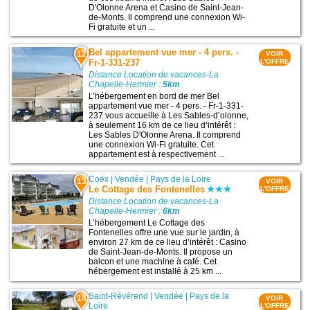
D'Olonne Arena et Casino de Saint-Jean-
de-Monts. Il comprend une connexion Wi-
Fi gratuite et un ...
Bel appartement vue mer - 4 pers. -
12
VOIR
Fr-1-331-237
L'OFFRE
Distance Location de vacances-La
Chapelle-Hermier :
5km
L’hébergement en bord de mer Bel
appartement vue mer - 4 pers. - Fr-1-331-
237 vous accueille à Les Sables-dʼolonne,
à seulement 16 km de ce lieu d’intérêt :
Les Sables D'Olonne Arena. Il comprend
une connexion Wi-Fi gratuite. Cet
appartement est à respectivement ...
Coëx
|
Vendée
|
Pays de la Loire
13
VOIR
Le Cottage des Fontenelles
L'OFFRE
Distance Location de vacances-La
Chapelle-Hermier :
6km
L’hébergement Le Cottage des
Fontenelles offre une vue sur le jardin, à
environ 27 km de ce lieu d’intérêt : Casino
de Saint-Jean-de-Monts. Il propose un
balcon et une machine à café. Cet
hébergement est installé à 25 km ...
Saint-Révérend
|
Vendée
|
Pays de la
14
VOIR
Loire
L'OFFRE