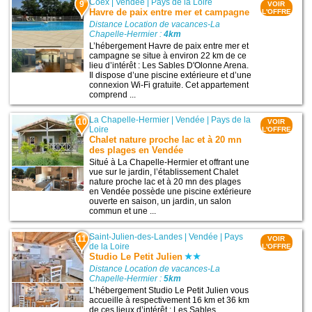
Coëx
|
Vendée
|
Pays de la Loire
9
VOIR
Havre de paix entre mer et campagne
L'OFFRE
Distance Location de vacances-La
Chapelle-Hermier :
4km
L’hébergement Havre de paix entre mer et
campagne se situe à environ 22 km de ce
lieu d’intérêt : Les Sables D'Olonne Arena.
Il dispose d’une piscine extérieure et d’une
connexion Wi-Fi gratuite. Cet appartement
comprend ...
La Chapelle-Hermier
|
Vendée
|
Pays de la
10
VOIR
Loire
L'OFFRE
Chalet nature proche lac et à 20 mn
des plages en Vendée
Situé à La Chapelle-Hermier et offrant une
vue sur le jardin, l’établissement Chalet
nature proche lac et à 20 mn des plages
en Vendée possède une piscine extérieure
ouverte en saison, un jardin, un salon
commun et une ...
Saint-Julien-des-Landes
|
Vendée
|
Pays
11
VOIR
de la Loire
L'OFFRE
Studio Le Petit Julien
Distance Location de vacances-La
Chapelle-Hermier :
5km
L’hébergement Studio Le Petit Julien vous
accueille à respectivement 16 km et 36 km
de ces lieux d’intérêt : Les Sables