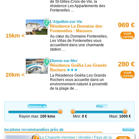
de St-Gilles-Croix-de-Vie, la
résidence Les Appartements des
Fontenelles ...
L'Aiguillon-sur-Vie
2
969 €
Résidence Le Domaine des
Fontenelles : Maisons
VOIR
15km <
Au cœur du Domaine Fontenelles,
L'OFFRE
Les Villas de Fontenelles vous
accueillent dans une charmante
station ...
Olonne-sur-Mer
3
280 €
Résidence Goélia Les Grands
Rochers
VOIR
20km <
La Résidence Goélia Les Grands
L'OFFRE
Rochers vous accueille dans un
environnement naturel à proximité
de la plage de ...
Distance
Prix
Rayon max:
100 kms
Mini:
0 €
Maxi:
1000 €
locations recommandées près de
Suivant
La Chapelle-Hermier
|
Vendée
|
Pays de la
1
VOIR