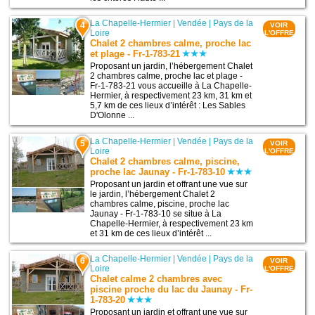
La Chapelle-Hermier
|
Vendée
|
Pays de la
4
VOIR
Loire
L'OFFRE
Chalet 2 chambres calme, proche lac
et plage - Fr-1-783-21
Proposant un jardin, l’hébergement Chalet
2 chambres calme, proche lac et plage -
Fr-1-783-21 vous accueille à La Chapelle-
Hermier, à respectivement 23 km, 31 km et
5,7 km de ces lieux d’intérêt : Les Sables
D'Olonne ...
La Chapelle-Hermier
|
Vendée
|
Pays de la
5
VOIR
Loire
L'OFFRE
Chalet 2 chambres calme, piscine,
proche lac Jaunay - Fr-1-783-10
Proposant un jardin et offrant une vue sur
le jardin, l’hébergement Chalet 2
chambres calme, piscine, proche lac
Jaunay - Fr-1-783-10 se situe à La
Chapelle-Hermier, à respectivement 23 km
et 31 km de ces lieux d’intérêt ...
La Chapelle-Hermier
|
Vendée
|
Pays de la
6
VOIR
Loire
L'OFFRE
Chalet calme 2 chambres avec
piscine proche du lac du Jaunay - Fr-
1-783-20
Proposant un jardin et offrant une vue sur