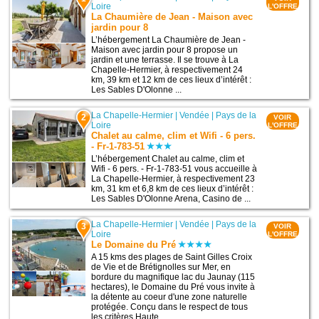
Loire
L'OFFRE
La Chaumière de Jean - Maison avec
jardin pour 8
L’hébergement La Chaumière de Jean -
Maison avec jardin pour 8 propose un
jardin et une terrasse. Il se trouve à La
Chapelle-Hermier, à respectivement 24
km, 39 km et 12 km de ces lieux d’intérêt :
Les Sables D'Olonne ...
La Chapelle-Hermier
|
Vendée
|
Pays de la
2
VOIR
Loire
L'OFFRE
Chalet au calme, clim et Wifi - 6 pers.
- Fr-1-783-51
L’hébergement Chalet au calme, clim et
Wifi - 6 pers. - Fr-1-783-51 vous accueille à
La Chapelle-Hermier, à respectivement 23
km, 31 km et 6,8 km de ces lieux d’intérêt :
Les Sables D'Olonne Arena, Casino de ...
La Chapelle-Hermier
|
Vendée
|
Pays de la
3
VOIR
Loire
L'OFFRE
Le Domaine du Pré
A 15 kms des plages de Saint Gilles Croix
de Vie et de Brétignolles sur Mer, en
bordure du magnifique lac du Jaunay (115
hectares), le Domaine du Pré vous invite à
la détente au coeur d'une zone naturelle
protégée. Conçu dans le respect de tous
les critères Haute ...