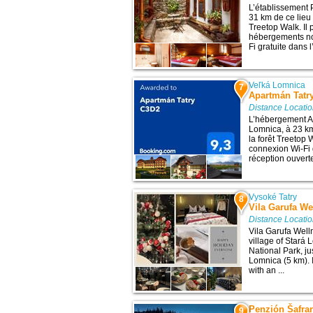
L’établissement 
31 km de ce lieu d
Treetop Walk. Il
hébergements no
Fi gratuite dans 
Veľká Lomnica
7
Apartmán Tatr
Distance Locati
L’hébergement A
Lomnica, à 23 km 
la forêt Treetop 
connexion Wi-Fi 
réception ouvert
Vysoké Tatry
8
Vila Garufa We
Distance Locati
Vila Garufa Well
village of Stará 
National Park, j
Lomnica (5 km). 
with an ...
Penzión Šafran
9