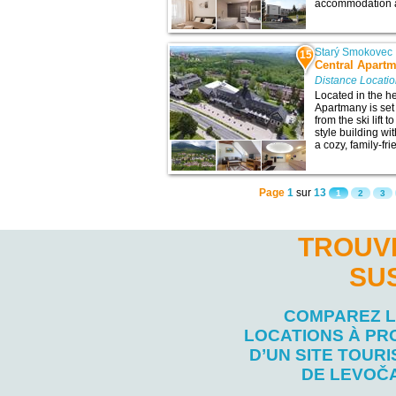
accommodation and
Starý Smokovec
15
Central Apart
Distance Locati
Located in the he
Apartmany is set
from the ski lift 
style building wi
a cozy, family-f
Page
1
sur
13
1
2
3
TROUV
SU
COMPAREZ 
LOCATIONS À PR
D’UN SITE TOURI
DE LEVOČ