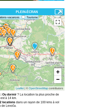
PLEIN-ÉCRAN
ations-vacances
Tourisme
12
13
10
15
14
8
11
7
4
6
5
1
2
3
9
+
−
Leaflet
| ©
OpenStreetMap
contributors
: Ou dormir
? La location la plus proche de
est à 14 km.
2 locations
dans un rayon de 100 kms à vol
u de Levoča.