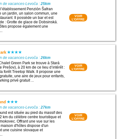
on de vacances-Levoča :
25km
, l’établissement Penzión Šafran
e un jardin, un salon commun, une
VOIR
staurant. Il possède un bar et est
L'OFFRE
 de : Grotte de glace de Dobsinská.
hôtes propose également une
..
Park
on de vacances-Levoča :
26km
Chalet Green Park se trouve à Stará
VOIR
Prešov), à 20 km de ce lieu d’intérêt :
L'OFFRE
la forêt Treetop Walk. Il propose une
ratuite, une aire de jeux pour enfants,
rking privé gratuit ...
und
on de vacances-Levoča :
27km
nd est située au pied du massif des
VOIR
2 km du célèbre centre touristique et
L'OFFRE
Smokovec. Offrant une vue sur les
a maison d'hôtes dispose d'un
nt une cuisine slovaque et
..