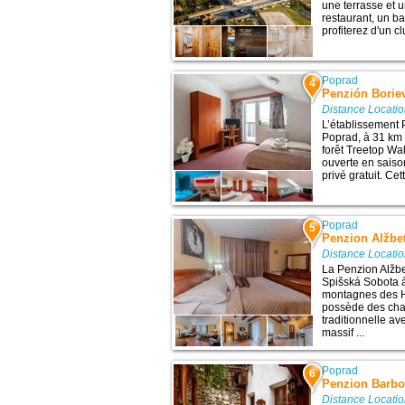
une terrasse et u
restaurant, un b
profiterez d'un cl
Poprad
4
Penzión Borie
Distance Locati
L’établissement 
Poprad, à 31 km d
forêt Treetop Wa
ouverte en saison
privé gratuit. Cet
Poprad
5
Penzion Alžbe
Distance Locati
La Penzion Alžbet
Spišská Sobota à
montagnes des H
possède des ch
traditionnelle av
massif ...
Poprad
6
Penzion Barbo
Distance Locati