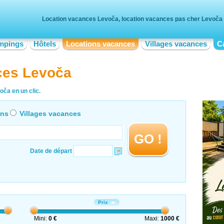
Location vacances Levoča, location vacances pas cher Levoča
mpings
Hôtels
Locations vacances
Villages vacances
C
ces Levoča
oča en un clic.
ons
Villages vacances
GO !
Date de départ
Prix
Mini:
0 €
Maxi:
1000 €