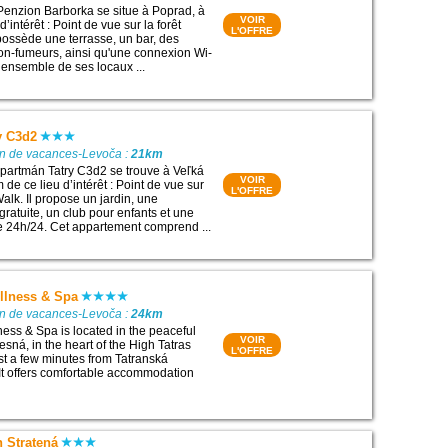
Penzion Barborka se situe à Poprad, à
VOIR
’intérêt : Point de vue sur la forêt
L'OFFRE
 possède une terrasse, un bar, des
n-fumeurs, ainsi qu'une connexion Wi-
l’ensemble de ses locaux ...
y C3d2
on de vacances-Levoča :
21km
partmán Tatry C3d2 se trouve à Veľká
VOIR
de ce lieu d’intérêt : Point de vue sur
L'OFFRE
Walk. Il propose un jardin, une
gratuite, un club pour enfants et une
e 24h/24. Cet appartement comprend ...
llness & Spa
on de vacances-Levoča :
24km
ness & Spa is located in the peaceful
VOIR
Lesná, in the heart of the High Tatras
L'OFFRE
ust a few minutes from Tatranská
It offers comfortable accommodation
 Stratená