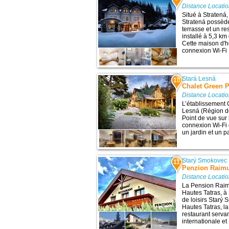
Distance Locati
Situé à Stratená
Stratená possèd
terrasse et un re
installé à 5,3 km
Cette maison d'
connexion Wi-Fi .
Stará Lesná
10
Chalet Green 
Distance Locati
L’établissement 
Lesná (Région de 
Point de vue sur 
connexion Wi-Fi g
un jardin et un pa
Starý Smokovec
11
Penzion Raim
Distance Locati
La Pension Raimu
Hautes Tatras, à 
de loisirs Starý 
Hautes Tatras, l
restaurant serva
internationale et .