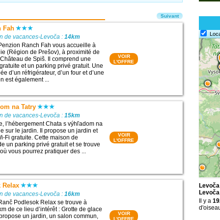
Suivant
h Fah
Loc
on de vacances-Levoča :
14km
 Penzion Ranch Fah vous accueille à
e (Région de Prešov), à proximité de
VOIR
 : Château de Spiš. Il comprend une
L'OFFRE
ratuite et un parking privé gratuit. Une
ée d’un réfrigérateur, d’un four et d’une
n est également ...
dom na Tatry
on de vacances-Levoča :
15km
ce, l’hébergement Chata s výhľadom na
e sur le jardin. Il propose un jardin et
VOIR
-Fi gratuite. Cette maison de
L'OFFRE
 un parking privé gratuit et se trouve
où vous pourrez pratiquer des ...
 Relax
Levoča 
Levoča
on de vacances-Levoča :
16km
Il y a
19
Ranč Podlesok Relax se trouve à
d'oisea
m de ce lieu d’intérêt : Grotte de glace
VOIR
 propose un jardin, un salon commun,
L'OFFRE