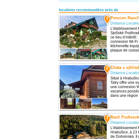
locations recommandées près de
Penzion Ranc
1
Distance Locati
L’établissement
Spišské Podhradi
ce lieu d’intérêt
connexion Wi-Fi g
kitchenette équip
plaque de cuisso
Chata s výhľa
2
Distance Locati
Situé à Hrabuši
Tatry offre une vu
une connexion Wi
vacances possède
dans une région 
Ranč Podlesok
3
Distance Locati
L’établissement 
Hrabušice, à 23 k
de Dobsinská. Il