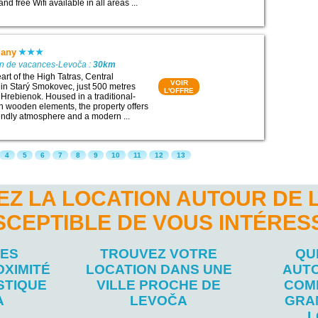
 free Wifi available in all areas ...
many
on de vacances-Levoča :
30km
art of the High Tatras, Central
VOIR
 in Starý Smokovec, just 500 metres
L'OFFRE
to Hrebienok. Housed in a traditional-
th wooden elements, the property offers
riendly atmosphere and a modern ...
4
5
6
7
8
9
10
11
12
13
EZ LA LOCATION AUTOUR DE 
SCEPTIBLE DE VOUS INTÉRES
LES
TROUVEZ VOTRE
QU
OXIMITÉ
LOCATION DANS UNE
AUTO
STIQUE
VILLE PROCHE DE
COM
A
LEVOČA
GRA
L