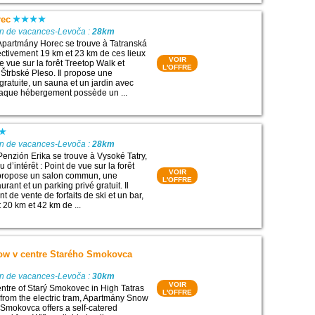
rec
on de vacances-Levoča :
28km
Apartmány Horec se trouve à Tatranská
ctivement 19 km et 23 km de ces lieux
VOIR
de vue sur la forêt Treetop Walk et
L'OFFRE
 Štrbské Pleso. Il propose une
gratuite, un sauna et un jardin avec
haque hébergement possède un ...
on de vacances-Levoča :
28km
Penzión Erika se trouve à Vysoké Tatry,
 d’intérêt : Point de vue sur la forêt
VOIR
l propose un salon commun, une
L'OFFRE
urant et un parking privé gratuit. Il
 de vente de forfaits de ski et un bar,
 20 km et 42 km de ...
w v centre Starého Smokovca
on de vacances-Levoča :
30km
VOIR
centre of Starý Smokovec in High Tatras
L'OFFRE
 from the electric tram, Apartmány Snow
 Smokovca offers a self-catered