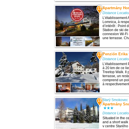
Apartmány Ho
12
Distance Locati
L’établissement 
Lomnica, à respe
d’intérêt : Point 
Station de ski de
connexion Wi-Fi 
une terrasse. C
Penzión Erika
13
Distance Locati
L’établissement 
à 20 km de ce lieu
Treetop Walk. I
terrasse, un resta
comprend un point
à respectivement
Starý Smokovec
14
Apartmány Sno
Distance Locati
Situated in the 
and a short walk
v centre Starého