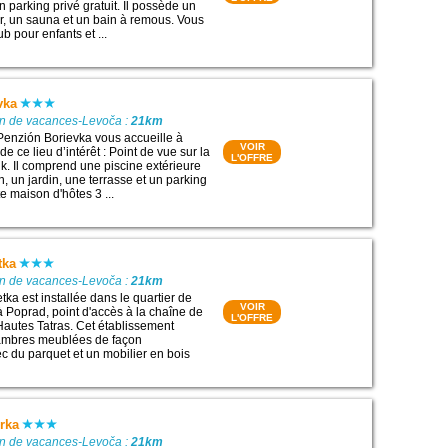
n parking privé gratuit. Il possède un
ar, un sauna et un bain à remous. Vous
ub pour enfants et ...
vka
on de vacances-Levoča :
21km
Penzión Borievka vous accueille à
VOIR
e ce lieu d’intérêt : Point de vue sur la
L'OFFRE
lk. Il comprend une piscine extérieure
, un jardin, une terrasse et un parking
te maison d'hôtes 3 ...
tka
on de vacances-Levoča :
21km
ka est installée dans le quartier de
VOIR
 Poprad, point d'accès à la chaîne de
L'OFFRE
autes Tatras. Cet établissement
ambres meublées de façon
ec du parquet et un mobilier en bois
rka
on de vacances-Levoča :
21km