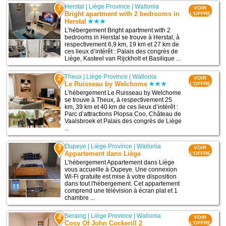
Herstal
|
Liège Province
|
Wallonia
1
VOIR
Bright apartment with 2 bedrooms in
L'OFFRE
Herstal
L’hébergement Bright apartment with 2
bedrooms in Herstal se trouve à Herstal, à
respectivement 6,9 km, 19 km et 27 km de
ces lieux d’intérêt : Palais des congrès de
Liège, Kasteel van Rijckholt et Basilique ...
Theux
|
Liège Province
|
Wallonia
2
VOIR
Le Ruisseau by Welchome
L'OFFRE
L’hébergement Le Ruisseau by Welchome
se trouve à Theux, à respectivement 25
km, 39 km et 40 km de ces lieux d’intérêt :
Parc d’attractions Plopsa Coo, Château de
Vaalsbroek et Palais des congrès de Liège
...
Oupeye
|
Liège Province
|
Wallonia
3
VOIR
Appartement dans Liège
L'OFFRE
L’hébergement Appartement dans Liège
vous accueille à Oupeye. Une connexion
Wi-Fi gratuite est mise à votre disposition
dans tout l'hébergement. Cet appartement
comprend une télévision à écran plat et 1
chambre ...
Seraing
|
Liège Province
|
Wallonia
4
VOIR
Cosy Of John Cockerill 2
L'OFFRE