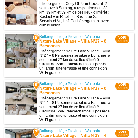
L’hébergement Cosy Of John Cockerill 2
se trouve à Seraing, à respectivement 31
km, 39 km et 39 km de ces lieux d’intérêt :
Kasteel van Rijckholt, Basilique Saint-
Servais et Vrijthof. Cet hébergement avec
climatisation ...
Bullange
|
Liège Province
|
Wallonia
5
VOIR
Nature Lake Village – Villa N°27 – 8
L'OFFRE
Personnes
L’hébergement Nature Lake Village – Villa
N°27 – 8 Personnes se situe à Bullange, à
seulement 27 km de ce lieu d’intérêt :
Circuit de Spa-Francorchamps. Il possède
un jardin, une terrasse et une connexion
Wi-Fi gratuite ...
Bullange
|
Liège Province
|
Wallonia
6
VOIR
Nature Lake Village – Villa N°17 – 8
L'OFFRE
Personnes
L’hébergement Nature Lake Village – Villa
N°17 – 8 Personnes se situe à Bullange, à
seulement 27 km de ce lieu d’intérêt :
Circuit de Spa-Francorchamps. Il possède
un jardin, une terrasse et une connexion
Wi-Fi gratuite ...
Bullange
|
Liège Province
|
Wallonia
7
VOIR
Nature Lake Village – Villa N°19 – 4
L'OFFRE