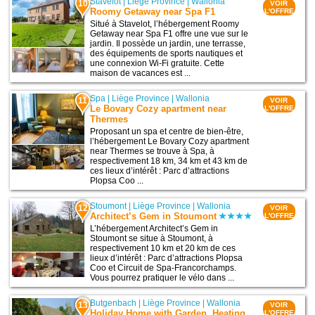
Stavelot
|
Liège Province
|
Wallonia
10
VOIR
Roomy Getaway near Spa F1
L'OFFRE
Situé à Stavelot, l’hébergement Roomy
Getaway near Spa F1 offre une vue sur le
jardin. Il possède un jardin, une terrasse,
des équipements de sports nautiques et
une connexion Wi-Fi gratuite. Cette
maison de vacances est ...
Spa
|
Liège Province
|
Wallonia
11
VOIR
Le Bovary Cozy apartment near
L'OFFRE
Thermes
Proposant un spa et centre de bien-être,
l’hébergement Le Bovary Cozy apartment
near Thermes se trouve à Spa, à
respectivement 18 km, 34 km et 43 km de
ces lieux d’intérêt : Parc d’attractions
Plopsa Coo ...
Stoumont
|
Liège Province
|
Wallonia
12
VOIR
Architect’s Gem in Stoumont
L'OFFRE
L’hébergement Architect’s Gem in
Stoumont se situe à Stoumont, à
respectivement 10 km et 20 km de ces
lieux d’intérêt : Parc d’attractions Plopsa
Coo et Circuit de Spa-Francorchamps.
Vous pourrez pratiquer le vélo dans ...
Butgenbach
|
Liège Province
|
Wallonia
13
VOIR
Holiday Home with Garden, Heating,
L'OFFRE