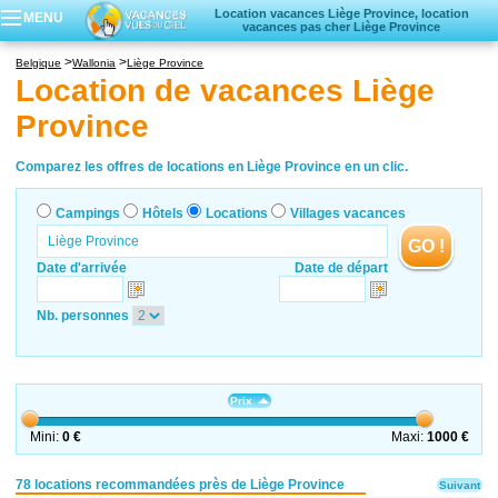
Location vacances Liège Province, location
MENU
vacances pas cher Liège Province
Campings
Belgique
Wallonia
Liège Province
Hôtels
Location de vacances Liège
Locations vacances
Province
Villages vacances
Comparez les offres de locations en Liège Province en un clic.
Campings
Hôtels
Locations
Villages vacances
GO !
Date d'arrivée
Date de départ
Nb. personnes
Prix
Mini:
0 €
Maxi:
1000 €
78 locations recommandées près de Liège Province
Suivant