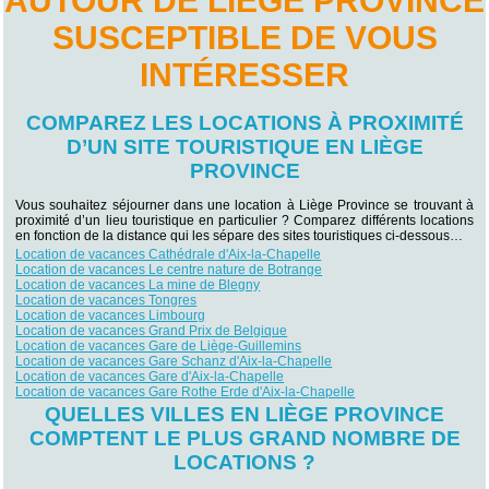
AUTOUR DE LIÈGE PROVINCE
SUSCEPTIBLE DE VOUS
INTÉRESSER
COMPAREZ LES LOCATIONS À PROXIMITÉ
D’UN SITE TOURISTIQUE EN LIÈGE
PROVINCE
Vous souhaitez séjourner dans une location à Liège Province se trouvant à
proximité d’un lieu touristique en particulier ? Comparez différents locations
en fonction de la distance qui les sépare des sites touristiques ci-dessous…
Location de vacances Cathédrale d'Aix-la-Chapelle
Location de vacances Le centre nature de Botrange
Location de vacances La mine de Blegny
Location de vacances Tongres
Location de vacances Limbourg
Location de vacances Grand Prix de Belgique
Location de vacances Gare de Liège-Guillemins
Location de vacances Gare Schanz d'Aix-la-Chapelle
Location de vacances Gare d'Aix-la-Chapelle
Location de vacances Gare Rothe Erde d'Aix-la-Chapelle
QUELLES VILLES EN LIÈGE PROVINCE
COMPTENT LE PLUS GRAND NOMBRE DE
LOCATIONS ?