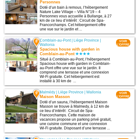
Personnes
Doté d’un bain à remous, l’hébergement
Nature Lake Village – Villa N°19 – 4
Personnes vous accueille à Bullange, à 27
km de ce lieu d’intérêt : Circuit de Spa-
Francorchamps. Cet hébergement offre
une vue sur le jardin et ...
Comblain-au-Pont
|
Liège Province
|
8
VOIR
Wallonia
L'OFFRE
Spacious house with garden in
Comblain-au-Pont
Situé à Comblain-au-Pont, l’hébergement
Spacious house with garden in Comblain-
au-Pont offre une vue sur le jardin. Il
comprend une terrasse et une connexion
Wi-Fi gratuite. Cet hébergement est
installé à 30 km de ...
Malmédy
|
Liège Province
|
Wallonia
9
VOIR
Maison Masson
L'OFFRE
Doté d’un sauna, l’hébergement Maison
Masson se trouve à Malmedy, à 12 km de
ce lieu d’intérêt : Circuit de Spa-
Francorchamps. Cette maison de
vacances propose un parking privé gratuit,
une cuisine commune et une connexion
Wi-Fi gratuite. Disposant d’une terrasse ...