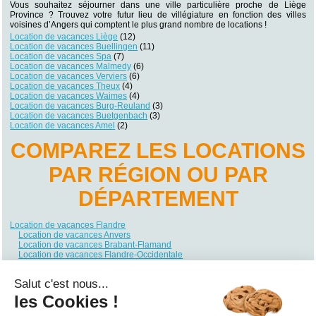
Vous souhaitez séjourner dans une ville particulière proche de Liège
Province ? Trouvez votre futur lieu de villégiature en fonction des villes
voisines d’Angers qui comptent le plus grand nombre de locations !
Location de vacances Liège
(12)
Location de vacances Buellingen
(11)
Location de vacances Spa
(7)
Location de vacances Malmedy
(6)
Location de vacances Verviers
(6)
Location de vacances Theux
(4)
Location de vacances Waimes
(4)
Location de vacances Burg-Reuland
(3)
Location de vacances Buetgenbach
(3)
Location de vacances Amel
(2)
COMPAREZ LES LOCATIONS
PAR RÉGION OU PAR
DÉPARTEMENT
Location de vacances Flandre
Location de vacances Anvers
Location de vacances Brabant-Flamand
Location de vacances Flandre-Occidentale
Location de vacances Flandre-Orientale
Location de vacances Limbourg
Salut c'est nous...
Location de vacances Wallonie
Location de vacances Brabant Wallon
les Cookies !
Location de vacances Hainaut
Location de vacances Liège