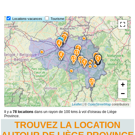
Locations-vacances
Tourisme
3
1
4
2
11
8
13
14
7
6
5
12
10
9
15
+
−
Leaflet
| ©
OpenStreetMap
contributors
Il y a
78 locations
dans un rayon de 100 kms à vol d'oiseau de Liège
Province.
TROUVEZ LA LOCATION