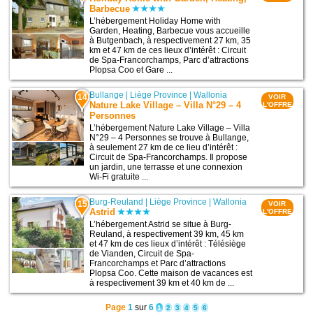
Barbecue
L’hébergement Holiday Home with
Garden, Heating, Barbecue vous accueille
à Butgenbach, à respectivement 27 km, 35
km et 47 km de ces lieux d’intérêt : Circuit
de Spa-Francorchamps, Parc d’attractions
Plopsa Coo et Gare ...
Bullange
|
Liège Province
|
Wallonia
14
VOIR
Nature Lake Village – Villa N°29 – 4
L'OFFRE
Personnes
L’hébergement Nature Lake Village – Villa
N°29 – 4 Personnes se trouve à Bullange,
à seulement 27 km de ce lieu d’intérêt :
Circuit de Spa-Francorchamps. Il propose
un jardin, une terrasse et une connexion
Wi-Fi gratuite ...
Burg-Reuland
|
Liège Province
|
Wallonia
15
VOIR
Astrid
L'OFFRE
L’hébergement Astrid se situe à Burg-
Reuland, à respectivement 39 km, 45 km
et 47 km de ces lieux d’intérêt : Télésiège
de Vianden, Circuit de Spa-
Francorchamps et Parc d’attractions
Plopsa Coo. Cette maison de vacances est
à respectivement 39 km et 40 km de ...
Page
1
sur
6
1
2
3
4
5
6