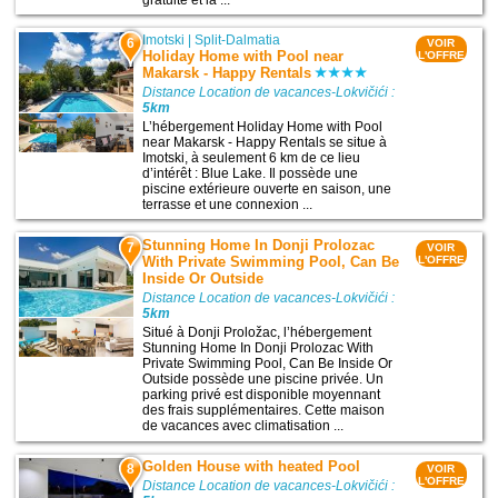
Imotski
|
Split-Dalmatia
6
VOIR
Holiday Home with Pool near
L'OFFRE
Makarsk - Happy Rentals
Distance Location de vacances-Lokvičići :
5km
L’hébergement Holiday Home with Pool
near Makarsk - Happy Rentals se situe à
Imotski, à seulement 6 km de ce lieu
d’intérêt : Blue Lake. Il possède une
piscine extérieure ouverte en saison, une
terrasse et une connexion ...
Stunning Home In Donji Prolozac
7
VOIR
With Private Swimming Pool, Can Be
L'OFFRE
Inside Or Outside
Distance Location de vacances-Lokvičići :
5km
Situé à Donji Proložac, l’hébergement
Stunning Home In Donji Prolozac With
Private Swimming Pool, Can Be Inside Or
Outside possède une piscine privée. Un
parking privé est disponible moyennant
des frais supplémentaires. Cette maison
de vacances avec climatisation ...
Golden House with heated Pool
8
VOIR
L'OFFRE
Distance Location de vacances-Lokvičići :