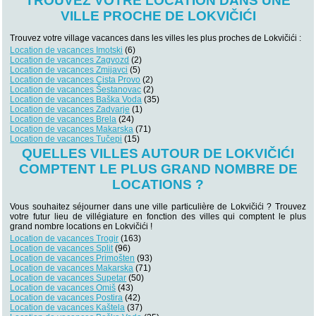
TROUVEZ VOTRE LOCATION DANS UNE
VILLE PROCHE DE LOKVIČIĆI
Trouvez votre village vacances dans les villes les plus proches de Lokvičići :
Location de vacances Imotski
(6)
Location de vacances Zagvozd
(2)
Location de vacances Zmijavci
(5)
Location de vacances Cista Provo
(2)
Location de vacances Šestanovac
(2)
Location de vacances Baška Voda
(35)
Location de vacances Zadvarje
(1)
Location de vacances Brela
(24)
Location de vacances Makarska
(71)
Location de vacances Tučepi
(15)
QUELLES VILLES AUTOUR DE LOKVIČIĆI
COMPTENT LE PLUS GRAND NOMBRE DE
LOCATIONS ?
Vous souhaitez séjourner dans une ville particulière de Lokvičići ? Trouvez
votre futur lieu de villégiature en fonction des villes qui comptent le plus
grand nombre locations en Lokvičići !
Location de vacances Trogir
(163)
Location de vacances Split
(96)
Location de vacances Primošten
(93)
Location de vacances Makarska
(71)
Location de vacances Supetar
(50)
Location de vacances Omiš
(43)
Location de vacances Postira
(42)
Location de vacances Kaštela
(37)