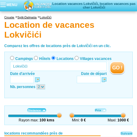
Location vacances Lokvičići, location vacances pas
MENU
cher Lokvičići
Campings
Croatie
Split-Dalmatia
Lokvičići
Hôtels
Location de vacances
Locations vacances
Lokvičići
Villages vacances
Comparez les offres de locations près de Lokvičići en un clic.
Campings
Hôtels
Locations
Villages vacances
GO !
Date d'arrivée
Date de départ
Nb. personnes
Distance
Prix
Rayon max:
100 kms
Mini:
0 €
Maxi:
1000 €
locations recommandées près de
Suivant