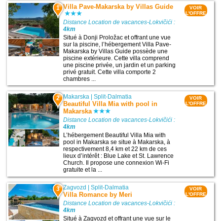
Villa Pave-Makarska by Villas Guide
1
VOIR
L'OFFRE
Distance Location de vacances-Lokvičići :
4km
Situé à Donji Proložac et offrant une vue
sur la piscine, l’hébergement Villa Pave-
Makarska by Villas Guide possède une
piscine extérieure. Cette villa comprend
une piscine privée, un jardin et un parking
privé gratuit. Cette villa comporte 2
chambres ...
Makarska
|
Split-Dalmatia
2
VOIR
Beautiful Villa Mia with pool in
L'OFFRE
Makarska
Distance Location de vacances-Lokvičići :
4km
L’hébergement Beautiful Villa Mia with
pool in Makarska se situe à Makarska, à
respectivement 8,4 km et 22 km de ces
lieux d’intérêt : Blue Lake et St. Lawrence
Church. Il propose une connexion Wi-Fi
gratuite et la ...
Zagvozd
|
Split-Dalmatia
3
VOIR
Villa Romance by Meri
L'OFFRE
Distance Location de vacances-Lokvičići :
4km
Situé à Zagvozd et offrant une vue sur le