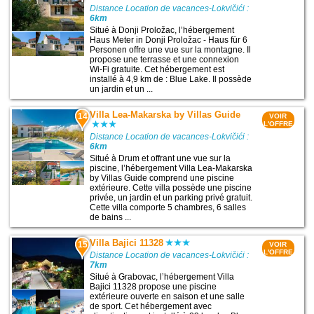
Distance Location de vacances-Lokvičići :
6km
Situé à Donji Proložac, l’hébergement
Haus Meter in Donji Proložac - Haus für 6
Personen offre une vue sur la montagne. Il
propose une terrasse et une connexion
Wi-Fi gratuite. Cet hébergement est
installé à 4,9 km de : Blue Lake. Il possède
un jardin et un ...
Villa Lea-Makarska by Villas Guide
14
VOIR
L'OFFRE
Distance Location de vacances-Lokvičići :
6km
Situé à Drum et offrant une vue sur la
piscine, l’hébergement Villa Lea-Makarska
by Villas Guide comprend une piscine
extérieure. Cette villa possède une piscine
privée, un jardin et un parking privé gratuit.
Cette villa comporte 5 chambres, 6 salles
de bains ...
Villa Bajici 11328
15
VOIR
L'OFFRE
Distance Location de vacances-Lokvičići :
7km
Situé à Grabovac, l’hébergement Villa
Bajici 11328 propose une piscine
extérieure ouverte en saison et une salle
de sport. Cet hébergement avec