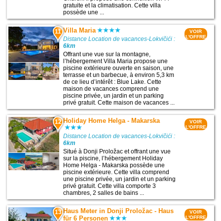
gratuite et la climatisation. Cette villa
possède une ...
Villa Maria
11
VOIR
L'OFFRE
Distance Location de vacances-Lokvičići :
6km
Offrant une vue sur la montagne,
l’hébergement Villa Maria propose une
piscine extérieure ouverte en saison, une
terrasse et un barbecue, à environ 5,3 km
de ce lieu d’intérêt : Blue Lake. Cette
maison de vacances comprend une
piscine privée, un jardin et un parking
privé gratuit. Cette maison de vacances ...
Holiday Home Helga - Makarska
12
VOIR
L'OFFRE
Distance Location de vacances-Lokvičići :
6km
Situé à Donji Proložac et offrant une vue
sur la piscine, l’hébergement Holiday
Home Helga - Makarska possède une
piscine extérieure. Cette villa comprend
une piscine privée, un jardin et un parking
privé gratuit. Cette villa comporte 3
chambres, 2 salles de bains ...
Haus Meter in Donji Proložac - Haus
13
VOIR
für 6 Personen
L'OFFRE