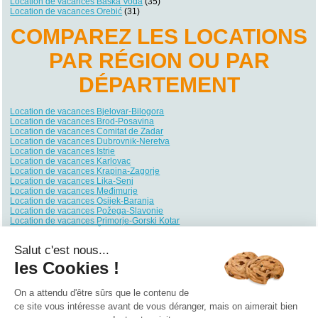
Location de vacances Baška Voda
(35)
Location de vacances Orebić
(31)
COMPAREZ LES LOCATIONS
PAR RÉGION OU PAR
DÉPARTEMENT
Location de vacances Bjelovar-Bilogora
Location de vacances Brod-Posavina
Location de vacances Comitat de Zadar
Location de vacances Dubrovnik-Neretva
Location de vacances Istrie
Location de vacances Karlovac
Location de vacances Krapina-Zagorje
Location de vacances Lika-Senj
Location de vacances Međimurje
Location de vacances Osijek-Baranja
Location de vacances Požega-Slavonie
Location de vacances Primorje-Gorski Kotar
Location de vacances Šibenik-Knin
Location de vacances Sisak-Moslavina
Salut c'est nous...
Location de vacances Split-Dalmatie
Location de vacances Varaždin
les Cookies !
Location de vacances Ville de Zagreb
Location de vacances Virovitica-Podravina
Location de vacances Vukovar-Syrmie
On a attendu d'être sûrs que le contenu de
Location de vacances Zagreb
ce site vous intéresse avant de vous déranger, mais on aimerait bien