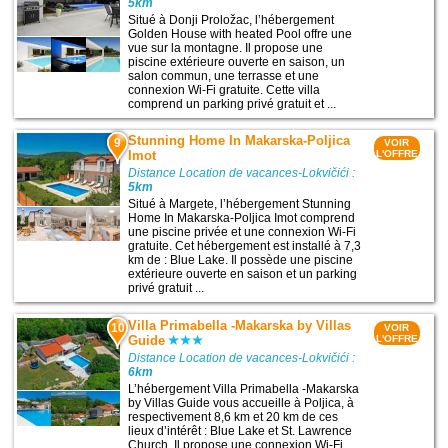
5km
Situé à Donji Proložac, l’hébergement
Golden House with heated Pool offre une
vue sur la montagne. Il propose une
piscine extérieure ouverte en saison, un
salon commun, une terrasse et une
connexion Wi-Fi gratuite. Cette villa
comprend un parking privé gratuit et ...
Stunning Home In Makarska-Poljica
9
VOIR
Imot
L'OFFRE
Distance Location de vacances-Lokvičići :
5km
Situé à Margete, l’hébergement Stunning
Home In Makarska-Poljica Imot comprend
une piscine privée et une connexion Wi-Fi
gratuite. Cet hébergement est installé à 7,3
km de : Blue Lake. Il possède une piscine
extérieure ouverte en saison et un parking
privé gratuit ...
Villa Primabella -Makarska by Villas
10
VOIR
Guide
L'OFFRE
Distance Location de vacances-Lokvičići :
6km
L’hébergement Villa Primabella -Makarska
by Villas Guide vous accueille à Poljica, à
respectivement 8,6 km et 20 km de ces
lieux d’intérêt : Blue Lake et St. Lawrence
Church. Il propose une connexion Wi-Fi