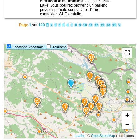
climatisation est installé à 23 km de : Blue
Lake. Vous pourrez profiter d'un parking
privé disponible sur place et d'une
connexion Wi-Fi gratuite ...
Page
1
sur
100
1
2
3
4
5
6
7
8
9
10
11
12
13
14
15
>
Locations-vacances
Tourisme
12
1
4
5
7
8
11
13
6
15
2
9
14
3
10
+
−
Leaflet
| ©
OpenStreetMap
contributors