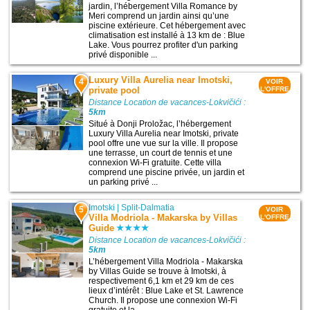
jardin, l’hébergement Villa Romance by
Meri comprend un jardin ainsi qu’une
piscine extérieure. Cet hébergement avec
climatisation est installé à 13 km de : Blue
Lake. Vous pourrez profiter d'un parking
privé disponible ...
Luxury Villa Aurelia near Imotski,
4
VOIR
private pool
L'OFFRE
Distance Location de vacances-Lokvičići :
5km
Situé à Donji Proložac, l’hébergement
Luxury Villa Aurelia near Imotski, private
pool offre une vue sur la ville. Il propose
une terrasse, un court de tennis et une
connexion Wi-Fi gratuite. Cette villa
comprend une piscine privée, un jardin et
un parking privé ...
Imotski
|
Split-Dalmatia
5
VOIR
Villa Modriola - Makarska by Villas
L'OFFRE
Guide
Distance Location de vacances-Lokvičići :
5km
L’hébergement Villa Modriola - Makarska
by Villas Guide se trouve à Imotski, à
respectivement 6,1 km et 29 km de ces
lieux d’intérêt : Blue Lake et St. Lawrence
Church. Il propose une connexion Wi-Fi
gratuite et la ...