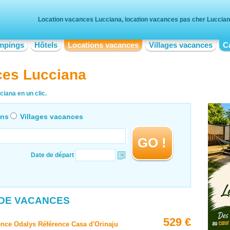
Location vacances Lucciana, location vacances pas cher Luccia
mpings
Hôtels
Locations vacances
Villages vacances
C
ces Lucciana
iana en un clic.
ons
Villages vacances
GO !
Date de départ
 DE VACANCES
1
529 €
nce Odalys Référence Casa d'Orinaju