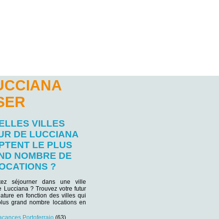
UCCIANA
SER
ELLES VILLES
UR DE LUCCIANA
PTENT LE PLUS
ND NOMBRE DE
OCATIONS ?
tez séjourner dans une ville
de Lucciana ? Trouvez votre futur
iature en fonction des villes qui
plus grand nombre locations en
acances Portoferraio
(63)