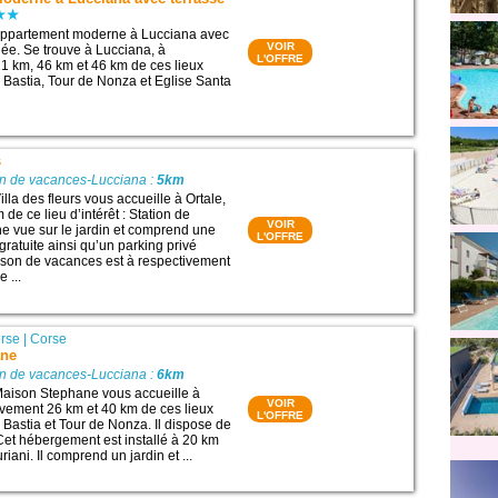
ppartement moderne à Lucciana avec
VOIR
lée. Se trouve à Lucciana, à
L'OFFRE
1 km, 46 km et 46 km de ces lieux
de Bastia, Tour de Nonza et Eglise Santa
s
on de vacances-Lucciana :
5km
la des fleurs vous accueille à Ortale,
de ce lieu d’intérêt : Station de
VOIR
 une vue sur le jardin et comprend une
L'OFFRE
ratuite ainsi qu’un parking privé
aison de vacances est à respectivement
 ...
rse
|
Corse
ane
on de vacances-Lucciana :
6km
aison Stephane vous accueille à
VOIR
tivement 26 km et 40 km de ces lieux
L'OFFRE
de Bastia et Tour de Nonza. Il dispose de
 Cet hébergement est installé à 20 km
riani. Il comprend un jardin et ...