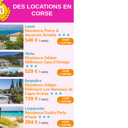
DES LOCATIONS EN
2
CORSE
Lumio
Résidence Pierre &
Vacances Arinella
546 €
VOIR
7 nuit(s)
L'OFFRE
Oletta
Résidence Odalys
Référence Casa d'Orinaju
529 €
VOIR
7 nuit(s)
L'OFFRE
Belgodère
Résidence Odalys
Référence Les Hameaux de
Capra Scorsa
739 €
VOIR
7 nuit(s)
L'OFFRE
Linguizzetta
Résidence Goélia Perla
3
d'Isula
294 €
VOIR
7 nuit(s)
L'OFFRE