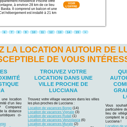
ppartement Residence Piscine offre
VOIR
ontagne, à environ 28 km de ce lieu
L'OFFRE
de Bastia. Il comprend un balcon et une
Cet hébergement est installé à 21 km
6
7
8
9
10
11
12
13
14
15
>
Z LA LOCATION AUTOUR DE L
SCEPTIBLE DE VOUS INTÉRES
LES
TROUVEZ VOTRE
QU
OXIMITÉ
LOCATION DANS UNE
AUTO
STIQUE
VILLE PROCHE DE
COM
NA
LUCCIANA
GRA
L
 une location
Trouvez votre village vacances dans les villes
mité d’un lieu
les plus proches de Lucciana :
Vous souhai
r ? Comparez
Location de vacances Borgo
(14)
particulière 
 de la distance
Location de vacances Vignale
(3)
lieu de villég
ristiques ci-
Location de vacances Rutali
(1)
comptent le 
Location de vacances Venzolasca
(6)
Lucciana !
orgo
Location de vacances Murato
(2)
Location de v