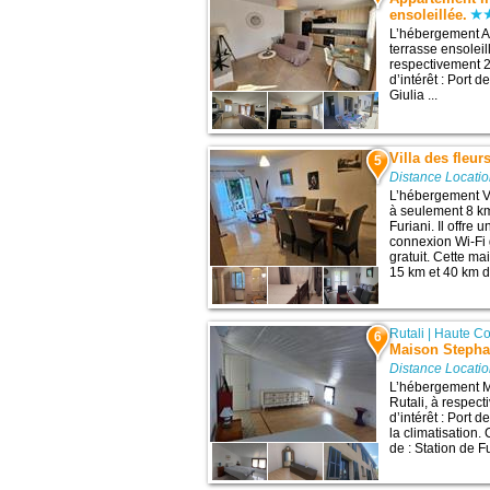
ensoleillée.
L’hébergement A
terrasse ensoleil
respectivement 2
d’intérêt : Port 
Giulia ...
Villa des fleur
5
Distance Locati
L’hébergement Vil
à seulement 8 km 
Furiani. Il offre
connexion Wi-Fi g
gratuit. Cette m
15 km et 40 km de
Rutali
|
Haute Co
6
Maison Steph
Distance Locati
L’hébergement M
Rutali, à respec
d’intérêt : Port 
la climatisation.
de : Station de Fu