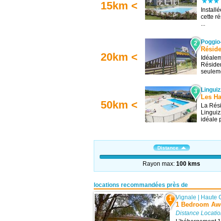
15km <
Install
cette r
...
Poggio
2
Réside
20km <
Idéalem
Résiden
seuleme
Linguiz
3
Les Ha
50km <
La Rési
Linguiz
idéale p
Distance
Rayon max:
100 kms
locations recommandées près de
Vignale
|
Haute 
1
1 Bedroom Aw
Distance Locati