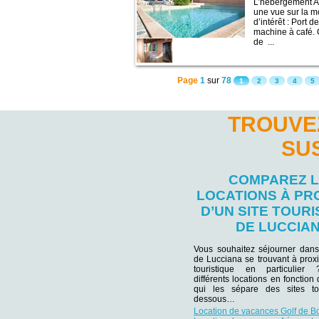
L’hébergement A
une vue sur la m
d’intérêt : Port 
machine à café. 
de ...
Page
1
sur
78
1
2
3
4
5
TROUVE
SU
COMPAREZ 
LOCATIONS À PR
D’UN SITE TOURI
DE LUCCIA
Vous souhaitez séjourner dans
de Lucciana se trouvant à proxi
touristique en particulie
différents locations en fonction
qui les sépare des sites tou
dessous…
Location de vacances Golf de B