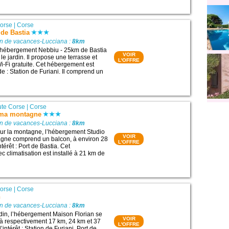
orse
|
Corse
de Bastia
on de vacances-Lucciana :
8km
l’hébergement Nebbiu - 25km de Bastia
VOIR
 le jardin. Il propose une terrasse et
L'OFFRE
-Fi gratuite. Cet hébergement est
de : Station de Furiani. Il comprend un
te Corse
|
Corse
ama montagne
on de vacances-Lucciana :
8km
sur la montagne, l’hébergement Studio
VOIR
ne comprend un balcon, à environ 28
L'OFFRE
térêt : Port de Bastia. Cet
 climatisation est installé à 21 km de
orse
|
Corse
n
on de vacances-Lucciana :
8km
din, l’hébergement Maison Florian se
VOIR
 à respectivement 17 km, 24 km et 37
L'OFFRE
’intérêt : Station de Furiani, Port de