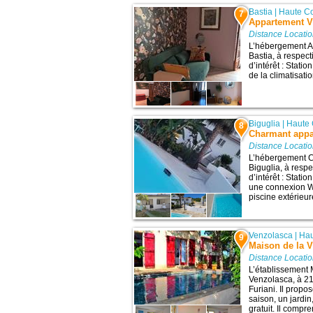
Bastia
|
Haute C
7
Appartement Vi
Distance Locati
L’hébergement Ap
Bastia, à respec
d’intérêt : Statio
de la climatisati
Biguglia
|
Haute
8
Charmant app
Distance Locati
L’hébergement C
Biguglia, à resp
d’intérêt : Statio
une connexion Wi-
piscine extérieur
Venzolasca
|
Hau
9
Maison de la 
Distance Locati
L’établissement 
Venzolasca, à 21 
Furiani. Il propo
saison, un jardin
gratuit. Il compre