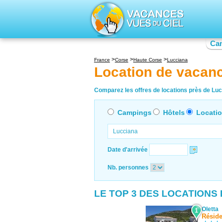
Ca
France
Corse
Haute Corse
Lucciana
Location de vacan
Comparez les offres de locations près de Lucc
Campings
Hôtels
Locati
Date d'arrivée
Nb. personnes
LE TOP 3 DES LOCATIONS
Oletta
1
Réside