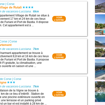
orse
|
Corse
llage de Rutali
on de vacances-Lucciana :
6km
partement Village de Rutali se situe à
VOIR
tivement 17 km et 24 km de ces lieux
L'OFFRE
n de Furiani et Port de Bastia. Il dispose
on. Cet appartement est à ...
 Corse
|
Corse
artement
on de vacances-Lucciana :
7km
harmant appartement se trouve à
VOIR
ectivement 8,8 km et 16 km de ces lieux
L'OFFRE
n de Furiani et Port de Bastia. Il propose
Fi gratuite, la climatisation, une
e ouverte en saison et une ...
te Corse
|
Corse
Vigne
on de vacances-Lucciana :
7km
Maison de la Vigne se trouve à
VOIR
km de ce lieu d’intérêt : Station de
L'OFFRE
se une piscine extérieure ouverte en
, une terrasse et un parking privé
nd un bar et est installé à 28 km de ...