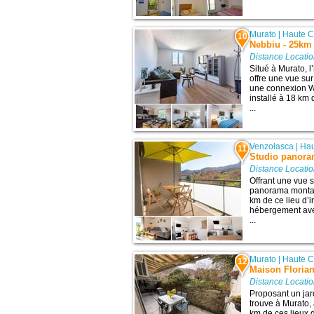
Murato
|
Haute C
10
Nebbiu - 25km 
Distance Locati
Situé à Murato, 
offre une vue sur
une connexion Wi
installé à 18 km 
...
Venzolasca
|
Hau
11
Studio panor
Distance Locati
Offrant une vue 
panorama montag
km de ce lieu d’in
hébergement avec
...
Murato
|
Haute C
12
Maison Floria
Distance Locati
Proposant un jar
trouve à Murato,
km de ces lieux d