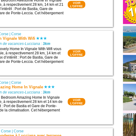
1 Bedroom Awesome Home In Vignale
VOIR
le, à respectivement 28 km, 14 km et 21
L'OFFRE
’intérêt : Port de Bastia, Gare de
are de Ponte-Leccia. Cet hébergement
Corse
|
Corse
 Vignale With Wifi
on de vacances-Lucciana :
3km
ovely Home In Vignale With Wifi vous
VOIR
ale, à respectivement 28 km, 14 km et
L'OFFRE
x d’intérêt : Port de Bastia, Gare de
are de Ponte-Leccia. Cet hébergement
Corse
|
Corse
azing Home In Vignale
on de vacances-Lucciana :
3km
1 Bedroom Amazing Home In Vignale
VOIR
le, à respectivement 28 km et 14 km de
L'OFFRE
êt : Port de Bastia et Gare de Ponte-
 de la climatisation. Cet hébergement
 Corse
|
Corse
oderne à Lucciana avec terrasse