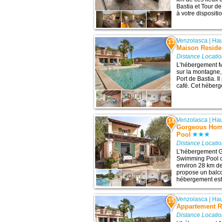
Bastia et Tour d
à votre dispositio
Venzolasca
|
Hau
13
Maison Reside
Distance Locati
L’hébergement M
sur la montagne, 
Port de Bastia. 
café. Cet héberge
Venzolasca
|
Hau
14
Gorgeous Hom
Pool
Distance Locati
L’hébergement G
Swimming Pool of
environ 28 km de c
propose un balco
hébergement est i
Venzolasca
|
Hau
15
Appartement R
Distance Locati