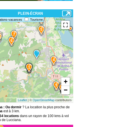
PLEIN-ÉCRAN
8
ations-vacances
Tourisme
5
7
2
0
6
4
3
2
1
+
9
11
15
14
13
−
Leaflet
| ©
OpenStreetMap
contributors
a : Ou dormir
? La location la plus proche de
na
est à 3 km.
64 locations
dans un rayon de 100 kms à vol
u de Lucciana.