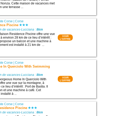
e Nonza. Cette maison de vacances met
n une terrasse ...
te Corse
|
Corse
nce Piscine
on de vacances-Lucciana :
8km
aison Residence Piscine offre une vue
VOIR
à environ 28 km de ce lieu d’intérêt :
L'OFFRE
Il propose un balcon et une machine à
ment est installé à 21 km de ...
te Corse
|
Corse
e In Querciolo With Swimming
on de vacances-Lucciana :
8km
VOIR
orgeous Home In Querciolo With
L'OFFRE
fre une vue sur la montagne, à
e lieu d’intérêt : Port de Bastia. Il
n et une machine à café. Cet
nstallé à ...
te Corse
|
Corse
esidence Piscine
on de vacances-Lucciana :
8km