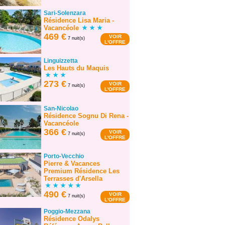
Sari-Solenzara
Résidence Lisa Maria -
Vacancéole
469 €
VOIR
7 nuit(s)
L'OFFRE
Linguizzetta
Les Hauts du Maquis
273 €
VOIR
7 nuit(s)
L'OFFRE
San-Nicolao
Résidence Sognu Di Rena -
Vacancéole
366 €
VOIR
7 nuit(s)
L'OFFRE
Porto-Vecchio
Pierre & Vacances
Premium Résidence Les
Terrasses d'Arsella
490 €
VOIR
7 nuit(s)
L'OFFRE
Poggio-Mezzana
Résidence Odalys