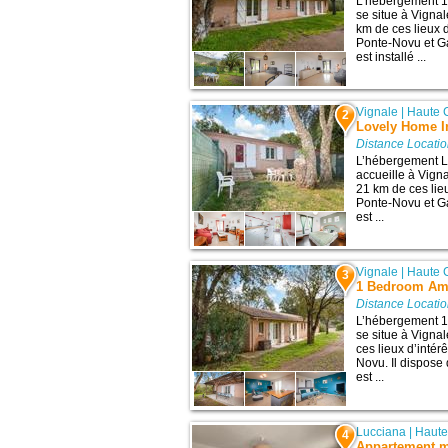
L’hébergement 
se situe à Vigna
km de ces lieux d
Ponte-Novu et G
est installé ...
Vignale
|
Haute 
2
Lovely Home In
Distance Locati
L’hébergement L
accueille à Vign
21 km de ces lieu
Ponte-Novu et G
est ...
Vignale
|
Haute 
3
1 Bedroom Am
Distance Locati
L’hébergement 
se situe à Vigna
ces lieux d’intér
Novu. Il dispose
est ...
Lucciana
|
Haute
4
Appartement m