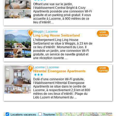
Offrant une vue sur le jardin,
l’établissement Central Bright & Cozy
Apartments possède une connexion Wi-Fi
gratuite et un parking privé gratuit. Il vous
accueille à Lucerne, à 900 mètres de ce
lieu d’intérêt ...
Weggis
|
Lucerne
7
VOIR
Ling Ling House Switzerland
L'OFFRE
L’hébergement Ling Ling House
Switzerland se situe à Weggis, à 23 km de
ce lieu d’intérêt : Monument du Lion. Il
possède un jardin, une connexion Wi-Fi
gratuite, un service de navette gratuit et
une réception ouverte ...
Lucerne
|
Lucerne
8
VOIR
Hitrental Eisengasse Apartments
L'OFFRE
Doté d’une connexion Wi-Fi gratuite,
l’établissement Hitrental Eisengasse
Apartments se situe dans le centre de
Lucerne, à respectivement 2,9 km et 800
mètres de ces lieux d’intérêt : Plage du
Lido Luzern et Monument du ...
Locations vacances
Tourisme