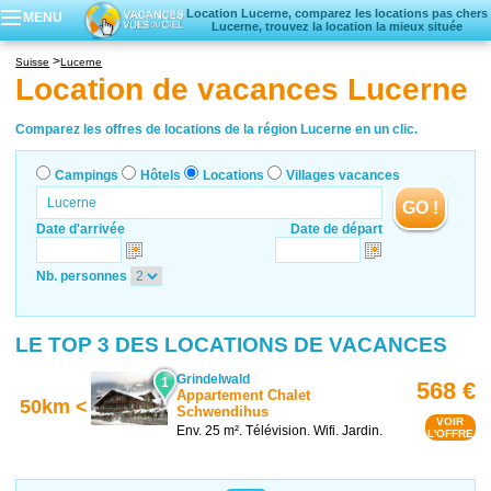
Location Lucerne, comparez les locations pas chers
MENU
Lucerne, trouvez la location la mieux située
Campings
Suisse
Lucerne
Hôtels
Location de vacances Lucerne
Locations vacances
Villages vacances
Comparez les offres de locations de la région Lucerne en un clic.
Campings
Hôtels
Locations
Villages vacances
GO !
Date d'arrivée
Date de départ
Nb. personnes
LE TOP 3 DES LOCATIONS DE VACANCES
Grindelwald
1
568 €
Appartement Chalet
50km <
Schwendihus
VOIR
Env. 25 m². Télévision. Wifi. Jardin.
L'OFFRE