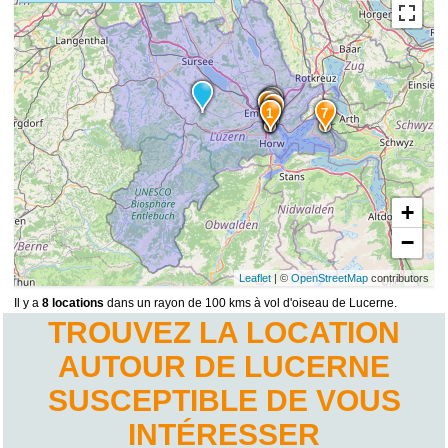
5
8
2
6
3
4
1
7
+
−
Leaflet
| ©
OpenStreetMap
contributors
Il y a
8 locations
dans un rayon de 100 kms à vol d'oiseau de Lucerne.
TROUVEZ LA LOCATION
1
AUTOUR DE LUCERNE
SUSCEPTIBLE DE VOUS
INTÉRESSER