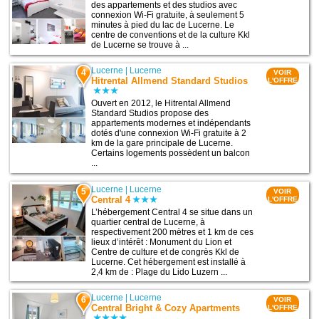
des appartements et des studios avec
connexion Wi-Fi gratuite, à seulement 5
minutes à pied du lac de Lucerne. Le
centre de conventions et de la culture Kkl
de Lucerne se trouve à ...
Lucerne
|
Lucerne
4
VOIR
Hitrental Allmend Standard Studios
L'OFFRE
Ouvert en 2012, le Hitrental Allmend
Standard Studios propose des
appartements modernes et indépendants
dotés d'une connexion Wi-Fi gratuite à 2
km de la gare principale de Lucerne.
Certains logements possèdent un balcon
...
Lucerne
|
Lucerne
5
VOIR
Central 4
L'OFFRE
L’hébergement Central 4 se situe dans un
quartier central de Lucerne, à
respectivement 200 mètres et 1 km de ces
lieux d’intérêt : Monument du Lion et
Centre de culture et de congrès Kkl de
Lucerne. Cet hébergement est installé à
2,4 km de : Plage du Lido Luzern ...
Lucerne
|
Lucerne
6
VOIR
Central Bright & Cozy Apartments
L'OFFRE