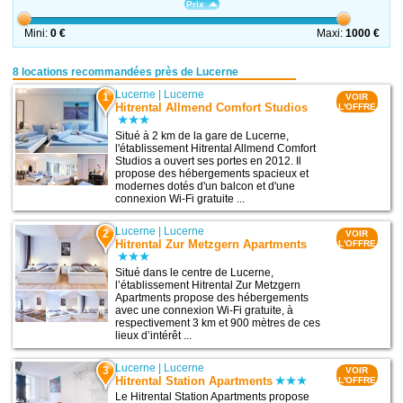
Prix
Mini:
0 €
Maxi:
1000 €
8 locations recommandées près de Lucerne
Lucerne
|
Lucerne
1
VOIR
Hitrental Allmend Comfort Studios
L'OFFRE
Situé à 2 km de la gare de Lucerne,
l'établissement Hitrental Allmend Comfort
Studios a ouvert ses portes en 2012. Il
propose des hébergements spacieux et
modernes dotés d'un balcon et d'une
connexion Wi-Fi gratuite ...
Lucerne
|
Lucerne
2
VOIR
Hitrental Zur Metzgern Apartments
L'OFFRE
Situé dans le centre de Lucerne,
l’établissement Hitrental Zur Metzgern
Apartments propose des hébergements
avec une connexion Wi-Fi gratuite, à
respectivement 3 km et 900 mètres de ces
lieux d’intérêt ...
Lucerne
|
Lucerne
3
VOIR
Hitrental Station Apartments
L'OFFRE
Le Hitrental Station Apartments propose