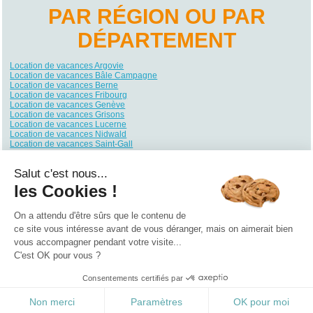
PAR RÉGION OU PAR
DÉPARTEMENT
Location de vacances Argovie
Location de vacances Bâle Campagne
Location de vacances Berne
Location de vacances Fribourg
Location de vacances Genève
Location de vacances Grisons
Location de vacances Lucerne
Location de vacances Nidwald
Location de vacances Saint-Gall
Location de vacances Schwytz
Location de vacances Tessin
Salut c'est nous...
Location de vacances Thurgovie
Location de vacances Uri
les Cookies !
Location de vacances Valais
Location de vacances Vaud
Location de vacances Zoug
On a attendu d'être sûrs que le contenu de
Location de vacances Zurich
ce site vous intéresse avant de vous déranger, mais on aimerait bien
vous accompagner pendant votre visite...
Qui sommes nous ?
|
Contactez-nous
|
Nos partenaires
C'est OK pour vous ?
Campings
Hôtels
Locations vacances
Villages vacances
Guides
Consentements certifiés par
©2021 Vacances Vues du Ciel
0.271
Non merci
Paramètres
OK pour moi