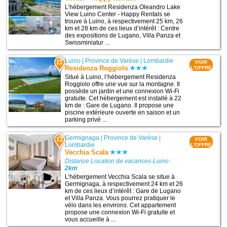
L’hébergement Residenza Oleandro Lake
View Luino Center - Happy Rentals se
trouve à Luino, à respectivement 25 km, 26
km et 28 km de ces lieux d’intérêt : Centre
des expositions de Lugano, Villa Panza et
Swissminiatur ...
Luino
|
Province de Varèse
|
Lombardie
11
VOIR
Residenza Roggiolo
L'OFFRE
Situé à Luino, l’hébergement Residenza
Roggiolo offre une vue sur la montagne. Il
possède un jardin et une connexion Wi-Fi
gratuite. Cet hébergement est installé à 22
km de : Gare de Lugano. Il propose une
piscine extérieure ouverte en saison et un
parking privé ...
Germignaga
|
Province de Varèse
|
12
VOIR
Lombardie
L'OFFRE
Vecchia Scala
Distance Location de vacances-Luino :
2km
L’hébergement Vecchia Scala se situe à
Germignaga, à respectivement 24 km et 26
km de ces lieux d’intérêt : Gare de Lugano
et Villa Panza. Vous pourrez pratiquer le
vélo dans les environs. Cet appartement
propose une connexion Wi-Fi gratuite et
vous accueille à ...