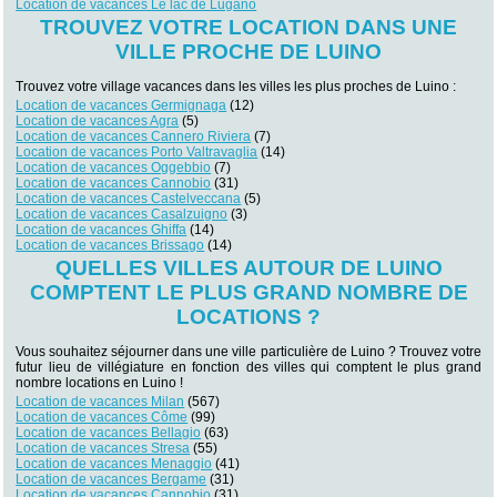
Location de vacances Le lac de Lugano
TROUVEZ VOTRE LOCATION DANS UNE
VILLE PROCHE DE LUINO
Trouvez votre village vacances dans les villes les plus proches de Luino :
Location de vacances Germignaga
(12)
Location de vacances Agra
(5)
Location de vacances Cannero Riviera
(7)
Location de vacances Porto Valtravaglia
(14)
Location de vacances Oggebbio
(7)
Location de vacances Cannobio
(31)
Location de vacances Castelveccana
(5)
Location de vacances Casalzuigno
(3)
Location de vacances Ghiffa
(14)
Location de vacances Brissago
(14)
QUELLES VILLES AUTOUR DE LUINO
COMPTENT LE PLUS GRAND NOMBRE DE
LOCATIONS ?
Vous souhaitez séjourner dans une ville particulière de Luino ? Trouvez votre
futur lieu de villégiature en fonction des villes qui comptent le plus grand
nombre locations en Luino !
Location de vacances Milan
(567)
Location de vacances Côme
(99)
Location de vacances Bellagio
(63)
Location de vacances Stresa
(55)
Location de vacances Menaggio
(41)
Location de vacances Bergame
(31)
Location de vacances Cannobio
(31)