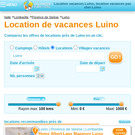
Location vacances Luino, location vacances pas
MENU
cher Luino
Campings
Italie
Lombardie
Province de Varèse
Luino
Hôtels
Location de vacances Luino
Locations vacances
Villages vacances
Comparez les offres de locations près de Luino en un clic.
Campings
Hôtels
Locations
Villages vacances
GO !
Date d'arrivée
Date de départ
Nb. personnes
Distance
Prix
Rayon max:
100 kms
Mini:
0 €
Maxi:
1000 €
locations recommandées près de
Suivant
Luino
|
Province de Varèse
|
Lombardie
1
VOIR
Home Albert-Lago Maggiore Luino
L'OFFRE