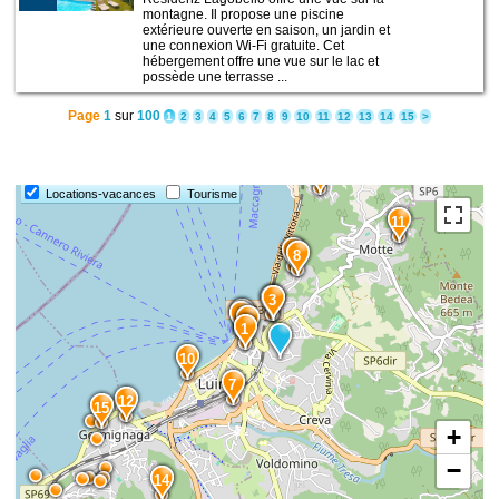
montagne. Il propose une piscine
extérieure ouverte en saison, un jardin et
une connexion Wi-Fi gratuite. Cet
hébergement offre une vue sur le lac et
possède une terrasse ...
Page
1
sur
100
1
2
3
4
5
6
7
8
9
10
11
12
13
14
15
>
13
Locations-vacances
Tourisme
11
9
8
4
3
6
5
2
1
10
7
12
15
+
−
14