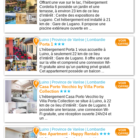
Offrant une vue sur le lac, l’hébergement
Cordelia 6 possède un jardin et une
terrasse, à environ 23 km de ce lieu
d’intérêt : Centre des expositions de
Lugano. Cet hébergement est installé à 21
km de : Gare de Lugano. Il propose une
piscine extérieure ouverte en ...
Luino
|
Province de Varèse
|
Lombardie
5
VOIR
Porta 1
L'OFFRE
L’hébergement Porta 1 vous accueille à
Luino, à seulement 22 km de ce lieu
d’intérêt : Gare de Lugano. Il offre une vue
sur la ville et comprend une connexion Wi-
Fi gratuite ainsi qu’un parking privé gratuit.
Cet appartement possède un balcon ...
Luino
|
Province de Varèse
|
Lombardie
6
VOIR
Casa Porto Vecchio by Villa Porta
L'OFFRE
Collection
L’hébergement Casa Porto Vecchio by
Villa Porta Collection se situe à Luino, à 22
km de ce lieu d’intérêt : Gare de Lugano. Il
possède une terrasse, une connexion Wi-
Fi gratuite, une réception ouverte 24h/24 et
un ...
Luino
|
Province de Varèse
|
Lombardie
7
VOIR
Bee Apartment - Happy Rentals
L'OFFRE