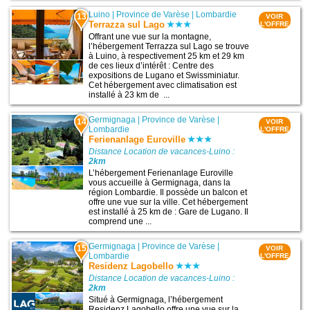
Luino
|
Province de Varèse
|
Lombardie
13
VOIR
Terrazza sul Lago
L'OFFRE
Offrant une vue sur la montagne,
l’hébergement Terrazza sul Lago se trouve
à Luino, à respectivement 25 km et 29 km
de ces lieux d’intérêt : Centre des
expositions de Lugano et Swissminiatur.
Cet hébergement avec climatisation est
installé à 23 km de ...
Germignaga
|
Province de Varèse
|
14
VOIR
Lombardie
L'OFFRE
Ferienanlage Euroville
Distance Location de vacances-Luino :
2km
L’hébergement Ferienanlage Euroville
vous accueille à Germignaga, dans la
région Lombardie. Il possède un balcon et
offre une vue sur la ville. Cet hébergement
est installé à 25 km de : Gare de Lugano. Il
comprend une ...
Germignaga
|
Province de Varèse
|
15
VOIR
Lombardie
L'OFFRE
Residenz Lagobello
Distance Location de vacances-Luino :
2km
Situé à Germignaga, l’hébergement
Residenz Lagobello offre une vue sur la