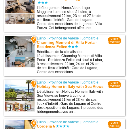
L’hébergement Home Albert-Lago
Maggiore Luino se situe à Luino, à
respectivement 22 km, 23 km et 27 km de
ces lieux d’intérêt : Gare de Lugano,
Centre des expositions de Lugano et Villa
Panza. Cet hébergement offre une ...
Luino
|
Province de Varèse
|
Lombardie
2
VOIR
Charming Moment di Villa Porta -
L'OFFRE
Residenza Felice
Bénéficiant de la climatisation,
l’établissement Charming Moment di Villa
Porta - Residenza Felice est situé à Luino,
à respectivement 22 km, 24 km et 26 km
de ces lieux d’intérêt : Gare de Lugano,
Centre des expositions ...
Luino
|
Province de Varèse
|
Lombardie
3
VOIR
Holiday Home in Italy with Sea Views
L'OFFRE
L’établissement Holiday Home in Italy with
Sea Views se trouve à Luino, à
respectivement 21 km et 23 km de ces
lieux d’intérêt : Gare de Lugano et Centre
des expositions de Lugano. Il propose des
hébergements avec un ...
Luino
|
Province de Varèse
|
Lombardie
4
VOIR
Cordelia 6
L'OFFRE