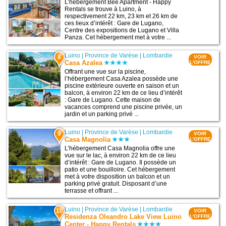
L’hébergement Bee Apartment - Happy
Rentals se trouve à Luino, à
respectivement 22 km, 23 km et 26 km de
ces lieux d’intérêt : Gare de Lugano,
Centre des expositions de Lugano et Villa
Panza. Cet hébergement met à votre ...
Luino
|
Province de Varèse
|
Lombardie
8
VOIR
Casa Azalea
L'OFFRE
Offrant une vue sur la piscine,
l’hébergement Casa Azalea possède une
piscine extérieure ouverte en saison et un
balcon, à environ 22 km de ce lieu d’intérêt
: Gare de Lugano. Cette maison de
vacances comprend une piscine privée, un
jardin et un parking privé ...
Luino
|
Province de Varèse
|
Lombardie
9
VOIR
Casa Magnolia
L'OFFRE
L’hébergement Casa Magnolia offre une
vue sur le lac, à environ 22 km de ce lieu
d’intérêt : Gare de Lugano. Il possède un
patio et une bouilloire. Cet hébergement
met à votre disposition un balcon et un
parking privé gratuit. Disposant d’une
terrasse et offrant ...
Luino
|
Province de Varèse
|
Lombardie
10
VOIR
Residenza Oleandro Lake View Luino
L'OFFRE
Center - Happy Rentals