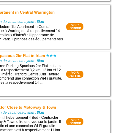
artment in Central Warrington
on de vacances-Lymm :
8km
VOIR
odern 1br Apartment in Central
L'OFFRE
tue à Warrington, à respectivement 14
es lieux d’intérêt : Hippodrome de
n Park. Il propose des équipements tels
pacious 2br Flat in Irlam
on de vacances-Lymm :
8km
ee Parking Spacious 2br Flat in Irlam
m, à respectivement 8,2 km, 12 km et 12
VOIR
’intérêt : Trafford Centre, Old Trafford
L'OFFRE
 comprend une connexion Wi-Fi gratuite.
est à respectivement 14 ...
ctor Close to Motorway & Town
on de vacances-Lymm :
8km
on, l’hébergement 4 Bed - Contractor
VOIR
 & Town offre une vue sur le jardin. Il
L'OFFRE
in et une connexion Wi-Fi gratuite.
 vacances est à respectivement 11 km