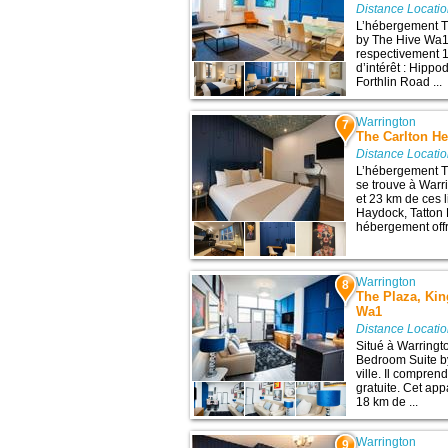
Distance Locati
L’hébergement T
by The Hive Wa1 
respectivement 1
d’intérêt : Hipp
Forthlin Road ...
Warrington
7
The Carlton H
Distance Locati
L’hébergement T
se trouve à Warr
et 23 km de ces 
Haydock, Tatton 
hébergement offr
Warrington
8
The Plaza, Ki
Wa1
Distance Locati
Situé à Warringt
Bedroom Suite by
ville. Il compre
gratuite. Cet ap
18 km de ...
Warrington
9