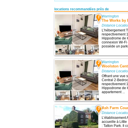
locations recommandées près de
Warrington
1
The Works by
Distance Locati
L’hébergement T
respectivement 16
Hippodrome de H
connexion Wi-Fi 
possède un parkin
Warrington
2
Woolston Cent
Distance Locati
Offrant une vue 
Central 2-Bedroo
respectivement 16
Hippodrome de H
appartement ...
Ash Farm Cou
3
Distance Locati
L’établissement
accueille à Little
: Tatton Park. Il