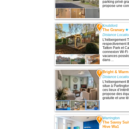
parking privé gra
propose une conne
Knutsford
4
The Granary
Distance Locati
L’hébergement T
respectivement 8,
Tatton Park et C
connexion Wi-Fi g
vacances possède
dans ...
Bright & Warm
5
Distance Locati
L’hébergement B
situe à Partingt
ces lieux d’intérê
propose des équ
gratuite et une té
Warrington
6
The Savoy Sui
Hive Wa1