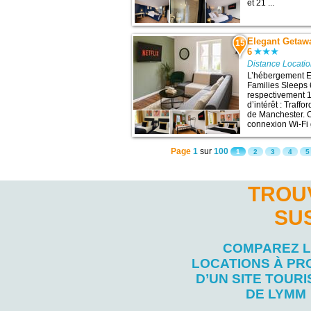
et 21 ...
Elegant Getawa
15
6
Distance Locati
L’hébergement El
Families Sleeps 
respectivement 1
d’intérêt : Traff
de Manchester. 
connexion Wi-Fi g
Page
1
sur
100
1
2
3
4
5
TROU
SU
COMPAREZ 
LOCATIONS À PR
D’UN SITE TOURI
DE LYMM