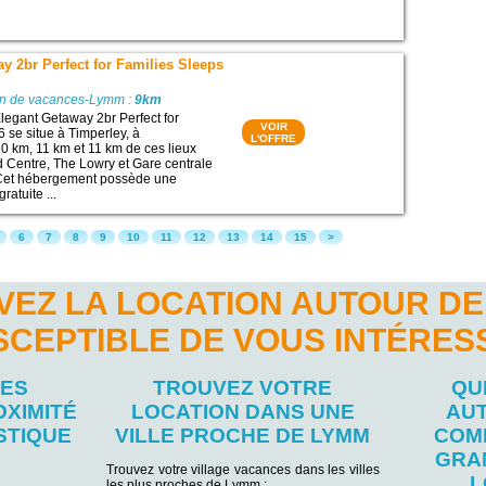
y 2br Perfect for Families Sleeps
on de vacances-Lymm :
9km
egant Getaway 2br Perfect for
VOIR
6 se situe à Timperley, à
L'OFFRE
0 km, 11 km et 11 km de ces lieux
ord Centre, The Lowry et Gare centrale
Cet hébergement possède une
ratuite ...
6
7
8
9
10
11
12
13
14
15
>
VEZ LA LOCATION AUTOUR DE
SCEPTIBLE DE VOUS INTÉRES
LES
TROUVEZ VOTRE
QU
OXIMITÉ
LOCATION DANS UNE
AU
STIQUE
VILLE PROCHE DE LYMM
COM
GRA
Trouvez votre village vacances dans les villes
L
les plus proches de Lymm :