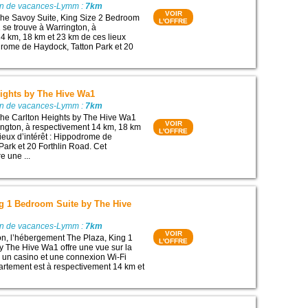
on de vacances-Lymm :
7km
VOIR
he Savoy Suite, King Size 2 Bedroom
L'OFFRE
se trouve à Warrington, à
4 km, 18 km et 23 km de ces lieux
odrome de Haydock, Tatton Park et 20
eights by The Hive Wa1
on de vacances-Lymm :
7km
he Carlton Heights by The Hive Wa1
VOIR
ington, à respectivement 14 km, 18 km
L'OFFRE
lieux d’intérêt : Hippodrome de
Park et 20 Forthlin Road. Cet
e une ...
ng 1 Bedroom Suite by The Hive
on de vacances-Lymm :
7km
VOIR
on, l’hébergement The Plaza, King 1
L'OFFRE
 The Hive Wa1 offre une vue sur la
nd un casino et une connexion Wi-Fi
partement est à respectivement 14 km et