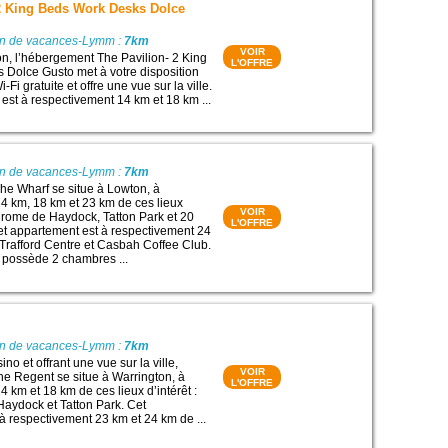
 2 King Beds Work Desks Dolce
on de vacances-Lymm :
7km
VOIR
on, l’hébergement The Pavilion- 2 King
L'OFFRE
Dolce Gusto met à votre disposition
Fi gratuite et offre une vue sur la ville.
est à respectivement 14 km et 18 km ...
on de vacances-Lymm :
7km
he Wharf se situe à Lowton, à
4 km, 18 km et 23 km de ces lieux
VOIR
odrome de Haydock, Tatton Park et 20
L'OFFRE
et appartement est à respectivement 24
 Trafford Centre et Casbah Coffee Club.
 possède 2 chambres ...
on de vacances-Lymm :
7km
no et offrant une vue sur la ville,
VOIR
e Regent se situe à Warrington, à
L'OFFRE
 km et 18 km de ces lieux d’intérêt :
aydock et Tatton Park. Cet
à respectivement 23 km et 24 km de ...