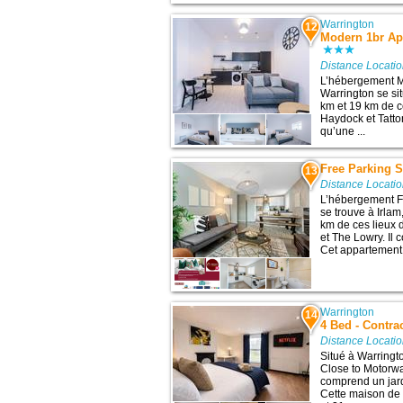
Warrington
12
Modern 1br Ap
Distance Locati
L’hébergement M
Warrington se si
km et 19 km de c
Haydock et Tatto
qu’une ...
Free Parking S
13
Distance Locati
L’hébergement Fr
se trouve à Irla
km de ces lieux d
et The Lowry. Il
Cet appartement 
Warrington
14
4 Bed - Contra
Distance Locati
Situé à Warringt
Close to Motorway
comprend un jard
Cette maison de