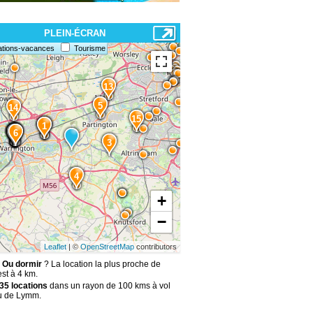
PLEIN-ÉCRAN
ations-vacances
Tourisme
13
5
14
15
2
1
12
10
11
9
8
7
6
3
4
+
−
Leaflet
| ©
OpenStreetMap
contributors
 Ou dormir
? La location la plus proche de
st à 4 km.
35 locations
dans un rayon de 100 kms à vol
u de Lymm.