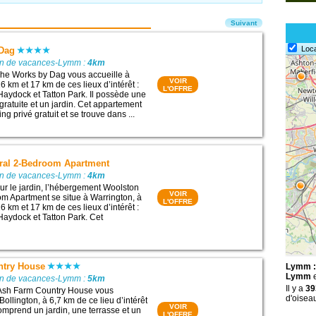
Suivant
Loc
 Dag
on de vacances-Lymm :
4km
he Works by Dag vous accueille à
VOIR
 km et 17 km de ces lieux d’intérêt :
L'OFFRE
aydock et Tatton Park. Il possède une
gratuite et un jardin. Cet appartement
g privé gratuit et se trouve dans ...
ral 2-Bedroom Apartment
on de vacances-Lymm :
4km
sur le jardin, l’hébergement Woolston
VOIR
m Apartment se situe à Warrington, à
L'OFFRE
 km et 17 km de ces lieux d’intérêt :
aydock et Tatton Park. Cet
ntry House
Lymm :
Lymm
e
on de vacances-Lymm :
5km
Il y a
39
 Ash Farm Country House vous
d'oisea
 Bollington, à 6,7 km de ce lieu d’intérêt
VOIR
 comprend un jardin, une terrasse et un
L'OFFRE