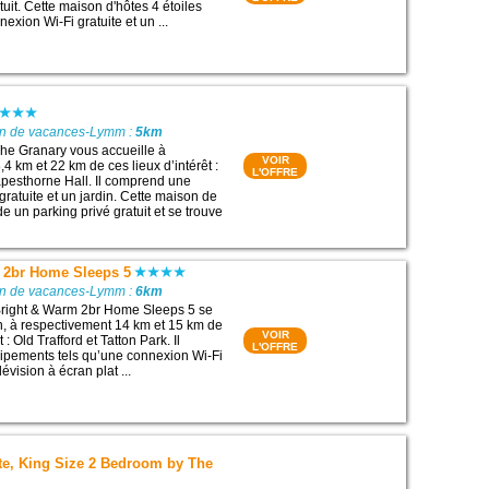
tuit. Cette maison d'hôtes 4 étoiles
xion Wi-Fi gratuite et un ...
on de vacances-Lymm :
5km
he Granary vous accueille à
VOIR
4 km et 22 km de ces lieux d’intérêt :
L'OFFRE
apesthorne Hall. Il comprend une
ratuite et un jardin. Cette maison de
 un parking privé gratuit et se trouve
 2br Home Sleeps 5
on de vacances-Lymm :
6km
right & Warm 2br Home Sleeps 5 se
on, à respectivement 14 km et 15 km de
VOIR
t : Old Trafford et Tatton Park. Il
L'OFFRE
ipements tels qu’une connexion Wi-Fi
lévision à écran plat ...
te, King Size 2 Bedroom by The