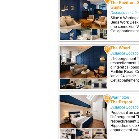
The Pavilion-
Gusto
Distance Locati
Situé à Warringt
Beds Work Desks 
une connexion Wi-
Cet appartement 
The Wharf
10
Distance Locati
L’hébergement T
respectivement 1
d’intérêt : Hipp
Forthlin Road. C
km et 24 km de :
Cet appartement
Warrington
11
The Regent
Distance Locati
Proposant un casi
l’hébergement Th
respectivement 14
Hippodrome de H
appartement est 