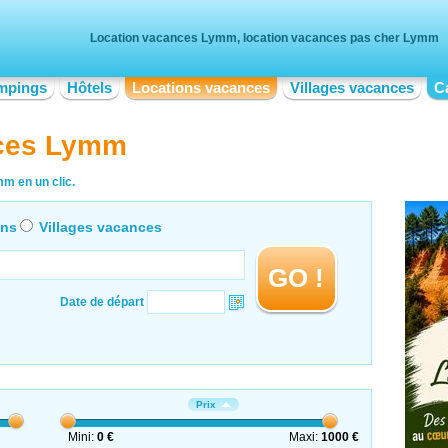
Location vacances Lymm, location vacances pas cher Lymm
mpings
Hôtels
Locations vacances
Villages vacances
C
nces Lymm
m en un clic.
ons
Villages vacances
GO !
Date de départ
Prix
Mini:
0 €
Maxi:
1000 €