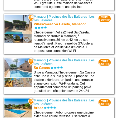
Wi-Fi gratuite. Cette maison de vacances
comprend également une piscine ...
Manacor
|
Province des Îles Baléares
|
Les
10
VOIR
Iles Baléares
L'OFFRE
Villas2meet Sa Caseta, Manacor
L’hébergement Villas2meet Sa Caseta,
Manacor se trouve à Manacor, à
respectivement 36 km et 42 km de ces
lieux d’intérêt : Parc naturel de S'Albufera
de Mallorca et Vieille ville d'Alcúdia. Il
propose une connexion Wi-Fi ...
Manacor
|
Province des Îles Baléares
|
Les
11
VOIR
Iles Baléares
L'OFFRE
Sa Caseta
Situé à Manacor, l’hébergement Sa Caseta
offre une vue sur la piscine. Il propose une
piscine extérieure, un jardin, une terrasse
et une connexion Wi-Fi gratuite. Cet
appartement comprend un parking privé
gratuit et une réception ouverte 24h/24 ...
Manacor
|
Province des Îles Baléares
|
Les
12
VOIR
Iles Baléares
L'OFFRE
Arbor
L’hébergement Arbor propose une piscine
extérieure et une terrasse. Il se trouve à