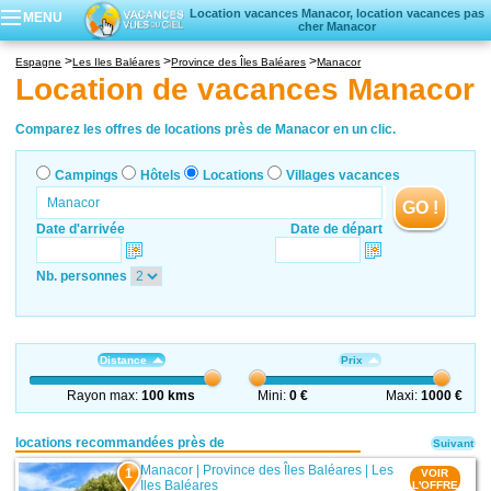
Location vacances Manacor, location vacances pas
MENU
cher Manacor
Campings
Espagne
Les Iles Baléares
Province des Îles Baléares
Manacor
Hôtels
Location de vacances Manacor
Locations vacances
Villages vacances
Comparez les offres de locations près de Manacor en un clic.
Campings
Hôtels
Locations
Villages vacances
GO !
Date d'arrivée
Date de départ
Nb. personnes
Distance
Prix
Rayon max:
100 kms
Mini:
0 €
Maxi:
1000 €
locations recommandées près de
Suivant
Manacor
|
Province des Îles Baléares
|
Les
1
VOIR
Iles Baléares
L'OFFRE