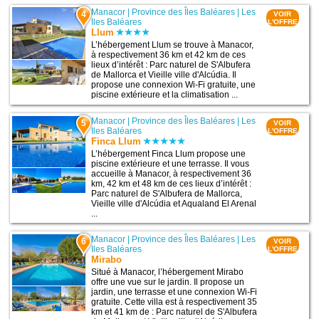
Manacor
|
Province des Îles Baléares
|
Les
4
VOIR
Iles Baléares
L'OFFRE
Llum
L’hébergement Llum se trouve à Manacor,
à respectivement 36 km et 42 km de ces
lieux d’intérêt : Parc naturel de S'Albufera
de Mallorca et Vieille ville d'Alcúdia. Il
propose une connexion Wi-Fi gratuite, une
piscine extérieure et la climatisation ...
Manacor
|
Province des Îles Baléares
|
Les
5
VOIR
Iles Baléares
L'OFFRE
Finca Llum
L’hébergement Finca Llum propose une
piscine extérieure et une terrasse. Il vous
accueille à Manacor, à respectivement 36
km, 42 km et 48 km de ces lieux d’intérêt :
Parc naturel de S'Albufera de Mallorca,
Vieille ville d'Alcúdia et Aqualand El Arenal
...
Manacor
|
Province des Îles Baléares
|
Les
6
VOIR
Iles Baléares
L'OFFRE
Mirabo
Situé à Manacor, l’hébergement Mirabo
offre une vue sur le jardin. Il propose un
jardin, une terrasse et une connexion Wi-Fi
gratuite. Cette villa est à respectivement 35
km et 41 km de : Parc naturel de S'Albufera