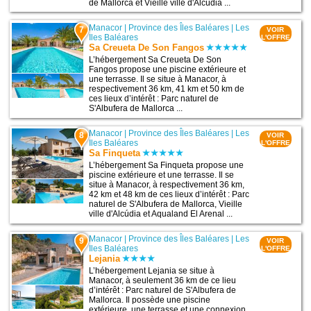
de Mallorca et Vieille ville d'Alcúdia ...
Manacor
|
Province des Îles Baléares
|
Les
7
VOIR
Iles Baléares
L'OFFRE
Sa Creueta De Son Fangos
L’hébergement Sa Creueta De Son
Fangos propose une piscine extérieure et
une terrasse. Il se situe à Manacor, à
respectivement 36 km, 41 km et 50 km de
ces lieux d’intérêt : Parc naturel de
S'Albufera de Mallorca ...
Manacor
|
Province des Îles Baléares
|
Les
8
VOIR
Iles Baléares
L'OFFRE
Sa Finqueta
L’hébergement Sa Finqueta propose une
piscine extérieure et une terrasse. Il se
situe à Manacor, à respectivement 36 km,
42 km et 48 km de ces lieux d’intérêt : Parc
naturel de S'Albufera de Mallorca, Vieille
ville d'Alcúdia et Aqualand El Arenal ...
Manacor
|
Province des Îles Baléares
|
Les
9
VOIR
Iles Baléares
L'OFFRE
Lejania
L’hébergement Lejania se situe à
Manacor, à seulement 36 km de ce lieu
d’intérêt : Parc naturel de S'Albufera de
Mallorca. Il possède une piscine
extérieure, une terrasse et une connexion