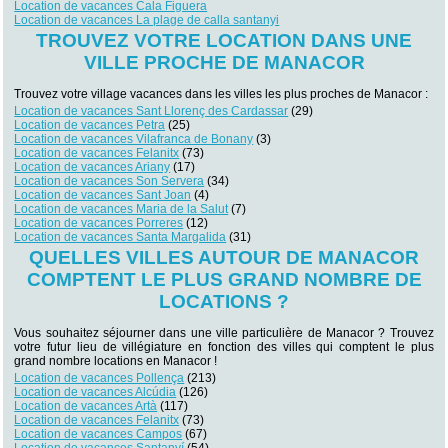
Location de vacances Cala Figuera
Location de vacances La plage de calla santanyi
TROUVEZ VOTRE LOCATION DANS UNE
VILLE PROCHE DE MANACOR
Trouvez votre village vacances dans les villes les plus proches de Manacor :
Location de vacances Sant Llorenç des Cardassar
(29)
Location de vacances Petra
(25)
Location de vacances Vilafranca de Bonany
(3)
Location de vacances Felanitx
(73)
Location de vacances Ariany
(17)
Location de vacances Son Servera
(34)
Location de vacances Sant Joan
(4)
Location de vacances Maria de la Salut
(7)
Location de vacances Porreres
(12)
Location de vacances Santa Margalida
(31)
QUELLES VILLES AUTOUR DE MANACOR
COMPTENT LE PLUS GRAND NOMBRE DE
LOCATIONS ?
Vous souhaitez séjourner dans une ville particulière de Manacor ? Trouvez
votre futur lieu de villégiature en fonction des villes qui comptent le plus
grand nombre locations en Manacor !
Location de vacances Pollença
(213)
Location de vacances Alcúdia
(126)
Location de vacances Artà
(117)
Location de vacances Felanitx
(73)
Location de vacances Campos
(67)
Location de vacances Santanyí
(54)