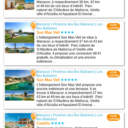
Manacor, à respectivement 36 km, 42 km
et 48 km de ces lieux d’intérêt : Parc
naturel de S'Albufera de Mallorca, Vieille
ville d'Alcúdia et Aqualand El Arenal ...
Manacor
|
Province des Îles Baléares
|
Les
13
VOIR
Iles Baléares
L'OFFRE
Son Mas Vell
L’hébergement Son Mas Vell se situe à
Manacor, à respectivement 37 km et 43 km
de ces lieux d’intérêt : Parc naturel de
S'Albufera de Mallorca et Vieille ville
d'Alcúdia. Il propose une connexion Wi-Fi
gratuite, la climatisation et une piscine
extérieure ...
Manacor
|
Province des Îles Baléares
|
Les
14
VOIR
Iles Baléares
L'OFFRE
Son Mas Vell
L’hébergement Son Mas Vell propose une
piscine extérieure et une terrasse. Il se
trouve à Manacor, à respectivement 37 km,
43 km et 49 km de ces lieux d’intérêt : Parc
naturel de S'Albufera de Mallorca, Vieille
ville d'Alcúdia et Aqualand El Arenal ...
Manacor
|
Province des Îles Baléares
|
Les
15
VOIR
Iles Baléares
L'OFFRE
Castillo