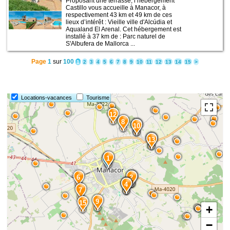
Proposant une terrasse, l’hébergement
Castillo vous accueille à Manacor, à
respectivement 43 km et 49 km de ces
lieux d’intérêt : Vieille ville d'Alcúdia et
Aqualand El Arenal. Cet hébergement est
installé à 37 km de : Parc naturel de
S'Albufera de Mallorca ...
Page
1
sur
100
1
2
3
4
5
6
7
8
9
10
11
12
13
14
15
>
Locations-vacances
Tourisme
12
8
11
10
14
13
1
6
2
3
5
4
7
9
15
+
−