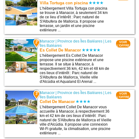
Villa Tortuga con piscina
L’hébergement Villa Tortuga con piscina
se trouve à Manacor, à seulement 34 km
de ce lieu d’intérêt : Parc naturel de
S'Albufera de Mallorca. Il propose une
terrasse, un jardin et une piscine
extérieure ...
Manacor
|
Province des Îles Baléares
|
Les
2
VOIR
Iles Baléares
L'OFFRE
Es Collet De Manacor
L’hébergement Es Collet De Manacor
propose une piscine extérieure et une
terrasse. Il se situe à Manacor, à
respectivement 36 km, 42 km et 48 km de
ces lieux d’intérêt : Parc naturel de
S'Albufera de Mallorca, Vieille ville
d'Alcúdia et Aqualand El Arenal ...
Manacor
|
Province des Îles Baléares
|
Les
3
VOIR
Iles Baléares
L'OFFRE
Collet De Manacor
L’hébergement Collet De Manacor vous
accueille à Manacor, à respectivement 36
km et 42 km de ces lieux d’intérêt : Parc
naturel de S'Albufera de Mallorca et Vieille
ville d'Alcúdia. Il propose une connexion
Wi-Fi gratuite, la climatisation, une piscine
extérieure ...