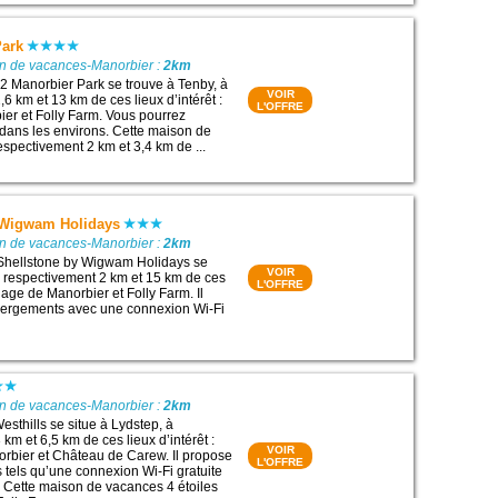
Park
on de vacances-Manorbier :
2km
 Manorbier Park se trouve à Tenby, à
VOIR
6 km et 13 km de ces lieux d’intérêt :
L'OFFRE
er et Folly Farm. Vous pourrez
o dans les environs. Cette maison de
espectivement 2 km et 3,4 km de ...
 Wigwam Holidays
on de vacances-Manorbier :
2km
 Shellstone by Wigwam Holidays se
VOIR
à respectivement 2 km et 15 km de ces
L'OFFRE
 Plage de Manorbier et Folly Farm. Il
ergements avec une connexion Wi-Fi
on de vacances-Manorbier :
2km
sthills se situe à Lydstep, à
km et 6,5 km de ces lieux d’intérêt :
VOIR
rbier et Château de Carew. Il propose
L'OFFRE
tels qu’une connexion Wi-Fi gratuite
n. Cette maison de vacances 4 étoiles