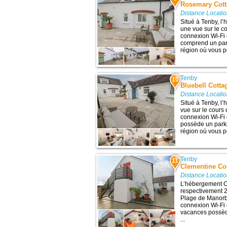
Rosemary Cot
Distance Locati
Situé à Tenby, l
une vue sur le c
connexion Wi-Fi 
comprend un park
région où vous po
Tenby
10
Bluebell Cotta
Distance Locati
Situé à Tenby, l
vue sur le cours 
connexion Wi-Fi 
possède un parki
région où vous po
Tenby
11
Clementine Co
Distance Locati
L’hébergement C
respectivement 2,
Plage de Manorbi
connexion Wi-Fi g
vacances possède
...