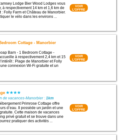
Ramsey Lodge Bier Wood Lodges vous
VOIR
y, à respectivement 14 km et 1,6 km de
L'OFFRE
êt : Folly Farm et Château de Manorbier.
iquer le vélo dans les environs ...
 Bedroom Cottage - Manorbier
oap Barn - 1 Bedroom Cottage -
VOIR
ccueille à respectivement 2,4 km et 15
L'OFFRE
’intérêt : Plage de Manorbier et Folly
 une connexion Wi-Fi gratuite et un
age
on de vacances-Manorbier :
1km
’hébergement Primrose Cottage offre
VOIR
urs d’eau. Il possède un jardin et une
L'OFFRE
gratuite. Cette maison de vacances
ng privé gratuit et se trouve dans une
urrez pratiquer des activités ...