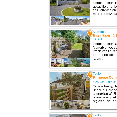
L’hébergement 
accueille à Tenb
ces lieux d’intér
Vous pourrez prat
Manorbier
7
Soap Barn - 1
L’hébergement S
Manorbier vous a
km de ces lieux d
Farm. Il possède
jardin ...
Tenby
8
Primrose Cott
Distance Locati
Situé à Tenby, l
une vue sur le co
connexion Wi-Fi 
possède un parki
région où vous po
Tenby
9