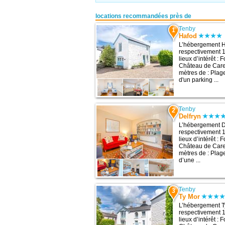
locations recommandées près de
Tenby
1
Hafod
L’hébergement Ha
respectivement 1
lieux d’intérêt :
Château de Care
mètres de : Plag
d'un parking ...
Tenby
2
Delfryn
L’hébergement De
respectivement 1
lieux d’intérêt :
Château de Care
mètres de : Plag
d’une ...
Tenby
3
Ty Mor
L’hébergement Ty
respectivement 1
lieux d’intérêt :