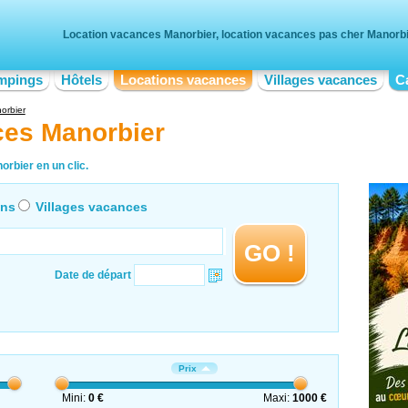
Location vacances Manorbier, location vacances pas cher Manorb
mpings
Hôtels
Locations vacances
Villages vacances
C
orbier
ces Manorbier
rbier en un clic.
ons
Villages vacances
GO !
Date de départ
Prix
Mini:
0 €
Maxi:
1000 €