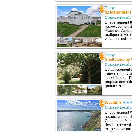
Tenby
12
82 Manorbier 
Distance Locati
L’hébergement 82
respectivement 2,
Plage de Manorbi
pratiquer le vél
vacances est à r
Tenby
13
Shellstone by
Distance Locati
L’établissement
trouve à Tenby, 
lieux d’intérêt :
propose des héb
gratuite et ...
Westhills
14
Distance Locati
L’hébergement We
respectivement 3 
Château de Mano
des équipements 
et une télévisio