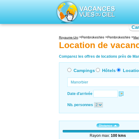
Ca
Pembrokeshire
Pembrokeshire
Royaume-Uni
Man
Location de vacan
Comparez les offres de locations près de Mano
Campings
Hôtels
Locati
Date d'arrivée
Nb. personnes
Distance
Rayon max:
100 kms