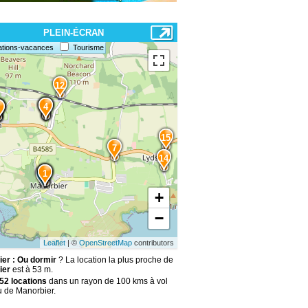
PLEIN-ÉCRAN
ations-vacances
Tourisme
12
6
5
4
0
1
15
7
14
3
2
1
+
−
Leaflet
| ©
OpenStreetMap
contributors
er : Ou dormir
? La location la plus proche de
ier
est à 53 m.
52 locations
dans un rayon de 100 kms à vol
u de Manorbier.