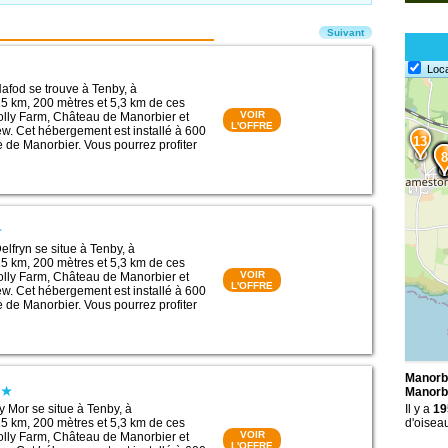
Suivant
Loc
fod se trouve à Tenby, à
5 km, 200 mètres et 5,3 km de ces
VOIR
 Folly Farm, Château de Manorbier et
L'OFFRE
w. Cet hébergement est installé à 600
13
e de Manorbier. Vous pourrez profiter
1
1
9
8
lfryn se situe à Tenby, à
5 km, 200 mètres et 5,3 km de ces
VOIR
 Folly Farm, Château de Manorbier et
L'OFFRE
w. Cet hébergement est installé à 600
e de Manorbier. Vous pourrez profiter
Manorbi
Manorb
 Mor se situe à Tenby, à
Il y a
19
5 km, 200 mètres et 5,3 km de ces
d'oisea
VOIR
 Folly Farm, Château de Manorbier et
L'OFFRE