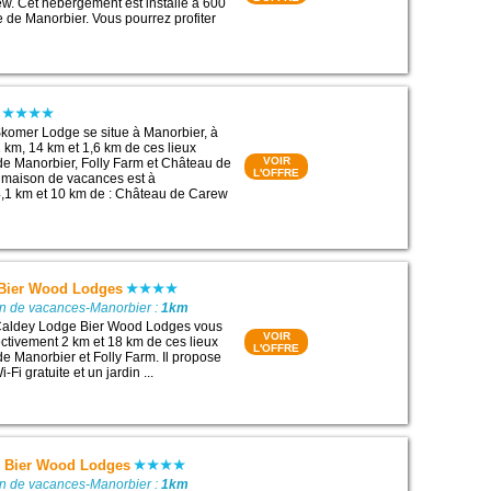
w. Cet hébergement est installé à 600
e de Manorbier. Vous pourrez profiter
komer Lodge se situe à Manorbier, à
 km, 14 km et 1,6 km de ces lieux
VOIR
e de Manorbier, Folly Farm et Château de
L'OFFRE
 maison de vacances est à
4,1 km et 10 km de : Château de Carew
Bier Wood Lodges
on de vacances-Manorbier :
1km
Caldey Lodge Bier Wood Lodges vous
VOIR
ectivement 2 km et 18 km de ces lieux
L'OFFRE
 de Manorbier et Folly Farm. Il propose
Fi gratuite et un jardin ...
 Bier Wood Lodges
on de vacances-Manorbier :
1km