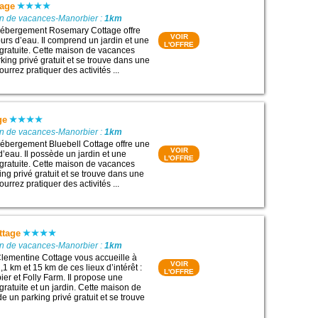
tage
on de vacances-Manorbier :
1km
’hébergement Rosemary Cottage offre
VOIR
ours d’eau. Il comprend un jardin et une
L'OFFRE
gratuite. Cette maison de vacances
ing privé gratuit et se trouve dans une
urrez pratiquer des activités ...
ge
on de vacances-Manorbier :
1km
’hébergement Bluebell Cottage offre une
VOIR
d’eau. Il possède un jardin et une
L'OFFRE
gratuite. Cette maison de vacances
ng privé gratuit et se trouve dans une
urrez pratiquer des activités ...
ttage
on de vacances-Manorbier :
1km
lementine Cottage vous accueille à
VOIR
1 km et 15 km de ces lieux d’intérêt :
L'OFFRE
er et Folly Farm. Il propose une
ratuite et un jardin. Cette maison de
 un parking privé gratuit et se trouve