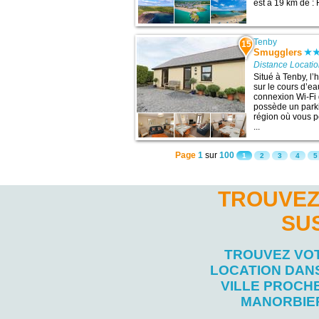
est à 19 km de : F
Tenby
15
Smugglers
Distance Locati
Situé à Tenby, l
sur le cours d’ea
connexion Wi-Fi 
possède un parki
région où vous po
...
Page
1
sur
100
1
2
3
4
5
TROUVEZ
SU
TROUVEZ VO
LOCATION DAN
VILLE PROCH
MANORBIE