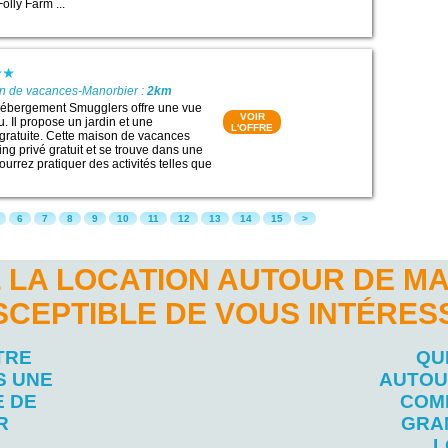
olly Farm ...
on de vacances-Manorbier :
2km
’hébergement Smugglers offre une vue
VOIR
u. Il propose un jardin et une
L'OFFRE
gratuite. Cette maison de vacances
ng privé gratuit et se trouve dans une
urrez pratiquer des activités telles que
6
7
8
9
10
11
12
13
14
15
>
 LA LOCATION AUTOUR DE M
SCEPTIBLE DE VOUS INTÉRES
TRE
QU
S UNE
AUTOU
E DE
COM
R
GRA
L