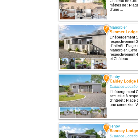
Château de Care
mètres de : Plag
d’une ...
Manorbier
4
Skomer Lodge
L’hébergement S
respectivement 2
d’intérêt : Plag
Manorbier. Cette
respectivement 
et Château ...
Tenby
5
Caldey Lodge 
Distance Locati
L’hébergement 
accueille à resp
d’intérêt : Plage
une connexion Wi-
Tenby
6
Ramsey Lodge
Distance Locati