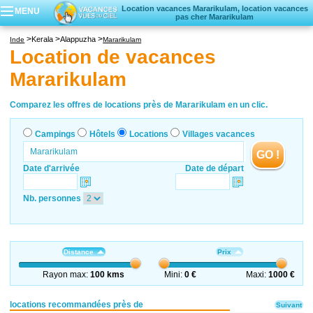
Location vacances Mararikulam, location vacances
MENU
pas cher Mararikulam
Campings
Kerala
Alappuzha
Inde
Mararikulam
Hôtels
Location de vacances
Locations vacances
Mararikulam
Villages vacances
Comparez les offres de locations près de Mararikulam en un clic.
Campings
Hôtels
Locations
Villages vacances
GO !
Date d'arrivée
Date de départ
Nb. personnes
Distance
Prix
Rayon max:
100 kms
Mini:
0 €
Maxi:
1000 €
locations recommandées près de
Suivant