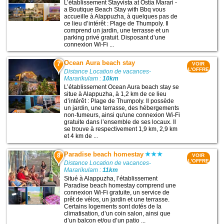
L’établissement Stayvista at Ostia Marari -
a Boutique Beach Stay with Bbq vous
accueille à Alappuzha, à quelques pas de
ce lieu d’intérêt : Plage de Thumpoly. Il
comprend un jardin, une terrasse et un
parking privé gratuit. Disposant d’une
connexion Wi-Fi ...
Ocean Aura beach stay
7
VOIR
L'OFFRE
Distance Location de vacances-
Mararikulam :
10km
L’établissement Ocean Aura beach stay se
situe à Alappuzha, à 1,2 km de ce lieu
d’intérêt : Plage de Thumpoly. Il possède
un jardin, une terrasse, des hébergements
non-fumeurs, ainsi qu'une connexion Wi-Fi
gratuite dans l’ensemble de ses locaux. Il
se trouve à respectivement 1,9 km, 2,9 km
et 4 km de ...
Paradise beach homestay
8
VOIR
L'OFFRE
Distance Location de vacances-
Mararikulam :
11km
Situé à Alappuzha, l’établissement
Paradise beach homestay comprend une
connexion Wi-Fi gratuite, un service de
prêt de vélos, un jardin et une terrasse.
Certains logements sont dotés de la
climatisation, d’un coin salon, ainsi que
d’un balcon et/ou d’un patio ...