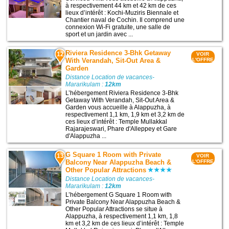
à respectivement 44 km et 42 km de ces
lieux d’intérêt : Kochi-Muziris Biennale et
Chantier naval de Cochin. Il comprend une
connexion Wi-Fi gratuite, une salle de
sport et un jardin avec ...
Riviera Residence 3-Bhk Getaway
12
VOIR
With Verandah, Sit-Out Area &
L'OFFRE
Garden
Distance Location de vacances-
Mararikulam :
12km
L’hébergement Riviera Residence 3-Bhk
Getaway With Verandah, Sit-Out Area &
Garden vous accueille à Alappuzha, à
respectivement 1,1 km, 1,9 km et 3,2 km de
ces lieux d’intérêt : Temple Mullakkal
Rajarajeswari, Phare d'Alleppey et Gare
d'Alappuzha ...
G Square 1 Room with Private
13
VOIR
Balcony Near Alappuzha Beach &
L'OFFRE
Other Popular Attractions
Distance Location de vacances-
Mararikulam :
12km
L’hébergement G Square 1 Room with
Private Balcony Near Alappuzha Beach &
Other Popular Attractions se situe à
Alappuzha, à respectivement 1,1 km, 1,8
km et 3,2 km de ces lieux d’intérêt : Temple