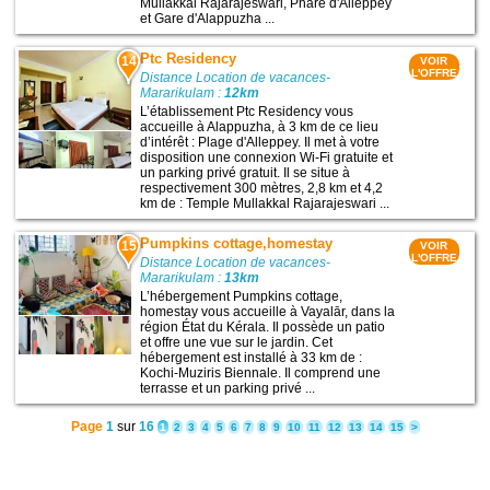
Mullakkal Rajarajeswari, Phare d'Alleppey
et Gare d'Alappuzha ...
Ptc Residency
14
VOIR
L'OFFRE
Distance Location de vacances-
Mararikulam :
12km
L’établissement Ptc Residency vous
accueille à Alappuzha, à 3 km de ce lieu
d’intérêt : Plage d'Alleppey. Il met à votre
disposition une connexion Wi-Fi gratuite et
un parking privé gratuit. Il se situe à
respectivement 300 mètres, 2,8 km et 4,2
km de : Temple Mullakkal Rajarajeswari ...
Pumpkins cottage,homestay
15
VOIR
L'OFFRE
Distance Location de vacances-
Mararikulam :
13km
L’hébergement Pumpkins cottage,
homestay vous accueille à Vayalār, dans la
région État du Kérala. Il possède un patio
et offre une vue sur le jardin. Cet
hébergement est installé à 33 km de :
Kochi-Muziris Biennale. Il comprend une
terrasse et un parking privé ...
Page
1
sur
16
1
2
3
4
5
6
7
8
9
10
11
12
13
14
15
>