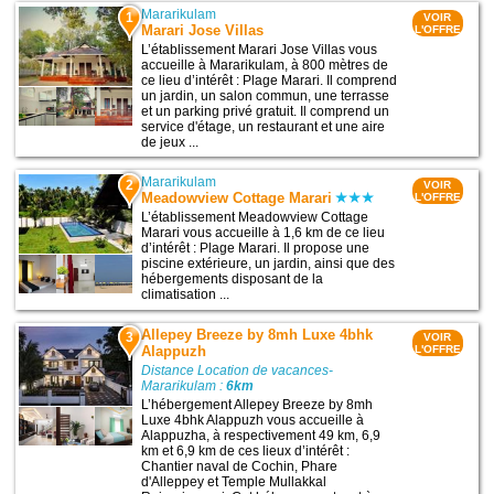
Mararikulam
1
VOIR
Marari Jose Villas
L'OFFRE
L’établissement Marari Jose Villas vous
accueille à Mararikulam, à 800 mètres de
ce lieu d’intérêt : Plage Marari. Il comprend
un jardin, un salon commun, une terrasse
et un parking privé gratuit. Il comprend un
service d'étage, un restaurant et une aire
de jeux ...
Mararikulam
2
VOIR
Meadowview Cottage Marari
L'OFFRE
L’établissement Meadowview Cottage
Marari vous accueille à 1,6 km de ce lieu
d’intérêt : Plage Marari. Il propose une
piscine extérieure, un jardin, ainsi que des
hébergements disposant de la
climatisation ...
Allepey Breeze by 8mh Luxe 4bhk
3
VOIR
Alappuzh
L'OFFRE
Distance Location de vacances-
Mararikulam :
6km
L’hébergement Allepey Breeze by 8mh
Luxe 4bhk Alappuzh vous accueille à
Alappuzha, à respectivement 49 km, 6,9
km et 6,9 km de ces lieux d’intérêt :
Chantier naval de Cochin, Phare
d'Alleppey et Temple Mullakkal