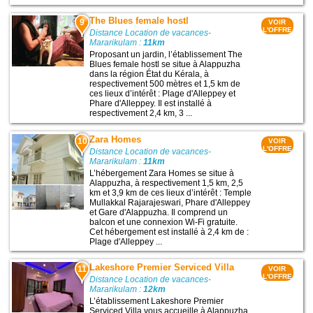
The Blues female hostl
9
VOIR
L'OFFRE
Distance Location de vacances-
Mararikulam :
11km
Proposant un jardin, l’établissement The
Blues female hostl se situe à Alappuzha
dans la région État du Kérala, à
respectivement 500 mètres et 1,5 km de
ces lieux d’intérêt : Plage d'Alleppey et
Phare d'Alleppey. Il est installé à
respectivement 2,4 km, 3 ...
Zara Homes
10
VOIR
L'OFFRE
Distance Location de vacances-
Mararikulam :
11km
L’hébergement Zara Homes se situe à
Alappuzha, à respectivement 1,5 km, 2,5
km et 3,9 km de ces lieux d’intérêt : Temple
Mullakkal Rajarajeswari, Phare d'Alleppey
et Gare d'Alappuzha. Il comprend un
balcon et une connexion Wi-Fi gratuite.
Cet hébergement est installé à 2,4 km de :
Plage d'Alleppey ...
Lakeshore Premier Serviced Villa
11
VOIR
L'OFFRE
Distance Location de vacances-
Mararikulam :
12km
L’établissement Lakeshore Premier
Serviced Villa vous accueille à Alappuzha,