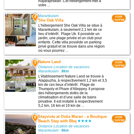
Rajarajeswari. Cet hébergement met à
votre ...
Mararikulam
4
VOIR
She Oak Villa
L'OFFRE
L’hébergement She Oak Villa se situe à
Mararikulam, à seulement 2,1 km de ce
lieu d’intérêt : Plage Uk. Il possède un
jardin, une plage privée et un club pour
enfants. Cette villa possède un parking
privé gratuit et se trouve dans une région
où vous pourrez ...
Nature Land
5
VOIR
L'OFFRE
Distance Location de vacances-
Mararikulam :
9km
L’établissement Nature Land se trouve à
Alappuzha, à respectivement 1,2 km et 3,5
km de ces lieux d’intérêt : Plage de
Thumpoly et Phare d'Alleppey. Il propose
des hébergements dotés de la
climatisation et d’une salle de bains
privative. Il est installé à respectivement
5,2 km, 16 km et 19 km de ...
Stayvista at Ostia Marari - a Boutique
6
VOIR
Beach Stay with Bbq
L'OFFRE
Distance Location de vacances-
Mararikulam :
9km