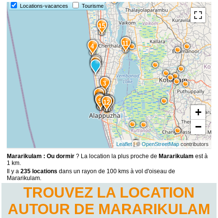
Locations-vacances
Tourisme
15
11
4
2
1
3
5
6
7
8
9
10
14
13
12
+
−
Leaflet
| ©
OpenStreetMap
contributors
Mararikulam : Ou dormir
? La location la plus proche de
Mararikulam
est à
1 km.
Il y a
235 locations
dans un rayon de 100 kms à vol d'oiseau de
Mararikulam.
TROUVEZ LA LOCATION
AUTOUR DE MARARIKULAM