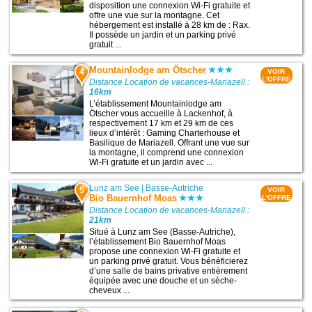
disposition une connexion Wi-Fi gratuite et
offre une vue sur la montagne. Cet
hébergement est installé à 28 km de : Rax.
Il possède un jardin et un parking privé
gratuit ...
Mountainlodge am Ötscher
4
VOIR
L'OFFRE
Distance Location de vacances-Mariazell :
16km
L’établissement Mountainlodge am
Ötscher vous accueille à Lackenhof, à
respectivement 17 km et 29 km de ces
lieux d’intérêt : Gaming Charterhouse et
Basilique de Mariazell. Offrant une vue sur
la montagne, il comprend une connexion
Wi-Fi gratuite et un jardin avec ...
Lunz am See
|
Basse-Autriche
5
VOIR
Bio Bauernhof Moas
L'OFFRE
Distance Location de vacances-Mariazell :
21km
Situé à Lunz am See (Basse-Autriche),
l’établissement Bio Bauernhof Moas
propose une connexion Wi-Fi gratuite et
un parking privé gratuit. Vous bénéficierez
d’une salle de bains privative entièrement
équipée avec une douche et un sèche-
cheveux ...