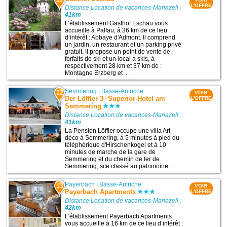
L'OFFRE
Distance Location de vacances-Mariazell :
41km
L’établissement Gasthof Eschau vous
accueille à Palfau, à 36 km de ce lieu
d’intérêt : Abbaye d'Admont. Il comprend
un jardin, un restaurant et un parking privé
gratuit. Il propose un point de vente de
forfaits de ski et un local à skis, à
respectivement 28 km et 37 km de :
Montagne Erzberg et ...
Semmering
|
Basse-Autriche
12
VOIR
Der Löffler 3ˢ Superior-Hotel am
L'OFFRE
Semmering
Distance Location de vacances-Mariazell :
41km
La Pension Löffler occupe une villa Art
déco à Semmering, à 5 minutes à pied du
téléphérique d'Hirschenkogel et à 10
minutes de marche de la gare de
Semmering et du chemin de fer de
Semmering, site classé au patrimoine ...
Payerbach
|
Basse-Autriche
13
VOIR
Payerbach Apartments
L'OFFRE
Distance Location de vacances-Mariazell :
42km
L’établissement Payerbach Apartments
vous accueille à 16 km de ce lieu d’intérêt :