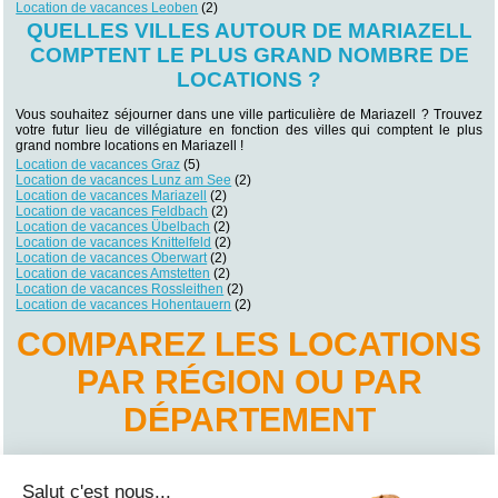
Location de vacances Leoben
(2)
QUELLES VILLES AUTOUR DE MARIAZELL
COMPTENT LE PLUS GRAND NOMBRE DE
LOCATIONS ?
Vous souhaitez séjourner dans une ville particulière de Mariazell ? Trouvez
votre futur lieu de villégiature en fonction des villes qui comptent le plus
grand nombre locations en Mariazell !
Location de vacances Graz
(5)
Location de vacances Lunz am See
(2)
Location de vacances Mariazell
(2)
Location de vacances Feldbach
(2)
Location de vacances Übelbach
(2)
Location de vacances Knittelfeld
(2)
Location de vacances Oberwart
(2)
Location de vacances Amstetten
(2)
Location de vacances Rossleithen
(2)
Location de vacances Hohentauern
(2)
COMPAREZ LES LOCATIONS
PAR RÉGION OU PAR
DÉPARTEMENT
Location de vacances Basse-Autriche
Location de vacances Burgenland
Salut c'est nous...
Location de vacances Carinthie