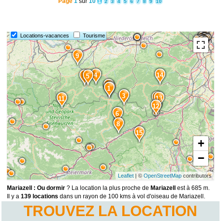
Page
1
sur
10
1
2
3
4
5
6
7
8
9
10
Locations-vacances
Tourisme
9
4
14
7
5
2
1
3
10
13
11
12
6
8
15
+
−
Leaflet
| ©
OpenStreetMap
contributors
Mariazell : Ou dormir
? La location la plus proche de
Mariazell
est à 685 m.
Il y a
139 locations
dans un rayon de 100 kms à vol d'oiseau de Mariazell.
TROUVEZ LA LOCATION