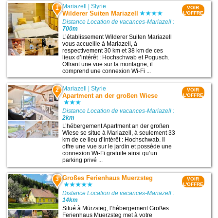
Mariazell
|
Styrie
1
VOIR
Wilderer Suiten Mariazell
L'OFFRE
Distance Location de vacances-Mariazell :
700m
L’établissement Wilderer Suiten Mariazell
vous accueille à Mariazell, à
respectivement 30 km et 38 km de ces
lieux d’intérêt : Hochschwab et Pogusch.
Offrant une vue sur la montagne, il
comprend une connexion Wi-Fi ...
Mariazell
|
Styrie
2
VOIR
Apartment an der großen Wiese
L'OFFRE
Distance Location de vacances-Mariazell :
2km
L’hébergement Apartment an der großen
Wiese se situe à Mariazell, à seulement 33
km de ce lieu d’intérêt : Hochschwab. Il
offre une vue sur le jardin et possède une
connexion Wi-Fi gratuite ainsi qu’un
parking privé ...
Großes Ferienhaus Muerzsteg
3
VOIR
L'OFFRE
Distance Location de vacances-Mariazell :
14km
Situé à Mürzsteg, l’hébergement Großes
Ferienhaus Muerzsteg met à votre