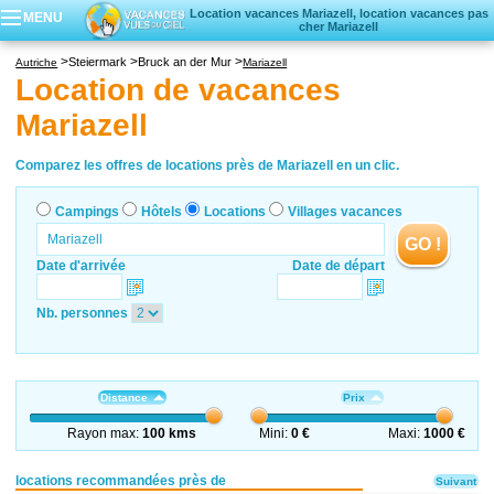
Location vacances Mariazell, location vacances pas
MENU
cher Mariazell
Campings
Steiermark
Bruck an der Mur
Autriche
Mariazell
Hôtels
Location de vacances
Locations vacances
Mariazell
Villages vacances
Comparez les offres de locations près de Mariazell en un clic.
Campings
Hôtels
Locations
Villages vacances
GO !
Date d'arrivée
Date de départ
Nb. personnes
Distance
Prix
Rayon max:
100 kms
Mini:
0 €
Maxi:
1000 €
locations recommandées près de
Suivant