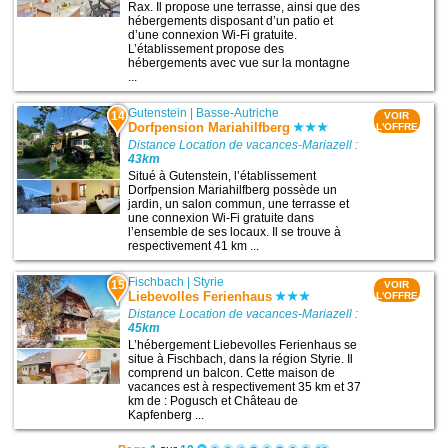
Rax. Il propose une terrasse, ainsi que des
hébergements disposant d’un patio et
d’une connexion Wi-Fi gratuite.
L’établissement propose des
hébergements avec vue sur la montagne
...
Gutenstein
|
Basse-Autriche
14
VOIR
Dorfpension Mariahilfberg
L'OFFRE
Distance Location de vacances-Mariazell :
43km
Situé à Gutenstein, l’établissement
Dorfpension Mariahilfberg possède un
jardin, un salon commun, une terrasse et
une connexion Wi-Fi gratuite dans
l’ensemble de ses locaux. Il se trouve à
respectivement 41 km ...
Fischbach
|
Styrie
15
VOIR
Liebevolles Ferienhaus
L'OFFRE
Distance Location de vacances-Mariazell :
45km
L’hébergement Liebevolles Ferienhaus se
situe à Fischbach, dans la région Styrie. Il
comprend un balcon. Cette maison de
vacances est à respectivement 35 km et 37
km de : Pogusch et Château de
Kapfenberg ...