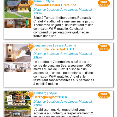
Turnau
|
Styrie
6
VOIR
Romantik Chalet Pretalhof
L'OFFRE
Distance Location de vacances-Mariazell :
22km
Situé à Turnau, l’hébergement Romantik
Chalet Pretalhof offre une vue sur le jardin.
Il comprend un jardin, un restaurant et une
connexion Wi-Fi gratuite. Ce chalet
comprend un parking privé gratuit et se
trouve dans une ...
Lunz am See
|
Basse-Autriche
7
VOIR
Landhotel Zellerhof
L'OFFRE
Distance Location de vacances-Mariazell :
23km
Le Landhotel Zellerhof est situé dans le
centre de Lunz am See, à seulement 650
mètres du lac de Lunz. Il dispose d'un
ascenseur, d'un coin pour enfants et d'une
connexion Wi-Fi gratuite. L'hôtel et le
restaurant sont accessibles aux personnes
à mobilité réduite ...
Kindberg
|
Styrie
8
VOIR
Herzogberghof
L'OFFRE
Distance Location de vacances-Mariazell :
31km
L’établissement Herzogberghof vous
accueille à Kindberg, à respectivement 12