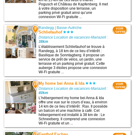
km et 15 km de ces lieux d’intérêt :
Pogusch et Château de Kapfenberg. Il met
à votre disposition une terrasse, un
parking privé gratuit ainsi qu’une
connexion Wi-Fi gratuite ...
Randegg
|
Basse-Autriche
9
VOIR
Schliefauhof
L'OFFRE
Distance Location de vacances-Mariazell :
38km
L’établissement Schliefauhof se trouve à
Randegg, à 18 km de ce lieu d’intérêt :
Basilique de Sonntagberg. Il propose un
service de prêt de vélos, un jardin, une
terrasse et un parking privé gratuit. Cette
auberge 3 étoiles propose une connexion
Wi-Fi gratuite ...
My home bei Anna & Ida
10
VOIR
L'OFFRE
Distance Location de vacances-Mariazell :
40km
L’hébergement my home bei Anna & Ida
offre une vue sur le cours d’eau, à environ
14 km de ce lieu d’intérêt : Rax. Il possède
un balcon et une machine à café. Cet
hébergement est installé à 38 km de : Le
Schneeberg. Il comprend une connexion
Wi-Fi gratuite et un ...
Gasthof Eschau
11
VOIR