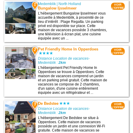
Medemblik
|
North Holland
1
VOIR
Bungalow Ijsselmeer
L'OFFRE
L’hébergement Bungalow Ijsselmeer vous
accueille à Medemblik, à proximité de ce
lieu d’intérêt : Plage Regatta. Un parking
privé est disponible sur place. Cette
maison de vacances possède 3 chambres,
une télévision à écran plat, une cuisine
équipée avec un ...
Pet Friendly Home In Opperdoes
2
VOIR
L'OFFRE
Distance Location de vacances-
Medemblik :
2km
L’hébergement Pet Friendly Home In
Opperdoes se trouve à Opperdoes. Cette
maison de vacances comprend un jardin
et un parking privé gratuit. Cette maison de
vacances se compose de 2 chambres,
d'un salon, d'une cuisine entièrement
équipée avec un réfrigérateur et ...
De Bedstee
3
VOIR
L'OFFRE
Distance Location de vacances-
Medemblik :
2km
L’hébergement De Bedstee se situe à
Opperdoes. Cette maison de vacances
possède un jardin et une connexion Wi-Fi
gratuite. Cette maison de vacances se