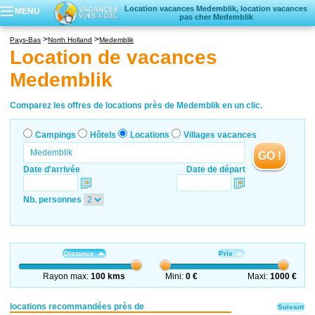
Location vacances Medemblik, location vacances
MENU
pas cher Medemblik
Campings
Pays-Bas
North Holland
Medemblik
Hôtels
Location de vacances
Locations vacances
Medemblik
Villages vacances
Comparez les offres de locations près de Medemblik en un clic.
Campings
Hôtels
Locations
Villages vacances
GO !
Date d'arrivée
Date de départ
Nb. personnes
Distance
Prix
Rayon max:
100 kms
Mini:
0 €
Maxi:
1000 €
locations recommandées près de
Suivant