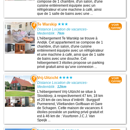
compose de 1 chambre, d'un salon, d'une
cuisine entièrement équipée avec un
réfrigérateur et une machine à café, ainsi
que de 1 salle de bains avec une ...
Te Warskip
4
VOIR
L'OFFRE
Distance Location de vacances-
Medemblik :
7km
L’hébergement Te Warskip se trouve à
Andijk. Cet appartement se compose de 1
chambre, d'un salon, d'une cuisine
entièrement équipée avec un réfrigérateur
et une machine à café, ainsi que de 1 salle
de bains avec une douche. Cet
hébergement 3 étoiles propose un parking
privé gratuit ainsi qu’une connexion ...
Vrij-Uitzicht
5
VOIR
L'OFFRE
Distance Location de vacances-
Medemblik :
12km
L’hébergement Vrij-Uitzicht se situe à
Slootdorp, à respectivement 47 km, 18 km
et 20 km de ces lieux d’intérêt : Burggolf
Purmerend, Vlietlanden Golfbaan et Gare
de Schagen. Cette maison de vacances 4
étoiles possède un parking privé gratuit et
est à 46 km de : Vuurtoren J.C.J. Van
Speijk ...