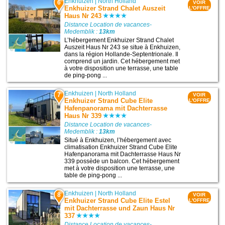
Enkhuizen
|
North Holland
6
VOIR
Enkhuizer Strand Chalet Auszeit
L'OFFRE
Haus Nr 243
Distance Location de vacances-
Medemblik :
13km
L’hébergement Enkhuizer Strand Chalet
Auszeit Haus Nr 243 se situe à Enkhuizen,
dans la région Hollande-Septentrionale. Il
comprend un jardin. Cet hébergement met
à votre disposition une terrasse, une table
de ping-pong ...
Enkhuizen
|
North Holland
7
VOIR
Enkhuizer Strand Cube Elite
L'OFFRE
Hafenpanorama mit Dachterrasse
Haus Nr 339
Distance Location de vacances-
Medemblik :
13km
Situé à Enkhuizen, l’hébergement avec
climatisation Enkhuizer Strand Cube Elite
Hafenpanorama mit Dachterrasse Haus Nr
339 possède un balcon. Cet hébergement
met à votre disposition une terrasse, une
table de ping-pong ...
Enkhuizen
|
North Holland
8
VOIR
Enkhuizer Strand Cube Elite Estel
L'OFFRE
mit Dachterrasse und Zaun Haus Nr
337
Distance Location de vacances-