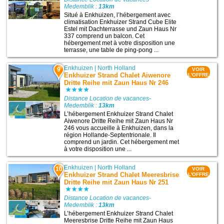
Medemblik :
13km
Situé à Enkhuizen, l’hébergement avec
climatisation Enkhuizer Strand Cube Elite
Estel mit Dachterrasse und Zaun Haus Nr
337 comprend un balcon. Cet
hébergement met à votre disposition une
terrasse, une table de ping-pong ...
Enkhuizen
|
North Holland
9
VOIR
Enkhuizer Strand Chalet Aiwenore
L'OFFRE
Dritte Reihe mit Zaun Haus Nr 246
Distance Location de vacances-
Medemblik :
13km
L’hébergement Enkhuizer Strand Chalet
Aiwenore Dritte Reihe mit Zaun Haus Nr
246 vous accueille à Enkhuizen, dans la
région Hollande-Septentrionale. Il
comprend un jardin. Cet hébergement met
à votre disposition une ...
Enkhuizen
|
North Holland
10
VOIR
Enkhuizer Strand Chalet Meeresbrise
L'OFFRE
Dritte Reihe mit Zaun Haus Nr 251
Distance Location de vacances-
Medemblik :
13km
L’hébergement Enkhuizer Strand Chalet
Meeresbrise Dritte Reihe mit Zaun Haus