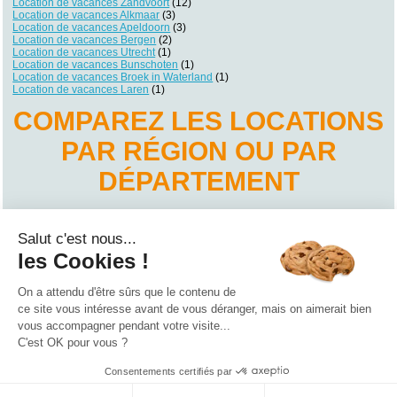
Location de vacances Zandvoort
(12)
Location de vacances Alkmaar
(3)
Location de vacances Apeldoorn
(3)
Location de vacances Bergen
(2)
Location de vacances Utrecht
(1)
Location de vacances Bunschoten
(1)
Location de vacances Broek in Waterland
(1)
Location de vacances Laren
(1)
COMPAREZ LES LOCATIONS
PAR RÉGION OU PAR
DÉPARTEMENT
Location de vacances Brabant-Septentrional
Location de vacances Friesland
Salut c'est nous...
Location de vacances Gelderland
Location de vacances Groningen
les Cookies !
Location de vacances Hollande-Méridionale
Location de vacances Hollande-Septentrionale
Location de vacances Overijssel
On a attendu d'être sûrs que le contenu de
Location de vacances Utrecht
ce site vous intéresse avant de vous déranger, mais on aimerait bien
vous accompagner pendant votre visite...
Qui sommes nous ?
|
Contactez-nous
|
Nos partenaires
C'est OK pour vous ?
Campings
Hôtels
Locations vacances
Villages vacances
Guides
Consentements certifiés par
©2021 Vacances Vues du Ciel