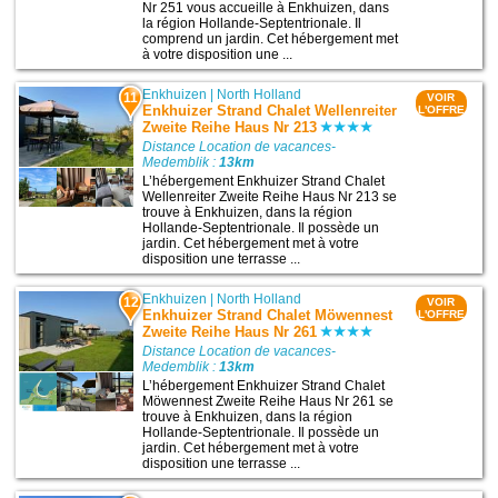
Nr 251 vous accueille à Enkhuizen, dans
la région Hollande-Septentrionale. Il
comprend un jardin. Cet hébergement met
à votre disposition une ...
Enkhuizen
|
North Holland
11
VOIR
Enkhuizer Strand Chalet Wellenreiter
L'OFFRE
Zweite Reihe Haus Nr 213
Distance Location de vacances-
Medemblik :
13km
L’hébergement Enkhuizer Strand Chalet
Wellenreiter Zweite Reihe Haus Nr 213 se
trouve à Enkhuizen, dans la région
Hollande-Septentrionale. Il possède un
jardin. Cet hébergement met à votre
disposition une terrasse ...
Enkhuizen
|
North Holland
12
VOIR
Enkhuizer Strand Chalet Möwennest
L'OFFRE
Zweite Reihe Haus Nr 261
Distance Location de vacances-
Medemblik :
13km
L’hébergement Enkhuizer Strand Chalet
Möwennest Zweite Reihe Haus Nr 261 se
trouve à Enkhuizen, dans la région
Hollande-Septentrionale. Il possède un
jardin. Cet hébergement met à votre
disposition une terrasse ...