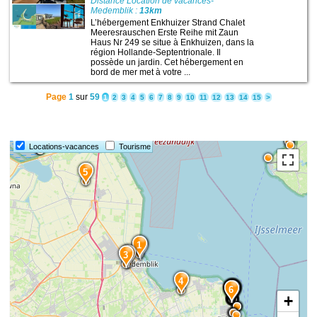
Distance Location de vacances-
Medemblik :
13km
L’hébergement Enkhuizer Strand Chalet
Meeresrauschen Erste Reihe mit Zaun
Haus Nr 249 se situe à Enkhuizen, dans la
région Hollande-Septentrionale. Il
possède un jardin. Cet hébergement en
bord de mer met à votre ...
Page
1
sur
59
1
2
3
4
5
6
7
8
9
10
11
12
13
14
15
>
Locations-vacances
Tourisme
5
1
2
3
4
8
7
15
14
13
12
10
11
9
6
+