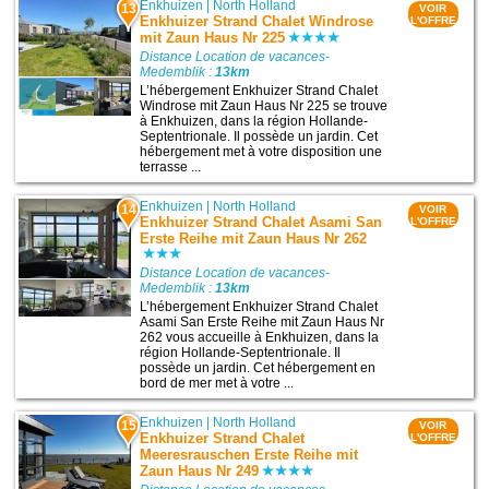
Enkhuizen
|
North Holland
13
VOIR
Enkhuizer Strand Chalet Windrose
L'OFFRE
mit Zaun Haus Nr 225
Distance Location de vacances-
Medemblik :
13km
L’hébergement Enkhuizer Strand Chalet
Windrose mit Zaun Haus Nr 225 se trouve
à Enkhuizen, dans la région Hollande-
Septentrionale. Il possède un jardin. Cet
hébergement met à votre disposition une
terrasse ...
Enkhuizen
|
North Holland
14
VOIR
Enkhuizer Strand Chalet Asami San
L'OFFRE
Erste Reihe mit Zaun Haus Nr 262
Distance Location de vacances-
Medemblik :
13km
L’hébergement Enkhuizer Strand Chalet
Asami San Erste Reihe mit Zaun Haus Nr
262 vous accueille à Enkhuizen, dans la
région Hollande-Septentrionale. Il
possède un jardin. Cet hébergement en
bord de mer met à votre ...
Enkhuizen
|
North Holland
15
VOIR
Enkhuizer Strand Chalet
L'OFFRE
Meeresrauschen Erste Reihe mit
Zaun Haus Nr 249