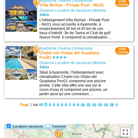
Ayamonte
|
Huelva
|
Andalousie
14
VOIR
Villa Nichan - Private Pool - Nic01
L'OFFRE
Distance Location de vacances-Mértola :
54km
L’hébergement Villa Nichan - Private Pool
- Nic01 vous accueille à Ayamonte, à
respectivement 40 km et 45 km de ces
lieux d’intérêt : Île de Tavira et Club de golf
Nuevo Portil. Il comprend la climatisation ...
Ayamonte
|
Huelva
|
Andalousie
15
VOIR
Chalet con Vistas del Guadiana
L'OFFRE
Pov01
Distance Location de vacances-Mértola :
54km
Situé à Ayamonte, l’hébergement avec
climatisation Chalet con Vistas del
Guadiana Pov01 comprend une piscine
privée. Cette villa offre une vue sur le
cours d’eau et comprend une piscine, un
jardin ainsi qu’une connexion ...
Page
1
sur
66
1
2
3
4
5
6
7
8
9
10
11
12
13
14
15
>
Locations-vacances
Tourisme
9