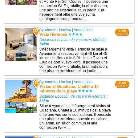
et Monte Rei Golf Course. Il possède une
connexion Wi-Fi gratuite, la climatisation,
une piscine extérieure et un jardin. Cet
hébergement offre une vue sur la
montagne et comprend un ...
Ayamonte
|
Huelva
|
Andalousie
12
VOIR
Vista Hermosa
L'OFFRE
Distance Location de vacances-Mértola :
54km
L’hébergement Vista Hermosa se situe à
Ayamonte, à respectivement 40 km et 45
km de ces lieux d’intérêt : Île de Tavira et
Club de golf Nuevo Portil. Il possède une
connexion Wi-Fi gratuite, la climatisation,
une piscine extérieure et un jardin ...
Ayamonte
|
Huelva
|
Andalousie
13
VOIR
Vistas al Guadiana, Chalet a 10
L'OFFRE
minutos de la playa
Distance Location de vacances-Mértola :
54km
Situé à Ayamonte, l’hébergement Vistas al
Guadiana, Chalet a 10 minutos de la playa
offre une vue sur le cours d’eau. Il possède
une piscine extérieure ouverte en saison,
un jardin, un salon commun et une
connexion Wi-Fi ...