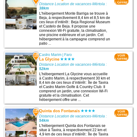
L'OFFRE
Distance Location de vacances-Mértola :
38km
L’hébergement Monte Barriga se trouve à
Beja, à respectivement 8,4 km et 8,5 km de
ces lieux d’intérêt : Beja Regional Museum
et Castelo de Beja. Il propose une
connexion Wi-Fi gratuite, la climatisation,
une piscine extérieure et un jardin. Cet
hébergement à la campagne comprend un
patio ...
Castro Marim
|
Faro
10
VOIR
La Glycine
L'OFFRE
Distance Location de vacances-Mértola :
52km
L’hébergement La Glycine vous accueille
à Castro Marim, à respectivement 30 km et
8,4 km de ces lieux d’intérêt : Île de Tavira
et Castro Marim Golfe & Country Club. Il
comprend un jardin, une connexion Wi-Fi
gratuite et la climatisation. Cet
hébergement offre une ...
Quinta dos Fontanais
11
VOIR
L'OFFRE
Distance Location de vacances-Mértola :
54km
L’hébergement Quinta dos Fontanais se
situe à Tavira, à respectivement 22 km et
4,9 km de ces lieux d’intérêt : Île de Tavira