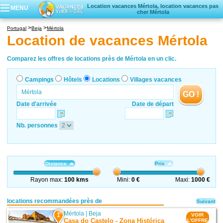
Location vacances Mértola, location vacances pas
MENU
cher Mértola
Campings
Portugal
Beja
Mértola
Hôtels
Location de vacances Mértola
Locations vacances
Villages vacances
Comparez les offres de locations près de Mértola en un clic.
Campings
Hôtels
Locations
Villages vacances
GO !
Date d'arrivée
Date de départ
Nb. personnes
Distance
Prix
Rayon max:
100 kms
Mini:
0 €
Maxi:
1000 €
locations recommandées près de
Suivant
Mértola
|
Beja
1
VOIR
Casa do Castelo - Zona Histórica
L'OFFRE