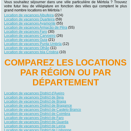
Vous souhaitez séjourner dans une ville particulière de Mértola ? Trouvez
votre futur lieu de villégiature en fonction des villes qui comptent le plus
grand nombre locations en Mértola !
Location de vacances Albufeira
(224)
Location de vacances Quarteira
(59)
Location de vacances Ayamonte
(55)
Location de vacances Armação de Pêra
(55)
Location de vacances Faro
(30)
Location de vacances Carvoeiro
(26)
Location de vacances Guia
(21)
Location de vacances Punta Umbría
(12)
Location de vacances Olhão
(11)
Location de vacances Isla Cristina
(10)
COMPAREZ LES LOCATIONS
PAR RÉGION OU PAR
DÉPARTEMENT
Location de vacances District d'Aveiro
Location de vacances District de Beja
Location de vacances District de Braga
Location de vacances District de Bragance
Location de vacances District de Castelo Branco
Location de vacances District de Coimbra
Location de vacances District de Faro
Location de vacances District de Guarda
Location de vacances District de Leiria
Location de vacances District de Lisbonne