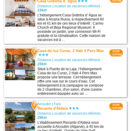
Casa Gotinha d' Água
L'OFFRE
Distance Location de vacances-Mértola :
15km
L’hébergement Casa Gotinha d' Água se
situe à Alcaria Ruiva, à respectivement 40
km et 41 km de ces lieux d’intérêt : Carmo
Church et Beja Regional Museum. Il
possède un jardin, une connexion Wi-Fi
gratuite et la climatisation. Cette maison de
vacances est à ...
Casa de los Curas, 2 Hab 4 Pers Max
5
VOIR
L'OFFRE
Distance Location de vacances-Mértola :
25km
Situé à Puerto de la Laja, l’hébergement
Casa de los Curas, 2 Hab 4 Pers Max
propose une terrasse. Cet hébergement
offre une vue sur le cours d’eau. Cet
hébergement à la campagne se compose
de 2 chambres, d'un salon, d'une cuisine
entièrement équipée avec un ...
Alcoutim
|
Faro
6
VOIR
Recanto d'Aldeia
L'OFFRE
Distance Location de vacances-Mértola :
26km
L’établissement Recanto d'Aldeia vous
accueille à Alcoutim (Algarve), à 45 km de
ce lieu d’intérêt : Quinta do Vale Golf