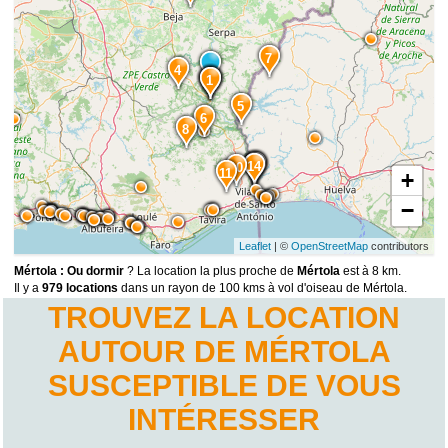
7
4
3
2
1
5
6
8
13
12
15
14
10
11
+
−
Leaflet
| ©
OpenStreetMap
contributors
Mértola : Ou dormir
? La location la plus proche de
Mértola
est à 8 km.
Il y a
979 locations
dans un rayon de 100 kms à vol d'oiseau de Mértola.
TROUVEZ LA LOCATION
AUTOUR DE MÉRTOLA
SUSCEPTIBLE DE VOUS
INTÉRESSER