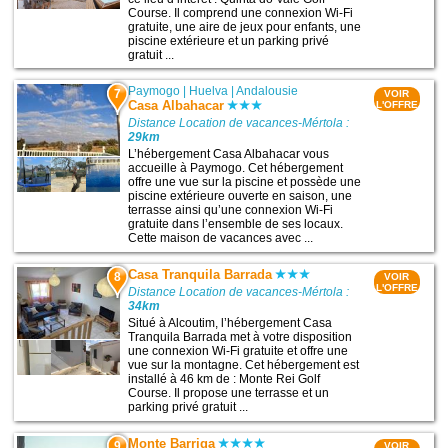
Course. Il comprend une connexion Wi-Fi
gratuite, une aire de jeux pour enfants, une
piscine extérieure et un parking privé
gratuit ...
Paymogo
|
Huelva
|
Andalousie
7
VOIR
Casa Albahacar
L'OFFRE
Distance Location de vacances-Mértola :
29km
L’hébergement Casa Albahacar vous
accueille à Paymogo. Cet hébergement
offre une vue sur la piscine et possède une
piscine extérieure ouverte en saison, une
terrasse ainsi qu’une connexion Wi-Fi
gratuite dans l’ensemble de ses locaux.
Cette maison de vacances avec ...
Casa Tranquila Barrada
8
VOIR
L'OFFRE
Distance Location de vacances-Mértola :
34km
Situé à Alcoutim, l’hébergement Casa
Tranquila Barrada met à votre disposition
une connexion Wi-Fi gratuite et offre une
vue sur la montagne. Cet hébergement est
installé à 46 km de : Monte Rei Golf
Course. Il propose une terrasse et un
parking privé gratuit ...
Monte Barriga
9
VOIR