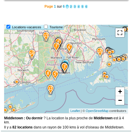
Page
1
sur
6
1
2
3
4
5
6
Locations-vacances
Tourisme
13
11
10
9
7
6
15
14
2
1
4
3
8
5
12
+
−
Leaflet
| ©
OpenStreetMap
contributors
Middletown : Ou dormir
? La location la plus proche de
Middletown
est à 4
km.
Il y a
82 locations
dans un rayon de 100 kms à vol d'oiseau de Middletown.