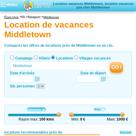
Location vacances Middletown, location vacances
MENU
pas cher Middletown
Campings
RI
Newport
États-Unis
Middletown
Hôtels
Location de vacances
Locations vacances
Middletown
Villages vacances
Comparez les offres de locations près de Middletown en un clic.
Campings
Hôtels
Locations
Villages vacances
GO !
Date d'arrivée
Date de départ
Nb. personnes
Distance
Prix
Rayon max:
100 kms
Mini:
0 €
Maxi:
1000 €
locations recommandées près de
Suivant