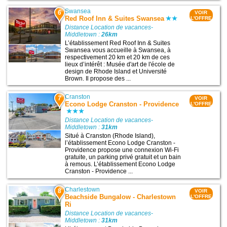
Swansea
6
VOIR
Red Roof Inn & Suites Swansea
L'OFFRE
Distance Location de vacances-
Middletown :
26km
L’établissement Red Roof Inn & Suites
Swansea vous accueille à Swansea, à
respectivement 20 km et 20 km de ces
lieux d’intérêt : Musée d'art de l'école de
design de Rhode Island et Université
Brown. Il propose des ...
Cranston
7
VOIR
Econo Lodge Cranston - Providence
L'OFFRE
Distance Location de vacances-
Middletown :
31km
Situé à Cranston (Rhode Island),
l’établissement Econo Lodge Cranston -
Providence propose une connexion Wi-Fi
gratuite, un parking privé gratuit et un bain
à remous. L’établissement Econo Lodge
Cranston - Providence ...
Charlestown
8
VOIR
Beachside Bungalow - Charlestown
L'OFFRE
Ri
Distance Location de vacances-
Middletown :
31km