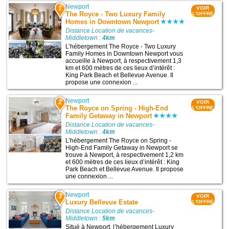
Newport
1
VOIR
The Royce - Two Luxury Family
L'OFFRE
Homes in Downtown Newport
Distance Location de vacances-
Middletown :
4km
L’hébergement The Royce - Two Luxury
Family Homes in Downtown Newport vous
accueille à Newport, à respectivement 1,3
km et 600 mètres de ces lieux d’intérêt :
King Park Beach et Bellevue Avenue. Il
propose une connexion ...
Newport
2
VOIR
The Royce on Spring - High-End
L'OFFRE
Family Getaway in Newport
Distance Location de vacances-
Middletown :
4km
L’hébergement The Royce on Spring -
High-End Family Getaway in Newport se
trouve à Newport, à respectivement 1,2 km
et 600 mètres de ces lieux d’intérêt : King
Park Beach et Bellevue Avenue. Il propose
une connexion ...
Newport
3
VOIR
Luxury Bellevue Estate
L'OFFRE
Distance Location de vacances-
Middletown :
5km
Situé à Newport, l’hébergement Luxury