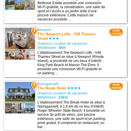
Bellevue Estate possède une connexion
Wi-Fi gratuite, la climatisation, une salle de
sport et l’accès à un jardin doté d’une
piscine extérieure. Cette maison de
vacances possède ...
Newport
4
VOIR
The Newport Lofts - 548 Thames
L'OFFRE
Street
Distance Location de vacances-
Middletown :
5km
L’établissement The Newport Lofts - 548
Thames Street se situe à Newport (Rhode
Island), à proximité de ces lieux d’intérêt :
King Park Beach et Manoir The Elms. Il
possède une connexion Wi-Fi gratuite et
un parking ...
Narragansett
5
VOIR
The Break Hotel
L'OFFRE
Distance Location de vacances-
Middletown :
23km
L’établissement The Break Hotel se situe à
Narragansett, à 1,6 km de ce lieu d’intérêt :
Roger Wheeler State Beach. Il possède un
service de prêt de vélos, une piscine
extérieure, une salle de sport et un parking
privé gratuit. Il comprend un restaurant, un
bar ...