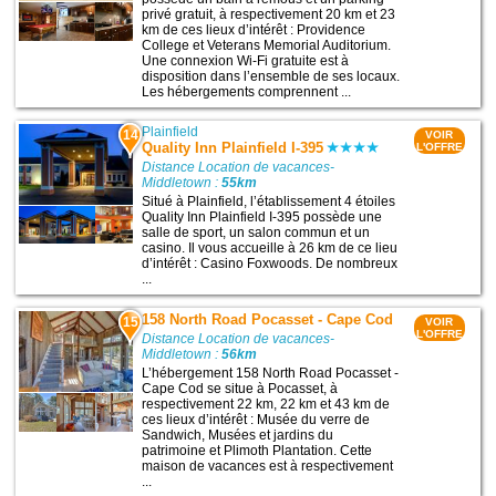
privé gratuit, à respectivement 20 km et 23
km de ces lieux d’intérêt : Providence
College et Veterans Memorial Auditorium.
Une connexion Wi-Fi gratuite est à
disposition dans l’ensemble de ses locaux.
Les hébergements comprennent ...
Plainfield
14
VOIR
Quality Inn Plainfield I-395
L'OFFRE
Distance Location de vacances-
Middletown :
55km
Situé à Plainfield, l’établissement 4 étoiles
Quality Inn Plainfield I-395 possède une
salle de sport, un salon commun et un
casino. Il vous accueille à 26 km de ce lieu
d’intérêt : Casino Foxwoods. De nombreux
...
158 North Road Pocasset - Cape Cod
15
VOIR
L'OFFRE
Distance Location de vacances-
Middletown :
56km
L’hébergement 158 North Road Pocasset -
Cape Cod se situe à Pocasset, à
respectivement 22 km, 22 km et 43 km de
ces lieux d’intérêt : Musée du verre de
Sandwich, Musées et jardins du
patrimoine et Plimoth Plantation. Cette
maison de vacances est à respectivement
...