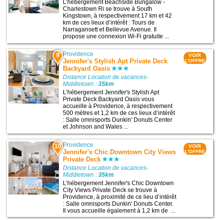
L’hébergement Beachside Bungalow -
Charlestown Ri se trouve à South
Kingstown, à respectivement 17 km et 42
km de ces lieux d’intérêt : Tours de
Narragansett et Bellevue Avenue. Il
propose une connexion Wi-Fi gratuite ...
Providence
9
VOIR
Jennifer's Stylish Apt Private Deck
L'OFFRE
Backyard Oasis
Distance Location de vacances-
Middletown :
35km
L’hébergement Jennifer's Stylish Apt
Private Deck Backyard Oasis vous
accueille à Providence, à respectivement
500 mètres et 1,2 km de ces lieux d’intérêt
: Salle omnisports Dunkin' Donuts Center
et Johnson and Wales ...
Providence
10
VOIR
Jennifer's Chic Downtown City Views
L'OFFRE
Private Deck
Distance Location de vacances-
Middletown :
35km
L’hébergement Jennifer's Chic Downtown
City Views Private Deck se trouve à
Providence, à proximité de ce lieu d’intérêt
: Salle omnisports Dunkin' Donuts Center.
Il vous accueille également à 1,2 km de ...