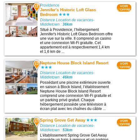
Providence
11
VOIR
Jennifer's Historic Loft Glass
L'OFFRE
Bedroom
Distance Location de vacances-
Middletown :
36km
Situé à Providence, l’hébergement
Jennifer's Historic Loft Glass Bedroom offre
une vue sur la ville. Il comprend un casino
et une connexion Wi-Fi gratuite. Cet
appartement est à respectivement 1,4 km
et 1,6 km de ...
Neptune House Block Island Resort
12
VOIR
L'OFFRE
Distance Location de vacances-
Middletown :
46km
Possédant une piscine extérieure ouverte
en saison à Block Island, l’établissement
Neptune House Block Island Resort
comprend une connexion Wi-Fi gratuite et
un parking privé gratuit. Chaque
hébergement possède une télévision à
écran plat avec les chaînes du câble ...
Spring Grove Get Away
13
VOIR
L'OFFRE
Distance Location de vacances-
Middletown :
53km
L’établissement Spring Grove Get Away
possède un bain à remous et un parking