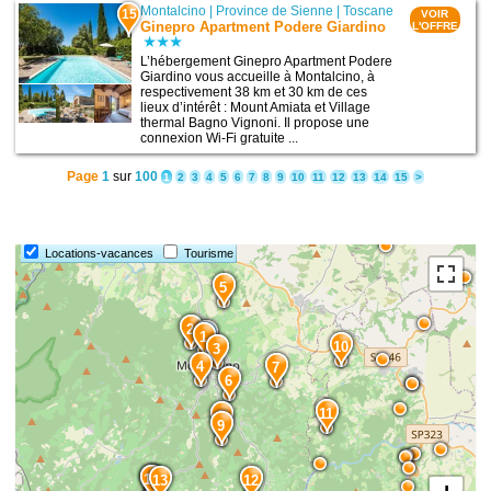
Montalcino
|
Province de Sienne
|
Toscane
15
VOIR
Ginepro Apartment Podere Giardino
L'OFFRE
L’hébergement Ginepro Apartment Podere
Giardino vous accueille à Montalcino, à
respectivement 38 km et 30 km de ces
lieux d’intérêt : Mount Amiata et Village
thermal Bagno Vignoni. Il propose une
connexion Wi-Fi gratuite ...
Page
1
sur
100
1
2
3
4
5
6
7
8
9
10
11
12
13
14
15
>
Locations-vacances
Tourisme
5
2
1
10
3
4
7
6
11
8
9
15
14
13
12