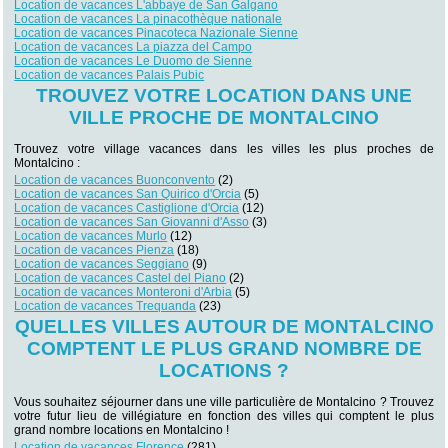
Location de vacances L'abbaye de San Galgano
Location de vacances La pinacothèque nationale
Location de vacances Pinacoteca Nazionale Sienne
Location de vacances La piazza del Campo
Location de vacances Le Duomo de Sienne
Location de vacances Palais Pubic
TROUVEZ VOTRE LOCATION DANS UNE
VILLE PROCHE DE MONTALCINO
Trouvez votre village vacances dans les villes les plus proches de
Montalcino :
Location de vacances Buonconvento
(2)
Location de vacances San Quirico d'Orcia
(5)
Location de vacances Castiglione d'Orcia
(12)
Location de vacances San Giovanni d'Asso
(3)
Location de vacances Murlo
(12)
Location de vacances Pienza
(18)
Location de vacances Seggiano
(9)
Location de vacances Castel del Piano
(2)
Location de vacances Monteroni d'Arbia
(5)
Location de vacances Trequanda
(23)
QUELLES VILLES AUTOUR DE MONTALCINO
COMPTENT LE PLUS GRAND NOMBRE DE
LOCATIONS ?
Vous souhaitez séjourner dans une ville particulière de Montalcino ? Trouvez
votre futur lieu de villégiature en fonction des villes qui comptent le plus
grand nombre locations en Montalcino !
Location de vacances Florence
(281)