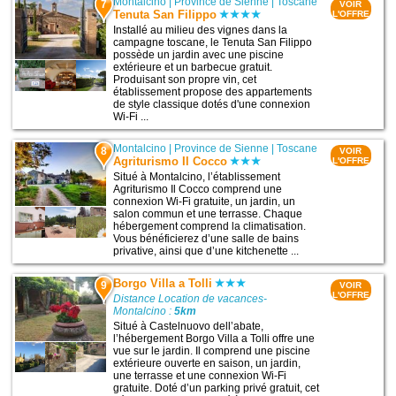
Montalcino
|
Province de Sienne
|
Toscane
7
VOIR
Tenuta San Filippo
L'OFFRE
Installé au milieu des vignes dans la
campagne toscane, le Tenuta San Filippo
possède un jardin avec une piscine
extérieure et un barbecue gratuit.
Produisant son propre vin, cet
établissement propose des appartements
de style classique dotés d'une connexion
Wi-Fi ...
Montalcino
|
Province de Sienne
|
Toscane
8
VOIR
Agriturismo Il Cocco
L'OFFRE
Situé à Montalcino, l’établissement
Agriturismo Il Cocco comprend une
connexion Wi-Fi gratuite, un jardin, un
salon commun et une terrasse. Chaque
hébergement comprend la climatisation.
Vous bénéficierez d’une salle de bains
privative, ainsi que d’une kitchenette ...
Borgo Villa a Tolli
9
VOIR
L'OFFRE
Distance Location de vacances-
Montalcino :
5km
Situé à Castelnuovo dellʼabate,
l’hébergement Borgo Villa a Tolli offre une
vue sur le jardin. Il comprend une piscine
extérieure ouverte en saison, un jardin,
une terrasse et une connexion Wi-Fi
gratuite. Doté d’un parking privé gratuit, cet