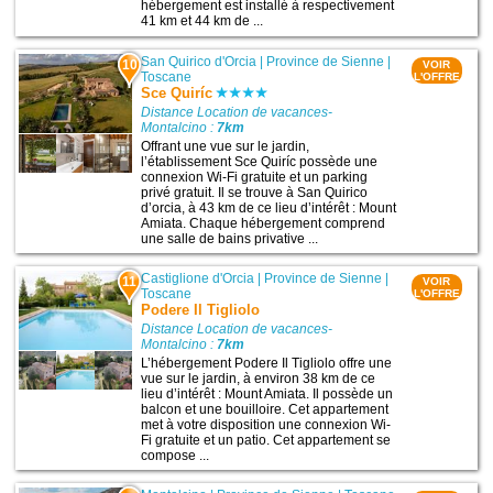
hébergement est installé à respectivement
41 km et 44 km de ...
San Quirico d'Orcia
|
Province de Sienne
|
10
VOIR
Toscane
L'OFFRE
Sce Quiríc
Distance Location de vacances-
Montalcino :
7km
Offrant une vue sur le jardin,
l’établissement Sce Quiríc possède une
connexion Wi-Fi gratuite et un parking
privé gratuit. Il se trouve à San Quirico
dʼorcia, à 43 km de ce lieu d’intérêt : Mount
Amiata. Chaque hébergement comprend
une salle de bains privative ...
Castiglione d'Orcia
|
Province de Sienne
|
11
VOIR
Toscane
L'OFFRE
Podere Il Tigliolo
Distance Location de vacances-
Montalcino :
7km
L’hébergement Podere Il Tigliolo offre une
vue sur le jardin, à environ 38 km de ce
lieu d’intérêt : Mount Amiata. Il possède un
balcon et une bouilloire. Cet appartement
met à votre disposition une connexion Wi-
Fi gratuite et un patio. Cet appartement se
compose ...