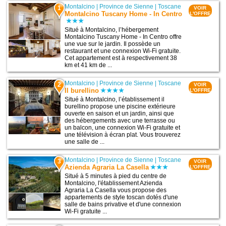
Montalcino
|
Province de Sienne
|
Toscane
1
VOIR
Montalcino Tuscany Home - In Centro
L'OFFRE
Situé à Montalcino, l’hébergement
Montalcino Tuscany Home - In Centro offre
une vue sur le jardin. Il possède un
restaurant et une connexion Wi-Fi gratuite.
Cet appartement est à respectivement 38
km et 41 km de ...
Montalcino
|
Province de Sienne
|
Toscane
2
VOIR
Il burellino
L'OFFRE
Situé à Montalcino, l’établissement il
burellino propose une piscine extérieure
ouverte en saison et un jardin, ainsi que
des hébergements avec une terrasse ou
un balcon, une connexion Wi-Fi gratuite et
une télévision à écran plat. Vous trouverez
une salle de ...
Montalcino
|
Province de Sienne
|
Toscane
3
VOIR
Azienda Agraria La Casella
L'OFFRE
Situé à 5 minutes à pied du centre de
Montalcino, l'établissement Azienda
Agraria La Casella vous propose des
appartements de style toscan dotés d'une
salle de bains privative et d'une connexion
Wi-Fi gratuite ...