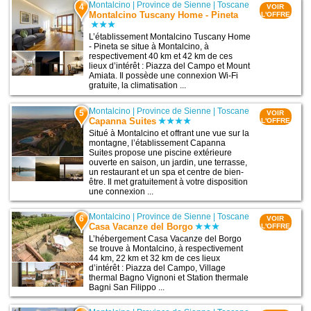
Montalcino
|
Province de Sienne
|
Toscane
4
VOIR
Montalcino Tuscany Home - Pineta
L'OFFRE
L’établissement Montalcino Tuscany Home
- Pineta se situe à Montalcino, à
respectivement 40 km et 42 km de ces
lieux d’intérêt : Piazza del Campo et Mount
Amiata. Il possède une connexion Wi-Fi
gratuite, la climatisation ...
Montalcino
|
Province de Sienne
|
Toscane
5
VOIR
Capanna Suites
L'OFFRE
Situé à Montalcino et offrant une vue sur la
montagne, l’établissement Capanna
Suites propose une piscine extérieure
ouverte en saison, un jardin, une terrasse,
un restaurant et un spa et centre de bien-
être. Il met gratuitement à votre disposition
une connexion ...
Montalcino
|
Province de Sienne
|
Toscane
6
VOIR
Casa Vacanze del Borgo
L'OFFRE
L’hébergement Casa Vacanze del Borgo
se trouve à Montalcino, à respectivement
44 km, 22 km et 32 km de ces lieux
d’intérêt : Piazza del Campo, Village
thermal Bagno Vignoni et Station thermale
Bagni San Filippo ...