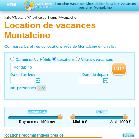
Location vacances Montalcino, location vacances
MENU
pas cher Montalcino
Campings
Italie
Toscane
Province de Sienne
Montalcino
Hôtels
Location de vacances
Locations vacances
Montalcino
Villages vacances
Comparez les offres de locations près de Montalcino en un clic.
Campings
Hôtels
Locations
Villages vacances
GO !
Date d'arrivée
Date de départ
Nb. personnes
Distance
Prix
Rayon max:
100 kms
Mini:
0 €
Maxi:
1000 €
locations recommandées près de
Suivant