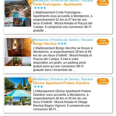
Montalcino
|
Province de Sienne
|
Toscane
12
VOIR
Corte Francigena - Apartments
L'OFFRE
L’établissement Corte Francigena -
Apartments vous accueille à Montalcino, à
respectivement 32 km et 47 km de ces
lieux d’intérêt : Mount Amiata et Piazza del
Campo. Il comprend une connexion Wi-Fi
gratuite ...
Montalcino
|
Province de Sienne
|
Toscane
13
VOIR
Borgo Vecchio
L'OFFRE
L’établissement Borgo Vecchio se trouve à
Montalcino, à respectivement 39 km et 48
km de ces lieux d’intérêt : Mount Amiata et
Piazza del Campo. Il met à votre
disposition un jardin, un parking privé
gratuit ainsi qu’une connexion Wi-Fi
gratuite dans l’ensemble de ...
Montalcino
|
Province de Sienne
|
Toscane
14
VOIR
Glicine Apartment Podere Giardino
L'OFFRE
L’hébergement Glicine Apartment Podere
Giardino vous accueille à Montalcino, à
respectivement 38 km et 30 km de ces
lieux d’intérêt : Mount Amiata et Village
thermal Bagno Vignoni. Il comprend une
connexion Wi-Fi ...