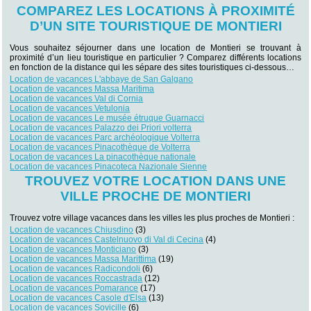
COMPAREZ LES LOCATIONS À PROXIMITÉ
D’UN SITE TOURISTIQUE DE MONTIERI
Vous souhaitez séjourner dans une location de Montieri se trouvant à
proximité d’un lieu touristique en particulier ? Comparez différents locations
en fonction de la distance qui les sépare des sites touristiques ci-dessous…
Location de vacances L'abbaye de San Galgano
Location de vacances Massa Maritima
Location de vacances Val di Cornia
Location de vacances Vetulonia
Location de vacances Le musée étruque Guarnacci
Location de vacances Palazzo dei Priori volterra
Location de vacances Parc archéologique Volterra
Location de vacances Pinacothèque de Volterra
Location de vacances La pinacothèque nationale
Location de vacances Pinacoteca Nazionale Sienne
TROUVEZ VOTRE LOCATION DANS UNE
VILLE PROCHE DE MONTIERI
Trouvez votre village vacances dans les villes les plus proches de Montieri :
Location de vacances Chiusdino
(3)
Location de vacances Castelnuovo di Val di Cecina
(4)
Location de vacances Monticiano
(3)
Location de vacances Massa Marittima
(19)
Location de vacances Radicondoli
(6)
Location de vacances Roccastrada
(12)
Location de vacances Pomarance
(17)
Location de vacances Casole d'Elsa
(13)
Location de vacances Sovicille
(6)