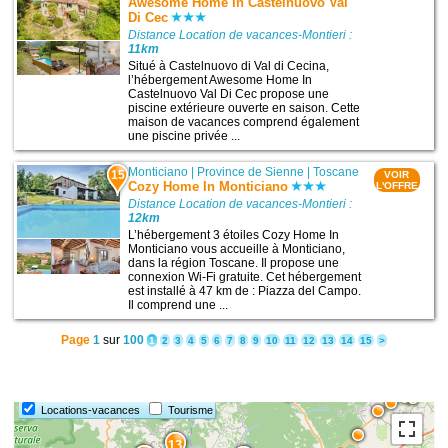
Awesome Home In Castelnuovo Val
Di Cec
Distance Location de vacances-Montieri :
11km
Situé à Castelnuovo di Val di Cecina,
l’hébergement Awesome Home In
Castelnuovo Val Di Cec propose une
piscine extérieure ouverte en saison. Cette
maison de vacances comprend également
une piscine privée ...
Monticiano
|
Province de Sienne
|
Toscane
15
VOIR
Cozy Home In Monticiano
L'OFFRE
Distance Location de vacances-Montieri :
12km
L’hébergement 3 étoiles Cozy Home In
Monticiano vous accueille à Monticiano,
dans la région Toscane. Il propose une
connexion Wi-Fi gratuite. Cet hébergement
est installé à 47 km de : Piazza del Campo.
Il comprend une ...
Page
1
sur
100
1
2
3
4
5
6
7
8
9
10
11
12
13
14
15
>
Locations-vacances
Tourisme
13