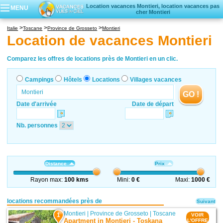
Location vacances Montieri, location vacances pas
MENU
cher Montieri
Campings
Italie
Toscane
Province de Grosseto
Montieri
Hôtels
Location de vacances Montieri
Locations vacances
Villages vacances
Comparez les offres de locations près de Montieri en un clic.
Campings
Hôtels
Locations
Villages vacances
GO !
Date d'arrivée
Date de départ
Nb. personnes
Distance
Prix
Rayon max:
100 kms
Mini:
0 €
Maxi:
1000 €
locations recommandées près de
Suivant
Montieri
|
Province de Grosseto
|
Toscane
1
VOIR
Apartment in Montieri - Toskana
L'OFFRE