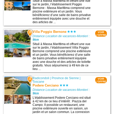
Situé à Massa Marittima et offrant une vue
sur le jardin, l’établissement Poggio
Bernone - Massa Marittima comprend une
piscine extérieure et un jardin. Vous
bénéficierez d’une salle de bains privative
entièrement équipée avec une douche et
des articles de ...
Villa Poggio Bernone
10
VOIR
L'OFFRE
Distance Location de vacances-Montieri :
9km
Situé à Massa Marittima et offrant une vue
sur le jardin, l’établissement Villa Poggio
Bernone comprend une piscine extérieure
et un jardin. Vous bénéficierez d’une salle
de bains privative entièrement équipée
avec une douche et des articles de toilette
gratuits. Vous séjournerez à 49 km de ce
lieu ...
Radicondoli
|
Province de Sienne
|
11
VOIR
Toscane
L'OFFRE
Podere Cerciano
Distance Location de vacances-Montieri :
9km
L’établissement Podere Cerciano est situé
à 42 km de ce lieu d’intérêt : Piazza del
Campo. Il possède un restaurant, une
piscine extérieure ouverte en saison, un
jardin et un salon commun. La connexion