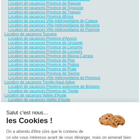
Location de vacances Province de Raguse
Location de vacances Province de Syracuse
Location de vacances Province de Trapani
Location de vacances Province dEnna
Location de vacances Ville métropolitaine de Catane
Location de vacances Ville métropolitaine de Messine
Location de vacances Ville métropolitaine de Palerme
Location de vacances Toscane
Location de vacances Province d'Arezzo
Location de vacances Province de Grosseto
Location de vacances Province de Livourne
Location de vacances Province de Lucques
Location de vacances Province de Massa-Carrara
Location de vacances Province de Pise
Location de vacances Province de Pistoia
Location de vacances Province de Prato
Location de vacances Province de Sienne
Location de vacances Ville métropolitaine de Florence
Location de vacances Trentin-Haut-Adige
Location de vacances Province autonome de Bolzano
Location de vacances Province de Trente
Location de vacances Vallée d'Aoste
Location de vacances Vallée d'Aoste
Location de vacances Vénétie
Location de vacances Province de Belluno
Salut c'est nous...
Location de vacances Province de Padoue
Location de vacances Province de Rovigo
les Cookies !
Location de vacances Province de Trévise
Location de vacances Province de Vérone
Location de vacances Province de Vicence
On a attendu d'être sûrs que le contenu de
Location de vacances Venise
ce site vous intéresse avant de vous déranger, mais on aimerait bien