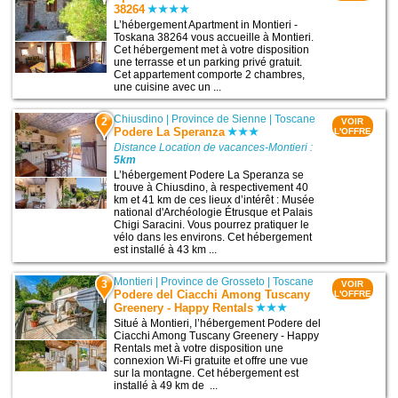
38264
L’hébergement Apartment in Montieri -
Toskana 38264 vous accueille à Montieri.
Cet hébergement met à votre disposition
une terrasse et un parking privé gratuit.
Cet appartement comporte 2 chambres,
une cuisine avec un ...
Chiusdino
|
Province de Sienne
|
Toscane
2
VOIR
Podere La Speranza
L'OFFRE
Distance Location de vacances-Montieri :
5km
L’hébergement Podere La Speranza se
trouve à Chiusdino, à respectivement 40
km et 41 km de ces lieux d’intérêt : Musée
national d'Archéologie Étrusque et Palais
Chigi Saracini. Vous pourrez pratiquer le
vélo dans les environs. Cet hébergement
est installé à 43 km ...
Montieri
|
Province de Grosseto
|
Toscane
3
VOIR
Podere del Ciacchi Among Tuscany
L'OFFRE
Greenery - Happy Rentals
Situé à Montieri, l’hébergement Podere del
Ciacchi Among Tuscany Greenery - Happy
Rentals met à votre disposition une
connexion Wi-Fi gratuite et offre une vue
sur la montagne. Cet hébergement est
installé à 49 km de ...