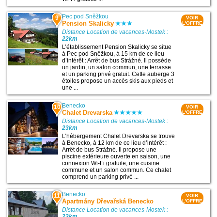
Pec pod Sněžkou
9
VOIR
Pension Skalicky
L'OFFRE
Distance Location de vacances-Mostek :
22km
L’établissement Pension Skalicky se situe
à Pec pod Sněžkou, à 15 km de ce lieu
d’intérêt : Arrêt de bus Strážné. Il possède
un jardin, un salon commun, une terrasse
et un parking privé gratuit. Cette auberge 3
étoiles propose un accès skis aux pieds et
une ...
Benecko
10
VOIR
Chalet Drevarska
L'OFFRE
Distance Location de vacances-Mostek :
23km
L’hébergement Chalet Drevarska se trouve
à Benecko, à 12 km de ce lieu d’intérêt :
Arrêt de bus Strážné. Il propose une
piscine extérieure ouverte en saison, une
connexion Wi-Fi gratuite, une cuisine
commune et un salon commun. Ce chalet
comprend un parking privé ...
Benecko
11
VOIR
Apartmány Dřevařská Benecko
L'OFFRE
Distance Location de vacances-Mostek :
23km