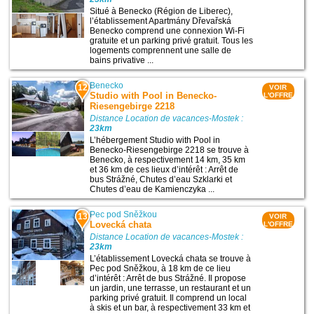
Situé à Benecko (Région de Liberec),
l’établissement Apartmány Dřevařská
Benecko comprend une connexion Wi-Fi
gratuite et un parking privé gratuit. Tous les
logements comprennent une salle de
bains privative ...
Benecko
12
VOIR
Studio with Pool in Benecko-
L'OFFRE
Riesengebirge 2218
Distance Location de vacances-Mostek :
23km
L’hébergement Studio with Pool in
Benecko-Riesengebirge 2218 se trouve à
Benecko, à respectivement 14 km, 35 km
et 36 km de ces lieux d’intérêt : Arrêt de
bus Strážné, Chutes d’eau Szklarki et
Chutes d’eau de Kamienczyka ...
Pec pod Sněžkou
13
VOIR
Lovecká chata
L'OFFRE
Distance Location de vacances-Mostek :
23km
L’établissement Lovecká chata se trouve à
Pec pod Sněžkou, à 18 km de ce lieu
d’intérêt : Arrêt de bus Strážné. Il propose
un jardin, une terrasse, un restaurant et un
parking privé gratuit. Il comprend un local
à skis et un bar, à respectivement 33 km et