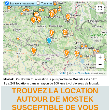
Locations-vacances
Tourisme
13
9
8
12
10
11
14
6
7
3
2
1
4
5
15
+
−
Leaflet
| ©
OpenStreetMap
contributors
Mostek : Ou dormir
? La location la plus proche de
Mostek
est à 6 km.
Il y a
247 locations
dans un rayon de 100 kms à vol d'oiseau de Mostek.
TROUVEZ LA LOCATION
AUTOUR DE MOSTEK
SUSCEPTIBLE DE VOUS