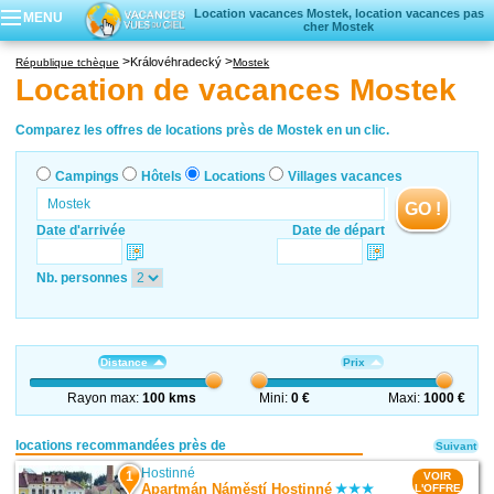
Location vacances Mostek, location vacances pas
MENU
cher Mostek
Campings
Královéhradecký
République tchèque
Mostek
Hôtels
Location de vacances Mostek
Locations vacances
Villages vacances
Comparez les offres de locations près de Mostek en un clic.
Campings
Hôtels
Locations
Villages vacances
GO !
Date d'arrivée
Date de départ
Nb. personnes
Distance
Prix
Rayon max:
100 kms
Mini:
0 €
Maxi:
1000 €
locations recommandées près de
Suivant
Hostinné
1
VOIR
Apartmán Náměstí Hostinné
L'OFFRE