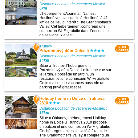
Distance Location de vacances-Mostek :
6km
L’hébergement Apartmán Náměstí
Hostinné vous accueille à Hostinné, à 41
km de ce lieu d’intérêt : The Grandmother's
Valley. Cet hébergement comprend une
connexion Wi-Fi gratuite dans l’ensemble
de ses locaux et est ...
Trutnov
2
VOIR
Prázdninový dům Dolce Ii
L'OFFRE
Distance Location de vacances-Mostek :
14km
Situé à Trutnov, l’hébergement
Prázdninový dům Dolce Ii offre une vue sur
le jardin. Il possède un jardin, un
restaurant et une connexion Wi-Fi gratuite.
Cette maison de vacances possède un
parking privé gratuit et se ...
Holiday home in Dolce u Trutnova
3
VOIR
2310
L'OFFRE
Distance Location de vacances-Mostek :
15km
Situé à Oblanov, l’hébergement Holiday
home in Dolce u Trutnova 2310 propose
un balcon et une connexion Wi-Fi gratuite.
Cet hébergement est installé à 24 km de :
The Grandmother's Valley. Il comprend un