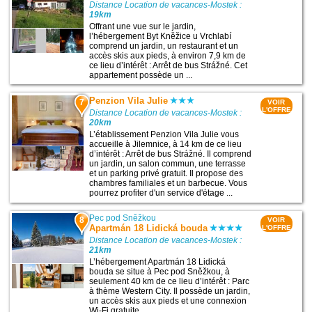
Distance Location de vacances-Mostek :
19km
Offrant une vue sur le jardin,
l’hébergement Byt Kněžice u Vrchlabí
comprend un jardin, un restaurant et un
accès skis aux pieds, à environ 7,9 km de
ce lieu d’intérêt : Arrêt de bus Strážné. Cet
appartement possède un ...
Penzion Vila Julie
7
VOIR
L'OFFRE
Distance Location de vacances-Mostek :
20km
L’établissement Penzion Vila Julie vous
accueille à Jilemnice, à 14 km de ce lieu
d’intérêt : Arrêt de bus Strážné. Il comprend
un jardin, un salon commun, une terrasse
et un parking privé gratuit. Il propose des
chambres familiales et un barbecue. Vous
pourrez profiter d'un service d'étage ...
Pec pod Sněžkou
8
VOIR
Apartmán 18 Lidická bouda
L'OFFRE
Distance Location de vacances-Mostek :
21km
L’hébergement Apartmán 18 Lidická
bouda se situe à Pec pod Sněžkou, à
seulement 40 km de ce lieu d’intérêt : Parc
à thème Western City. Il possède un jardin,
un accès skis aux pieds et une connexion
Wi-Fi gratuite ...