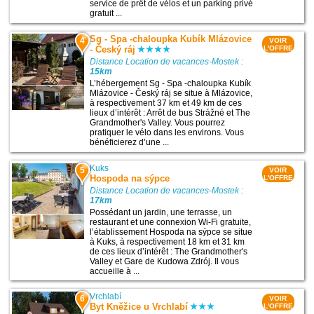
service de prêt de vélos et un parking privé
gratuit ...
Sg - Spa -chaloupka Kubík Mlázovice
4
VOIR
- Český ráj
L'OFFRE
Distance Location de vacances-Mostek :
15km
L’hébergement Sg - Spa -chaloupka Kubík
Mlázovice - Český ráj se situe à Mlázovice,
à respectivement 37 km et 49 km de ces
lieux d’intérêt : Arrêt de bus Strážné et The
Grandmother's Valley. Vous pourrez
pratiquer le vélo dans les environs. Vous
bénéficierez d’une ...
Kuks
5
VOIR
Hospoda na sýpce
L'OFFRE
Distance Location de vacances-Mostek :
17km
Possédant un jardin, une terrasse, un
restaurant et une connexion Wi-Fi gratuite,
l’établissement Hospoda na sýpce se situe
à Kuks, à respectivement 18 km et 31 km
de ces lieux d’intérêt : The Grandmother's
Valley et Gare de Kudowa Zdrój. Il vous
accueille à ...
Vrchlabí
6
VOIR
Byt Kněžice u Vrchlabí
L'OFFRE