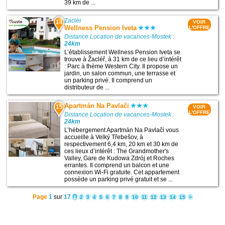
39 km de ...
Zaclér
14
VOIR
Wellness Pension Iveta
L'OFFRE
Distance Location de vacances-Mostek :
24km
L’établissement Wellness Pension Iveta se
trouve à Žacléř, à 31 km de ce lieu d’intérêt
: Parc à thème Western City. Il propose un
jardin, un salon commun, une terrasse et
un parking privé. Il comprend un
distributeur de ...
Apartmán Na Pavlači
15
VOIR
L'OFFRE
Distance Location de vacances-Mostek :
24km
L’hébergement Apartmán Na Pavlači vous
accueille à Velký Třebešov, à
respectivement 6,4 km, 20 km et 30 km de
ces lieux d’intérêt : The Grandmother's
Valley, Gare de Kudowa Zdrój et Roches
errantes. Il comprend un balcon et une
connexion Wi-Fi gratuite. Cet appartement
possède un parking privé gratuit et se ...
Page
1
sur
17
1
2
3
4
5
6
7
8
9
10
11
12
13
14
15
>