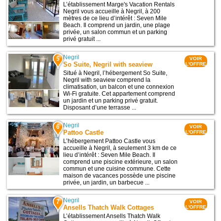
L’établissement Marge's Vacation Rentals
Negril vous accueille à Negril, à 200
mètres de ce lieu d’intérêt : Seven Mile
Beach. Il comprend un jardin, une plage
privée, un salon commun et un parking
privé gratuit ...
Negril
5
VOIR
So Suite, Negril with seaview
L'OFFRE
Situé à Negril, l’hébergement So Suite,
Negril with seaview comprend la
climatisation, un balcon et une connexion
Wi-Fi gratuite. Cet appartement comprend
un jardin et un parking privé gratuit.
Disposant d’une terrasse ...
Negril
6
VOIR
Pattoo Castle
L'OFFRE
L’hébergement Pattoo Castle vous
accueille à Negril, à seulement 3 km de ce
lieu d’intérêt : Seven Mile Beach. Il
comprend une piscine extérieure, un salon
commun et une cuisine commune. Cette
maison de vacances possède une piscine
privée, un jardin, un barbecue ...
Negril
7
VOIR
Ansells Thatch Walk Cottages
L'OFFRE
L’établissement Ansells Thatch Walk