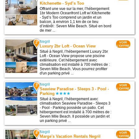
Kitchenette - Syd’s Too
Offrant une vue sur la mer, l’hébergement
1br Modern Oceanfront Loft w/ Kitchenette
- Syd’s Too comprend un jardin et un
balcon, à environ 1,1 km de ce lieu
d’intérêt : Seven Mile Beach. Situé en bord
de mer ...
Negril
2
VOIR
Luxury 2br Loft - Ocean View
L'OFFRE
Situé à Negril, l’hébergement Luxury 2br
Loft - Ocean View propose une piscine
extérieure. Cet hébergement avec
climatisation est installé à 700 mètres de :
Seven Mile Beach. Vous pourrez profiter
d'un parking privé ...
Negril
3
VOIR
Seaview Paradise - Sleeps 3 - Pool -
L'OFFRE
Parking
Situé à Negril, l’hébergement avec
climatisation Seaview Paradise - Sleeps 3
- Pool - Parking possède un patio. Cet
hébergement est installé à 700 mètres de :
Seven Mile Beach. Il possède un jardin et
un parking privé ...
Negril
4
VOIR
Marge's Vacation Rentals Negril
L'OFFRE