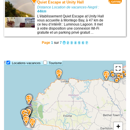
Quiet Escape at Unity Hall
L'OFFRE
Distance Location de vacances-Negril :
44km
L’établissement Quiet Escape at Unity Hall
vous accueille à Montego Bay, à 47 km de
ce lieu d’intérêt : Luminous Lagoon. Il met
à votre disposition une connexion Wi-Fi
gratuite et un parking privé gratuit ...
Page
1
sur
7
1
2
3
4
5
6
7
Locations-vacances
Tourisme
14
15
13
12
8
7
4
1
3
2
6
5
9
10
11
+