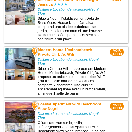
Jamaica
Distance Location de vacances-Negril :
3km
Situé à Negril, l’établissement Dela de-
Rose Guest House Negril Jamaica
comprend une piscine extérieure, un
jardin, un salon commun et une terrasse.
De nombreux équipements et services
sont fournis sur place ...
Modern Home 10minstobeach,
11
VOIR
Private Cliff, Ac Wifi
L'OFFRE
Distance Location de vacances-Negril :
5km
Situé à Orange Hill, l’hébergement Modern
Home 10minstobeach, Private Cliff, Ac Wifi
propose un balcon et une connexion Wi-Fi
gratuite. Cette maison de vacances
comporte 2 chambres, une cuisine
entièrement équipée avec un réfrigérateur,
ainsi que 1 salle de bains ...
Coastal Apartment with Beachfront
12
VOIR
View Negril
L'OFFRE
Distance Location de vacances-Negril :
7km
Offrant une vue sur le jardin,
l’hébergement Coastal Apartment with
Beachfront View Negril propose un balcon,