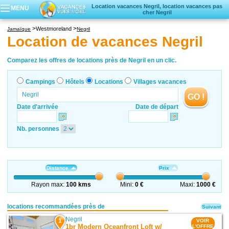
Location vacances Negril, location vacances pas
MENU
cher Negril
Campings
Westmoreland
Jamaïque
Negril
Hôtels
Location de vacances Negril
Locations vacances
Villages vacances
Comparez les offres de locations près de Negril en un clic.
Campings
Hôtels
Locations
Villages vacances
GO !
Date d'arrivée
Date de départ
Nb. personnes
Distance
Prix
Rayon max:
100 kms
Mini:
0 €
Maxi:
1000 €
locations recommandées près de
Suivant
Negril
1
VOIR
1br Modern Oceanfront Loft w/
L'OFFRE