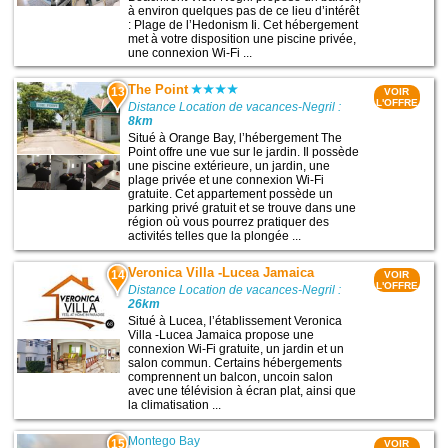
à environ quelques pas de ce lieu d’intérêt
: Plage de l’Hedonism Ii. Cet hébergement
met à votre disposition une piscine privée,
une connexion Wi-Fi ...
The Point
13
VOIR
L'OFFRE
Distance Location de vacances-Negril :
8km
Situé à Orange Bay, l’hébergement The
Point offre une vue sur le jardin. Il possède
une piscine extérieure, un jardin, une
plage privée et une connexion Wi-Fi
gratuite. Cet appartement possède un
parking privé gratuit et se trouve dans une
région où vous pourrez pratiquer des
activités telles que la plongée ...
Veronica Villa -Lucea Jamaica
14
VOIR
L'OFFRE
Distance Location de vacances-Negril :
26km
Situé à Lucea, l’établissement Veronica
Villa -Lucea Jamaica propose une
connexion Wi-Fi gratuite, un jardin et un
salon commun. Certains hébergements
comprennent un balcon, uncoin salon
avec une télévision à écran plat, ainsi que
la climatisation ...
Montego Bay
15
VOIR