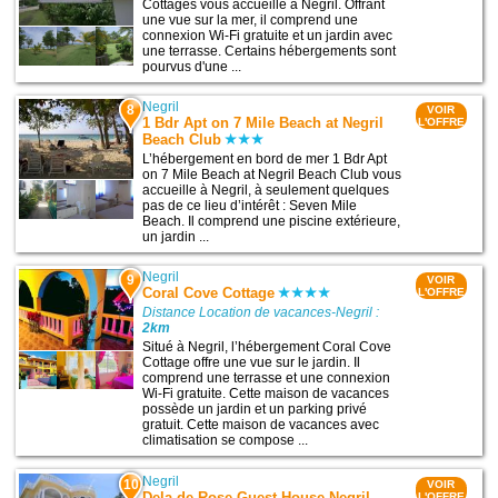
Cottages vous accueille à Negril. Offrant
une vue sur la mer, il comprend une
connexion Wi-Fi gratuite et un jardin avec
une terrasse. Certains hébergements sont
pourvus d'une ...
Negril
8
VOIR
1 Bdr Apt on 7 Mile Beach at Negril
L'OFFRE
Beach Club
L’hébergement en bord de mer 1 Bdr Apt
on 7 Mile Beach at Negril Beach Club vous
accueille à Negril, à seulement quelques
pas de ce lieu d’intérêt : Seven Mile
Beach. Il comprend une piscine extérieure,
un jardin ...
Negril
9
VOIR
Coral Cove Cottage
L'OFFRE
Distance Location de vacances-Negril :
2km
Situé à Negril, l’hébergement Coral Cove
Cottage offre une vue sur le jardin. Il
comprend une terrasse et une connexion
Wi-Fi gratuite. Cette maison de vacances
possède un jardin et un parking privé
gratuit. Cette maison de vacances avec
climatisation se compose ...
Negril
10
VOIR
Dela de-Rose Guest House Negril
L'OFFRE