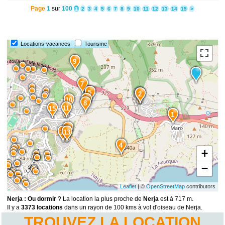
Page
1
sur
100
1
2
3
4
5
6
7
8
9
10
11
12
13
14
15
>
Locations-vacances
Tourisme
9
7
5
3
2
6
10
8
11
15
1
12
14
13
4
+
−
Leaflet
| ©
OpenStreetMap
contributors
Nerja : Ou dormir
? La location la plus proche de
Nerja
est à 717 m.
Il y a
3373 locations
dans un rayon de 100 kms à vol d'oiseau de Nerja.
TROUVEZ LA LOCATION