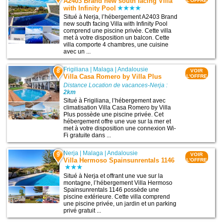
A2403 Brand new south facing Villa
L'OFFRE
with Infinity Pool
Situé à Nerja, l’hébergement A2403 Brand
new south facing Villa with Infinity Pool
comprend une piscine privée. Cette villa
met à votre disposition un balcon. Cette
villa comporte 4 chambres, une cuisine
avec un ...
Frigiliana
|
Malaga
|
Andalousie
8
VOIR
Villa Casa Romero by Villa Plus
L'OFFRE
Distance Location de vacances-Nerja :
2km
Situé à Frigiliana, l’hébergement avec
climatisation Villa Casa Romero by Villa
Plus possède une piscine privée. Cet
hébergement offre une vue sur la mer et
met à votre disposition une connexion Wi-
Fi gratuite dans ...
Nerja
|
Malaga
|
Andalousie
9
VOIR
Villa Hermoso Spainsunrentals 1146
L'OFFRE
Situé à Nerja et offrant une vue sur la
montagne, l’hébergement Villa Hermoso
Spainsunrentals 1146 possède une
piscine extérieure. Cette villa comprend
une piscine privée, un jardin et un parking
privé gratuit ...