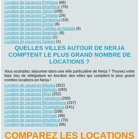
Location de vacances Frigiliana
(66)
Location de vacances Almuñécar
(70)
Location de vacances Torrox
(108)
Location de vacances Cómpeta
(29)
Location de vacances Sayalonga
(10)
Location de vacances Árchez
(6)
Location de vacances Canillas de Albaida
(4)
Location de vacances Algarrobo
(6)
Location de vacances Itrabo
(1)
Location de vacances Salares
(1)
QUELLES VILLES AUTOUR DE NERJA
COMPTENT LE PLUS GRAND NOMBRE DE
LOCATIONS ?
Vous souhaitez séjourner dans une ville particulière de Nerja ? Trouvez votre
futur lieu de villégiature en fonction des villes qui comptent le plus grand
nombre locations en Nerja !
Location de vacances Málaga
(352)
Location de vacances Marbella
(265)
Location de vacances Mijas
(252)
Location de vacances Fuengirola
(200)
Location de vacances Benalmádena
(197)
Location de vacances Torremolinos
(141)
Location de vacances Torrox
(108)
Location de vacances Grenade
(99)
Location de vacances Almuñécar
(70)
Location de vacances Frigiliana
(66)
COMPAREZ LES LOCATIONS