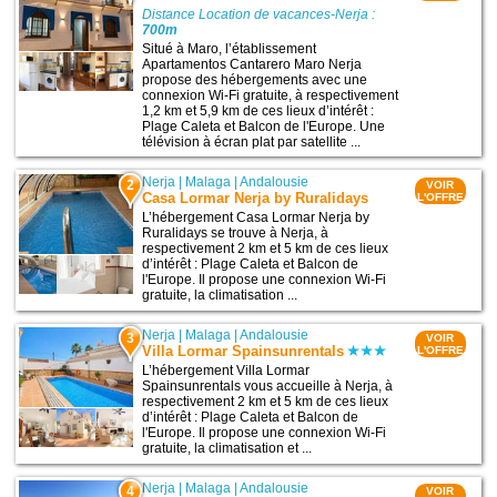
Distance Location de vacances-Nerja :
700m
Situé à Maro, l’établissement
Apartamentos Cantarero Maro Nerja
propose des hébergements avec une
connexion Wi-Fi gratuite, à respectivement
1,2 km et 5,9 km de ces lieux d’intérêt :
Plage Caleta et Balcon de l'Europe. Une
télévision à écran plat par satellite ...
Nerja
|
Malaga
|
Andalousie
2
VOIR
Casa Lormar Nerja by Ruralidays
L'OFFRE
L’hébergement Casa Lormar Nerja by
Ruralidays se trouve à Nerja, à
respectivement 2 km et 5 km de ces lieux
d’intérêt : Plage Caleta et Balcon de
l'Europe. Il propose une connexion Wi-Fi
gratuite, la climatisation ...
Nerja
|
Malaga
|
Andalousie
3
VOIR
Villa Lormar Spainsunrentals
L'OFFRE
L’hébergement Villa Lormar
Spainsunrentals vous accueille à Nerja, à
respectivement 2 km et 5 km de ces lieux
d’intérêt : Plage Caleta et Balcon de
l'Europe. Il propose une connexion Wi-Fi
gratuite, la climatisation et ...
Nerja
|
Malaga
|
Andalousie
4
VOIR