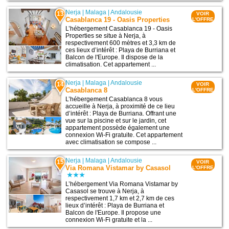
Nerja
|
Malaga
|
Andalousie
13
VOIR
Casablanca 19 - Oasis Properties
L'OFFRE
L’hébergement Casablanca 19 - Oasis
Properties se situe à Nerja, à
respectivement 600 mètres et 3,3 km de
ces lieux d’intérêt : Playa de Burriana et
Balcon de l'Europe. Il dispose de la
climatisation. Cet appartement ...
Nerja
|
Malaga
|
Andalousie
14
VOIR
Casablanca 8
L'OFFRE
L’hébergement Casablanca 8 vous
accueille à Nerja, à proximité de ce lieu
d’intérêt : Playa de Burriana. Offrant une
vue sur la piscine et sur le jardin, cet
appartement possède également une
connexion Wi-Fi gratuite. Cet appartement
avec climatisation se compose ...
Nerja
|
Malaga
|
Andalousie
15
VOIR
Via Romana Vistamar by Casasol
L'OFFRE
L’hébergement Via Romana Vistamar by
Casasol se trouve à Nerja, à
respectivement 1,7 km et 2,7 km de ces
lieux d’intérêt : Playa de Burriana et
Balcon de l'Europe. Il propose une
connexion Wi-Fi gratuite et la ...