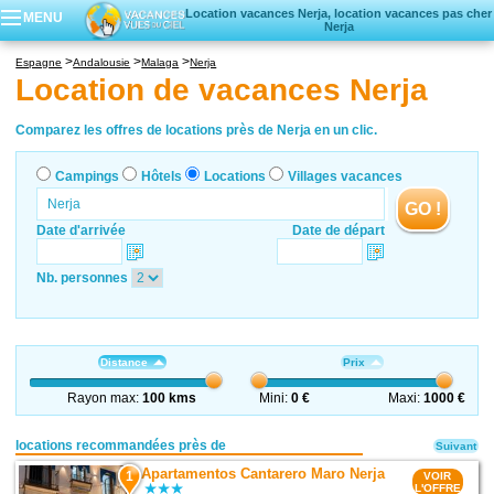
Location vacances Nerja, location vacances pas cher
MENU
Nerja
Campings
Espagne
Andalousie
Malaga
Nerja
Hôtels
Location de vacances Nerja
Locations vacances
Villages vacances
Comparez les offres de locations près de Nerja en un clic.
Campings
Hôtels
Locations
Villages vacances
GO !
Date d'arrivée
Date de départ
Nb. personnes
Distance
Prix
Rayon max:
100 kms
Mini:
0 €
Maxi:
1000 €
locations recommandées près de
Suivant
Apartamentos Cantarero Maro Nerja
1
VOIR
L'OFFRE