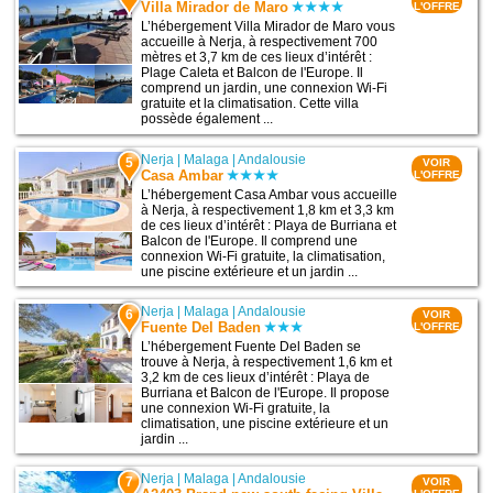
Villa Mirador de Maro
L'OFFRE
L’hébergement Villa Mirador de Maro vous
accueille à Nerja, à respectivement 700
mètres et 3,7 km de ces lieux d’intérêt :
Plage Caleta et Balcon de l'Europe. Il
comprend un jardin, une connexion Wi-Fi
gratuite et la climatisation. Cette villa
possède également ...
Nerja
|
Malaga
|
Andalousie
5
VOIR
Casa Ambar
L'OFFRE
L’hébergement Casa Ambar vous accueille
à Nerja, à respectivement 1,8 km et 3,3 km
de ces lieux d’intérêt : Playa de Burriana et
Balcon de l'Europe. Il comprend une
connexion Wi-Fi gratuite, la climatisation,
une piscine extérieure et un jardin ...
Nerja
|
Malaga
|
Andalousie
6
VOIR
Fuente Del Baden
L'OFFRE
L’hébergement Fuente Del Baden se
trouve à Nerja, à respectivement 1,6 km et
3,2 km de ces lieux d’intérêt : Playa de
Burriana et Balcon de l'Europe. Il propose
une connexion Wi-Fi gratuite, la
climatisation, une piscine extérieure et un
jardin ...
Nerja
|
Malaga
|
Andalousie
7
VOIR