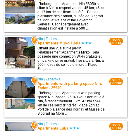
L’hébergement Apartment Nin 5805b se
situe à Nin, à respectivement 45 km, 46 km
et 17 km de ces lieux d’intérêt : Port de
plaisance des Kornati, Musée de Biograd
na Moru et Palace of the Governor
General. Cet hébergement avec
climatisation est installé à 500 ...
Nin
|
Zadarska
2
VOIR
Apartments Mirko i Jela
L'OFFRE
Offrant une vue sur le jardin,
l’établissement Apartments Mirko i Jela
possède une connexion Wi-Fi gratuite et
un parking privé gratuit. Il se situe à Nin, à
900 mètres de ce lieu d’intérêt : Plage
Ždrijac ...
Nin
|
Zadarska
3
VOIR
Apartments with parking space Nin,
L'OFFRE
Zadar - 25940
L’hébergement Apartments with parking
space Nin, Zadar - 25940 vous accueille à
Nin, à respectivement 1 km, 43 km et 44
km de ces lieux d’intérêt : Plage Ždrijac,
Port de plaisance des Kornati et Musée de
Biograd na Moru ...
Nin
|
Zadarska
4
VOIR
Apartments Ljilja
L'OFFRE