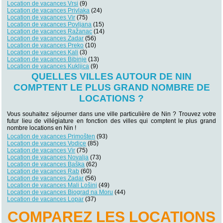
Location de vacances Vrsi
(9)
Location de vacances Privlaka
(24)
Location de vacances Vir
(75)
Location de vacances Povljana
(15)
Location de vacances Ražanac
(14)
Location de vacances Zadar
(56)
Location de vacances Preko
(10)
Location de vacances Kali
(3)
Location de vacances Bibinje
(13)
Location de vacances Kukljica
(9)
QUELLES VILLES AUTOUR DE NIN
COMPTENT LE PLUS GRAND NOMBRE DE
LOCATIONS ?
Vous souhaitez séjourner dans une ville particulière de Nin ? Trouvez votre
futur lieu de villégiature en fonction des villes qui comptent le plus grand
nombre locations en Nin !
Location de vacances Primošten
(93)
Location de vacances Vodice
(85)
Location de vacances Vir
(75)
Location de vacances Novalja
(73)
Location de vacances Baška
(62)
Location de vacances Rab
(60)
Location de vacances Zadar
(56)
Location de vacances Mali Lošinj
(49)
Location de vacances Biograd na Moru
(44)
Location de vacances Lopar
(37)
COMPAREZ LES LOCATIONS