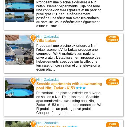
Proposant une piscine extérieure à Nin,
l’établissement Apartments Ljilja possède
une connexion Wi-Fi gratuite et un parking
privé gratuit. Chaque hébergement
possède une télévision avec les chaînes
du satellite. Vous bénéficierez également
d’une cuisine ...
Nin
|
Zadarska
5
VOIR
Villa Lukas
L'OFFRE
Proposant une piscine extérieure à Nin,
l’établissement Villa Lukas propose une
connexion Wi-Fi gratuite et un parking
privé gratuit. L’établissement propose des
hébergements avec vue sur la ville, une
terrasse, un coin salon et une télévision à
écran plat ...
Nin
|
Zadarska
6
VOIR
Seaside apartments with a swimming
L'OFFRE
pool Nin, Zadar - 6153
Possédant une piscine extérieure ouverte
en saison à Nin, l’établissement Seaside
apartments with a swimming pool Nin,
Zadar - 6153 comprend une connexion Wi-
Fi gratuite et un parking privé gratuit.
Chaque hébergement ...
Nin
|
Zadarska
7
VOIR
L'OFFRE