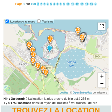
Page
1
sur
100
1
2
3
4
5
6
7
8
9
10
11
12
13
14
15
>
Locations-vacances
Tourisme
10
15
14
13
12
11
1
4
6
2
3
5
7
8
9
+
−
Leaflet
| ©
OpenStreetMap
contributors
Nin : Ou dormir
? La location la plus proche de
Nin
est à 255 m.
Il y a
1759 locations
dans un rayon de 100 kms à vol d'oiseau de Nin.
TROUVEZ LA LOCATION