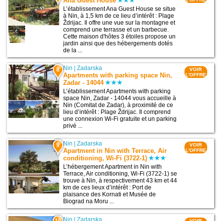
Ana Guest House
L’établissement Ana Guest House se situe
à Nin, à 1,5 km de ce lieu d’intérêt : Plage
Ždrijac. Il offre une vue sur la montagne et
comprend une terrasse et un barbecue.
Cette maison d'hôtes 3 étoiles propose un
jardin ainsi que des hébergements dotés
de la ...
Nin
|
Zadarska
8
VOIR
Apartments with parking space Nin,
L'OFFRE
Zadar - 14044
L’établissement Apartments with parking
space Nin, Zadar - 14044 vous accueille à
Nin (Comitat de Zadar), à proximité de ce
lieu d’intérêt : Plage Ždrijac. Il comprend
une connexion Wi-Fi gratuite et un parking
privé ...
Nin
|
Zadarska
9
VOIR
Apartment in Nin with Terrace, Air
L'OFFRE
conditioning, Wi-Fi (3722-1)
L’hébergement Apartment in Nin with
Terrace, Air conditioning, Wi-Fi (3722-1) se
trouve à Nin, à respectivement 43 km et 44
km de ces lieux d’intérêt : Port de
plaisance des Kornati et Musée de
Biograd na Moru ...
Nin
|
Zadarska
10
VOIR