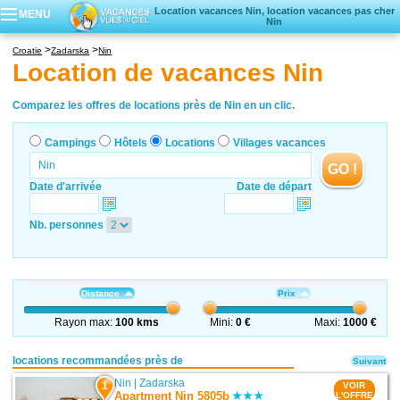
Location vacances Nin, location vacances pas cher
MENU
Nin
Campings
Croatie
Zadarska
Nin
Hôtels
Location de vacances Nin
Locations vacances
Villages vacances
Comparez les offres de locations près de Nin en un clic.
Campings
Hôtels
Locations
Villages vacances
GO !
Date d'arrivée
Date de départ
Nb. personnes
Distance
Prix
Rayon max:
100 kms
Mini:
0 €
Maxi:
1000 €
locations recommandées près de
Suivant
Nin
|
Zadarska
1
VOIR
Apartment Nin 5805b
L'OFFRE