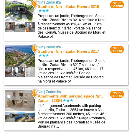
Nin
|
Zadarska
13
VOIR
Studio in Nin - Zadar Riviera 8216
L'OFFRE
Proposant un jardin, l’hébergement Studio
in Nin - Zadar Riviera 8216 se situe à Nin,
à respectivement 45 km, 46 km et 17 km
de ces lieux d’intérêt : Port de plaisance
des Kornati, Musée de Biograd na Moru et
Palace of ...
Nin
|
Zadarska
14
VOIR
Studio in Nin - Zadar Riviera 8217
L'OFFRE
Proposant un jardin, l’hébergement Studio
in Nin - Zadar Riviera 8217 se trouve à
Nin, à respectivement 45 km, 46 km et 17
km de ces lieux d’intérêt : Port de
plaisance des Kornati, Musée de Biograd
na Moru et Palace of ...
Nin
|
Zadarska
15
VOIR
Apartments with parking space Nin,
L'OFFRE
Zadar - 12864
L’hébergement Apartments with parking
space Nin, Zadar - 12864 se trouve à Nin,
à respectivement 200 mètres, 45 km et 46
km de ces lieux d’intérêt : Plage Prodorica,
Port de plaisance des Kornati et Musée de
Biograd na ...