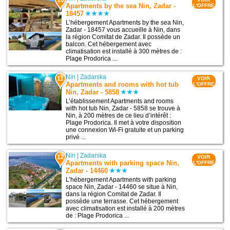
Apartments by the sea Nin, Zadar -
L'OFFRE
18457
L’hébergement Apartments by the sea Nin,
Zadar - 18457 vous accueille à Nin, dans
la région Comitat de Zadar. Il possède un
balcon. Cet hébergement avec
climatisation est installé à 300 mètres de :
Plage Prodorica ...
Nin
|
Zadarska
11
VOIR
Apartments and rooms with hot tub
L'OFFRE
Nin, Zadar - 5858
L’établissement Apartments and rooms
with hot tub Nin, Zadar - 5858 se trouve à
Nin, à 200 mètres de ce lieu d’intérêt :
Plage Prodorica. Il met à votre disposition
une connexion Wi-Fi gratuite et un parking
privé ...
Nin
|
Zadarska
12
VOIR
Apartments with parking space Nin,
L'OFFRE
Zadar - 14460
L’hébergement Apartments with parking
space Nin, Zadar - 14460 se situe à Nin,
dans la région Comitat de Zadar. Il
possède une terrasse. Cet hébergement
avec climatisation est installé à 200 mètres
de : Plage Prodorica ...