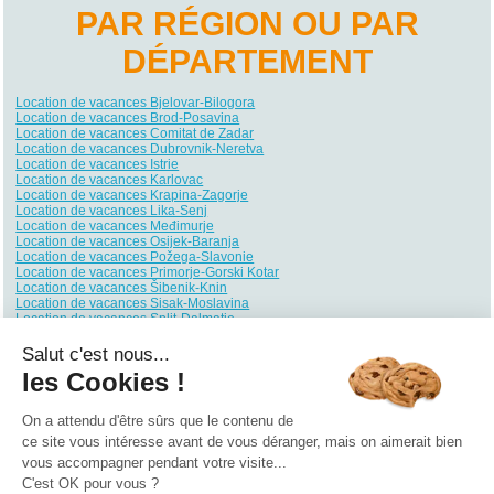
PAR RÉGION OU PAR
DÉPARTEMENT
Location de vacances Bjelovar-Bilogora
Location de vacances Brod-Posavina
Location de vacances Comitat de Zadar
Location de vacances Dubrovnik-Neretva
Location de vacances Istrie
Location de vacances Karlovac
Location de vacances Krapina-Zagorje
Location de vacances Lika-Senj
Location de vacances Međimurje
Location de vacances Osijek-Baranja
Location de vacances Požega-Slavonie
Location de vacances Primorje-Gorski Kotar
Location de vacances Šibenik-Knin
Location de vacances Sisak-Moslavina
Location de vacances Split-Dalmatie
Location de vacances Varaždin
Location de vacances Ville de Zagreb
Salut c'est nous...
Location de vacances Virovitica-Podravina
les Cookies !
Location de vacances Vukovar-Syrmie
Location de vacances Zagreb
On a attendu d'être sûrs que le contenu de
Qui sommes nous ?
|
Contactez-nous
|
Nos partenaires
ce site vous intéresse avant de vous déranger, mais on aimerait bien
vous accompagner pendant votre visite...
Campings
Hôtels
Locations vacances
Villages vacances
Guides
C'est OK pour vous ?