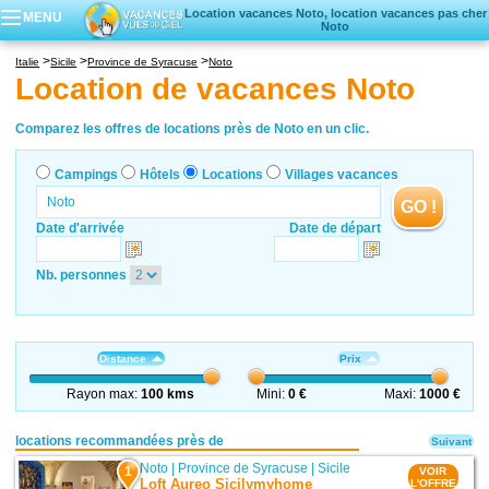
Location vacances Noto, location vacances pas cher
MENU
Noto
Campings
Italie
Sicile
Province de Syracuse
Noto
Hôtels
Location de vacances Noto
Locations vacances
Villages vacances
Comparez les offres de locations près de Noto en un clic.
Campings
Hôtels
Locations
Villages vacances
GO !
Date d'arrivée
Date de départ
Nb. personnes
Distance
Prix
Rayon max:
100 kms
Mini:
0 €
Maxi:
1000 €
locations recommandées près de
Suivant
Noto
|
Province de Syracuse
|
Sicile
1
VOIR
Loft Aureo Sicilymyhome
L'OFFRE