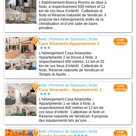
L’établissement Bianca Rooms se situe à
Noto, à respectivement 500 mètres et 12
km de ces lieux d’intérêt : Cattedrale di
Noto et Réserve naturelle de Vendicari. Il
propose des hébergements dotés de la
climatisation et d’une salle de bains
privative ...
Noto
|
Province de Syracuse
|
Sicile
5
VOIR
Casa Amarantia-Appartamento 2
L'OFFRE
L’hébergement Casa Amarantia-
Appartamento 2 se trouve à Noto, à
respectivement 400 mètres, 12 km et 32
km de ces lieux d’intérêt : Cattedrale di
Noto, Réserve naturelle de Vendicari et
Tempio di Apollo ...
Noto
|
Province de Syracuse
|
Sicile
6
VOIR
Casa Amarantia - Appartamento 1
L'OFFRE
L’hébergement Casa Amarantia -
Appartamento 1 se situe à Noto, à
respectivement 400 mètres et 12 km de
ces lieux d’intérêt : Cattedrale di Noto et
Réserve naturelle de Vendicari. Il propose
des équipements tels qu’une ...
Noto
|
Province de Syracuse
|
Sicile
7
VOIR
Eureka Apartment
L'OFFRE