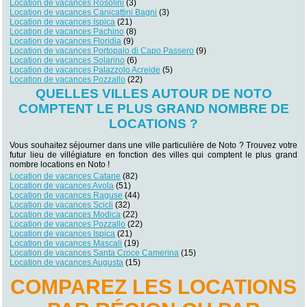
Location de vacances Rosolini
(3)
Location de vacances Canicattini Bagni
(3)
Location de vacances Ispica
(21)
Location de vacances Pachino
(8)
Location de vacances Floridia
(9)
Location de vacances Portopalo di Capo Passero
(9)
Location de vacances Solarino
(6)
Location de vacances Palazzolo Acreide
(5)
Location de vacances Pozzallo
(22)
QUELLES VILLES AUTOUR DE NOTO
COMPTENT LE PLUS GRAND NOMBRE DE
LOCATIONS ?
Vous souhaitez séjourner dans une ville particulière de Noto ? Trouvez votre
futur lieu de villégiature en fonction des villes qui comptent le plus grand
nombre locations en Noto !
Location de vacances Catane
(82)
Location de vacances Avola
(51)
Location de vacances Raguse
(44)
Location de vacances Scicli
(32)
Location de vacances Modica
(22)
Location de vacances Pozzallo
(22)
Location de vacances Ispica
(21)
Location de vacances Mascali
(19)
Location de vacances Santa Croce Camerina
(15)
Location de vacances Augusta
(15)
COMPAREZ LES LOCATIONS