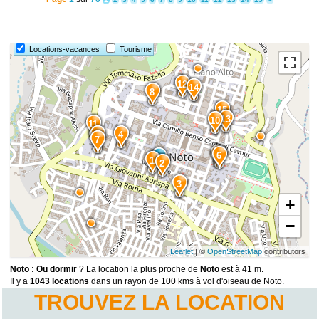
Locations-vacances
Tourisme
12
14
8
15
13
10
11
9
4
7
5
6
1
2
3
+
−
Leaflet
| ©
OpenStreetMap
contributors
Noto : Ou dormir
? La location la plus proche de
Noto
est à 41 m.
Il y a
1043 locations
dans un rayon de 100 kms à vol d'oiseau de Noto.
TROUVEZ LA LOCATION