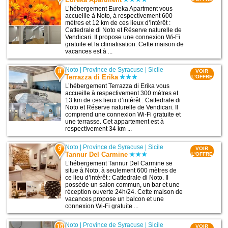
L’hébergement Eureka Apartment vous
accueille à Noto, à respectivement 600
mètres et 12 km de ces lieux d’intérêt :
Cattedrale di Noto et Réserve naturelle de
Vendicari. Il propose une connexion Wi-Fi
gratuite et la climatisation. Cette maison de
vacances est à ...
Noto
|
Province de Syracuse
|
Sicile
8
VOIR
Terrazza di Erika
L'OFFRE
L’hébergement Terrazza di Erika vous
accueille à respectivement 300 mètres et
13 km de ces lieux d’intérêt : Cattedrale di
Noto et Réserve naturelle de Vendicari. Il
comprend une connexion Wi-Fi gratuite et
une terrasse. Cet appartement est à
respectivement 34 km ...
Noto
|
Province de Syracuse
|
Sicile
9
VOIR
Tannur Del Carmine
L'OFFRE
L’hébergement Tannur Del Carmine se
situe à Noto, à seulement 600 mètres de
ce lieu d’intérêt : Cattedrale di Noto. Il
possède un salon commun, un bar et une
réception ouverte 24h/24. Cette maison de
vacances propose un balcon et une
connexion Wi-Fi gratuite ...
Noto
|
Province de Syracuse
|
Sicile
10
VOIR