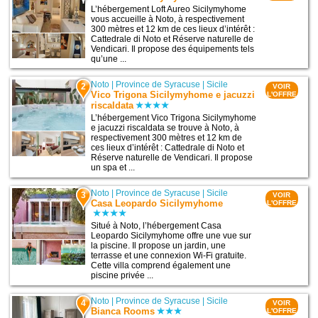
L’hébergement Loft Aureo Sicilymyhome
vous accueille à Noto, à respectivement
300 mètres et 12 km de ces lieux d’intérêt :
Cattedrale di Noto et Réserve naturelle de
Vendicari. Il propose des équipements tels
qu’une ...
Noto
|
Province de Syracuse
|
Sicile
2
VOIR
Vico Trigona Sicilymyhome e jacuzzi
L'OFFRE
riscaldata
L’hébergement Vico Trigona Sicilymyhome
e jacuzzi riscaldata se trouve à Noto, à
respectivement 300 mètres et 12 km de
ces lieux d’intérêt : Cattedrale di Noto et
Réserve naturelle de Vendicari. Il propose
un spa et ...
Noto
|
Province de Syracuse
|
Sicile
3
VOIR
Casa Leopardo Sicilymyhome
L'OFFRE
Situé à Noto, l’hébergement Casa
Leopardo Sicilymyhome offre une vue sur
la piscine. Il propose un jardin, une
terrasse et une connexion Wi-Fi gratuite.
Cette villa comprend également une
piscine privée ...
Noto
|
Province de Syracuse
|
Sicile
4
VOIR
Bianca Rooms
L'OFFRE