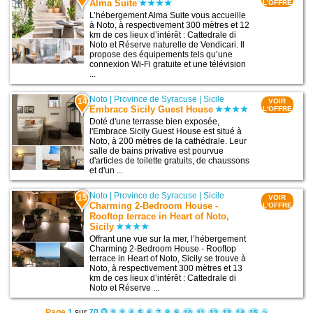
Alma Suite
L'OFFRE
L’hébergement Alma Suite vous accueille
à Noto, à respectivement 300 mètres et 12
km de ces lieux d’intérêt : Cattedrale di
Noto et Réserve naturelle de Vendicari. Il
propose des équipements tels qu’une
connexion Wi-Fi gratuite et une télévision
...
Noto
|
Province de Syracuse
|
Sicile
14
VOIR
Embrace Sicily Guest House
L'OFFRE
Doté d'une terrasse bien exposée,
l'Embrace Sicily Guest House est situé à
Noto, à 200 mètres de la cathédrale. Leur
salle de bains privative est pourvue
d'articles de toilette gratuits, de chaussons
et d'un ...
Noto
|
Province de Syracuse
|
Sicile
15
VOIR
Charming 2-Bedroom House -
L'OFFRE
Rooftop terrace in Heart of Noto,
Sicily
Offrant une vue sur la mer, l’hébergement
Charming 2-Bedroom House - Rooftop
terrace in Heart of Noto, Sicily se trouve à
Noto, à respectivement 300 mètres et 13
km de ces lieux d’intérêt : Cattedrale di
Noto et Réserve ...
Page
1
sur
70
1
2
3
4
5
6
7
8
9
10
11
12
13
14
15
>