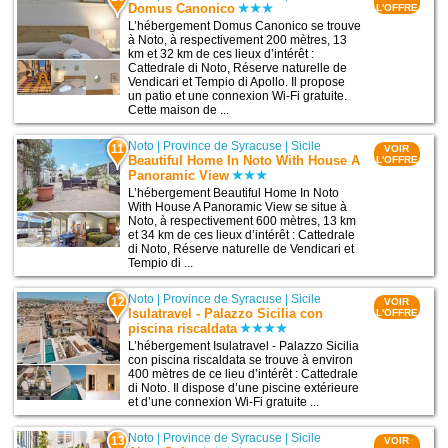
Domus Canonico
L'OFFRE
L’hébergement Domus Canonico se trouve
à Noto, à respectivement 200 mètres, 13
km et 32 km de ces lieux d’intérêt :
Cattedrale di Noto, Réserve naturelle de
Vendicari et Tempio di Apollo. Il propose
un patio et une connexion Wi-Fi gratuite.
Cette maison de ...
Noto
|
Province de Syracuse
|
Sicile
11
VOIR
Beautiful Home In Noto With House A
L'OFFRE
Panoramic View
L’hébergement Beautiful Home In Noto
With House A Panoramic View se situe à
Noto, à respectivement 600 mètres, 13 km
et 34 km de ces lieux d’intérêt : Cattedrale
di Noto, Réserve naturelle de Vendicari et
Tempio di ...
Noto
|
Province de Syracuse
|
Sicile
12
VOIR
Isulatravel - Palazzo Sicilia con
L'OFFRE
piscina riscaldata
L’hébergement Isulatravel - Palazzo Sicilia
con piscina riscaldata se trouve à environ
400 mètres de ce lieu d’intérêt : Cattedrale
di Noto. Il dispose d’une piscine extérieure
et d’une connexion Wi-Fi gratuite ...
Noto
|
Province de Syracuse
|
Sicile
13
VOIR