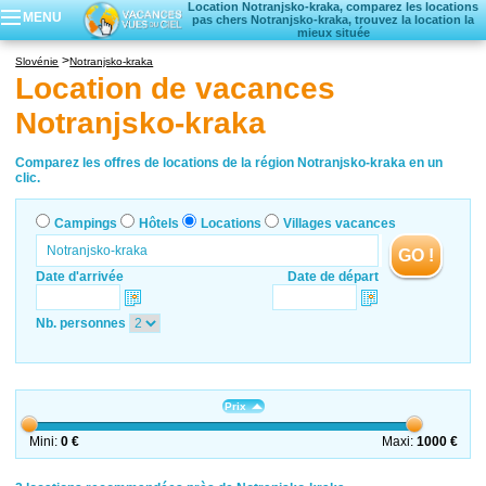
Location Notranjsko-kraka, comparez les locations
MENU
pas chers Notranjsko-kraka, trouvez la location la
mieux située
Campings
Slovénie
Notranjsko-kraka
Hôtels
Location de vacances
Locations vacances
Notranjsko-kraka
Villages vacances
Comparez les offres de locations de la région Notranjsko-kraka en un
clic.
Campings
Hôtels
Locations
Villages vacances
GO !
Date d'arrivée
Date de départ
Nb. personnes
Prix
Mini:
0 €
Maxi:
1000 €