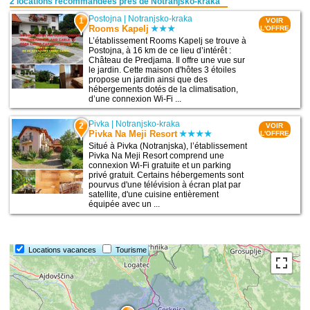
2 locations recommandées près de Notranjsko-kraka
Postojna
|
Notranjsko-kraka
1
VOIR
Rooms Kapelj
L'OFFRE
L’établissement Rooms Kapelj se trouve à
Postojna, à 16 km de ce lieu d’intérêt :
Château de Predjama. Il offre une vue sur
le jardin. Cette maison d'hôtes 3 étoiles
propose un jardin ainsi que des
hébergements dotés de la climatisation,
d’une connexion Wi-Fi ...
Pivka
|
Notranjsko-kraka
2
VOIR
Pivka Na Meji Resort
L'OFFRE
Situé à Pivka (Notranjska), l’établissement
Pivka Na Meji Resort comprend une
connexion Wi-Fi gratuite et un parking
privé gratuit. Certains hébergements sont
pourvus d'une télévision à écran plat par
satellite, d'une cuisine entièrement
équipée avec un ...
Locations vacances
Tourisme