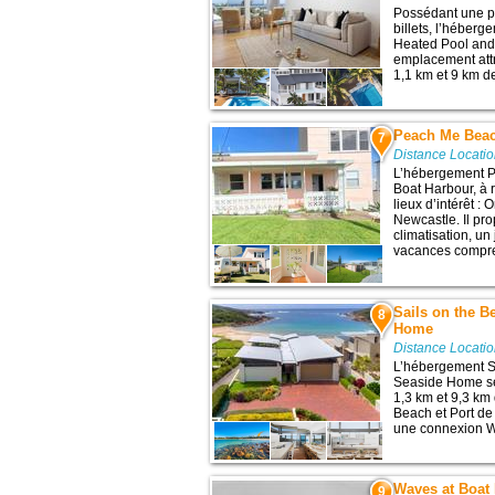
Possédant une pi
billets, l’héber
Heated Pool and
emplacement attr
1,1 km et 9 km de 
Peach Me Bea
7
Distance Locati
L’hébergement P
Boat Harbour, à 
lieux d’intérêt :
Newcastle. Il pr
climatisation, u
vacances comprend
Sails on the B
8
Home
Distance Locati
L’hébergement Sa
Seaside Home se
1,3 km et 9,3 km d
Beach et Port de
une connexion Wi-
Waves at Boat 
9