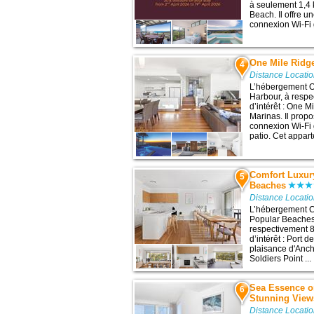
à seulement 1,4 k
Beach. Il offre 
connexion Wi-Fi g
One Mile Ridg
4
Distance Locati
L’hébergement O
Harbour, à respe
d’intérêt : One M
Marinas. Il propo
connexion Wi-Fi
patio. Cet appar
Comfort Luxur
5
Beaches
Distance Locati
L’hébergement C
Popular Beaches 
respectivement 8
d’intérêt : Port 
plaisance d'Anc
Soldiers Point ...
Sea Essence o
6
Stunning View
Distance Locati