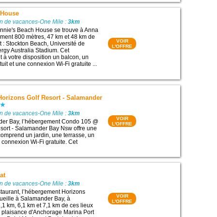
 House
on de vacances-One Mile :
3km
nnie's Beach House se trouve à Anna
ement 800 mètres, 47 km et 48 km de
VOIR
êt : Stockton Beach, Université de
L'OFFRE
rgy Australia Stadium. Cet
à votre disposition un balcon, un
tuit et une connexion Wi-Fi gratuite ...
orizons Golf Resort - Salamander
on de vacances-One Mile :
3km
VOIR
der Bay, l’hébergement Condo 105 @
L'OFFRE
sort - Salamander Bay Nsw offre une
l comprend un jardin, une terrasse, un
 connexion Wi-Fi gratuite. Cet
at
on de vacances-One Mile :
3km
taurant, l’hébergement Horizons
VOIR
ueille à Salamander Bay, à
L'OFFRE
,1 km, 6,1 km et 7,1 km de ces lieux
 de plaisance d'Anchorage Marina Port