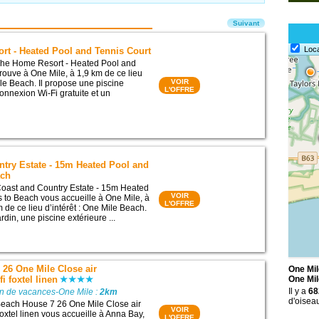
Suivant
Loc
rt - Heated Pool and Tennis Court
he Home Resort - Heated Pool and
trouve à One Mile, à 1,9 km de ce lieu
VOIR
ile Beach. Il propose une piscine
L'OFFRE
onnexion Wi-Fi gratuite et un
try Estate - 15m Heated Pool and
ach
oast and Country Estate - 15m Heated
VOIR
 to Beach vous accueille à One Mile, à
L'OFFRE
 de ce lieu d’intérêt : One Mile Beach.
rdin, une piscine extérieure ...
26 One Mile Close air
One Mil
i foxtel linen
One Mil
Il y a
68
on de vacances-One Mile :
2km
d'oisea
each House 7 26 One Mile Close air
VOIR
foxtel linen vous accueille à Anna Bay,
L'OFFRE