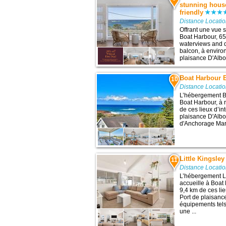
stunning house
friendly
Distance Locati
Offrant une vue 
Boat Harbour, 65
waterviews and d
balcon, à environ
plaisance D'Albo
Boat Harbour 
10
Distance Locati
L’hébergement B
Boat Harbour, à 
de ces lieux d’in
plaisance D'Albo
d'Anchorage Mari
Little Kingsle
11
Distance Locati
L’hébergement L
accueille à Boat
9,4 km de ces lie
Port de plaisanc
équipements tels
une ...