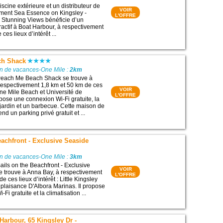
scine extérieure et un distributeur de
VOIR
gement Sea Essence on Kingsley -
L'OFFRE
 Stunning Views bénéficie d’un
actif à Boat Harbour, à respectivement
ces lieux d’intérêt ...
ch Shack
on de vacances-One Mile :
2km
each Me Beach Shack se trouve à
respectivement 1,8 km et 50 km de ces
VOIR
 One Mile Beach et Université de
L'OFFRE
opose une connexion Wi-Fi gratuite, la
n jardin et un barbecue. Cette maison de
 un parking privé gratuit et ...
eachfront - Exclusive Seaside
on de vacances-One Mile :
3km
ils on the Beachfront - Exclusive
VOIR
 trouve à Anna Bay, à respectivement
L'OFFRE
e ces lieux d’intérêt : Little Kingsley
 plaisance D'Albora Marinas. Il propose
Fi gratuite et la climatisation ...
Harbour, 65 Kingsley Dr -