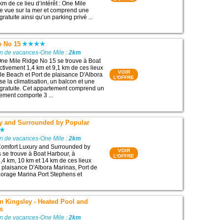
m de ce lieu d’intérêt : One Mile
une vue sur la mer et comprend une
ratuite ainsi qu’un parking privé ...
e No 15
on de vacances-One Mile :
2km
ne Mile Ridge No 15 se trouve à Boat
ctivement 1,4 km et 9,1 km de ces lieux
VOIR
ile Beach et Port de plaisance D'Albora
L'OFFRE
se la climatisation, un balcon et une
 gratuite. Cet appartement comprend un
tement comporte 3 ...
y and Surrounded by Popular
on de vacances-One Mile :
2km
omfort Luxury and Surrounded by
VOIR
se trouve à Boat Harbour, à
L'OFFRE
,4 km, 10 km et 14 km de ces lieux
de plaisance D'Albora Marinas, Port de
horage Marina Port Stephens et
n Kingsley - Heated Pool and
s
on de vacances-One Mile :
2km