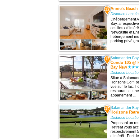
Annie's Beach
12
Distance Locati
L’hébergement A
Bay, à respectiv
ces lieux d’intér
Newcastle et Ene
hébergement met 
parking privé gra
Salamander Bay
13
Condo 105 @ H
Bay Nsw
Distance Locati
Situé à Salaman
Horizons Golf Re
vue sur le lac. I
restaurant et une
appartement ...
Salamander Bay
14
Horizons Retre
Distance Locati
Proposant un res
Retreat vous acc
respectivement 5
d’intérêt : Port