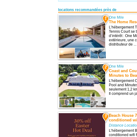
locations recommandées près de
One Mile
1
The Home Reso
L’hébergement T
Tennis Court se 
d’intérêt : One M
extérieure, une c
distributeur de ...
One Mile
2
Coast and Coun
Minutes to Be
L’hébergement C
Pool and Minutes
seulement 1,2 km
Il comprend un ja
Beach House 7 
3
conditioned wif
Distance Locati
L’hébergement B
conditioned wifi 