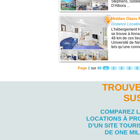
Stephens, Soldie
D'Albora ...
Hidden Oasis P
15
Distance Locati
L’hébergement H
se trouve à Anna
48 km de ces lieu
Université de Ne
tels qu’une conne
Page
1
sur
46
1
2
3
4
5
TROUVE
SU
COMPAREZ 
LOCATIONS À PR
D’UN SITE TOURI
DE ONE MI