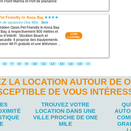
rs Point Marina et Port de plaisance
et Friendly In Anna Bay
on de vacances-One Mile :
3km
idden Oasis Pet Friendly In Anna Bay
 Bay, à respectivement 900 mètres et
VOIR
x d’intérêt : Stockton Beach et
L'OFFRE
wcastle. Il propose des équipements
xion Wi-Fi gratuite et une télévision ...
6
7
8
9
10
11
12
13
14
15
>
Z LA LOCATION AUTOUR DE O
SCEPTIBLE DE VOUS INTÉRES
LES
TROUVEZ VOTRE
QU
OXIMITÉ
LOCATION DANS UNE
AUTO
STIQUE
VILLE PROCHE DE ONE
COM
LE
MILE
GRA
L