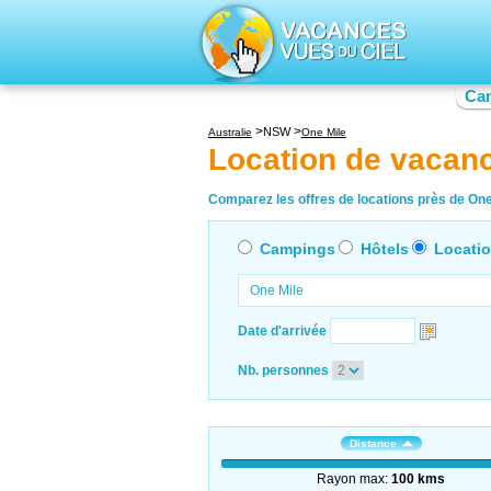
Ca
NSW
Australie
One Mile
Location de vacan
Comparez les offres de locations près de One 
Campings
Hôtels
Locati
Date d'arrivée
Nb. personnes
Distance
Rayon max:
100 kms