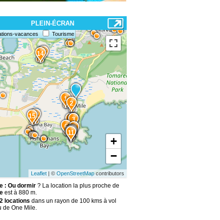
PLEIN-ÉCRAN
ations-vacances
Tourisme
13
14
1
2
12
15
5
4
3
6
7
8
10
9
11
+
−
Leaflet
| ©
OpenStreetMap
contributors
e : Ou dormir
? La location la plus proche de
e
est à 880 m.
2 locations
dans un rayon de 100 kms à vol
u de One Mile.