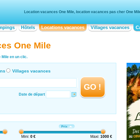
Location vacances One Mile, location vacances pas cher One Mil
mpings
Hôtels
Locations vacances
Villages vacances
C
ces One Mile
Mile en un clic.
ons
Villages vacances
GO !
Date de départ
Prix
Mini:
0 €
Maxi:
1000 €