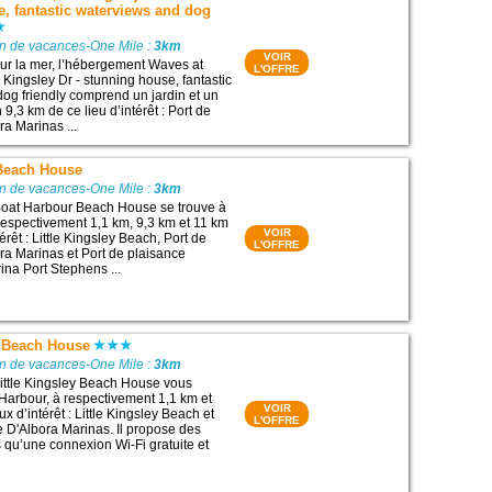
, fantastic waterviews and dog
on de vacances-One Mile :
3km
VOIR
sur la mer, l’hébergement Waves at
L'OFFRE
 Kingsley Dr - stunning house, fantastic
og friendly comprend un jardin et un
 9,3 km de ce lieu d’intérêt : Port de
ra Marinas ...
Beach House
on de vacances-One Mile :
3km
oat Harbour Beach House se trouve à
respectivement 1,1 km, 9,3 km et 11 km
VOIR
térêt : Little Kingsley Beach, Port de
L'OFFRE
ra Marinas et Port de plaisance
na Port Stephens ...
y Beach House
on de vacances-One Mile :
3km
ittle Kingsley Beach House vous
 Harbour, à respectivement 1,1 km et
VOIR
ux d’intérêt : Little Kingsley Beach et
L'OFFRE
e D'Albora Marinas. Il propose des
 qu’une connexion Wi-Fi gratuite et