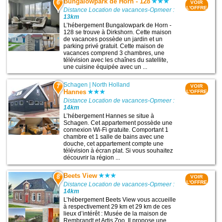
Bungalowpark de Horn - 128
6
VOIR
L'OFFRE
Distance Location de vacances-Opmeer :
13km
L’hébergement Bungalowpark de Horn -
128 se trouve à Dirkshorn. Cette maison
de vacances possède un jardin et un
parking privé gratuit. Cette maison de
vacances comprend 3 chambres, une
télévision avec les chaînes du satellite,
une cuisine équipée avec un ...
Schagen
|
North Holland
7
VOIR
Hannes
L'OFFRE
Distance Location de vacances-Opmeer :
14km
L’hébergement Hannes se situe à
Schagen. Cet appartement possède une
connexion Wi-Fi gratuite. Comportant 1
chambre et 1 salle de bains avec une
douche, cet appartement compte une
télévision à écran plat. Si vous souhaitez
découvrir la région ...
Beets View
8
VOIR
L'OFFRE
Distance Location de vacances-Opmeer :
14km
L’hébergement Beets View vous accueille
à respectivement 29 km et 29 km de ces
lieux d’intérêt : Musée de la maison de
Rembrandt et Artis Zoo. Il propose une