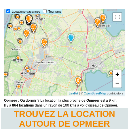
7
Locations-vacances
Tourisme
4
15
14
13
12
10
11
3
2
6
5
9
1
+
8
−
Leaflet
| ©
OpenStreetMap
contributors
Opmeer : Ou dormir
? La location la plus proche de
Opmeer
est à 9 km.
Il y a
864 locations
dans un rayon de 100 kms à vol d'oiseau de Opmeer.
TROUVEZ LA LOCATION
AUTOUR DE OPMEER