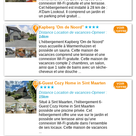
connexion Wi-Fi gratuite et une terrasse.
Cet hébergement est installé à 28 km de :
A'Dam Lookout. Il comprend un jardin et
un parking privé gratuit ...
Kapberg 'Om de Noord"
9
VOIR
L'OFFRE
Distance Location de vacances-Opmeer :
14km
L’hébergement Kapberg 'Om de Noord"
vous accueille à Warmenhuizen et
possède un sauna. Cette maison de
vacances comprend une terrasse et une
connexion Wi-Fi gratuite. Cette maison de
vacances compte 2 chambres, un salon,
ainsi que 1 salle de bains avec un sèche-
cheveux et une douche ...
6-Guest Cozy Home in Sint Maarten
10
VOIR
L'OFFRE
Distance Location de vacances-Opmeer :
15km
Situé à Sint Maarten, l’hébergement 6-
Guest Cozy Home in Sint Maarten
possède une piscine privée. Cet
hébergement offre une vue sur le jardin et
possède une terrasse ainsi qu’une
connexion Wi-Fi gratuite dans l’ensemble
de ses locaux. Cette maison de vacances
...