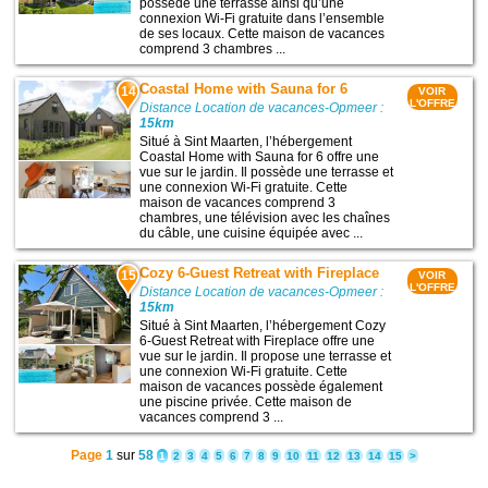
possède une terrasse ainsi qu’une
connexion Wi-Fi gratuite dans l’ensemble
de ses locaux. Cette maison de vacances
comprend 3 chambres ...
Coastal Home with Sauna for 6
14
VOIR
L'OFFRE
Distance Location de vacances-Opmeer :
15km
Situé à Sint Maarten, l’hébergement
Coastal Home with Sauna for 6 offre une
vue sur le jardin. Il possède une terrasse et
une connexion Wi-Fi gratuite. Cette
maison de vacances comprend 3
chambres, une télévision avec les chaînes
du câble, une cuisine équipée avec ...
Cozy 6-Guest Retreat with Fireplace
15
VOIR
L'OFFRE
Distance Location de vacances-Opmeer :
15km
Situé à Sint Maarten, l’hébergement Cozy
6-Guest Retreat with Fireplace offre une
vue sur le jardin. Il propose une terrasse et
une connexion Wi-Fi gratuite. Cette
maison de vacances possède également
une piscine privée. Cette maison de
vacances comprend 3 ...
Page
1
sur
58
1
2
3
4
5
6
7
8
9
10
11
12
13
14
15
>