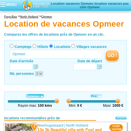
Location vacances Opmeer, location vacances pas
MENU
cher Opmeer
Campings
Pays-Bas
North Holland
Opmeer
Hôtels
Location de vacances Opmeer
Locations vacances
Villages vacances
Comparez les offres de locations près de Opmeer en un clic.
Campings
Hôtels
Locations
Villages vacances
GO !
Date d'arrivée
Date de départ
Nb. personnes
Distance
Prix
Rayon max:
100 kms
Mini:
0 €
Maxi:
1000 €
locations recommandées près de
Suivant
Heerhugowaard
|
North Holland
1
VOIR
13p 5b Beautiful villa with Pool and
L'OFFRE