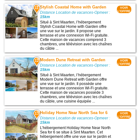
Stylish Coastal Home with Garden
11
VOIR
L'OFFRE
Distance Location de vacances-Opmeer :
15km
Situé à Sint Maarten, l’hébergement
Stylish Coastal Home with Garden offre
une vue sur le jardin. Il propose une
terrasse et une connexion Wi-Fi gratuite.
Cette maison de vacances comprend 3
chambres, une télévision avec les chaînes
du câble ...
Modern Dune Retreat with Garden
12
VOIR
L'OFFRE
Distance Location de vacances-Opmeer :
15km
Situé à Sint Maarten, l’hébergement
Modern Dune Retreat with Garden offre
une vue sur le jardin. Il possède une
terrasse et une connexion Wi-Fi gratuite.
Cette maison de vacances possède 3
chambres, une télévision avec les chaînes
du câble, une cuisine équipée ...
Holiday Home Near North Sea for 6
13
VOIR
L'OFFRE
Distance Location de vacances-Opmeer :
15km
L’hébergement Holiday Home Near North
Sea for 6 se situe à Sint Maarten. Cet
hébergement offre une vue sur le jardin et