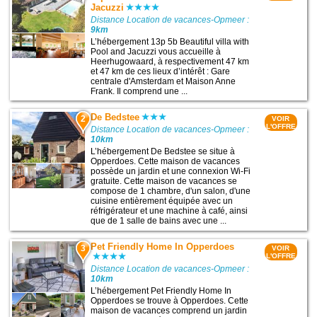
Jacuzzi
Distance Location de vacances-Opmeer :
9km
L’hébergement 13p 5b Beautiful villa with
Pool and Jacuzzi vous accueille à
Heerhugowaard, à respectivement 47 km
et 47 km de ces lieux d’intérêt : Gare
centrale d'Amsterdam et Maison Anne
Frank. Il comprend une ...
De Bedstee
2
VOIR
L'OFFRE
Distance Location de vacances-Opmeer :
10km
L’hébergement De Bedstee se situe à
Opperdoes. Cette maison de vacances
possède un jardin et une connexion Wi-Fi
gratuite. Cette maison de vacances se
compose de 1 chambre, d'un salon, d'une
cuisine entièrement équipée avec un
réfrigérateur et une machine à café, ainsi
que de 1 salle de bains avec une ...
Pet Friendly Home In Opperdoes
3
VOIR
L'OFFRE
Distance Location de vacances-Opmeer :
10km
L’hébergement Pet Friendly Home In
Opperdoes se trouve à Opperdoes. Cette
maison de vacances comprend un jardin