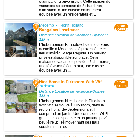
et un parking privé gratuit. Cette maison de
vacances se compose de 2 chambres,
d'un salon, d'une cuisine entièrement
équipée avec un réfrigérateur et ...
Medemblik
|
North Holland
4
VOIR
Bungalow Ijsselmeer
L'OFFRE
Distance Location de vacances-Opmeer :
12km
L’hébergement Bungalow Ijsselmeer vous
accueille à Medemblik, à proximité de ce
lieu d’intérêt : Plage Regatta. Un parking
privé est disponible sur place. Cette
maison de vacances possède 3 chambres,
une télévision à écran plat, une cuisine
équipée avec un ...
Nice Home In Dirkshorn With Wifi
5
VOIR
L'OFFRE
Distance Location de vacances-Opmeer :
13km
L’hébergement Nice Home In Dirkshorn
With Wifi se trouve à Dirkshorn, dans la
région Hollande-Septentrionale. Il
comprend un jardin. Une connexion Wi-Fi
gratuite est disponible et un parking privé
peut être utilisé moyennant des frais
supplémentaires ...