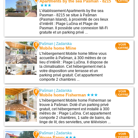
Apartments by the sea Pasman - 8215
L'OFFRE
L’établissement Apartments by the sea
Pasman - 8215 se situe à Pašman
(Pasman Island), à proximité de ces lieux
d’intérêt : Plage Lučina et Plage de
Pasman. Il possède une connexion Wi-Fi
gratuite et un parking privé ...
Pašman
|
Zadarska
5
VOIR
Mobile home Mline
L'OFFRE
L’hébergement Mobile home Mline vous
accueille à Pašman, à 300 mètres de ce
lieu d’intérêt : Plage Lučina. Il dispose de
la climatisation. Cet hébergement met à
votre disposition une terrasse et un
parking privé gratuit. Cet appartement
comporte 2 chambres ...
Pašman
|
Zadarska
6
VOIR
Mobile home Fisherman
L'OFFRE
L’hébergement Mobile home Fisherman se
trouve à Pašman. Doté d’un parking privé
gratuit, cet hébergement est installé à 300
mètres de : Plage Lučina. Cet appartement
comporte 2 chambres, 1 salle de bains, du
linge de lit, des serviettes, une télévision ...
Pašman
|
Zadarska
7
VOIR
House Pansy
L'OFFRE