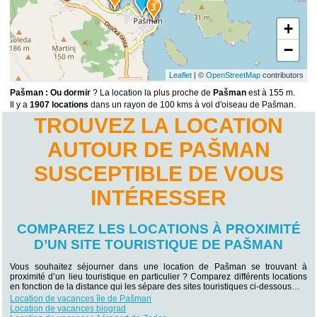
3
+
−
Leaflet
| ©
OpenStreetMap
contributors
Pašman : Ou dormir
? La location la plus proche de
Pašman
est à 155 m.
Il y a
1907 locations
dans un rayon de 100 kms à vol d'oiseau de Pašman.
TROUVEZ LA LOCATION
AUTOUR DE PAŠMAN
SUSCEPTIBLE DE VOUS
INTÉRESSER
COMPAREZ LES LOCATIONS À PROXIMITÉ
D’UN SITE TOURISTIQUE DE PAŠMAN
Vous souhaitez séjourner dans une location de Pašman se trouvant à
proximité d’un lieu touristique en particulier ? Comparez différents locations
en fonction de la distance qui les sépare des sites touristiques ci-dessous…
Location de vacances île de Pašman
Location de vacances biograd