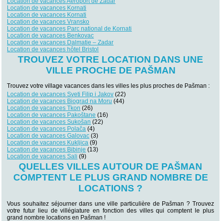
Location de vacances Aéroport de Zadar
Location de vacances Kornati
Location de vacances Kornati
Location de vacances Vransko
Location de vacances Parc national de Kornati
Location de vacances Benkovac
Location de vacances Dalmatie – Zadar
Location de vacances hôtel Bristol
TROUVEZ VOTRE LOCATION DANS UNE
VILLE PROCHE DE PAŠMAN
Trouvez votre village vacances dans les villes les plus proches de Pašman :
Location de vacances Sveti Filip i Jakov
(22)
Location de vacances Biograd na Moru
(44)
Location de vacances Tkon
(26)
Location de vacances Pakoštane
(16)
Location de vacances Sukošan
(22)
Location de vacances Polača
(4)
Location de vacances Galovac
(3)
Location de vacances Kukljica
(9)
Location de vacances Bibinje
(13)
Location de vacances Sali
(9)
QUELLES VILLES AUTOUR DE PAŠMAN
COMPTENT LE PLUS GRAND NOMBRE DE
LOCATIONS ?
Vous souhaitez séjourner dans une ville particulière de Pašman ? Trouvez
votre futur lieu de villégiature en fonction des villes qui comptent le plus
grand nombre locations en Pašman !