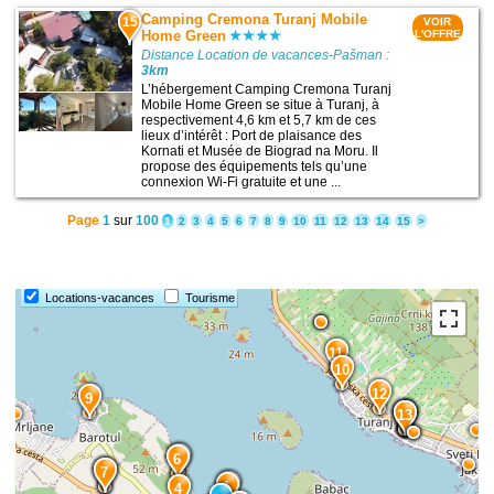
Camping Cremona Turanj Mobile
15
VOIR
Home Green
L'OFFRE
Distance Location de vacances-Pašman :
3km
L’hébergement Camping Cremona Turanj
Mobile Home Green se situe à Turanj, à
respectivement 4,6 km et 5,7 km de ces
lieux d’intérêt : Port de plaisance des
Kornati et Musée de Biograd na Moru. Il
propose des équipements tels qu’une
connexion Wi-Fi gratuite et une ...
Page
1
sur
100
1
2
3
4
5
6
7
8
9
10
11
12
13
14
15
>
Locations-vacances
Tourisme
11
10
12
9
15
14
13
5
6
8
7
2
1
4