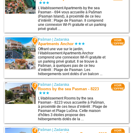
L’établissement Apartments by the sea
Pasman - 694 vous accueille à Pašman
(Pasman Island), à proximité de ce lieu
d’intérêt : Plage de Pasman. Il comprend
une connexion Wi-Fi gratuite et un parking
privé gratuit ...
Pašman
|
Zadarska
2
VOIR
Apartments Anchor
L'OFFRE
Offrant une vue sur le jardin,
l’établissement Apartments Anchor
comprend une connexion Wi-Fi gratuite et
un parking privé gratuit. Il se trouve à
Pašman, à quelques pas de ce lieu
d’intérêt : Plage de Pasman. Les
hébergements sont dotés d’un balcon ...
Pašman
|
Zadarska
3
VOIR
Rooms by the sea Pasman - 8223
L'OFFRE
L’établissement Rooms by the sea
Pasman - 8223 vous accueille à Pašman,
à proximité de ces lieux d’intérêt : Plage de
Pasman et Plage Lučina. Cette maison
d'hôtes 3 étoiles propose des
hébergements dotés de la ...
Pašman
|
Zadarska
4
VOIR