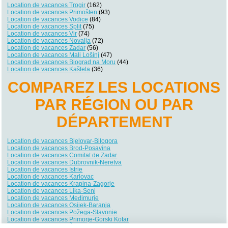
Location de vacances Trogir
(162)
Location de vacances Primošten
(93)
Location de vacances Vodice
(84)
Location de vacances Split
(75)
Location de vacances Vir
(74)
Location de vacances Novalja
(72)
Location de vacances Zadar
(56)
Location de vacances Mali Lošinj
(47)
Location de vacances Biograd na Moru
(44)
Location de vacances Kaštela
(36)
COMPAREZ LES LOCATIONS
PAR RÉGION OU PAR
DÉPARTEMENT
Location de vacances Bjelovar-Bilogora
Location de vacances Brod-Posavina
Location de vacances Comitat de Zadar
Location de vacances Dubrovnik-Neretva
Location de vacances Istrie
Location de vacances Karlovac
Location de vacances Krapina-Zagorje
Location de vacances Lika-Senj
Location de vacances Međimurje
Location de vacances Osijek-Baranja
Location de vacances Požega-Slavonie
Location de vacances Primorje-Gorski Kotar
Location de vacances Šibenik-Knin