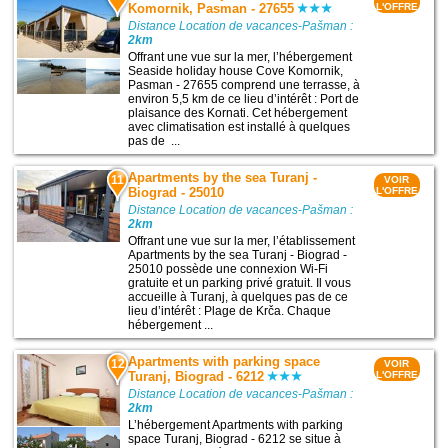
Komornik, Pasman - 27655
L'OFFRE
Distance Location de vacances-Pašman :
2km
Offrant une vue sur la mer, l’hébergement
Seaside holiday house Cove Komornik,
Pasman - 27655 comprend une terrasse, à
environ 5,5 km de ce lieu d’intérêt : Port de
plaisance des Kornati. Cet hébergement
avec climatisation est installé à quelques
pas de ...
Apartments by the sea Turanj -
11
VOIR
Biograd - 25010
L'OFFRE
Distance Location de vacances-Pašman :
2km
Offrant une vue sur la mer, l’établissement
Apartments by the sea Turanj - Biograd -
25010 possède une connexion Wi-Fi
gratuite et un parking privé gratuit. Il vous
accueille à Turanj, à quelques pas de ce
lieu d’intérêt : Plage de Krča. Chaque
hébergement ...
Apartments with parking space
12
VOIR
Turanj, Biograd - 6212
L'OFFRE
Distance Location de vacances-Pašman :
2km
L’hébergement Apartments with parking
space Turanj, Biograd - 6212 se situe à