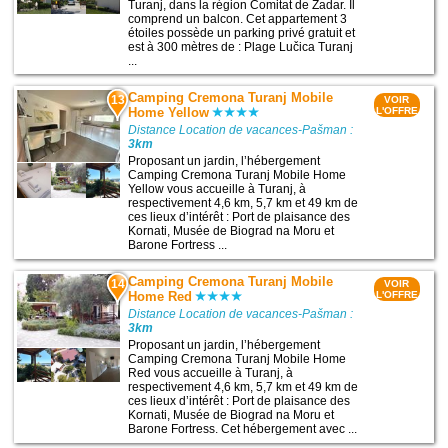
Turanj, dans la région Comitat de Zadar. Il
comprend un balcon. Cet appartement 3
étoiles possède un parking privé gratuit et
est à 300 mètres de : Plage Lučica Turanj
...
Camping Cremona Turanj Mobile
13
VOIR
Home Yellow
L'OFFRE
Distance Location de vacances-Pašman :
3km
Proposant un jardin, l’hébergement
Camping Cremona Turanj Mobile Home
Yellow vous accueille à Turanj, à
respectivement 4,6 km, 5,7 km et 49 km de
ces lieux d’intérêt : Port de plaisance des
Kornati, Musée de Biograd na Moru et
Barone Fortress ...
Camping Cremona Turanj Mobile
14
VOIR
Home Red
L'OFFRE
Distance Location de vacances-Pašman :
3km
Proposant un jardin, l’hébergement
Camping Cremona Turanj Mobile Home
Red vous accueille à Turanj, à
respectivement 4,6 km, 5,7 km et 49 km de
ces lieux d’intérêt : Port de plaisance des
Kornati, Musée de Biograd na Moru et
Barone Fortress. Cet hébergement avec ...