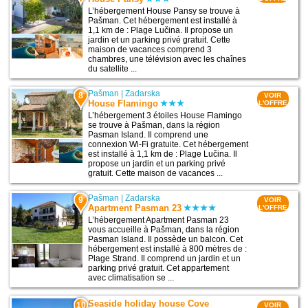
L’hébergement House Pansy se trouve à
Pašman. Cet hébergement est installé à
1,1 km de : Plage Lučina. Il propose un
jardin et un parking privé gratuit. Cette
maison de vacances comprend 3
chambres, une télévision avec les chaînes
du satellite ...
Pašman
|
Zadarska
8
VOIR
House Flamingo
L'OFFRE
L’hébergement 3 étoiles House Flamingo
se trouve à Pašman, dans la région
Pasman Island. Il comprend une
connexion Wi-Fi gratuite. Cet hébergement
est installé à 1,1 km de : Plage Lučina. Il
propose un jardin et un parking privé
gratuit. Cette maison de vacances ...
Pašman
|
Zadarska
9
VOIR
Apartment Pasman 23
L'OFFRE
L’hébergement Apartment Pasman 23
vous accueille à Pašman, dans la région
Pasman Island. Il possède un balcon. Cet
hébergement est installé à 800 mètres de :
Plage Strand. Il comprend un jardin et un
parking privé gratuit. Cet appartement
avec climatisation se ...
Seaside holiday house Cove
10
VOIR