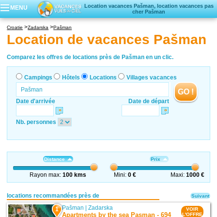
Location vacances Pašman, location vacances pas
MENU
cher Pašman
Campings
Croatie
Zadarska
Pašman
Hôtels
Location de vacances Pašman
Locations vacances
Villages vacances
Comparez les offres de locations près de Pašman en un clic.
Campings
Hôtels
Locations
Villages vacances
GO !
Date d'arrivée
Date de départ
Nb. personnes
Distance
Prix
Rayon max:
100 kms
Mini:
0 €
Maxi:
1000 €
locations recommandées près de
Suivant
Pašman
|
Zadarska
1
VOIR
Apartments by the sea Pasman - 694
L'OFFRE