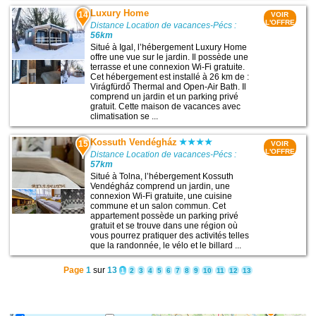
Luxury Home
14
VOIR
L'OFFRE
Distance Location de vacances-Pécs :
56km
Situé à Igal, l’hébergement Luxury Home
offre une vue sur le jardin. Il possède une
terrasse et une connexion Wi-Fi gratuite.
Cet hébergement est installé à 26 km de :
Virágfürdő Thermal and Open-Air Bath. Il
comprend un jardin et un parking privé
gratuit. Cette maison de vacances avec
climatisation se ...
Kossuth Vendégház
15
VOIR
L'OFFRE
Distance Location de vacances-Pécs :
57km
Situé à Tolna, l’hébergement Kossuth
Vendégház comprend un jardin, une
connexion Wi-Fi gratuite, une cuisine
commune et un salon commun. Cet
appartement possède un parking privé
gratuit et se trouve dans une région où
vous pourrez pratiquer des activités telles
que la randonnée, le vélo et le billard ...
Page
1
sur
13
1
2
3
4
5
6
7
8
9
10
11
12
13