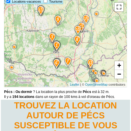
Locations-vacances
Tourisme
14
13
15
9
11
10
3
8
2
1
7
4
5
6
12
+
−
Leaflet
| ©
OpenStreetMap
contributors
Pécs : Ou dormir
? La location la plus proche de
Pécs
est à 32 m.
Il y a
194 locations
dans un rayon de 100 kms à vol d'oiseau de Pécs.
TROUVEZ LA LOCATION
AUTOUR DE PÉCS
SUSCEPTIBLE DE VOUS