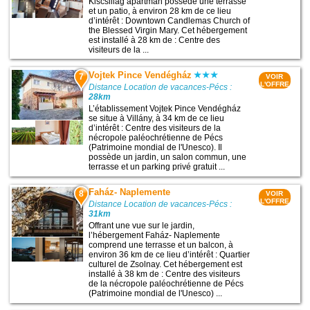
Kiscsillag apartman possède une terrasse
et un patio, à environ 28 km de ce lieu
d’intérêt : Downtown Candlemas Church of
the Blessed Virgin Mary. Cet hébergement
est installé à 28 km de : Centre des
visiteurs de la ...
Vojtek Pince Vendégház
7
VOIR
L'OFFRE
Distance Location de vacances-Pécs :
28km
L’établissement Vojtek Pince Vendégház
se situe à Villány, à 34 km de ce lieu
d’intérêt : Centre des visiteurs de la
nécropole paléochrétienne de Pécs
(Patrimoine mondial de l'Unesco). Il
possède un jardin, un salon commun, une
terrasse et un parking privé gratuit ...
Faház- Naplemente
8
VOIR
L'OFFRE
Distance Location de vacances-Pécs :
31km
Offrant une vue sur le jardin,
l’hébergement Faház- Naplemente
comprend une terrasse et un balcon, à
environ 36 km de ce lieu d’intérêt : Quartier
culturel de Zsolnay. Cet hébergement est
installé à 38 km de : Centre des visiteurs
de la nécropole paléochrétienne de Pécs
(Patrimoine mondial de l'Unesco) ...