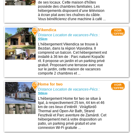
de ses locaux. Cette maison d'hôtes
possède des chambres familiales. Les
hébergements disposent d’une télévision
à écran plat avec les chaînes du câble.
Vous bénéficierez d'une machine à café ...
Vikendica
12
VOIR
L'OFFRE
Distance Location de vacances-Pécs :
55km
L’hébergement Vikendica se trouve à
Bezdan, dans la région Vojvodina. Il
comprend un balcon. Cet hébergement est
installé à 36 km de : Parc naturel Kopački
rit. Il propose un jardin et un parking privé
gratuit. Proposant une terrasse avec vue
sur le jardin, cette maison de vacances
comporte 2 chambres et ...
Home for two
13
VOIR
L'OFFRE
Distance Location de vacances-Pécs :
56km
L’hébergement Home for two se situe à
Igal, à respectivement 25 km, 44 km et 46
km de ces lieux d’intérêt : Virágfürdő
Thermal and Open-Air Bath, Strand
Fesztivál et Parc aventure de Zamárdi. Cet
hébergement met à votre disposition un
patio, un parking privé gratuit et une
connexion Wi-Fi gratuite ...