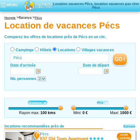
Location vacances Pécs, location vacances pas cher
MENU
Pécs
Campings
Baranya
Hongrie
Pécs
Hôtels
Location de vacances Pécs
Locations vacances
Villages vacances
Comparez les offres de locations près de Pécs en un clic.
Campings
Hôtels
Locations
Villages vacances
GO !
Date d'arrivée
Date de départ
Nb. personnes
Distance
Prix
Rayon max:
100 kms
Mini:
0 €
Maxi:
1000 €
locations recommandées près de
Suivant
Pécs
1
VOIR
K57 Old Town Apartment
L'OFFRE