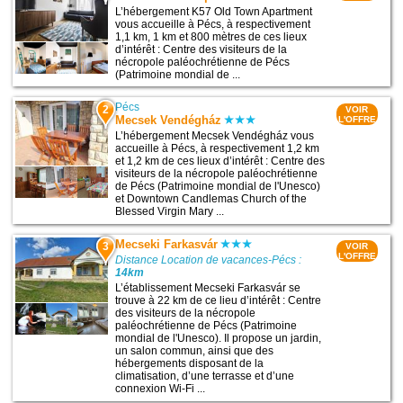
L’hébergement K57 Old Town Apartment
vous accueille à Pécs, à respectivement
1,1 km, 1 km et 800 mètres de ces lieux
d’intérêt : Centre des visiteurs de la
nécropole paléochrétienne de Pécs
(Patrimoine mondial de ...
Pécs
2
VOIR
Mecsek Vendégház
L'OFFRE
L’hébergement Mecsek Vendégház vous
accueille à Pécs, à respectivement 1,2 km
et 1,2 km de ces lieux d’intérêt : Centre des
visiteurs de la nécropole paléochrétienne
de Pécs (Patrimoine mondial de l'Unesco)
et Downtown Candlemas Church of the
Blessed Virgin Mary ...
Mecseki Farkasvár
3
VOIR
L'OFFRE
Distance Location de vacances-Pécs :
14km
L’établissement Mecseki Farkasvár se
trouve à 22 km de ce lieu d’intérêt : Centre
des visiteurs de la nécropole
paléochrétienne de Pécs (Patrimoine
mondial de l'Unesco). Il propose un jardin,
un salon commun, ainsi que des
hébergements disposant de la
climatisation, d’une terrasse et d’une
connexion Wi-Fi ...