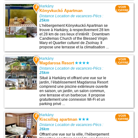
Harkány
4
VOIR
Könyvkuckó Apartman
L'OFFRE
Distance Location de vacances-Pécs :
25km
L’hébergement Könyvkuckó Apartman se
trouve à Harkány, à respectivement 28 km
et 28 km de ces lieux d’intérêt : Downtown
Candlemas Church of the Blessed Virgin
Mary et Quartier culturel de Zsolnay. Il
propose une terrasse et la climatisation ...
Harkány
5
VOIR
Magdarosa Resort
L'OFFRE
Distance Location de vacances-Pécs :
25km
Situé à Harkány et offrant une vue sur le
jardin, l’établissement Magdarosa Resort
comprend une piscine extérieure ouverte
en saison, un jardin, un salon commun,
une terrasse et un barbecue. Il propose
gratuitement une connexion Wi-Fi et un
parking privé ...
Harkány
6
VOIR
Kiscsillag apartman
L'OFFRE
Distance Location de vacances-Pécs :
26km
Offrant une vue sur la ville, l’hébergement