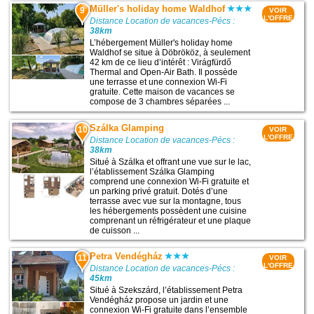
Müller's holiday home Waldhof
9
VOIR
L'OFFRE
Distance Location de vacances-Pécs :
38km
L’hébergement Müller's holiday home
Waldhof se situe à Döbrököz, à seulement
42 km de ce lieu d’intérêt : Virágfürdő
Thermal and Open-Air Bath. Il possède
une terrasse et une connexion Wi-Fi
gratuite. Cette maison de vacances se
compose de 3 chambres séparées ...
Szálka Glamping
10
VOIR
L'OFFRE
Distance Location de vacances-Pécs :
38km
Situé à Szálka et offrant une vue sur le lac,
l’établissement Szálka Glamping
comprend une connexion Wi-Fi gratuite et
un parking privé gratuit. Dotés d’une
terrasse avec vue sur la montagne, tous
les hébergements possèdent une cuisine
comprenant un réfrigérateur et une plaque
de cuisson ...
Petra Vendégház
11
VOIR
L'OFFRE
Distance Location de vacances-Pécs :
45km
Situé à Szekszárd, l’établissement Petra
Vendégház propose un jardin et une
connexion Wi-Fi gratuite dans l’ensemble