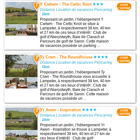
Y Cwlwm - The Celtic Knot
1
VOIR
L'OFFRE
Distance Location de vacances-Pencarreg
:
1km
Proposant un jardin, l’hébergement Y
Cwlwm - The Celtic Knot se situe à
Lampeter, à respectivement 38 km, 40 km
et 27 km de ces lieux d’intérêt : Club de
golf d'Aberystwyth, Baie de Clarach et
Parcours de golf de Saron. Cette maison
de vacances possède un parking ...
Ty Crwn - The Roundhouse
2
VOIR
L'OFFRE
Distance Location de vacances-Pencarreg
:
1km
Proposant un jardin, l’hébergement Ty
Crwn - The Roundhouse vous accueille à
Lampeter, à respectivement 38 km, 40 km
et 27 km de ces lieux d’intérêt : Club de
golf d'Aberystwyth, Baie de Clarach et
Parcours de golf de Saron. Cette maison
de vacances possède un ...
Yr Awen - Inspiration
3
VOIR
L'OFFRE
Distance Location de vacances-Pencarreg
:
1km
Proposant un jardin, l’hébergement Yr
Awen - Inspiration se trouve à Lampeter, à
respectivement 38 km, 40 km et 27 km de
ces lieux d’intérêt : Club de golf