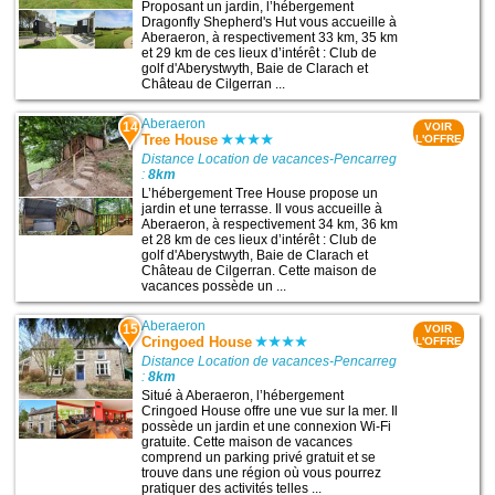
Proposant un jardin, l’hébergement
Dragonfly Shepherd's Hut vous accueille à
Aberaeron, à respectivement 33 km, 35 km
et 29 km de ces lieux d’intérêt : Club de
golf d'Aberystwyth, Baie de Clarach et
Château de Cilgerran ...
Aberaeron
14
VOIR
Tree House
L'OFFRE
Distance Location de vacances-Pencarreg
:
8km
L’hébergement Tree House propose un
jardin et une terrasse. Il vous accueille à
Aberaeron, à respectivement 34 km, 36 km
et 28 km de ces lieux d’intérêt : Club de
golf d'Aberystwyth, Baie de Clarach et
Château de Cilgerran. Cette maison de
vacances possède un ...
Aberaeron
15
VOIR
Cringoed House
L'OFFRE
Distance Location de vacances-Pencarreg
:
8km
Situé à Aberaeron, l’hébergement
Cringoed House offre une vue sur la mer. Il
possède un jardin et une connexion Wi-Fi
gratuite. Cette maison de vacances
comprend un parking privé gratuit et se
trouve dans une région où vous pourrez
pratiquer des activités telles ...