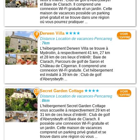
lieux d’intérêt : Club de golf d'Aberystwyth
et Baie de Clarach. Il comprend une
connexion Wi-Fi gratuite et un jardin. Cette
maison de vacances possède un parking
privé gratuit et se trouve dans une région
où vous pourrez pratiquer ...
Derwen Villa
9
VOIR
L'OFFRE
Distance Location de vacances-Pencarreg
:
7km
L’hébergement Derwen Villa se trouve à
Mydroilin, à respectivement 41 km, 27 km
et 28 km de ces lieux d’intérêt : Baie de
Clarach, Parcours de golf de Saron et
Château de Cilgerran. Il comprend une
connexion Wi-Fi gratuite. Cet hébergement
est installé à 39 km de : Club de golf
d'Aberystwyth ...
Secret Garden Cottage
10
VOIR
L'OFFRE
Distance Location de vacances-Pencarreg
:
8km
L’hébergement Secret Garden Cottage
vous accueille à respectivement 29 km et
31 km de ces lieux d’intérêt : Club de golf
d'Aberystwyth et Baie de Clarach. Il
possède une connexion Wi-Fi gratuite et
un jardin. Cette maison de vacances
comprend un parking privé gratuit et se
trouve dans une région où vous ...