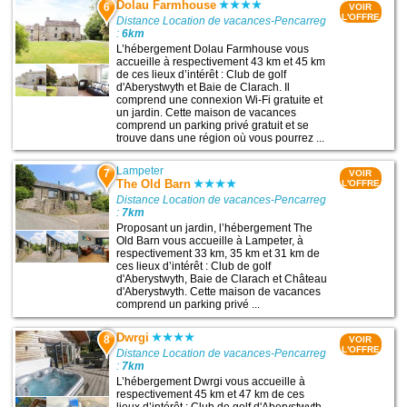
Dolau Farmhouse
6
VOIR
L'OFFRE
Distance Location de vacances-Pencarreg
:
6km
L’hébergement Dolau Farmhouse vous
accueille à respectivement 43 km et 45 km
de ces lieux d’intérêt : Club de golf
d'Aberystwyth et Baie de Clarach. Il
comprend une connexion Wi-Fi gratuite et
un jardin. Cette maison de vacances
comprend un parking privé gratuit et se
trouve dans une région où vous pourrez ...
Lampeter
7
VOIR
The Old Barn
L'OFFRE
Distance Location de vacances-Pencarreg
:
7km
Proposant un jardin, l’hébergement The
Old Barn vous accueille à Lampeter, à
respectivement 33 km, 35 km et 31 km de
ces lieux d’intérêt : Club de golf
d'Aberystwyth, Baie de Clarach et Château
d'Aberystwyth. Cette maison de vacances
comprend un parking privé ...
Dwrgi
8
VOIR
L'OFFRE
Distance Location de vacances-Pencarreg
:
7km
L’hébergement Dwrgi vous accueille à
respectivement 45 km et 47 km de ces