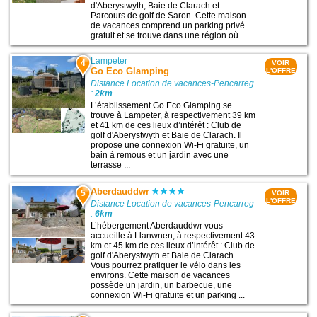
d'Aberystwyth, Baie de Clarach et
Parcours de golf de Saron. Cette maison
de vacances comprend un parking privé
gratuit et se trouve dans une région où ...
Lampeter
4
VOIR
Go Eco Glamping
L'OFFRE
Distance Location de vacances-Pencarreg
:
2km
L’établissement Go Eco Glamping se
trouve à Lampeter, à respectivement 39 km
et 41 km de ces lieux d’intérêt : Club de
golf d'Aberystwyth et Baie de Clarach. Il
propose une connexion Wi-Fi gratuite, un
bain à remous et un jardin avec une
terrasse ...
Aberdauddwr
5
VOIR
L'OFFRE
Distance Location de vacances-Pencarreg
:
6km
L’hébergement Aberdauddwr vous
accueille à Llanwnen, à respectivement 43
km et 45 km de ces lieux d’intérêt : Club de
golf d'Aberystwyth et Baie de Clarach.
Vous pourrez pratiquer le vélo dans les
environs. Cette maison de vacances
possède un jardin, un barbecue, une
connexion Wi-Fi gratuite et un parking ...