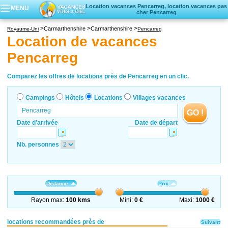
Location vacances Pencarreg, location vacances pas
MENU
cher Pencarreg
Campings
Carmarthenshire
Carmarthenshire
Royaume-Uni
Pencarreg
Hôtels
Location de vacances
Locations vacances
Pencarreg
Villages vacances
Comparez les offres de locations près de Pencarreg en un clic.
Campings
Hôtels
Locations
Villages vacances
GO !
Date d'arrivée
Date de départ
Nb. personnes
Distance
Prix
Rayon max:
100 kms
Mini:
0 €
Maxi:
1000 €
locations recommandées près de
Suivant