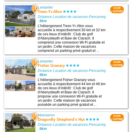
Lampeter
11
VOIR
Trem-Yr-Afon
L'OFFRE
Distance Location de vacances-Pencarreg
:
8km
L’hébergement Trem-Yr-Afon vous
accueille à respectivement 30 km et 32 km
de ces lieux d’intérêt : Club de golf
d'Aberystwyth et Baie de Clarach. Il
comprend une connexion Wi-Fi gratuite et
un jardin. Cette maison de vacances
comprend un parking privé gratuit et ...
Lampeter
12
VOIR
Fisher Granary
L'OFFRE
Distance Location de vacances-Pencarreg
:
8km
L’hébergement Fisher Granary vous
accueille à respectivement 44 km et 46 km
de ces lieux d’intérêt : Club de golf
d'Aberystwyth et Baie de Clarach. Il
propose une connexion Wi-Fi gratuite et
un jardin. Cette maison de vacances
possède un parking privé gratuit et ...
Aberaeron
13
VOIR
Dragonfly Shepherd's Hut
L'OFFRE
Distance Location de vacances-Pencarreg
:
8km