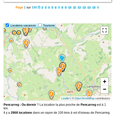
Page
1
sur
100
1
2
3
4
5
6
7
8
9
10
11
12
13
14
15
>
11
10
7
Locations-vacances
Tourisme
13
15
14
9
3
2
1
4
+
5
6
−
12
8
Leaflet
| ©
OpenStreetMap
contributors
Pencarreg : Ou dormir
? La location la plus proche de
Pencarreg
est à 1
km.
Il y a
2868 locations
dans un rayon de 100 kms à vol d'oiseau de Pencarreg.