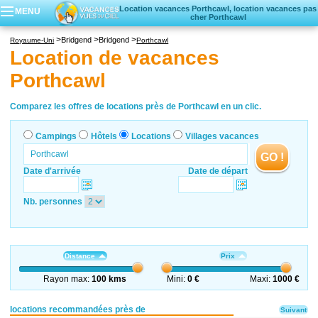
Location vacances Porthcawl, location vacances pas
MENU
cher Porthcawl
Campings
Bridgend
Bridgend
Royaume-Uni
Porthcawl
Hôtels
Location de vacances
Locations vacances
Porthcawl
Villages vacances
Comparez les offres de locations près de Porthcawl en un clic.
Campings
Hôtels
Locations
Villages vacances
GO !
Date d'arrivée
Date de départ
Nb. personnes
Distance
Prix
Rayon max:
100 kms
Mini:
0 €
Maxi:
1000 €
locations recommandées près de
Suivant