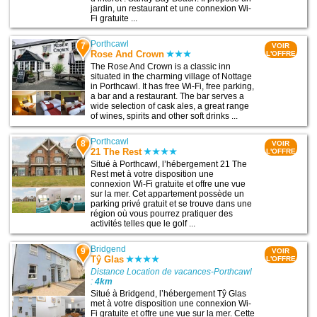
jardin, un restaurant et une connexion Wi-
Fi gratuite ...
Porthcawl
7
VOIR
Rose And Crown
L'OFFRE
The Rose And Crown is a classic inn
situated in the charming village of Nottage
in Porthcawl. It has free Wi-Fi, free parking,
a bar and a restaurant. The bar serves a
wide selection of cask ales, a great range
of wines, spirits and other soft drinks ...
Porthcawl
8
VOIR
21 The Rest
L'OFFRE
Situé à Porthcawl, l’hébergement 21 The
Rest met à votre disposition une
connexion Wi-Fi gratuite et offre une vue
sur la mer. Cet appartement possède un
parking privé gratuit et se trouve dans une
région où vous pourrez pratiquer des
activités telles que le golf ...
Bridgend
9
VOIR
Tŷ Glas
L'OFFRE
Distance Location de vacances-Porthcawl
:
4km
Situé à Bridgend, l’hébergement Tŷ Glas
met à votre disposition une connexion Wi-
Fi gratuite et offre une vue sur la mer. Cette