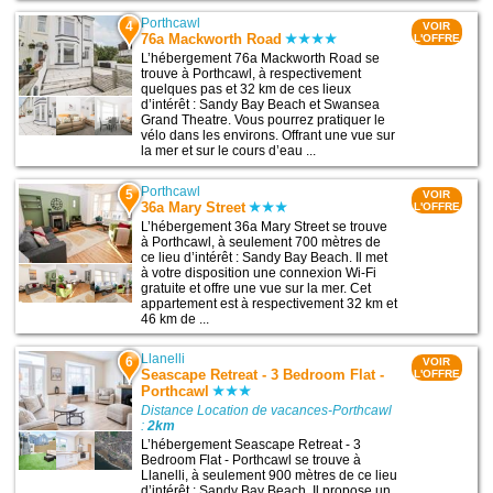
Porthcawl
4
VOIR
76a Mackworth Road
L'OFFRE
L’hébergement 76a Mackworth Road se
trouve à Porthcawl, à respectivement
quelques pas et 32 km de ces lieux
d’intérêt : Sandy Bay Beach et Swansea
Grand Theatre. Vous pourrez pratiquer le
vélo dans les environs. Offrant une vue sur
la mer et sur le cours d’eau ...
Porthcawl
5
VOIR
36a Mary Street
L'OFFRE
L’hébergement 36a Mary Street se trouve
à Porthcawl, à seulement 700 mètres de
ce lieu d’intérêt : Sandy Bay Beach. Il met
à votre disposition une connexion Wi-Fi
gratuite et offre une vue sur la mer. Cet
appartement est à respectivement 32 km et
46 km de ...
Llanelli
6
VOIR
Seascape Retreat - 3 Bedroom Flat -
L'OFFRE
Porthcawl
Distance Location de vacances-Porthcawl
:
2km
L’hébergement Seascape Retreat - 3
Bedroom Flat - Porthcawl se trouve à
Llanelli, à seulement 900 mètres de ce lieu
d’intérêt : Sandy Bay Beach. Il propose un