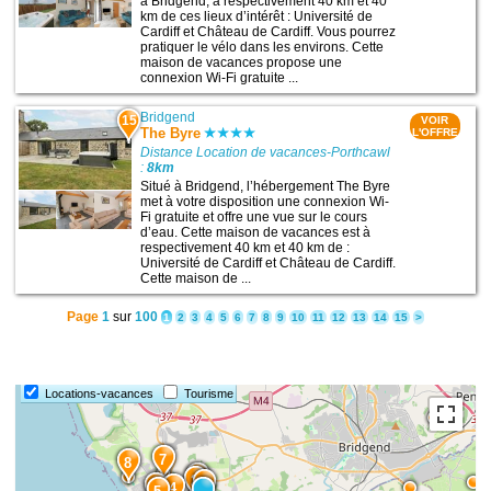
à Bridgend, à respectivement 40 km et 40
km de ces lieux d’intérêt : Université de
Cardiff et Château de Cardiff. Vous pourrez
pratiquer le vélo dans les environs. Cette
maison de vacances propose une
connexion Wi-Fi gratuite ...
Bridgend
15
VOIR
The Byre
L'OFFRE
Distance Location de vacances-Porthcawl
:
8km
Situé à Bridgend, l’hébergement The Byre
met à votre disposition une connexion Wi-
Fi gratuite et offre une vue sur le cours
d’eau. Cette maison de vacances est à
respectivement 40 km et 40 km de :
Université de Cardiff et Château de Cardiff.
Cette maison de ...
Page
1
sur
100
1
2
3
4
5
6
7
8
9
10
11
12
13
14
15
>
Locations-vacances
Tourisme
7
8
3
2
1
6
4