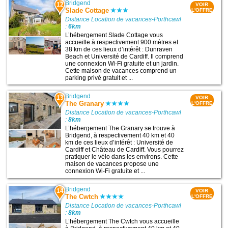
Bridgend
12
VOIR
Slade Cottage
L'OFFRE
Distance Location de vacances-Porthcawl
:
6km
L’hébergement Slade Cottage vous
accueille à respectivement 900 mètres et
38 km de ces lieux d’intérêt : Dunraven
Beach et Université de Cardiff. Il comprend
une connexion Wi-Fi gratuite et un jardin.
Cette maison de vacances comprend un
parking privé gratuit et ...
Bridgend
13
VOIR
The Granary
L'OFFRE
Distance Location de vacances-Porthcawl
:
8km
L’hébergement The Granary se trouve à
Bridgend, à respectivement 40 km et 40
km de ces lieux d’intérêt : Université de
Cardiff et Château de Cardiff. Vous pourrez
pratiquer le vélo dans les environs. Cette
maison de vacances propose une
connexion Wi-Fi gratuite et ...
Bridgend
14
VOIR
The Cwtch
L'OFFRE
Distance Location de vacances-Porthcawl
:
8km
L’hébergement The Cwtch vous accueille