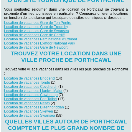
D’UN SITE TOURISTIQUE DE PORTHCAWL
Vous souhaitez séjourner dans une location de Porthcawl se trouvant à
proximité d’un lieu touristique en particulier ? Comparez différents locations
en fonction de la distance qui les sépare des sites touristiques ci-dessous…
Location de vacances Gare de Ton Pentre
Location de vacances Gare de Treorchy
Location de vacances Gare de Swansea
Location de vacances Gare de Cardiff
Location de vacances Parc national d'Exmoor
Location de vacances Exmoor National Park
Location de vacances Gare de Newport
TROUVEZ VOTRE LOCATION DANS UNE
VILLE PROCHE DE PORTHCAWL
Trouvez votre village vacances dans les villes les plus proches de Porthcawl
:
Location de vacances Bridgend
(14)
Location de vacances Tondu
(1)
Location de vacances Coychurch
(1)
Location de vacances Llantwit Major
(4)
Location de vacances Cowbridge
(7)
Location de vacances Port Talbot
(17)
Location de vacances Neath
(2)
Location de vacances Blaenhonddan
(1)
Location de vacances Skewen
(1)
Location de vacances Swansea
(58)
QUELLES VILLES AUTOUR DE PORTHCAWL
COMPTENT LE PLUS GRAND NOMBRE DE