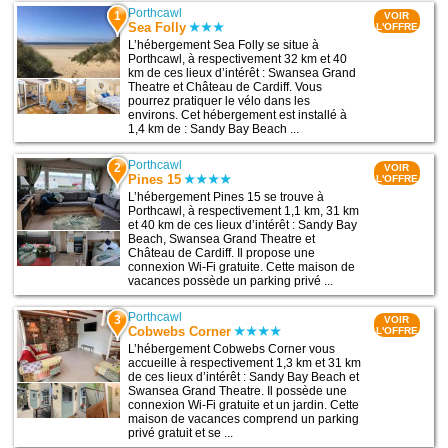
Porthcawl
1
VOIR
Sea Folly
L'OFFRE
L’hébergement Sea Folly se situe à
Porthcawl, à respectivement 32 km et 40
km de ces lieux d’intérêt : Swansea Grand
Theatre et Château de Cardiff. Vous
pourrez pratiquer le vélo dans les
environs. Cet hébergement est installé à
1,4 km de : Sandy Bay Beach ...
Porthcawl
2
VOIR
Pines 15
L'OFFRE
L’hébergement Pines 15 se trouve à
Porthcawl, à respectivement 1,1 km, 31 km
et 40 km de ces lieux d’intérêt : Sandy Bay
Beach, Swansea Grand Theatre et
Château de Cardiff. Il propose une
connexion Wi-Fi gratuite. Cette maison de
vacances possède un parking privé ...
Porthcawl
3
VOIR
Cobwebs Corner
L'OFFRE
L’hébergement Cobwebs Corner vous
accueille à respectivement 1,3 km et 31 km
de ces lieux d’intérêt : Sandy Bay Beach et
Swansea Grand Theatre. Il possède une
connexion Wi-Fi gratuite et un jardin. Cette
maison de vacances comprend un parking
privé gratuit et se ...