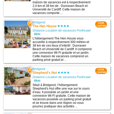
maison de vacances est à respectivement
2,4 km et 38 km de : Dunraven Beach et
Université de Cardiff. Cette maison de
vacances comporte ...
Bridgend
10
VOIR
The Hen House
L'OFFRE
Distance Location de vacances-Porthcawl
:
6km
L’hébergement The Hen House vous
accueille à respectivement 300 mètres et
38 km de ces lieux d’intérêt : Dunraven
Beach et Université de Cardiff. Il comprend
une connexion Wi-Fi gratuite et un jardin.
Cette maison de vacances comprend un
parking privé gratuit et ...
Bridgend
11
VOIR
Shepherd's Hut
L'OFFRE
Distance Location de vacances-Porthcawl
:
6km
Situé à Bridgend, l’hébergement
Shepherd's Hut offre une vue sur le cours
d’eau. Il possède un jardin et une
connexion Wi-Fi gratuite. Cette maison de
vacances possède un parking privé gratuit
et se trouve dans une région où vous
pourrez pratiquer des activités ...