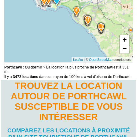
5
9
10
12
11
15
14
13
+
−
Leaflet
| ©
OpenStreetMap
contributors
Porthcawl : Ou dormir
? La location la plus proche de
Porthcawl
est à 351
m.
Il y a
3472 locations
dans un rayon de 100 kms à vol d'oiseau de Porthcawl.
TROUVEZ LA LOCATION
AUTOUR DE PORTHCAWL
SUSCEPTIBLE DE VOUS
INTÉRESSER
COMPAREZ LES LOCATIONS À PROXIMITÉ