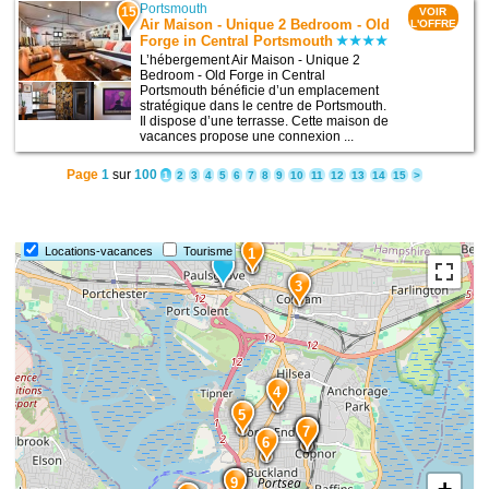
Portsmouth
15
VOIR
Air Maison - Unique 2 Bedroom - Old
L'OFFRE
Forge in Central Portsmouth
L’hébergement Air Maison - Unique 2
Bedroom - Old Forge in Central
Portsmouth bénéficie d’un emplacement
stratégique dans le centre de Portsmouth.
Il dispose d’une terrasse. Cette maison de
vacances propose une connexion ...
Page
1
sur
100
1
2
3
4
5
6
7
8
9
10
11
12
13
14
15
>
2
Locations-vacances
Tourisme
1
3
4
5
8
7
6
10
9