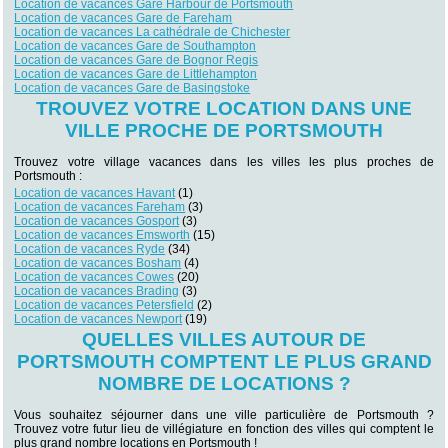
Location de vacances Gare Harbour de Portsmouth
Location de vacances Gare de Fareham
Location de vacances La cathédrale de Chichester
Location de vacances Gare de Southampton
Location de vacances Gare de Bognor Regis
Location de vacances Gare de Littlehampton
Location de vacances Gare de Basingstoke
TROUVEZ VOTRE LOCATION DANS UNE
VILLE PROCHE DE PORTSMOUTH
Trouvez votre village vacances dans les villes les plus proches de
Portsmouth :
Location de vacances Havant
(1)
Location de vacances Fareham
(3)
Location de vacances Gosport
(3)
Location de vacances Emsworth
(15)
Location de vacances Ryde
(34)
Location de vacances Bosham
(4)
Location de vacances Cowes
(20)
Location de vacances Brading
(3)
Location de vacances Petersfield
(2)
Location de vacances Newport
(19)
QUELLES VILLES AUTOUR DE
PORTSMOUTH COMPTENT LE PLUS GRAND
NOMBRE DE LOCATIONS ?
Vous souhaitez séjourner dans une ville particulière de Portsmouth ?
Trouvez votre futur lieu de villégiature en fonction des villes qui comptent le
plus grand nombre locations en Portsmouth !