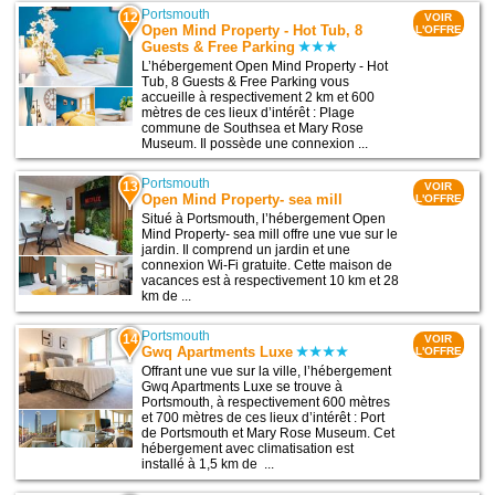
Portsmouth
12
VOIR
Open Mind Property - Hot Tub, 8
L'OFFRE
Guests & Free Parking
L’hébergement Open Mind Property - Hot
Tub, 8 Guests & Free Parking vous
accueille à respectivement 2 km et 600
mètres de ces lieux d’intérêt : Plage
commune de Southsea et Mary Rose
Museum. Il possède une connexion ...
Portsmouth
13
VOIR
Open Mind Property- sea mill
L'OFFRE
Situé à Portsmouth, l’hébergement Open
Mind Property- sea mill offre une vue sur le
jardin. Il comprend un jardin et une
connexion Wi-Fi gratuite. Cette maison de
vacances est à respectivement 10 km et 28
km de ...
Portsmouth
14
VOIR
Gwq Apartments Luxe
L'OFFRE
Offrant une vue sur la ville, l’hébergement
Gwq Apartments Luxe se trouve à
Portsmouth, à respectivement 600 mètres
et 700 mètres de ces lieux d’intérêt : Port
de Portsmouth et Mary Rose Museum. Cet
hébergement avec climatisation est
installé à 1,5 km de ...