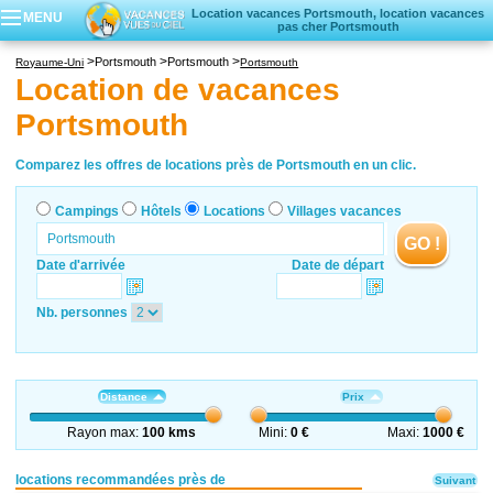
Location vacances Portsmouth, location vacances
MENU
pas cher Portsmouth
Campings
Portsmouth
Portsmouth
Royaume-Uni
Portsmouth
Hôtels
Location de vacances
Locations vacances
Portsmouth
Villages vacances
Comparez les offres de locations près de Portsmouth en un clic.
Campings
Hôtels
Locations
Villages vacances
GO !
Date d'arrivée
Date de départ
Nb. personnes
Distance
Prix
Rayon max:
100 kms
Mini:
0 €
Maxi:
1000 €
locations recommandées près de
Suivant