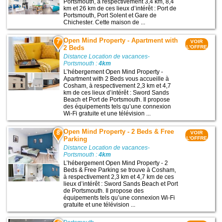
Portsmouth, à respectivement 3,4 km, 8,4
km et 26 km de ces lieux d’intérêt : Port de
Portsmouth, Port Solent et Gare de
Chichester. Cette maison de ...
Open Mind Property - Apartment with
7
VOIR
2 Beds
L'OFFRE
Distance Location de vacances-
Portsmouth :
4km
L’hébergement Open Mind Property -
Apartment with 2 Beds vous accueille à
Cosham, à respectivement 2,3 km et 4,7
km de ces lieux d’intérêt : Sword Sands
Beach et Port de Portsmouth. Il propose
des équipements tels qu’une connexion
Wi-Fi gratuite et une télévision ...
Open Mind Property - 2 Beds & Free
8
VOIR
Parking
L'OFFRE
Distance Location de vacances-
Portsmouth :
4km
L’hébergement Open Mind Property - 2
Beds & Free Parking se trouve à Cosham,
à respectivement 2,3 km et 4,7 km de ces
lieux d’intérêt : Sword Sands Beach et Port
de Portsmouth. Il propose des
équipements tels qu’une connexion Wi-Fi
gratuite et une télévision ...