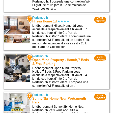
Portsmouth. Il possède une connexion Wi-
Fi gratuite et un jardin. Cette maison de
vacances est à ...
Portsmouth
4
VOIR
Hilsea Home 1d
L'OFFRE
L’hébergement Hilsea Home 1d vous
accueille à respectivement 4,6 km et 6,7
km de ces lieux d’intérêt : Port de
Portsmouth et Port Solent. Il comprend une
connexion Wi-Fi gratuite et un jardin. Cette
maison de vacances 4 étoiles est à 25 km
de : Gare de Chichester ...
Portsmouth
5
VOIR
Open Mind Property - Hottub,7 Beds
L'OFFRE
& Free Parking
L’hébergement Open Mind Property -
Hottub,7 Beds & Free Parking vous
accueille à respectivement 3,8 km et 8,4
km de ces lieux d’intérêt : Port de
Portsmouth et Port Solent. Il propose une
connexion Wi-Fi gratuite et un ...
Portsmouth
6
VOIR
Sunny 3br Home Near Portsmouth
L'OFFRE
Park
L’hébergement Sunny 3br Home Near
Portsmouth Park vous accueille à