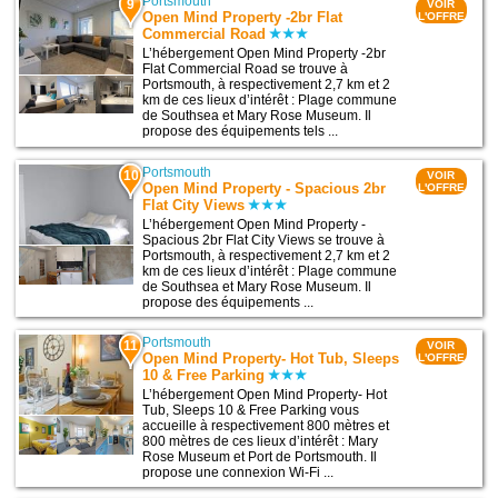
Portsmouth
9
VOIR
Open Mind Property -2br Flat
L'OFFRE
Commercial Road
L’hébergement Open Mind Property -2br
Flat Commercial Road se trouve à
Portsmouth, à respectivement 2,7 km et 2
km de ces lieux d’intérêt : Plage commune
de Southsea et Mary Rose Museum. Il
propose des équipements tels ...
Portsmouth
10
VOIR
Open Mind Property - Spacious 2br
L'OFFRE
Flat City Views
L’hébergement Open Mind Property -
Spacious 2br Flat City Views se trouve à
Portsmouth, à respectivement 2,7 km et 2
km de ces lieux d’intérêt : Plage commune
de Southsea et Mary Rose Museum. Il
propose des équipements ...
Portsmouth
11
VOIR
Open Mind Property- Hot Tub, Sleeps
L'OFFRE
10 & Free Parking
L’hébergement Open Mind Property- Hot
Tub, Sleeps 10 & Free Parking vous
accueille à respectivement 800 mètres et
800 mètres de ces lieux d’intérêt : Mary
Rose Museum et Port de Portsmouth. Il
propose une connexion Wi-Fi ...