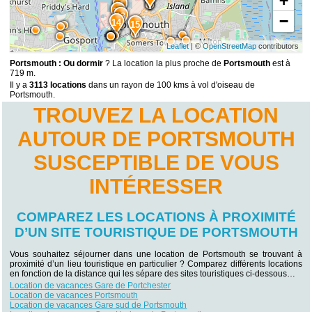
+
11
12
13
−
14
15
Leaflet
| ©
OpenStreetMap
contributors
Portsmouth : Ou dormir
? La location la plus proche de
Portsmouth
est à
719 m.
Il y a
3113 locations
dans un rayon de 100 kms à vol d'oiseau de
Portsmouth.
TROUVEZ LA LOCATION
AUTOUR DE PORTSMOUTH
SUSCEPTIBLE DE VOUS
INTÉRESSER
COMPAREZ LES LOCATIONS À PROXIMITÉ
D’UN SITE TOURISTIQUE DE PORTSMOUTH
Vous souhaitez séjourner dans une location de Portsmouth se trouvant à
proximité d’un lieu touristique en particulier ? Comparez différents locations
en fonction de la distance qui les sépare des sites touristiques ci-dessous…
Location de vacances Gare de Portchester
Location de vacances Portsmouth
Location de vacances Gare sud de Portsmouth