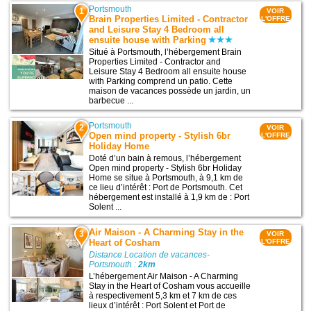
Portsmouth
1
VOIR
Brain Properties Limited - Contractor
L'OFFRE
and Leisure Stay 4 Bedroom all
ensuite house with Parking
Situé à Portsmouth, l’hébergement Brain
Properties Limited - Contractor and
Leisure Stay 4 Bedroom all ensuite house
with Parking comprend un patio. Cette
maison de vacances possède un jardin, un
barbecue ...
Portsmouth
2
VOIR
Open mind property - Stylish 6br
L'OFFRE
Holiday Home
Doté d’un bain à remous, l’hébergement
Open mind property - Stylish 6br Holiday
Home se situe à Portsmouth, à 9,1 km de
ce lieu d’intérêt : Port de Portsmouth. Cet
hébergement est installé à 1,9 km de : Port
Solent ...
Air Maison - A Charming Stay in the
3
VOIR
Heart of Cosham
L'OFFRE
Distance Location de vacances-
Portsmouth :
2km
L’hébergement Air Maison - A Charming
Stay in the Heart of Cosham vous accueille
à respectivement 5,3 km et 7 km de ces
lieux d’intérêt : Port Solent et Port de