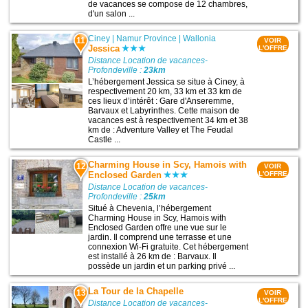
de vacances se compose de 12 chambres,
d'un salon ...
Ciney
|
Namur Province
|
Wallonia
11
VOIR
Jessica
L'OFFRE
Distance Location de vacances-
Profondeville :
23km
L’hébergement Jessica se situe à Ciney, à
respectivement 20 km, 33 km et 33 km de
ces lieux d’intérêt : Gare d'Anseremme,
Barvaux et Labyrinthes. Cette maison de
vacances est à respectivement 34 km et 38
km de : Adventure Valley et The Feudal
Castle ...
Charming House in Scy, Hamois with
12
VOIR
Enclosed Garden
L'OFFRE
Distance Location de vacances-
Profondeville :
25km
Situé à Chevenia, l’hébergement
Charming House in Scy, Hamois with
Enclosed Garden offre une vue sur le
jardin. Il comprend une terrasse et une
connexion Wi-Fi gratuite. Cet hébergement
est installé à 26 km de : Barvaux. Il
possède un jardin et un parking privé ...
La Tour de la Chapelle
13
VOIR
L'OFFRE
Distance Location de vacances-