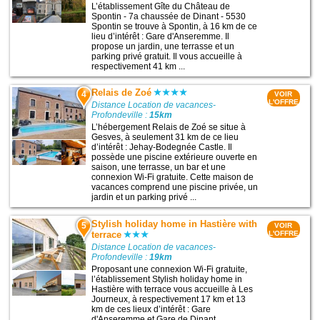
L’établissement Gîte du Château de
Spontin - 7a chaussée de Dinant - 5530
Spontin se trouve à Spontin, à 16 km de ce
lieu d’intérêt : Gare d'Anseremme. Il
propose un jardin, une terrasse et un
parking privé gratuit. Il vous accueille à
respectivement 41 km ...
Relais de Zoé
4
VOIR
L'OFFRE
Distance Location de vacances-
Profondeville :
15km
L’hébergement Relais de Zoé se situe à
Gesves, à seulement 31 km de ce lieu
d’intérêt : Jehay-Bodegnée Castle. Il
possède une piscine extérieure ouverte en
saison, une terrasse, un bar et une
connexion Wi-Fi gratuite. Cette maison de
vacances comprend une piscine privée, un
jardin et un parking privé ...
Stylish holiday home in Hastière with
5
VOIR
terrace
L'OFFRE
Distance Location de vacances-
Profondeville :
19km
Proposant une connexion Wi-Fi gratuite,
l’établissement Stylish holiday home in
Hastière with terrace vous accueille à Les
Journeux, à respectivement 17 km et 13
km de ces lieux d’intérêt : Gare
d'Anseremme et Gare de Dinant.