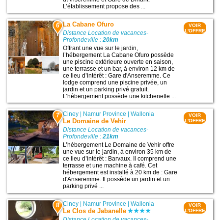
L’établissement propose des ...
La Cabane Ofuro
6
VOIR
L'OFFRE
Distance Location de vacances-
Profondeville :
20km
Offrant une vue sur le jardin,
l’hébergement La Cabane Ofuro possède
une piscine extérieure ouverte en saison,
une terrasse et un bar, à environ 12 km de
ce lieu d’intérêt : Gare d'Anseremme. Ce
lodge comprend une piscine privée, un
jardin et un parking privé gratuit.
L’hébergement possède une kitchenette ...
Ciney
|
Namur Province
|
Wallonia
7
VOIR
Le Domaine de Vehir
L'OFFRE
Distance Location de vacances-
Profondeville :
21km
L’hébergement Le Domaine de Vehir offre
une vue sur le jardin, à environ 35 km de
ce lieu d’intérêt : Barvaux. Il comprend une
terrasse et une machine à café. Cet
hébergement est installé à 20 km de : Gare
d'Anseremme. Il possède un jardin et un
parking privé ...
Ciney
|
Namur Province
|
Wallonia
8
VOIR
Le Clos de Jabanelle
L'OFFRE
Distance Location de vacances-