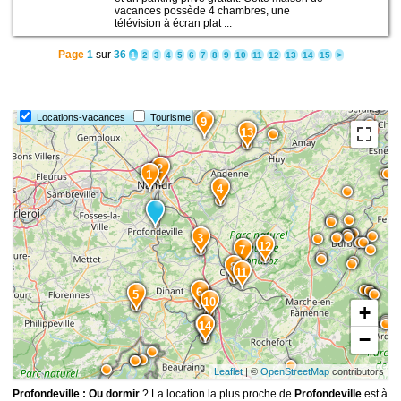
vacances possède 4 chambres, une
télévision à écran plat ...
Page
1
sur
36
1
2
3
4
5
6
7
8
9
10
11
12
13
14
15
>
Locations-vacances
Tourisme
9
13
2
1
4
3
12
7
8
11
6
5
10
+
15
14
−
Leaflet
| ©
OpenStreetMap
contributors
Profondeville : Ou dormir
? La location la plus proche de
Profondeville
est à