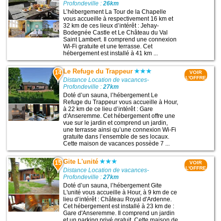
Profondeville :
26km
L’hébergement La Tour de la Chapelle
vous accueille à respectivement 16 km et
32 km de ces lieux d’intérêt : Jehay-
Bodegnée Castle et Le Château du Val
Saint Lambert. Il comprend une connexion
Wi-Fi gratuite et une terrasse. Cet
hébergement est installé à 41 km ...
Le Refuge du Trappeur
14
VOIR
L'OFFRE
Distance Location de vacances-
Profondeville :
27km
Doté d’un sauna, l’hébergement Le
Refuge du Trappeur vous accueille à Hour,
à 22 km de ce lieu d’intérêt : Gare
d'Anseremme. Cet hébergement offre une
vue sur le jardin et comprend un jardin,
une terrasse ainsi qu’une connexion Wi-Fi
gratuite dans l’ensemble de ses locaux.
Cette maison de vacances possède 7 ...
Gite L'unité
15
VOIR
L'OFFRE
Distance Location de vacances-
Profondeville :
27km
Doté d’un sauna, l’hébergement Gite
L'unité vous accueille à Hour, à 9 km de ce
lieu d’intérêt : Château Royal d'Ardenne.
Cet hébergement est installé à 23 km de :
Gare d'Anseremme. Il comprend un jardin
et un parking privé gratuit. Cette maison de