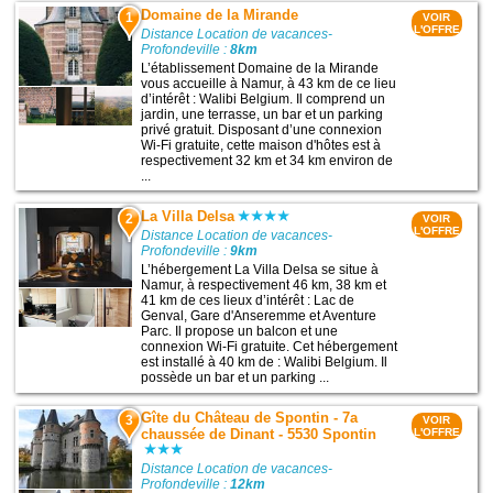
Domaine de la Mirande
1
VOIR
L'OFFRE
Distance Location de vacances-
Profondeville :
8km
L’établissement Domaine de la Mirande
vous accueille à Namur, à 43 km de ce lieu
d’intérêt : Walibi Belgium. Il comprend un
jardin, une terrasse, un bar et un parking
privé gratuit. Disposant d’une connexion
Wi-Fi gratuite, cette maison d'hôtes est à
respectivement 32 km et 34 km environ de
...
La Villa Delsa
2
VOIR
L'OFFRE
Distance Location de vacances-
Profondeville :
9km
L’hébergement La Villa Delsa se situe à
Namur, à respectivement 46 km, 38 km et
41 km de ces lieux d’intérêt : Lac de
Genval, Gare d'Anseremme et Aventure
Parc. Il propose un balcon et une
connexion Wi-Fi gratuite. Cet hébergement
est installé à 40 km de : Walibi Belgium. Il
possède un bar et un parking ...
Gîte du Château de Spontin - 7a
3
VOIR
chaussée de Dinant - 5530 Spontin
L'OFFRE
Distance Location de vacances-
Profondeville :
12km