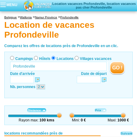
Location vacances Profondeville, location vacances
MENU
pas cher Profondeville
Campings
Belgique
Wallonia
Namur Province
Profondeville
Hôtels
Location de vacances
Locations vacances
Profondeville
Villages vacances
Comparez les offres de locations près de Profondeville en un clic.
Campings
Hôtels
Locations
Villages vacances
GO !
Date d'arrivée
Date de départ
Nb. personnes
Distance
Prix
Rayon max:
100 kms
Mini:
0 €
Maxi:
1000 €
locations recommandées près de
Suivant