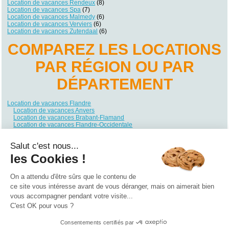
Location de vacances Rendeux
(8)
Location de vacances Spa
(7)
Location de vacances Malmedy
(6)
Location de vacances Verviers
(6)
Location de vacances Zutendaal
(6)
COMPAREZ LES LOCATIONS
PAR RÉGION OU PAR
DÉPARTEMENT
Location de vacances Flandre
Location de vacances Anvers
Location de vacances Brabant-Flamand
Location de vacances Flandre-Occidentale
Location de vacances Flandre-Orientale
Location de vacances Limbourg
Salut c'est nous...
Location de vacances Wallonie
Location de vacances Brabant Wallon
les Cookies !
Location de vacances Hainaut
Location de vacances Liège
Location de vacances Luxembourg
On a attendu d'être sûrs que le contenu de
Location de vacances Namur
ce site vous intéresse avant de vous déranger, mais on aimerait bien
vous accompagner pendant votre visite...
Qui sommes nous ?
|
Contactez-nous
|
Nos partenaires
C'est OK pour vous ?
Campings
Hôtels
Locations vacances
Villages vacances
Guides
Consentements certifiés par
©2021 Vacances Vues du Ciel