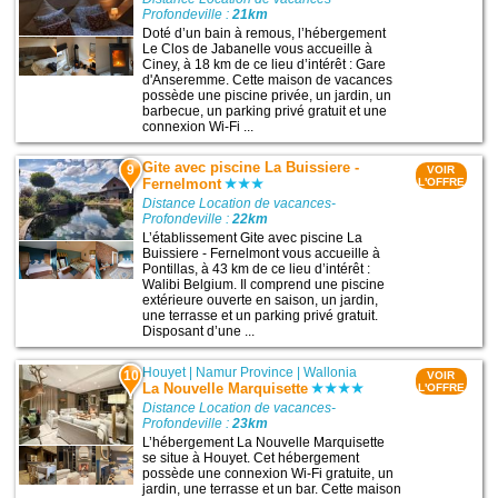
Profondeville :
21km
Doté d’un bain à remous, l’hébergement
Le Clos de Jabanelle vous accueille à
Ciney, à 18 km de ce lieu d’intérêt : Gare
d'Anseremme. Cette maison de vacances
possède une piscine privée, un jardin, un
barbecue, un parking privé gratuit et une
connexion Wi-Fi ...
Gite avec piscine La Buissiere -
9
VOIR
Fernelmont
L'OFFRE
Distance Location de vacances-
Profondeville :
22km
L’établissement Gite avec piscine La
Buissiere - Fernelmont vous accueille à
Pontillas, à 43 km de ce lieu d’intérêt :
Walibi Belgium. Il comprend une piscine
extérieure ouverte en saison, un jardin,
une terrasse et un parking privé gratuit.
Disposant d’une ...
Houyet
|
Namur Province
|
Wallonia
10
VOIR
La Nouvelle Marquisette
L'OFFRE
Distance Location de vacances-
Profondeville :
23km
L’hébergement La Nouvelle Marquisette
se situe à Houyet. Cet hébergement
possède une connexion Wi-Fi gratuite, un
jardin, une terrasse et un bar. Cette maison