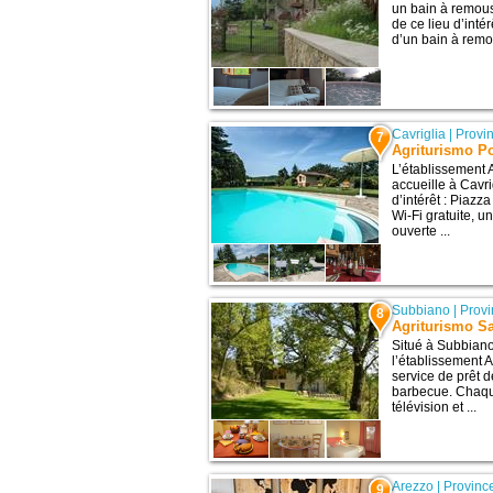
un bain à remous 
de ce lieu d’inté
d’un bain à remo
Cavriglia
|
Provi
7
Agriturismo P
L’établissement 
accueille à Cavri
d’intérêt : Piazz
Wi-Fi gratuite, u
ouverte ...
Subbiano
|
Provi
8
Agriturismo S
Situé à Subbiano
l’établissement
service de prêt d
barbecue. Chaqu
télévision et ...
Arezzo
|
Provinc
9