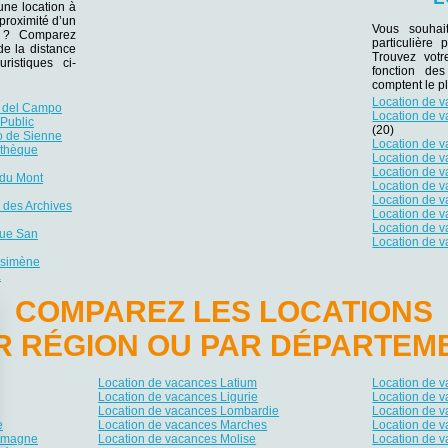
une location à
proximité d’un
Vous souhai
er ? Comparez
particulière
 de la distance
Trouvez votr
ristiques ci-
fonction des
comptent le p
Location de 
a del Campo
Location de v
Public
(20)
o de Sienne
Location de 
othèque
Location de 
Location de v
 du Mont
Location de 
Location de v
 des Archives
Location de 
Location de 
que San
Location de 
asimène
a
COMPAREZ LES LOCATIONS
R RÉGION OU PAR DÉPARTEM
Location de vacances Latium
Location de 
Location de vacances Ligurie
Location de v
Location de vacances Lombardie
Location de 
e
Location de vacances Marches
Location de v
Romagne
Location de vacances Molise
Location de 