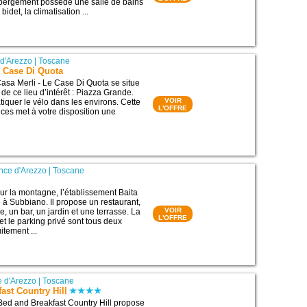
ébergement possède une salle de bains
bidet, la climatisation ...
 d'Arezzo
|
Toscane
e Case Di Quota
sa Merli - Le Case Di Quota se situe
de ce lieu d’intérêt : Piazza Grande.
VOIR
tiquer le vélo dans les environs. Cette
L'OFFRE
es met à votre disposition une
nce d'Arezzo
|
Toscane
sur la montagne, l’établissement Baita
e à Subbiano. Il propose un restaurant,
VOIR
e, un bar, un jardin et une terrasse. La
L'OFFRE
et le parking privé sont tous deux
itement ...
e d'Arezzo
|
Toscane
ast Country Hill
Bed and Breakfast Country Hill propose