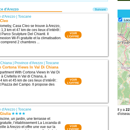
ce d'Arezzo
Suivant
e d'Arezzo
|
Toscane
Loc
 Cleo
omeby, Casa Cleo se trouve à Arezzo,
1,3 km et 47 km de ces lieux d’intérêt :
VOIR
 Parco Sculpture Del Chianti. Il
L'OFFRE
xion Wi-Fi gratuite et la climatisation.
 comprend 2 chambres ...
di Chiana
|
Province d'Arezzo
|
Toscane
 Cortona Views In Val Di Chiana
partment With Cortona Views In Val Di
à Civitella in Val di Chiana, à
VOIR
 km et 45 km de ces lieux d’intérêt :
L'OFFRE
 Piazza del Campo. Il propose des
e d'Arezzo
|
Toscane
Il y a
22
Giulia
d'oisea
scine, un jardin, une terrasse et
gratuite, l’établissement La Locanda di
VOIR
ille à Arezzo et offre une vue sur la
L'OFFRE