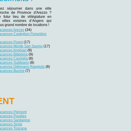
tez séjourner dans une ville
 proche de Province d'Arezzo ?
e futur lieu de villégiature en
 villes voisines d’Angers qui
lus grand nombre de locations !
vacances Arezzo
(34)
acances Castiglion Fiorentino
vacances Poppi
(17)
vacances Monte San Savino
(17)
acances Anghiari
(9)
vacances Bibbiena
(9)
acances Cavriglia
(8)
vacances Subbiano
(8)
vacances Ortignano Raggiolo
(8)
vacances Bucine
(7)
ENT
vacances Piémont
acances Pouilles
vacances Sardaigne
acances Sicile
vacances Toscane