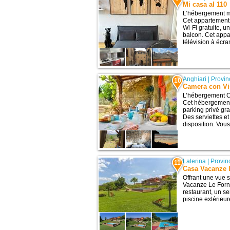
Mi casa al 110
L’hébergement mi
Cet appartement 
Wi-Fi gratuite, 
balcon. Cet app
télévision à écran
Anghiari
|
Provin
10
Camera con Vi
L’hébergement Ca
Cet hébergement 
parking privé gra
Des serviettes et 
disposition. Vous
Laterina
|
Provin
11
Casa Vacanze 
Offrant une vue 
Vacanze Le Forna
restaurant, un se
piscine extérieur