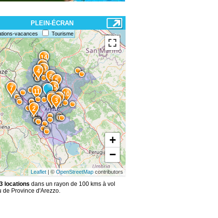
PLEIN-ÉCRAN
ations-vacances
Tourisme
14
12
13
4
8
5
15
7
11
10
9
6
1
3
2
+
−
Leaflet
| ©
OpenStreetMap
contributors
3 locations
dans un rayon de 100 kms à vol
u de Province d'Arezzo.