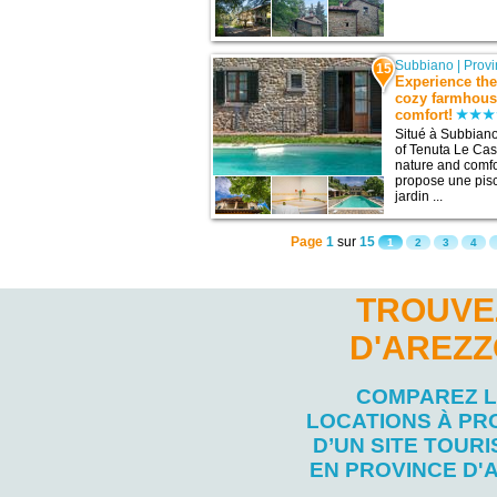
Subbiano
|
Provi
15
Experience the
cozy farmhous
comfort!
Situé à Subbian
of Tenuta Le Cas
nature and comfor
propose une pisc
jardin ...
Page
1
sur
15
1
2
3
4
TROUVE
D'AREZZ
COMPAREZ 
LOCATIONS À PR
D’UN SITE TOURI
EN PROVINCE D'