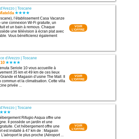
 d'Arezzo
|
Toscane
Matelda
oscane), l’établissement Casa Vacanze
une connexion Wi-Fi gratuite, un
VOIR
atuit et un bain à remous. Chaque
L'OFFRE
sède une télévision à écran plat avec
âble. Vous bénéficierez également
nce d'Arezzo
|
Toscane
 10
nuta Seriole 10 vous accueille à
ivement 35 km et 49 km de ces lieux
VOIR
a Grande et Magasin d’usine The Mall. Il
L'OFFRE
 commun et la climatisation. Cette villa
ine privée ...
 d'Arezzo
|
Toscane
’hébergement Rifugio Asqua offre une
gne. Il possède un jardin et une
VOIR
gratuite. Cet hébergement offre une
L'OFFRE
 et est installé à 47 km de : Magasin
 L'aéroport le plus proche (Aéroport ...