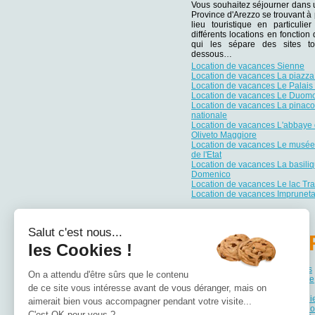
Vous souhaitez séjourner dans 
Province d'Arezzo se trouvant à 
lieu touristique en particuli
différents locations en fonction
qui les sépare des sites tou
dessous…
Location de vacances Sienne
Location de vacances La piazz
Location de vacances Le Palais 
Location de vacances Le Duom
Location de vacances La pinac
nationale
Location de vacances L'abbaye
Oliveto Maggiore
Location de vacances Le musée
de l'Etat
Location de vacances La basili
Domenico
Location de vacances Le lac Tr
Location de vacances Imprunet
Salut c'est nous...
PA
les Cookies !
Location de vacances Abruzzes
On a attendu d'être sûrs que le contenu
Location de vacances Basilicate
de ce site vous intéresse avant de vous déranger, mais on
Location de vacances Calabre
Location de vacances Campani
aimerait bien vous accompagner pendant votre visite...
Location de vacances Émilie-
C'est OK pour vous ?