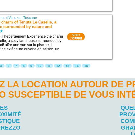
nce d'Arezzo
|
Toscane
 charm of Tenuta Le Caselle, a
e surrounded by nature and
VOIR
o, l’hébergement Experience the charm
L'OFFRE
elle, a cozy farmhouse surrounded by
t! offre une vue sur la piscine. Il
ine extérieure ouverte en saison, un
5
6
7
8
9
10
11
12
13
14
15
Z LA LOCATION AUTOUR DE P
O SUSCEPTIBLE DE VOUS IN
LES
QUEL
OXIMITÉ
PROV
STIQUE
COM
AREZZO
GRA
L