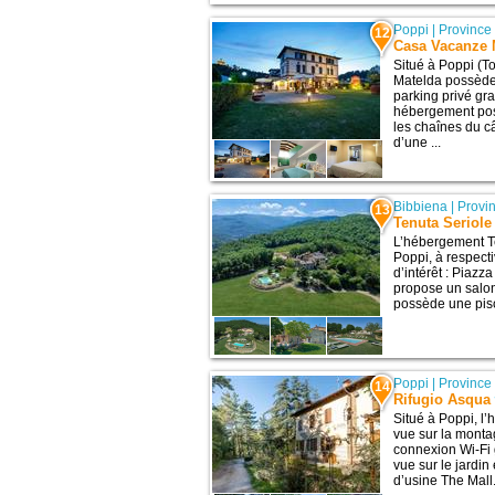
Poppi
|
Province
12
Casa Vacanze 
Situé à Poppi (T
Matelda possède 
parking privé gr
hébergement pos
les chaînes du c
d’une ...
Bibbiena
|
Provi
13
Tenuta Seriole
L’hébergement Te
Poppi, à respect
d’intérêt : Piazz
propose un salon
possède une pisc
Poppi
|
Province
14
Rifugio Asqua
Situé à Poppi, l
vue sur la monta
connexion Wi-Fi 
vue sur le jardin
d’usine The Mall.