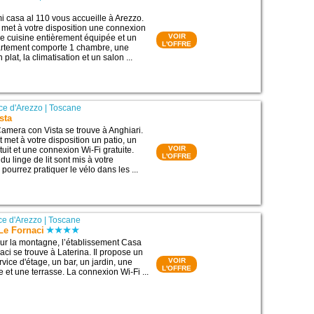
 casa al 110 vous accueille à Arezzo.
met à votre disposition une connexion
VOIR
une cuisine entièrement équipée et un
L'OFFRE
artement comporte 1 chambre, une
 plat, la climatisation et un salon ...
ce d'Arezzo
|
Toscane
sta
mera con Vista se trouve à Anghiari.
met à votre disposition un patio, un
VOIR
tuit et une connexion Wi-Fi gratuite.
L'OFFRE
du linge de lit sont mis à votre
 pourrez pratiquer le vélo dans les ...
ce d'Arezzo
|
Toscane
Le Fornaci
sur la montagne, l’établissement Casa
ci se trouve à Laterina. Il propose un
VOIR
rvice d'étage, un bar, un jardin, une
L'OFFRE
e et une terrasse. La connexion Wi-Fi ...