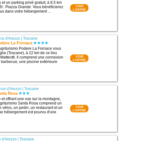
et un parking privé gratuit, à 8,5 km
VOIR
rêt : Piazza Grande. Vous bénéficierez
L'OFFRE
us dans votre hébergement ...
nce d'Arezzo
|
Toscane
odere La Fornace
Agriturismo Podere La Fornace vous
glia (Toscane), à 22 km de ce lieu
VOIR
a Matteotti. Il comprend une connexion
L'OFFRE
n barbecue, une piscine extérieure
nce d'Arezzo
|
Toscane
anta Rosa
 et offrant une vue sur la montagne,
 Agriturismo Santa Rosa comprend un
VOIR
e vélos, un jardin, un restaurant et un
L'OFFRE
e hébergement est pourvu d'une
e d'Arezzo
|
Toscane