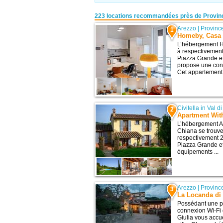
223 locations recommandées près de Provin
Arezzo
|
Provinc
1
Homeby, Casa
L’hébergement H
à respectivement 
Piazza Grande et
propose une conne
Cet appartement
Civitella in Val 
2
Apartment With
L’hébergement A
Chiana se trouve 
respectivement 24
Piazza Grande et
équipements ...
Arezzo
|
Provinc
3
La Locanda di 
Possédant une pi
connexion Wi-Fi 
Giulia vous accue