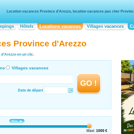
Location vacances Province d'Arezzo, location vacances pas cher Provinc
mpings
Hôtels
Locations vacances
Villages vacances
C
ces Province d'Arezzo
d'Arezzo en un clic.
ons
Villages vacances
GO !
Date de départ
Prix
Maxi:
1000 €