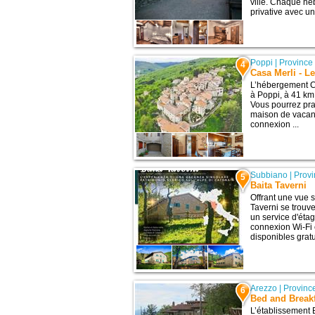
ville. Chaque h
privative avec un 
Poppi
|
Province
4
Casa Merli - L
L’hébergement Ca
à Poppi, à 41 km 
Vous pourrez pra
maison de vacanc
connexion ...
Subbiano
|
Provi
5
Baita Taverni
Offrant une vue 
Taverni se trouv
un service d'étag
connexion Wi-Fi 
disponibles gratu
Arezzo
|
Provinc
6
Bed and Breakf
L’établissement 