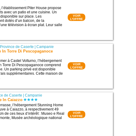
, l’établissement Piter House propose
 avec un patio et une cuisine. Un
VOIR
 disponible sur place. Les
L'OFFRE
t dotés d’un balcon, de la
d’une télévision à écran plat. Leur salle
|
Province de Caserte
|
Campanie
In Torre Di Pescopaganoce
 mer à Castel Volturno, l’hébergement
VOIR
n Torre Di Pescopaganoce comprend
L'OFFRE
ée. Un parking privé est disponible
rais supplémentaires. Cette maison de
.
ce de Caserte
|
Campanie
 In Caiazzo
errasse, l’hébergement Stunning Home
ouve à Caiazzo, à respectivement 49
VOIR
km de ces lieux d’intérêt : Museo e Real
L'OFFRE
monte, Musée archéologique national