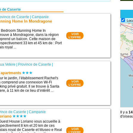
e de Caserte
ovince de Caserte
|
Campanie
Loc
unning Home In Mondragone
3 Bedroom Stunning Home In
VOIR
rouve à Mondragone, dans la région
L'OFFRE
mprend un balcon. Cette maison de
espectivement 33 km et 45 km de : Port
s royal ...
ua Vetere
|
Province de Caserte
|
 apartments
ur le jardin, l’établissement Rachel's
VOIR
s comprend une connexion Wi-Fi
L'OFFRE
king privé gratuit. Il se trouve à Santa
e, à 11 km de ce lieu d’intérêt ...
vince de Caserte
|
Campanie
Il y a
14
oriano
d'oisea
Guest House Loriano vous accueille à
spectivement 8 km et 20 km de ces
VOIR
 Palais royal de Caserte et Museo e Real
L'OFFRE