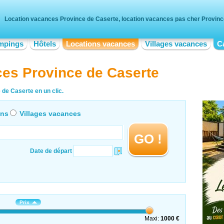
Location vacances Province de Caserte, location vacances pas cher Provin
mpings
Hôtels
Locations vacances
Villages vacances
C
ces Province de Caserte
 de Caserte en un clic.
ons
Villages vacances
GO !
Date de départ
Prix
Maxi:
1000 €