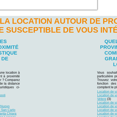
LA LOCATION AUTOUR DE PR
E SUSCEPTIBLE DE VOUS INT
LES
QUEL
OXIMITÉ
PROVI
STIQUE
COM
 DE
GRA
L
une location à
Vous souhai
t à proximité
particulière 
lier ? Comparez
Trouvez votr
 de la distance
fonction des
ristiques ci-
comptent le p
Location de v
poli
Location de 
Vetere
(3)
Location de 
l Nuovo
Location de 
e San Carlo
Location de 
Santa Chiara
Location de 