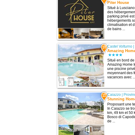
Piter House
Situé à Lusciano
des hébergements
parking privé est
hébergements son
climatisation et 
de bains ...
Castel Volturno
10
Amazing Home 
Situé en bord de
Amazing Home I
une piscine priv
moyennant des f
vacances avec ..
Caiazzo
|
Provin
11
Stunning Home
Proposant une t
In Caiazzo se tr
km, 49 km et 50 
Bosco di Capodi
de ...