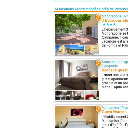
14 locations recommandées près de Provinc
Mondragone
|
Pr
1
3 Bedroom St
L’hébergement 
Mondragone se t
Campanie. Il co
vacances est à r
de Formia et Palai
Santa Maria Cap
2
Campanie
Rachel's guest
Offrant une vue s
guest apartment
gratuite et un par
Maria Capua Veter
Marcianise
|
Pro
3
Guest House L
L’établissement 
Marcianise, à re
lieux d’intérêt :