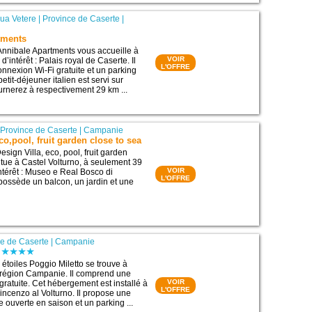
ua Vetere
|
Province de Caserte
|
tments
Annibale Apartments vous accueille à
VOIR
d’intérêt : Palais royal de Caserte. Il
L'OFFRE
nexion Wi-Fi gratuite et un parking
petit-déjeuner italien est servi sur
urnerez à respectivement 29 km ...
|
Province de Caserte
|
Campanie
co,pool, fruit garden close to sea
sign Villa, eco, pool, fruit garden
itue à Castel Volturno, à seulement 39
VOIR
intérêt : Museo e Real Bosco di
L'OFFRE
possède un balcon, un jardin et une
ce de Caserte
|
Campanie
étoiles Poggio Miletto se trouve à
a région Campanie. Il comprend une
VOIR
gratuite. Cet hébergement est installé à
L'OFFRE
incenzo al Volturno. Il propose une
e ouverte en saison et un parking ...