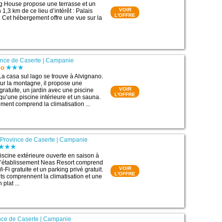
g House propose une terrasse et un
VOIR
 1,3 km de ce lieu d’intérêt : Palais
L'OFFRE
. Cet hébergement offre une vue sur la
ince de Caserte
|
Campanie
go
La casa sul lago se trouve à Alvignano.
sur la montagne, il propose une
VOIR
gratuite, un jardin avec une piscine
L'OFFRE
 qu’une piscine intérieure et un sauna.
nt comprend la climatisation ...
|
Province de Caserte
|
Campanie
scine extérieure ouverte en saison à
 l’établissement Neas Resort comprend
VOIR
Fi gratuite et un parking privé gratuit.
L'OFFRE
s comprennent la climatisation et une
 plat ...
nce de Caserte
|
Campanie