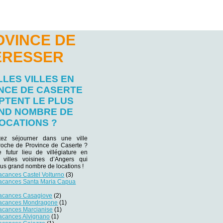
OVINCE DE
ÉRESSER
LES VILLES EN
NCE DE CASERTE
PTENT LE PLUS
ND NOMBRE DE
OCATIONS ?
tez séjourner dans une ville
proche de Province de Caserte ?
e futur lieu de villégiature en
 villes voisines d’Angers qui
lus grand nombre de locations !
acances Castel Volturno
(3)
vacances Santa Maria Capua
vacances Casagiove
(2)
vacances Mondragone
(1)
vacances Marcianise
(1)
vacances Alvignano
(1)