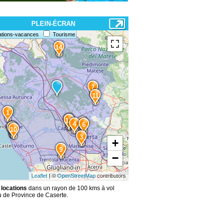
PLEIN-ÉCRAN
ations-vacances
Tourisme
14
7
11
1
2
12
5
4
6
13
8
10
3
+
9
−
Leaflet
| ©
OpenStreetMap
contributors
 locations
dans un rayon de 100 kms à vol
u de Province de Caserte.