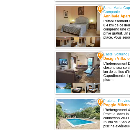
Santa Maria Cap
12
Campanie
Annibale Apar
L’établissement 
8,4 km de ce lieu 
comprend une con
privé gratuit. Un 
place. Vous séjo
Castel Volturno
13
Design Villa, e
L’hébergement De
close to sea se s
km de ce lieu d’
Capodimonte. Il 
piscine ...
Pratella
|
Provin
14
Poggio Miletto
L’hébergement 4 
Pratella, dans l
connexion Wi-Fi 
39 km de : San V
piscine extérieur