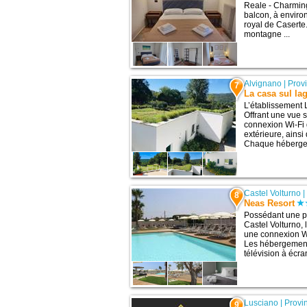
Reale - Charmin
balcon, à environ
royal de Caserte
montagne ...
Alvignano
|
Prov
7
La casa sul la
L’établissement 
Offrant une vue 
connexion Wi-Fi 
extérieure, ainsi
Chaque hébergeme
Castel Volturno
8
Neas Resort
Possédant une pi
Castel Volturno,
une connexion Wi-
Les hébergement
télévision à écran
Lusciano
|
Provi
9