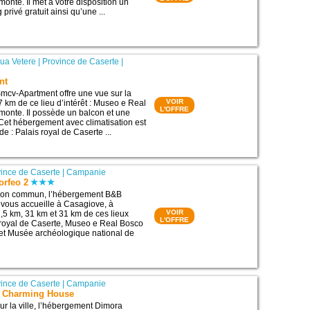
onte. Il met à votre disposition un
 privé gratuit ainsi qu’une ...
ua Vetere
|
Province de Caserte
|
nt
mcv-Apartment offre une vue sur la
VOIR
27 km de ce lieu d’intérêt : Museo e Real
L'OFFRE
onte. Il possède un balcon et une
Cet hébergement avec climatisation est
de : Palais royal de Caserte ...
ince de Caserte
|
Campanie
rfeo 2
lon commun, l’hébergement B&B
vous accueille à Casagiove, à
VOIR
,5 km, 31 km et 31 km de ces lieux
L'OFFRE
is royal de Caserte, Museo e Real Bosco
et Musée archéologique national de
ince de Caserte
|
Campanie
- Charming House
ur la ville, l’hébergement Dimora