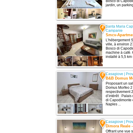
Bosco di Capodim
jardin, un parking
Santa Maria Cap
4
Campanie
Smcv-Apartme
L’hébergement S
ville, à environ 
Bosco di Capodim
machine à café. 
installé à 5,5 km 
Casagiove
|
Prov
5
B&B Domus Mo
Proposant un sa
Domus Morfeo 2 
respectivement 2
d’intérêt : Pala
di Capodimonte 
Naples ...
Casagiove
|
Prov
6
Dimora Reale 
Offrant une vue s